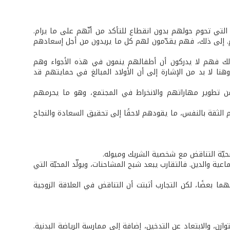
ت التي تحوم حولهم بدون انقطاع للتأكد من أنّهم على ما يرام.
م. إلى ذلك، فهم يقدّمون لهم كل ما يريدون من أجل إسعادهم
ذلك فهم لا يدركون أن أطفالهم ينمون في هذه الأجواء وهم
نا لا بد من الإشارة إلى أن الأولاد المبالغ في حمايتهم قد
 تطوير مهاراتهم والانخراط في المجتمع، وهو ما يحرمهم
الثقة بالنفس، ما يقودهم لاحقًا إلى تحقيق السعادة والنجاح
حيّة التناقض مع شخصية الشريك وميوله.
اعية والدين. فالتقارب يبعد شبح المشاحنات، ويولّد المحبّة التي
ا بعضًا، لكن التجارب أثبتت أن التناقض في العلاقة الزوجية
ن، والابتعاد عن التدخين، إضافة إلى ممارسة الرياضة البدنية.