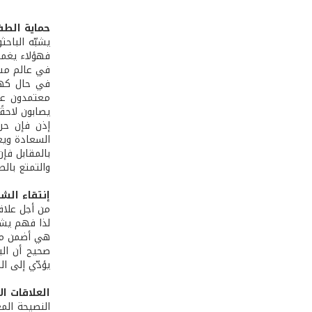
حماية الطف
يشبّه الباح
فهؤلاء يغمر
في عالم مشح
في حال كهذه
معتمدون علي
يصابون لاحقً
إذن فإن حر
السعادة ويعك
بالمقابل فإ
والتمتع بالصح
إنتقاء الش
من أجل علاق
لذا فهم يشـد
هي أضمن من 
صحيح أن الب
يؤدّي إلى ا
العلاقات ال
النصيحة المع