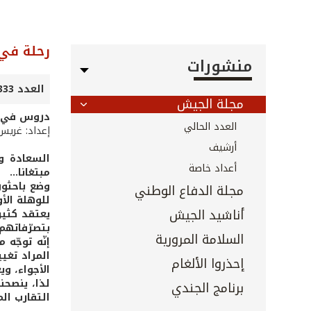
رحلة في 
منشورات
العدد 333 - آذار 2013
مجلة الجيش
دروس في ال
العدد الحالي
إعداد: غريس
أرشيف
السعادة وا
أعداد خاصة
مبتغانا...
وضع باحثون
مجلة الدفاع الوطني
للوهلة الأ
أناشيد الجيش
يعتقد كثير
بتصرّفاتهم.
السلامة المرورية
إنّه توجّه
المراد تغي
إحذروا الألغام
الأجواء، و
لذا، ينصحنا
برنامج الجندي
التقارب الم