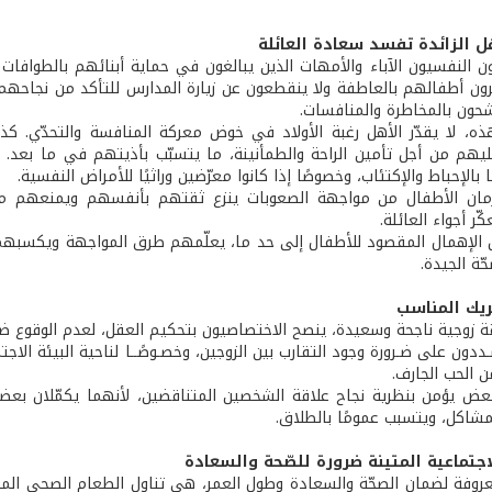
ل الزائدة تفسد سعادة العائلة
ثون النفسيون الآباء والأمهات الذين يبالغون في حماية أبنائهم بالطوافا
ون أطفالهم بالعاطفة ولا ينقطعون عن زيارة المدارس للتأكد من نجاحه
ون بالمخاطرة والمنافسات.
، لا يقدّر الأهل رغبة الأولاد في خوض معركة المنافسة والتحدّي. ك
هم من أجل تأمين الراحة والطمأنينة، ما يتسبّب بأذيتهم في ما بعد. وه
ا بالإحباط والإكتئاب، وخصوصًا إذا كانوا معرّضين وراثيًا للأمراض النفسية.
مان الأطفال من مواجهة الصعوبات ينزع ثقتهم بأنفسهم ويمنعهم من
ّر أجواء العائلة.
ن الإهمال المقصود للأطفال إلى حد ما، يعلّمهم طرق المواجهة ويكسبهم 
ّة الجيدة.
ريك المناسب
ة زوجية ناجحة وسعيدة، ينصح الاختصاصيون بتحكيم العقل، لعدم الوقوع ض
دون على ضـرورة وجود التقارب بين الزوجين، وخصـوصًــا لناحية البيئة الاجتم
الحب الجارف.
عض يؤمن بنظرية نجاح علاقة الشخصين المتناقضين، لأنهما يكمّلان بعضهم
لمشاكل، ويتسبب عمومًا بالطلاق.
اجتماعية المتينة ضرورة للصّحة والسعادة
روفة لضمان الصحّة والسعادة وطول العمر، هي تناول الطعام الصحي المتواز