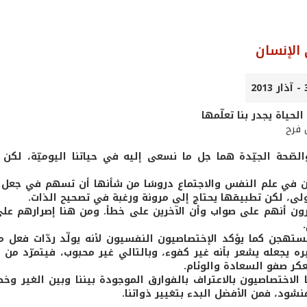
الإنسان
حياة يجدر بنا تعلّمها
 فرح
لصّحة الجيّدة هما جل ما نسعى إليه في حياتنا اليوميّة، لكن
 في علم النفس والاجتماع دروسًا من شأنها أن تسهم في جعل ح
ولى، لكن تطبيقها يحتاج إلى مرونة ورغبة في تصحيح الذات.
ون أنهم على صواب وأن الآخرين على خطأ. ومن هنا إصرارهم على ت
 مستهجن كما يؤكد الإختصاصيون النفسيون لأنه يولّد ردّات فعل
يره يجعله يشعر بأنه غير كفوء، وبالتالي غير محبوب، فيتمرّد 
يعكر صفو السعادة والوئام.
 الاختصاصيون بالاعتراف بالفوارق الموجودة بيننا وبين الغير وخصو
نشود، فمن الأفضل البدء بتغيير ذواتنا.