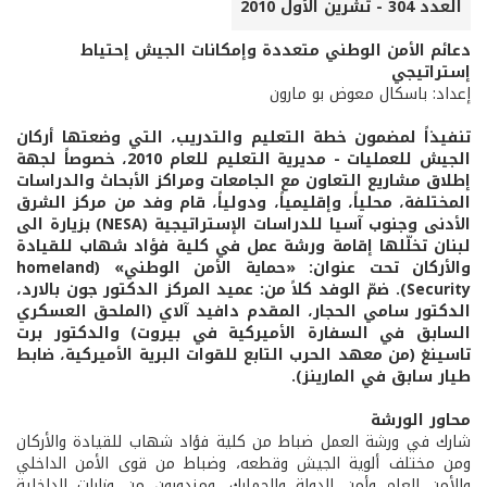
العدد 304 - تشرين الأول 2010
دعائم الأمن الوطني متعددة وإمكانات الجيش إحتياط
إستراتيجي
إعداد: باسكال معوض بو مارون
تنفيذاً لمضمون خطة التعليم والتدريب، التي وضعتها أركان
الجيش للعمليات - مديرية التعليم للعام 2010، خصوصاً لجهة
إطلاق مشاريع التعاون مع الجامعات ومراكز الأبحاث والدراسات
المختلفة، محلياً، وإقليمياً، ودولياً، قام وفد من مركز الشرق
الأدنى وجنوب آسيا للدراسات الإستراتيجية (NESA) بزيارة الى
لبنان تخلّلها إقامة ورشة عمل في كلية فؤاد شهاب للقيادة
والأركان تحت عنوان: «حماية الأمن الوطني» (homeland
Security). ضمّ الوفد كلاً من: عميد المركز الدكتور جون بالارد،
الدكتور سامي الحجار، المقدم دافيد آلاي (الملحق العسكري
السابق في السفارة الأميركية في بيروت) والدكتور برت
تاسينغ (من معهد الحرب التابع للقوات البرية الأميركية، ضابط
طيار سابق في المارينز).
محاور الورشة
شارك في ورشة العمل ضباط من كلية فؤاد شهاب للقيادة والأركان
ومن مختلف ألوية الجيش وقطعه، وضباط من قوى الأمن الداخلي
والأمن العام وأمن الدولة والجمارك، ومندوبون من وزارات الداخلية