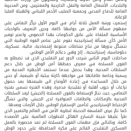
والبلديات، الأشغال العامة والنقل، الخارجية والمغتربين، ومن المديرية
العامة للدفاع المدني وجمعية الصليب الأحمر اللبناني والهيئة العليا
للإغاثة.
إستمرت ورشة العمل ثلاثة أيام. في اليوم الأول تركّز النقاش على
مفهوم مسألة الأمن من جوانبها كافة، وجرى التعريف بالواجبات
الأساسية الملقاة على عاتق الحكومات بهذا الخصوص، واعتبر توفير
الأمن كأي مسألة إستراتيجية تقوم على عناصر القوة الوطنية التي
تتشكّل بدورها من نتاج نشاطات متنوعة إقتصادية، مالية، عسكرية،
دبلوماسية، إستراتيجية... إلخ وهي دعائم الأمن الوطني.
مداخلات اليوم الثاني شرحت الدور غير التقليدي الذي قد تضطلع به
القوى المسلحة في معرض حفظها أمن الوطن من خلال دعم
السلطات المدنية. وهذا يحصل عندما تستنفد الأجهزة المدنية من
رسمية وخاصة طاقاتها في مواجهة كارثة بيئية أو طبيعية، أو حتى
من خلال المساعدة في إعادة الأوضاع الى طبيعتها بعد حصول
نزاعات أو حروب أهلية أو تقليدية مدمرة، وهذه الفترة تسمى بفترة
التعافي، حيث تتمّ الإستعانة بالقوى المسلحة (الجيش) لرفد السلطات
المدنية بالإمكانات والطاقات المتوافرة لدى الجيش، والتي تشكّل
الإحتياط الإستراتيجي لتأمين الإستقرار الوطني خلال الأزمات وبعدها.
كما تمّ عرض الفلسفة الحديثة لنظرية الأمن في العالم والتغيير الذي
طرأ عليها نتيجة التسارع الهائل للتطورات العالمية على الأصعدة
كافة، وبالتالي فإن مهمات القوى المسلحة لم تعد محصورة بالعمل
العسكري التقليدي القائم على فكرة المحافظة على حدود الوطن