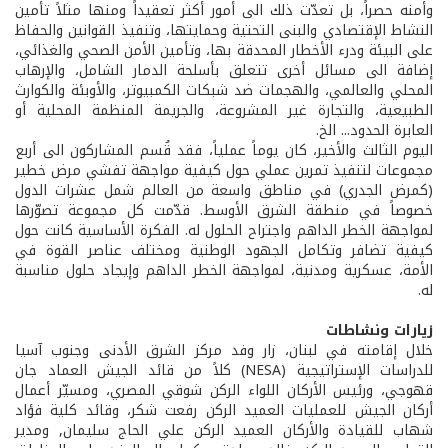
وأمنه حصراً، بل تعدّت ذلك الى أمور أكثر تعقيداً ومنها مثلاً تأمين
النشاط الإقتصادي والبنى التحتية وحمايتها، وتنفيذ القوانين والحفاظ
على البيئة ودرء الأخطار المحدقة بها، وتأمين الأمن الصحي والغذائي،
إضافة الى مسائل أخرى تتعلق بأسلحة الدمار الشامل، والإرهاب
المحلي والعالمي، والهجمات ضد شبكات الكمبيوتر، والأوبئة والكوارث
الطبيعية، والتجارة غير المشروعة، والجريمة المنظمة المحلية أو
العابرة الحدود... الخ.
اليوم الثالث والأخير، كان يوماً عملياً، فقد قُسم المشاركون الى أربع
مجموعات لتنفيذ تمرين عملي حول كيفية مواجهة تفشي مرض خطير
(كمرض الجدري) في مناطق واسعة من العالم شمل عشرات الدول
خصوصاً في منطقة الشرق الأوسط. قدّمت كل مجموعة تصوّرها
لمواجهة الخطر الداهم واجتراح الحلول له. الفكرة الأساسية كانت حول
كيفية تضافر وتكامل الجهود الوطنية ومختلف عناصر القوة في
الأمة، عسكرية ومدنية، لمواجهة الخطر الداهم وإيجاد حلول مناسبة
له.
زيارات ونشاطات
خلال إقامته في لبنان، زار وفد مركز الشرق الأدنى وجنوب آسيا
للدراسات الإستراتيجية (NESA) كلاً من قائد الجيش العماد جان
قهوجي، ورئيس الأركان اللواء الركن شوقي المصري، ومسيّر أعمال
أركان الجيش للعمليات العميد الركن رفعت شكر، وقائد كلية فؤاد
شهاب للقيادة والأركان العميد الركن علي الحاج سليمان, ومدير