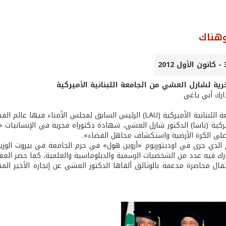
وهناك
رية لشارل العشي من الجامعة اللبنانية الأميركية
ارك أبي ياغي
منحت الجامعة اللبنانية الأميركية (LAU) الرئيس السابق لمجلس ا
يركية (ناسا) الدكتور شارل العشي، شهادة دكتوراه فخرية في الإنسانيات «
على الكرة الأرضية واستكشاف مجاهل الفضاء».
 الذي جرى في اوديتوريوم «أروين هول» في حرم الجامعة في بيروت الوزي
شارك فيه عدد من الشخصيات الرسمية والدبلوماسية والعلمية، كما حضر الع
فال محاضرة مدعمة بالوثائق ألقاها الدكتور العشي عن إنجازه الأخير ال