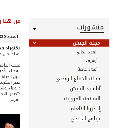
من هنا 
منشورات
العدد 330 - كانون الأول 2012
مجلة الجيش
دكتوراه فخ
العدد الحالي
إعداد: جان د
أرشيف
أعداد خاصة
الفضاء الأم
سبل الحياة 
مجلة الدفاع الوطني
حضر التكريم
أناشيد الجيش
والوزراء، و
وتضمن الاحت
السلامة المرورية
المريخ.
إحذروا الألغام
برنامج الجندي