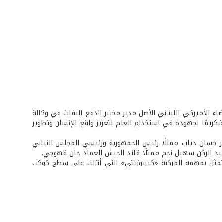
لأمناء فيها عالم الفضاء الأميركي اللبناني الأصل مدير مختبر الدفع النفاث في وكالة
تكريمًا لجهوده في استخدام العلم لتعزيز واقع الإنسان وتطوير
ر حسان دياب ممثلًا رئيس الجمهورية ورئيسي المجلس النيابي
قيد الركن سهيل نجم ممثلًا قائد الجيش العماد جان قهوجي.
متمثل بمهمة المركبة «كيريوزيتي» التي أنزلت على سطح كوكب