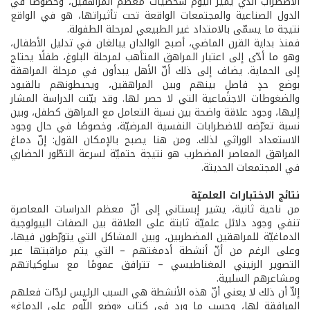
الاضطراب الذي يميّز اليوم شخصيّات معظم المراهقين، وخصوصًا في
الدول الصناعية والمجتمعات الواقعة تحت تأثيراتها، هو في الواقع
نتيجة ما يسمّى بالامتداد غير الطبيعي لمرحلة الطفولة.
فمنذ بداية القرن الماضي، أصبح الوالدان يبالغان في تدليل الأطفال،
وهو ما أدّى إلى اعتبار المراهق المتأهب لمرحلة البلوغ، طفلًا يحتاج
إلى الحماية. يضاف إلى ذلك أنّ الأهل يبدأون في مرحلة المراهقة
بوضع حدٍ فاصلٍ بينهم وبين المراهقين، ويحيطونهم بالقيود
والضغوطات الاجتماعية التي لا حصر لها. وقد بيّنت الدراسة المشار
إليها، وجود علاقة واضحة بين نسبة التعامل مع المراهق كطفل، وبين
نسبة تعرّضه للاضطرابات النفسية المرضيّة، وخصوصًا في حال وجود
الاستعداد الوراثي لذلك. ومن هنا يصبح بالإمكان القول: إنّ دماغ
المراهق المعاصر المضطرب هو نتيجة حتميّة لسرعة التطّور الحضاري
في المجتمعات الحديثة.
نتائج الاختبارات العلميّة
من ناحية ثانية، يشير إبستاني إلى أنّ معظم الدراسات المعاصرة
تنفي وجود دلائل علميّة ثابتة على العلاقة بين الصفات البيولوجية
الدماغيّة للمراهقين المضطربين، وبين المشاكل التي يتورّطون فيها،
وعلى الرغم من أنّ أنشطة أدمغتهم – التي يتم مراقبتها عبر
التصوير الرنيني المغناطيسي – تترافق عمومًا مع سلوكياتهم
ومشاعرهم السلبية.
إلاّ أن ذلك لا يعني أنّ هذه الأنشطة هي السبب الرئيس لردّات فعلهم
المرافقة لها، وحسب ما ورد في كتاب «وضع اللّوم على الدماغ»