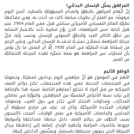
المراهق يمثّل الإنسان البدائي!
إنّ اتّهام المراهق بالتهوّر وانعدام المسؤوليّة بالفطرة، أصبح اليوم
مرفوضًا، مع العلم أن نظريات سابقة كانت قد أخذت به، وفي مقدّمها
نظريّة العالم النفساني الأميركي ستانلي هيل. ففي العام 1904، نشر
هيل كتابه «سن المراهقة»، الذي روّج لنظرية تأخذ بالاعتبار التشابه
بين تطوّر الكائن الفرد والتطوّر النشوئي للإنسان. وحسب رأيه، فإنّ
مرحلة المراهقة تتضمّــن تمثيــلًا لحـقبـــة الإنسان البدائي. وعلى الرغم
من إسقاط هذه النظريّة في العام 1930، إلّا أن البعض ما زال يؤمن
بأن اضطراب سن المراهقة هو صفة مميّزة لهذه المرحلة الانتقاليّة
من العمر.
الواقع الأليم
الأهم في الموضوع هو أنّ مراهقي اليوم يزدادون اضطرابًا، وخصوصًا
في المجتمعات الحديثة. ففي هذه المجتمعات، تكثر جرائم العنف
المرتكبة من قبل أفراد لا تتجاوز أعمارهم الثامنة عشرة. هذا بالإضافة
إلى تزايد نسبة الأمراض النفسيّة بين المراهقين، والتورّط في تعاطي
المخدّرات، ومحاولات الانتحار التي تكثر في دول الغرب، وخصوصًا،
الولايات المتّحدة الأميركيّة. وكان قد عرف من مراجع مسؤولة أن
المدارس والجامعات الأميركية في بعض الولايات، أصبحت كالسجون
بسبب التخوّف من جرائم العنف داخل حرمها. فمداخلها وأسوارها
مزروعة بكاميرات المراقبة وأجهزة الإنذار، إضافة إلى إحاطتها برجال
الشرطة الذين يجوبون محيطها باستمرار، ويفتّشون الداخلين إليها.