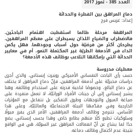
العدد 385 - تموز 2017
دماغ المراهق بين الفطرة والحداثة
إعداد: غريس فرح
المراهقة مرحلة طالما استقطبت اهتمام الباحثين،
فالاضطراب والضياع اللذان يسيطران على معظم المراهقين،
يطرحان أكثر من فرضيّة حول أسباب وجودهما. فهل يكمن
الداء في الأدمغة الطريّة غير المكتملة النمو، أم في معايير
الحداثة التي بإمكانها التلاعب بوظائف هذه الأدمغة؟
معطيات مدروسة
حسب رأي الباحث النفساني الأميركي روبيرت إبستاني، والذي أجرى
دراسات مخبريّة على أدمغة المراهقين، فإنّ دماغ المراهق لا يختلف
عن دماغ البالغ، وخصوصًا لناحية قدرته على استخدام وظائفه. وهنا
يشير إبستاني إلى أن جينات الأفراد الوراثيّة، لا تعمل منفردة على
صياغة الميول والتوجهات وطرق التفكير، بل تتفاعل مع المؤثرات
الخارجية وفي مقدّمها البيئة الاجتماعيّة والعائليّة، وعلى هذا
الأساس، تتبرمج وظائف أدمغة المراهقين، الأمر الذي يفرز ميولًا
وسلوكيات تطبع كلًا منهم بطابع خاص. وهذا بحسب إبستاني، يضع
حدًا لما يشاع عن أنّ انفعالات المراهق غير السويّة، هي في الواقع
نتيجة عدم اكتمال وظائف دماغه.