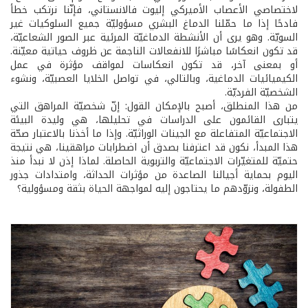
لاختصاصي الأعصاب الأميركي إليوت فالانستاني، فإنّنا نرتكب خطأ
فادحًا إذا ما حمّلنا الدماغ البشري مسؤوليّة جميع السلوكيات غير
السويّة. وهو يرى أن الأنشطة الدماغيّة المرئية عبر الصور الشعاعيّة،
قد تكون انعكاسًا مباشرًا للانفعالات الناجمة عن ظروف حياتية معيّنة.
أو بمعنى آخر، قد تكون انعكاسات لمواقف مؤثرة في عمل
الكيميائيات الدماغية، وبالتالي، في تواصل الخلايا العصبيّة، ونشوء
الشخصيّة الفرديّة.
من هذا المنطلق، أصبح بالإمكان القول: إنّ شخصيّة المراهق التي
يتبارى القائمون على الدراسات في تحليلها، هي وليدة البيئة
الاجتماعيّة المتفاعلة مع الجينات الوراثيّة. وإذا ما أخذنا بالاعتبار صحّة
هذا المبدأ، نكون قد اعترفنا بصدق أن اضطرابات مراهقينا، هي نتيجة
حتميّة للمتغيّرات الاجتماعيّة والتربوية الحاصلة. لماذا إذن لا نبدأ منذ
اليوم بحماية أجيالنا الصاعدة من مؤثرات الحداثة، وامتدادات جذور
الطفولة، ونزوّدهم ما يحتاجون إليه لمواجهة الحياة بثقة ومسؤولية؟