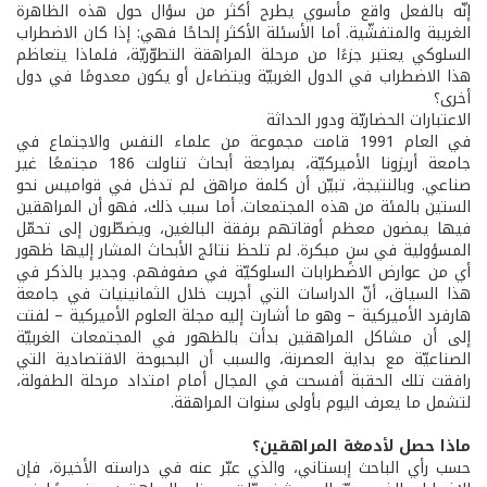
إنّه بالفعل واقع مأسوي يطرح أكثر من سؤال حول هذه الظاهرة
الغريبة والمتفشّية. أما الأسئلة الأكثر إلحاحًا فهي: إذا كان الاضطراب
السلوكي يعتبر جزءًا من مرحلة المراهقة التطوّريّة، فلماذا يتعاظم
هذا الاضطراب في الدول الغربيّة ويتضاءل أو يكون معدومًا في دول
أخرى؟
الاعتبارات الحضاريّة ودور الحداثة
في العام 1991 قامت مجموعة من علماء النفس والاجتماع في
جامعة أريزونا الأميركيّة، بمراجعة أبحاث تناولت 186 مجتمعًا غير
صناعي. وبالنتيجة، تبيّن أن كلمة مراهق لم تدخل في قواميس نحو
الستين بالمئة من هذه المجتمعات. أما سبب ذلك، فهو أن المراهقين
فيها يمضون معظم أوقاتهم برفقة البالغين، ويضطّرون إلى تحمّل
المسؤولية في سنٍ مبكرة. لم تلحظ نتائج الأبحاث المشار إليها ظهور
أي من عوارض الاضطرابات السلوكيّة في صفوفهم. وجدير بالذكر في
هذا السياق، أنّ الدراسات التي أجريت خلال الثمانينيات في جامعة
هارفرد الأميركية – وهو ما أشارت إليه مجلة العلوم الأميركية – لفتت
إلى أن مشاكل المراهقين بدأت بالظهور في المجتمعات الغربيّة
الصناعيّة مع بداية العصرنة، والسبب أن البحبوحة الاقتصادية التي
رافقت تلك الحقبة أفسحت في المجال أمام امتداد مرحلة الطفولة،
لتشمل ما يعرف اليوم بأولى سنوات المراهقة.
ماذا حصل لأدمغة المراهقين؟
حسب رأي الباحث إبستاني، والذي عبّر عنه في دراسته الأخيرة، فإن