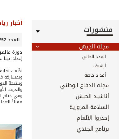
أخبار ريا
منشورات
العدد 252 - حزيران 2006
مجلة الجيش
دورة عالمي
العدد الحالي
إعداد: نينا 
أرشيف
أعداد خاصة
وبمشاركة فرق: فوج مغاوير البحر، t
وبنتيجة الدو
مجلة الدفاع الوطني
والعريف الأ
أناشيد الجيش
وفي ختام ال
ممثلاً العما
السلامة المرورية
إحذروا الألغام
برنامج الجندي