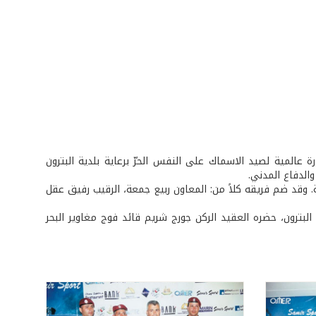
صين المحترفين في لبنان اعتباراً من 10/5/2006 ولغاية 14 منه، دورة عالمية لصيد الاسماك على النفس الحرّ برعاية بلدية البترون
كة. وقد ضم فريقه كلاً من: المعاون ربيع جمعة، الرقيب رفيق عقل
لبترون، حضره العقيد الركن جورج شريم قائد فوج مغاوير البحر