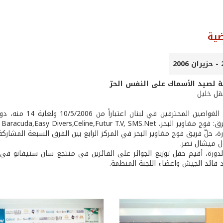
ضية
ة لصيد الأسماك على النفس الحرّ
عقل خليل
نظّمت نقابة الغوا
Baracuda,Easy Divers,Celine,Futur T.V, SMS.Ne والدفاع المدني.
رة، حلّ فريق فوج مغاوير البحر في المركز الرابع بين الفرق السبعة المشار
ول ميشال نصر.
دورة، أقيم حفل توزيع الجوائز على الفائزين في منتجع سان ستيفانو في ا
د قائد الجيش واعضاء اللجنة المنظمة.