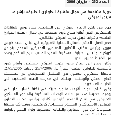
العدد 252 - حزيران 2006
دورة متقدمة في مجال «تقنية الطوارئ الطبية» بإشراف
فريق أميركي
جرى في نادي الرتباء المركزي في الفياضية، حفل توزيع شهادات
للعسكريين الذين أنهوا بنجاح دورة متقدمة في مجال «تقنية الطوارئ
الطبية» بإشراف فريق تدريب اميركي متخصّص.
حضر الحفل، القائم بأعمال السفارة الاميركية في لبنان السيد كريس
موري ورئيس مكتب التعاون الدفاعي الأميركي المقدم بنجامن
كروكيت، ورئيس الطبابة العسكرية العميد الطبيب نديم العاكوم وعدد
من الضباط وفريق التدريب.
وكان وصل الى لبنان فريق تدريب اميركي متخصّص وأقام دورة
تأسيسية للطوارئ الطبية اعتباراً من 25/4/2006 ولغاية 27/5/2006،
تابعها عسكريون يعملون في الحــقـــل التمـــريضي من مخــتـــلف
قطع الجيش وألويــتـــه، وذلـــك في مدرسة الصحة العسكرية في
الطبابة العسكرية.
وفي ختام الدورة، أقيمت مناورة طبيّة في ثكنة غسان رمان في
رومية، حضرها عدد من قادة الوحدات العسكرية والملحق العسكري
الاميركي في لبنان المقدم كازيميرز كاتلو، ورئيس مكتب التعاون
الدفاعي الامـــيركـــي المقــدم بــنــجــامن كروكــيــت، وشـــاركت فـــيها
مجموعات من فوج المغاوير، والطبابة العسكرية ولواء الدعم وطوافة
تابعة للقوات الجوية.