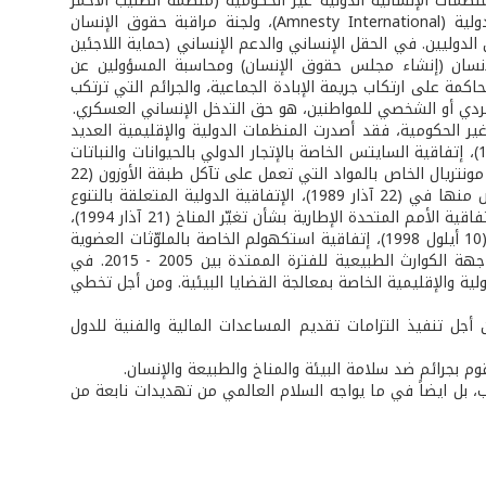
ظمات الإنسانية الدولية غير الحكومية (منظمة الصليب الأحمر
والهلال الأحمر الدوليين، ومنظمتا أطباء بلا حدود وأطباء العالم، ومنظمة العفو الدولية (Amnesty International)، ولجنة مراقبة حقوق الإنسان
م والأمن الدوليين. في الحقل الإنساني والدعم الإنساني (حماية اللاجئين
لإنسان (إنشاء مجلس حقوق الإنسان) ومحاسبة المسؤولين عن
حاكمة على ارتكاب جريمة الإبادة الجماعية، والجرائم التي ترتكب
الفردي أو الشخصي للمواطنين، هو حق التدخل الإنساني العسكري.
ر الحكومية، فقد أصدرت المنظمات الدولية والإقليمية العديد
من الإتفاقيات العالمية بشأن حماية البيئة منها: إتفاقية رامسار للأراضي الرطبة (1971)، إتفاقية السايتس الخاصة بالإتجار الدولي بالحيوانات والنباتات
المهددة بالإنقراض (تموز 1975)، إتفاقية ڤيينا الخاصة بحماية طبقة الأوزون وبروتوكول مونتريال الخاص بالمواد التي تعمل على تآكل طبقة الأوزون (22
آذار 1985)، إتفاقية بازل الخاصة بالتحكم في نقل النفايات الخطرة عبر الحدود والتخلص منها في (22 آذار 1989)، الإتفاقية الدولية المتعلقة بالتنوع
البيولوجي (حزيران 1992)، إتفاقية الأمم المتحدة لمكافحة التصحّر في باريس (1994)، إتفاقية الأمم المتحدة الإطارية بشأن تغيّر المناخ (21 آذار 1994)،
بروتوكول كيوتو (1997)، إتفاقية روتردام الخاصة بالإتجار الدولي بمواد كيميائية خطرة (10 أيلول 1998)، إتفاقية استكهولم الخاصة بالملوّثات العضوية
الثابتة (أيار 2001)، إتفاقية «هيوغو» (2005)، لبناء قدرة الأمم والمجتمعات على مواجهة الكوارث الطبيعية للفترة الممتدة بين 2005 - 2015. في
لية والإقليمية الخاصة بمعالجة القضايا البيئية. ومن أجل تخطي
جل تنفيذ التزامات تقديم المساعدات المالية والفنية للدول
 بجرائم ضد سلامة البيئة والمناخ والطبيعة والإنسان.
بل ايضاً في ما يواجه السلام العالمي من تهديدات نابعة من