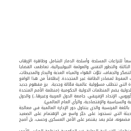
عاً للنزاعات المسلحة وأسلحة الدمار الشامل وظاهرة الإرهاب
ثالثة والتطور التقني والعولمة النيوليبرالية، تعاظمت القضايا
تصحّر والجفاف، تلوّث الهواء والمياه العذبة والبحار والمحيطات،
 المفرط لمصادر الطاقة غير المتجددة. إنطلاقاً من هذا الواقع
ة التي تتطلب مسؤولية عالمية فعّالة وجدية، برز مفهوم جديد
لدولية يضم المنظمات الدولية الحكومية (منظمة الأمم المتحدة
وبي، الإتحاد الإفريقي، جامعة الدول العربية وغيرها...) والدول
ة والسياسية والإقتصادية، والرأي العام العالمي).
باللغة الفرنسية والذي يتناول دور الإدارة العالمية في معالجة
لحديثة التي تستحوذ على حيّز واسع من الإهتمام على الصعيد
ر مضمونه، فلم يعد يقتصر على الأمن العسكري وحسب، بل أصبح