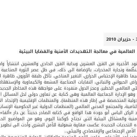
 العالمية في معالجة التهديدات الأمنية والقضايا البيئية
 الأخيرة من القرن العشرين وبداية القرن الحادي والعشرين انتشاراً واس
نظّمة وتجارة المخدرات، بالإضافة الى ذلك، في ظل عصر الثورة الصناعية ال
سيما ظاهرة الإحتباس الحراري، التغير المناخي، تآكل طبقة الأوزون، ظاهرة ال
اض الحيواني والنباتي، النفايات الصناعية المشعة والكيماوية والإستهلاك
يئي العالمي الخطير، وعجز الدول منفردة على مواجهة هذه المخاطر الجديد
وهو الإدارة الجماعية العالمية وهي كناية عن تعاون دولي لحل المسائل ا
دولية المتخصصة في إطار هذه المنظمة)، والمنظمات الإقليمية (الإتحاد الأور
نامية، والمجتمع المدني العالمي (المنظمات الدولية غير الحكومية الإنساني
 الركن الياس أبو جودة هذا الواقع في كتابه الصادر حديثاً عن دار «ألفا» 
أمنية والمشاكل البيئية التي تجتاح كوكبنا اليوم، وهو من المواضيع ا
ه التحديات الجديدة عكست مقاربة شمولية للأمن البشري وأدت الى تطوي
 الأمن الإجتماعي والإقتصادي والبيئي...