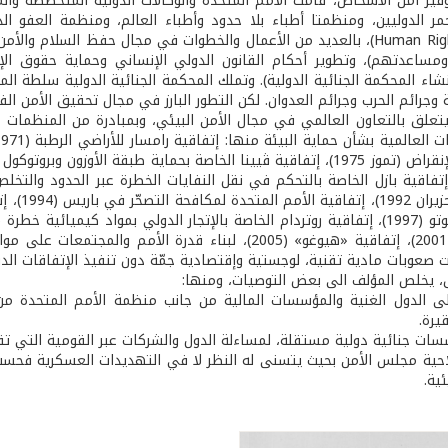
ير أمن الأشخاص، قامت الأمم المتحدة والوكالات الدولية المتخصصة والمن
(Human Rights Watch)، بالعديد من الأعمال والخطوات في مجال حفظ السلا
ومساعدتهم)، وتطوير أحكام القانون الدولي الإنساني وحماية حقوق ا
شاء المحكمة الجنائية الدولية). وتملك المحكمة الجنائية الدولية سلطة الم
 وجرائم الحرب وجرائم العدوان. لكن التطور البارز في مجال تحقيق الأمن 
تعلق بالتعاون العالمي في مجال الأمن البيئي، وبمبادرة من المنظمات غي
ت صعوبات مادية تقنية، لوجستية وإقتصادية جمّة دون تنفيذ الإتفاقات الدو
، يخلص المؤلف الى بعض التوصيات، ومنها:
 الدول الغنية والمؤسسات المالية من جانب منظمة الأمم المتحدة من أ
يرة.
سات جنائية دولية مستقلة، لمساءلة الدول والشركات عبر القومية التي تقوم
حية مجلس الأمن بحيث يتسنى له النظر لا في التهديدات العسكرية فحسب، 
ئية.