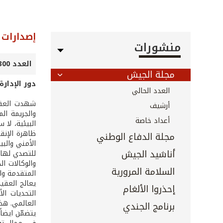
إصدارات
منشورات
العدد 300 - حزيران 2010
مجلة الجيش
دور الإدارة
العدد الحالي
شهدت العقود
أرشيف
والجريمة الم
أعداد خاصة
البيئية، لا 
ظاهرة الإنقر
مجلة الدفاع الوطني
الأمني والب
أناشيد الجيش
للتصدي لها 
والوكالات ال
السلامة المرورية
المتقدمة وال
يعالج العقيد
إحذروا الألغام
التحديات ال
العالمي. هذ
برنامج الجندي
يتضمّن ايضاً