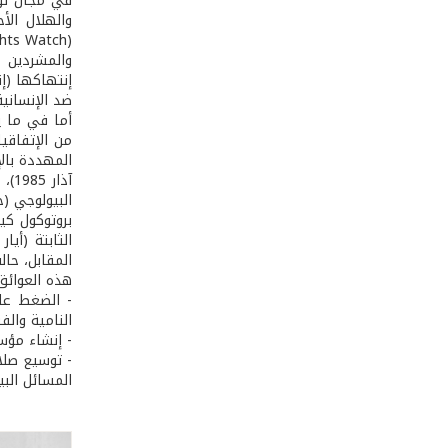
في مجال توف
والمشردين 
إنتهاكها (إن
ضد الإنسانية
أما في ما ي
المقابل، حال
هذه العوائق
- الضغط على
النامية والفق
- إنشاء مؤس
- توسيع صلا
المسائل البي