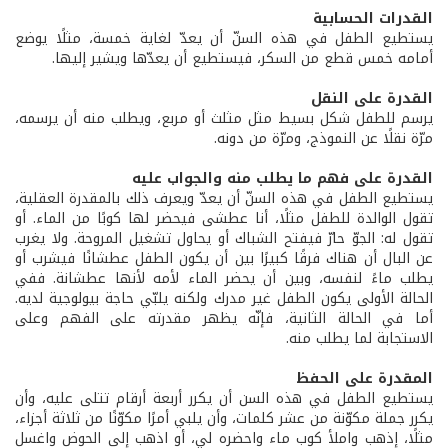
القدرات الحسابية
يستطيع الطفل في هذه السنّ أن يعدّ لغاية خمسة، مثلًا يوضع
أمامه خمس قطع من السكر، فيستطيع أن يعدّها ويشير إليها.
القدرة على النقل
يرسم للطفل شكل بسيط مثل مثلث أو مربع، ويطلب منه أن يرسمه،
مرّة نقلًا عن النموذج، ومرّة من دونه.
القدرة على فهم ما يطلب منه والجواب عليه
يستطيع الطفل في هذه السنّ أن يعدّ ويعرف ذلك بالمقدرة العقلية،
تقول الوالدة للطفل مثلًا، أنا عطشى فيحضر لها كوبًا من الماء. أو
تقول له: الجوّ حارّ فيفتح الشباك أو يحاول تشغيل المروحة. ولا يغرب
عن البال أن هناك فرقًا كبيرًا بين أن يكون الطفل عطشانًا فيشرب أو
يطلب ماءً لنفسه، وبين أن يحضر الماء لأمه لأنها عطشانة. ففي
الحالة الأولى يكون الطفل غير مدرك ولكنه يلبّي حاجة بيولوجية لديه.
أما في الحالة الثانية، فإنّه يظهر مقدرته على الفهم وعلى
الاستجابة لما يطلب منه.
المقدرة على الحفظ
يستطيع الطفل في هذه السن أن يكرر أربعة أرقام تتلى عليه، وأن
يكرر جملة مكوّنة من عشر كلمات، وأن يلبي أمرًا مكوّنًا من ثلاثة أجزاء،
مثلًا، إذهب واملأ كوب ماء واحضره لي، أو اذهب إلى الحوض واغسل