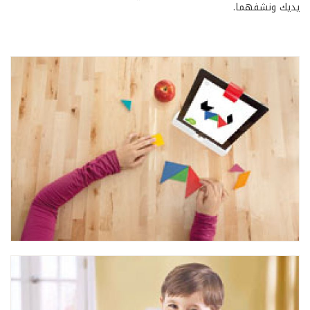
يديك ونشفهما.