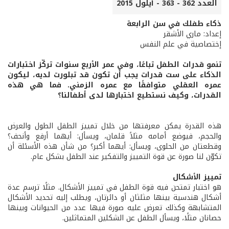
العدد 362 - 363 - أيلول 2015
ذكاء طفلك في سن الرابعة
إعداد: ماري الأشقر
إختصاصية في علم النفس
تنمو قدرات الطفل تباعًا، وفي عمر الأربع سنوات تركّز اختبارات
الذكاء على ست قدرات يجب أن تكون قد تبلورت لديه، ليكون
عمره العقلي متوافقًا مع عمره الزمني. فما هي هذه
القدرات، وكيف نستطيع اختبارها لدى أطفالنا؟
هذه القدرة يمكن معرفتها من خلال تمييز الطفل الطول والعرض
والحجم، فيوضع أمامه مثلاً قلمان، ويسأل: أيهما أرفع وأنحف؟
وقطعتان من الحلوى، ويسأل: أيهما أكبر؟ من شأن هذه الأسئلة أن
تكوّن لنا صورة عن قوة التمييز والتفكير عند الطفل بشكل عام.
تمييز الأشكال
هو اختبار تمتحن فيه قوة الطفل في تمييز الأشكال. مثلًا ترسم عدة
أشكال هندسية بينها مثلثان أو دائرتان، ويطلب إليه تحديد الأشكال
المتشابهة وكذلك تعرض عليه صورة فيها عدد من الحيوانات وبينها
حصانان مثلًا، ويسأل الطفل عن الشكلين المتماثلين.