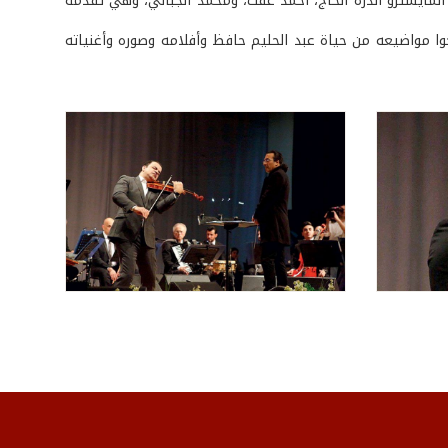
لمايسترو أندره الحاج، أحمد عفت، ومحمد الجبالي، وهي تقدمة
لي في القاعة الجانبية للمسرح، شارك فيه 74 فنانًا استوحوا مواضيعه من حياة عبد الحليم حافظ وأفلامه وصوره وأغنياته