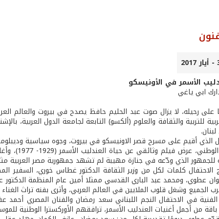
نون
ليب الأسمر في الأونيسكو
ارك ابي ياغي
4 عامًا على رحيله، لا يزال صوت عبد الحليم حافظ يصدح في بيروت والعالم الع
بية للتربية والثقافة والعلوم (ألكسو) التابعة لجامعة الدول العربية، بال
بنان.
ل الذي أقيم على مسرح قصر الاونيسكو في بيروت، وجوه سياسية وديبلوماس
 للجمهور الذي ودّعه في جنازة مهيبة لم تشهد جمهورية مصر العربية مثله
ج الاحتفال كلمات لكل من وزير الثقافة الدكتور غطاس خوري، السفير المصر
ان عطوي، ومحمد عبد الباري القدسي ممثلا أمين عام المنظمة الدكتور عبدا
رب الجميع وشغل قلوب الملايين في العالم العربي، وأثرى بفنه تراث الغناء 
 الفنية في الاحتفال النجم اللبناني سعد رمضان والفنان المصري أحمد ع
 باقة من أجمل أغنيات العندليب الأسمر، ترافقهم الأوركسترا الوطنية للموسي