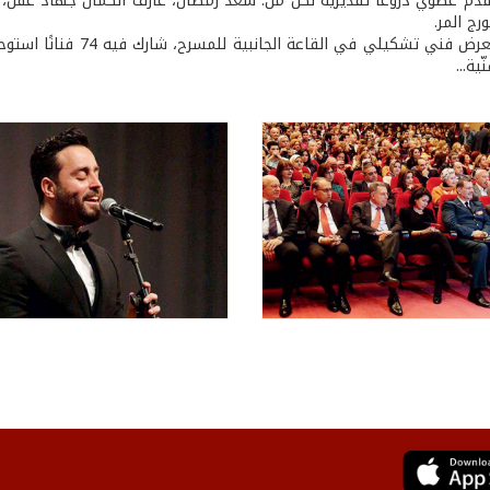
قدّم عطوي دروعًا تقديرية لكل من: سعد رمضان، عازف الكمان جهاد عقل، ا
رج المر.
وقد أقيم معرض فني تشكي
ية...