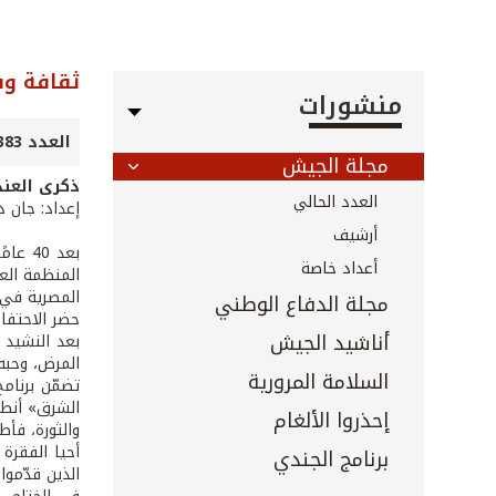
ثقافة وف
منشورات
العدد 383 - أيار 2017
مجلة الجيش
ذكرى العند
العدد الحالي
إعداد: جان د
أرشيف
بعد 0
أعداد خاصة
المنظمة العر
المصرية في ل
مجلة الدفاع الوطني
حضر الاحتفا
أناشيد الجيش
المرض، وحبه
السلامة المرورية
تضمّن برنام
الشرق» أنطو
إحذروا الألغام
والثورة، فأط
أحيا الفقرة
برنامج الجندي
الذين قدّموا