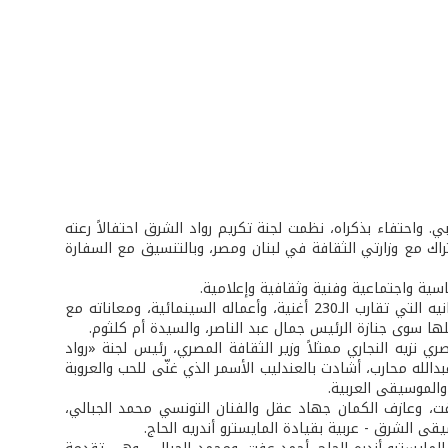
ربي. واحتفاء بذكراه، نظمت لجنة تكريم رواد الشرق احتفالاً رعته
إشتراك مع وزارتي الثقافة في لبنان ومصر، وبالتنسيق مع السفارة
ية واجتماعية وفنية وثقافية وإعلامية.
بعد النشيد الوطني، عرض فيلم وثائقي عن حياة العندليب الأسمر (1929- 1977)، وأغانيه التي تقارب الـ230 أغنية، وأعماله السينمائية، ومعاناته مع
ا سوى جنازة الرئيس جمال عبد الناصر، والسيدة أم كلثوم.
ي نزيه النجاري ممثلاً وزير الثقافة المصري، رئيس لجنة «رواد
لله محارب، أشادت بالعندليب الأسمر الذي غنّى للحب والعروبة
والموسيقى العربية.
فت، وعازف الكمان جهاد عقل والفنان التونسي محمد الجبالي،
قى الشرق - عربية بقيادة المايسترو أندريه الحاج.