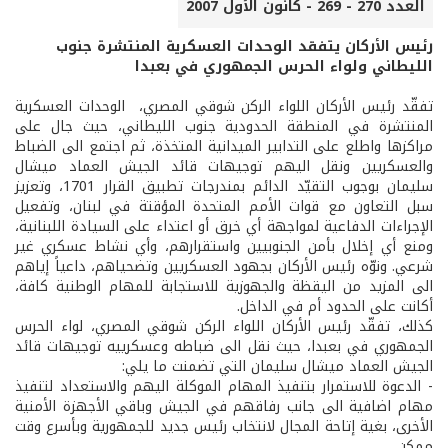
العدد 270 - 269 - كانون الأول 2007
رئيس الأركان يتفقد الوحدات العسكرية المنتشرة جنوب
الليطاني ولواء الحرس الجمهوري في بعبدا
تفقّد رئيس الأركان اللواء الركن شوقي المصري، الوحدات العسكرية
المنتشرة في المنطقة الحدودية جنوب الليطاني، حيث جال على
مراكزها واطلع على التدابير الميدانية المتخذة، ثم اجتمع الى الضباط
والعسكريين ونقل اليهم توجيهات قائد الجيش العماد ميشال
سليمان بوجوب التقيّد الدائم بمندرجات تطبيق القرار 1701، وتعزيز
سبل التعاون مع قوات الأمم المتحدة المؤقتة في لبنان، وتفعيل
الإجراءات الدفاعية لمواجهة أي خرق أو اعتداء على السيادة اللبنانية،
ومنع أي إخلال بأمن الجنوبيين واستقرارهم، وأي نشاط عسكري غير
شرعي. ونوّه رئيس الأركان بجهود العسكريين وتضحياهم، داعياً إياهم
الى المزيد من اليقظة والجهوزية للاستجابة للمهام الوطنية كافة،
أكانت على الحدود أم في الداخل.
كذلك، تفقّد رئيس الأركان اللواء الركن شوقي المصري، لواء الحرس
الجمهوري في بعبدا، حيث نقل الى ضباطه وعسكرييه توجيهات قائد
الجيش العماد ميشال سليمان التي تضمنت ما يلي:
- الدعوة للاستمرار بتنفيذ المهام الموكلة اليهم والاستعداد لتنفيذ
مهام اضافية الى جانب رفاقهم في الجيش وباقي الأجهزة الأمنية
الأخرى، بغية إتاحة المجال لانتخاب رئيس جديد للجمهورية وبأسرع وقت
ممكن.