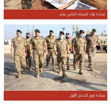
قيادة لواء المشاة الثاني عشر
قيادة فوج التدخل األول