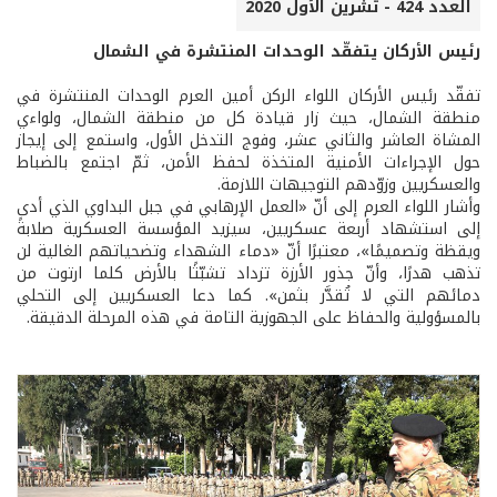
العدد 424 - تشرين الأول 2020
رئيس الأركان يتفقّد الوحدات المنتشرة في الشمال
تفقّد رئيس الأركان اللواء الركن أمين العرم الوحدات المنتشرة في
منطقة الشمال، حيث زار قيادة كل من منطقة الشمال، ولواءي
المشاة العاشر والثاني عشر، وفوج التدخل الأول، واستمع إلى إيجاز
حول الإجراءات الأمنية المتخذة لحفظ الأمن، ثمّ اجتمع بالضباط
والعسكريين وزوّدهم التوجيهات اللازمة.
وأشار اللواء العرم إلى أنّ «العمل الإرهابي في جبل البداوي الذي أدى
إلى استشهاد أربعة عسكريين، سيزيد المؤسسة العسكرية صلابةً
ويقظة وتصميمًا»، معتبرًا أنّ «دماء الشهداء وتضحياتهم الغالية لن
تذهب هدرًا، وأنّ جذور الأرزة تزداد تشبّثًا بالأرض كلما ارتوت من
دمائهم التي لا تُقدَّر بثمن». كما دعا العسكريين إلى التحلي
بالمسؤولية والحفاظ على الجهوزية التامة في هذه المرحلة الدقيقة.