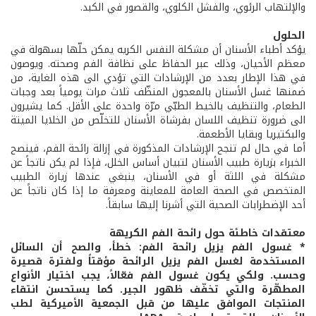
والإلتهاب الرئوي، والفشل الكلوي، والقصور في الكبد.
الحلول
يؤكد أطباء الأسنان أن مشكلة النفس الكريه يمكن حلّها بسهولة في
معظم الأحيان، وذلك عبر الحفاظ على نظافة الفم وصحته. ويوصون
في هذا الإطار بعدد من الإرشادات التي تؤدي الى هذه الغاية، من
ضمنها غسل الأسنان بالمعجون المنظّف ثلاث مرات يومياً بعد وجبات
الطعام، والتنظيف بالخيط الطبّي مرّة واحدة على الأقل. كما يشيرون
الى ضرورة تنظيف اللسان بفرشاة الأسنان للتخلّص من الخلايا الميتة
والبكتيريا وبقايا الأطعمة.
أما في حال لم تنجح الإرشادات المذكورة في إزالة رائحة الفم، فينصح
الخبراء بزيارة طبيب الأسنان لتبيان أساس الخلل، فإذا لم يكن ناتجاً عن
مشكلة في اللثة أو في الأسنان، ينبغي عندها زيارة الطبيب
المتخصص في الصحة العامة للمعاينة ومعرفة ما إذا كان ناتجاً عن
أحد الإضطرابات الصحية التي أشرنا إليها سابقاً.
معتقدات خاطئة حول رائحة الفم الكريهة
* غسول الفم يزيل رائحة الفم: خطأ، والصح أن السائل
المستخدمة لغسل الفم يزيل الرائحة مؤقتاً ولفترة قصيرة
وحسب. ولكي يكون غسول الفم فعّالاً، يجب اختيار الأنواع
المطهّرة والتي تخفّف ظهور الجير. كما يستحسن انتقاء
المنتجات الموافق عليها من قبل الجمعية الأميركية لطب