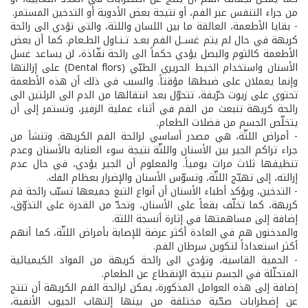
من جراء التنفس عبر الفم، أو نتيجة بعض الأدوية أو التدخين المستمر.
- بقايا الأطعمة، العالقة ما بين اللسان واللثة، والتي تؤدي الى رائحة
كريهة في حال لم يتم غســل الفم بعـد تـنـاول الطـعام. كما أن بعض
الأطعمة كالثوم والبصل يؤدي حكماً الى رائحة نفّاذة، لن يساعد غسل
الأسنان واستخدام الخيط الحريري الطبّي (Dental flors) على إزالتها
وإنما يعملان على ضبطها مؤقتاً. والسبب في ذلك أن هذه الأطعمة
تحتوي على زيوت حرّيفة، تتحوّل بعد انتقالها من الدم الى الرئتين الى
رائحة كريهة تنبعث من الفم في أثناء عملية الزفير، وتستمر إلى أن
يتخلّص الجسم من فضلات الطعام.
- أمراض اللثّة، هي مصدر أساسي لرائحة الفم الكريهة. وتنشأ من
جراء تراكم الجير بين الأسنان واللثّة نتيجة سوء العناية بالأسنان وعدم
تنظيفها ثلاث مرات يومياً. والمعلوم أن الجير يؤدي، في حال عدم
إزالته، إلى تهيّج اللثّة، وتسوّس الأسنان والإضرار بعظام الفك.
- التدخين، ويؤكد أطباء الأسنان أن أنواع التبغ جميعها تسبّب رائحة فم
كريهة، كما تخلّف بقعاً على الأسنان، وتحدّ من القدرة على التذوّق،
إضافة إلى مساهمتها في إثارة أنسجة اللثة.
والمدخنون هم في العادة أكثر عرضة للإصابة بأمراض اللثّة، كما أنهم
أكثر استعداداً لتكوين سرطان الفم.
- الحمية القاسية، وتؤدي الى رائحة كريهة من المواد الكيميائية
المتحلّلة في الجسم نتيجة الإنقطاع عن الطعام.
إضافة إلى هذه العوامل المذكورة، يمكن لرائحة الفم الكريهة أن تنتج
عن إضطرابات صحّية مختلفة من بينها إلتهاب الجيوب الأنفية،