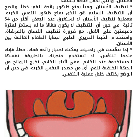
الأسنان، والتي تحمل علامة بADAا.
* تنظيف الأسنان يومياً يمنع ظـهور رائحة الفم: خطأ. والصح
أن التنظيف السليم هو الذي يمنع ظهور النفس الكريه.
فعملية تنظيف الأسنان لا تستغرق عند البعض أكثر من 54
ثانية، في حين أن التنظيف لا يكون فعّالاً ما لم يستمرّ لفترة
دقيقتين على الأقل، مع ضرورة تنظيف اللسان بالفرشاة،
واستخدام الخيط الحريري الطبي لبقايا الطعام العالقة بين
الأسنان.
* إذا تنفّست في راحتيك، يمكنك اختبار رائحة فمك: خطأ. فإنك
عندما تتنفّس، لا تستخدم حنجرتك بالطريقة نفسها
المستخدمة عند الكلام. ففي أثناء الكلام، تخرج الروائح من
الجهة الخلفية للفم، أي من مصدر النفس الكريه، في حين أن
الوضع يختلف خلال عملية التنفس.