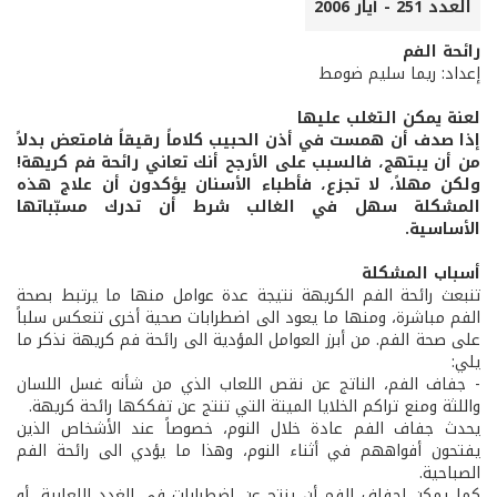
العدد 251 - أيار 2006
رائحة الفم
إعداد: ريما سليم ضومط
لعنة يمكن التغلب عليها
إذا صدف أن همست في أذن الحبيب كلاماً رقيقاً فامتعض بدلاً
من أن يبتهج، فالسبب على الأرجح أنك تعاني رائحة فم كريهة!
ولكن مهلاً، لا تجزع، فأطباء الأسنان يؤكدون أن علاج هذه
المشكلة سهل في الغالب شرط أن تدرك مسبّباتها
الأساسية.
أسباب المشكلة
تنبعث رائحة الفم الكريهة نتيجة عدة عوامل منها ما يرتبط بصحة
الفم مباشرة، ومنها ما يعود الى اضطرابات صحية أخرى تنعكس سلباً
على صحة الفم. من أبرز العوامل المؤدية الى رائحة فم كريهة نذكر ما
يلي:
- جفاف الفم، الناتج عن نقص اللعاب الذي من شأنه غسل اللسان
واللثة ومنع تراكم الخلايا الميتة التي تنتج عن تفككها رائحة كريهة.
يحدث جفاف الفم عادة خلال النوم، خصوصاً عند الأشخاص الذين
يفتحون أفواههم في أثناء النوم، وهذا ما يؤدي الى رائحة الفم
الصباحية.
كما يمكن لجفاف الفم أن ينتج عن اضطرابات في الغدد اللعابية، أو