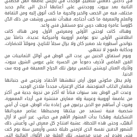
في داخلي دفعني للتغيير، فوجدت في باريس عاصمة الفن محطتي
الثانية بعد بيروت. ووجدتني على أعتابها أدخل الى عالم جديد
مختلف، فيه من الخصب والخير والحرية ما كنت أتوق إليه ومن الثقافة
والعلم والمعرفة ما كنت أحتاجه، فهدأت نفسي ورشفت من ذلك الدّن
كؤوساً عامرة وجهت دربي نحو مستقبل فني واعد.
وهناك كانت لوحتي الأولى ومعرضي الأول، ومن هناك كانت
انطلاقتي الأولى نحو عواصم أوروبية وأميركية عديدة، حاملاً بين
جوانحي أسطورة بلد صغير كان ولا يزال سجلاً للتاريخ، وموئلاً للحضارات،
وحكاية طموح لا تنتهي.
ويوم استفاق الحنين بي عدت الى الوطن في أوائل الثمانينات من
القرن الماضي لأذرف دموعاً من الحسرة على عروس الشرق بيروت،
ولأترك العنان لريشتي تتلمس برفق تلك الجراح العميقة في وجه ست
الدنيا.
ولم يطل مكوثي فوق أرض تنهشها الأحقاد وترعى في جنباتها
قطعان الذئاب المتوحشة، فكان الإغتراب مجدداً ملاذي الوحيد.
وعدت الى الوطن بعد سنوات فناناً له أكثر من تجربة جدية في أكثر
من عاصمة أوروبية وعربية وله معارض منتشرة في أرجاء المعمورة،
وقررت أن أساهم مع الذين يرغبون في إعادة بناء الوطن، قررت أن أبني
شخصية فنية تستمد من بيئتها ومحيطها عناصر مفرداتها
التشكيلية. وهكذا بدأت المشوار الأهم في حياتي، غير أنني لا أزال
أتهيّب، وحتى هذه اللحظة، عشية افتتاح كل معرض لي، وأعيش ذلك
الشعور الدفين نفسه الذي لازمني طيلة خمس وأربعين سنة يوم كنت
فتى وقدم لي مدير مدرستي تلك العلبة من الألوان المائية التي