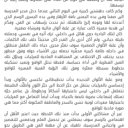
نرسمها.
وكم كانت دهشتي كبيرة في اليوم التالي عندما دخل مدير المدرسة
الى صفنا وفي يده اليمنى باقة الأزهار وفي يده اليسرى الرسم الذي
أعددته لها وتوجه إليّ بالتهنئة، ثم تحدث بإسهاب عن الفن، وقدّم
لي هدية مميزة كانت عبارة عن علبة ألوان مائية وفرشاة صغيرة.
كان لتلك البادرة دوي هائل في داخلي، ترك أثره في نفسي، وحملته
طيلة حياتي، ولم أكن أدري بأن القدر كان مختبئاً خلف تلك الكلمات،
وأن علبة الألوان الصغيرة سوف تغيّر مجرى حياة ذلك الطفل فتطلق
في داخله طاقة كبيرة محفّزة تجعله يرى الأشياء حوله وفق منظور
جديد يختلف كل الاختلاف عن المشاهدة العادية للمرئيات. ويحوّل تلك
العين الفطرية الى أداة حساسة، لاقطة تحلل الواقع وتعيد تشكيله
بخطوط بسيطة معبّرة وفق تلك الرؤية الفنية المميزة للواقع
والأشياء.
ومع علبة الألوان الجديدة بدأت تخطيطاتي تكتسي بالألوان، وبدأ
إحساسي بالمرئيات ينتقل من حيّز الخط الى حيّز اللون وأطلّت الطبيعة
تتغلغل الى داخلي، ليس باعتبارها أشكالاً وخطوطاً، بل عناصر حيّة
تمتلك إشعاعات بصرية نابضة بالحياة. وبدأت أيضاً التعامل مع المرئيات
باعتبارها مفردات لونية تشي بالسحر والعاطفة المكنونة أكثر مما هي
صورة مادية للواقع.
غير أن مشاكلي الأولى بدأت منذ تلك اللحظة حيث اعتبر الأهل أن
اهتمامي بالرسم سوف يشغلني عن تحصيل العلم ويدفعني للتقصير
في واجباتي المدرسية، ناهيك عن أن مهنة الفن هي الطريق نحو