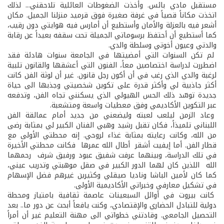
مستقبل مادي بائس. وأخذت الضغوطات العائلية تلاحقني... لذلك
اتخذت مكاناً قصياً في غرفة صغيرة فوق قرميد منزلنا الجميل. مكان
أشعر فيه بالعزلة والأمان وأستطيع أن أمارس فيه هوايتي دون رقيب،
كما أستطيع أن أحتفظ برسوماتي الجميلة تحت سقفه بعيداً عن رقابة
والدتي وعيون أخوتي وسلطة والدي.
لم تكن السنوات التي أمضيتها في الجامعة سنوات هادئة فقد
اضطررت لدراسة اختصاصين معاً، الفنون التي أعشقها والقانون تلبية
لرغبة والدي الذي رغب في أن أكون رجل قانون. غير أن لوثة الفن كانت
أكثر جاذبية لي وأكثر قدرة على تكوين شخصيتي وجذبها الى حياة
جديدة توسّد ذلك الحس الهيولي الذي يسكنني تجاه الفن، وتدفعه
عبر التكوين الأكاديمي وفق معطيات واسعة ومتشعبة.
وعاد الزمن ليلعب لعبته وليضعني من جديد أمام عمالقة الفن
اللبناني تلميذاً، فكان تقبل رشيد وهبي الفنان الكبير لي بمثابة رضى
من الله، وكانت رعايته بمثابة غذاء لروحي. إنه محطتي الأولى مع
قطار الفن. أما إيفيت أشقر ­ أطال الله عمرها ­ فكانت محطتي الأخيرة
في تلك الدراسة، وبينهما عرفت شفيق عبود ورفيق شرف ­ رحمهما
الله ­ اللذين كان لهما الدور الكبير في صقل موهبتي وتدريب عيني،
كما كان لأمين الباشا وناديا صيقلي وكثيرين غيرهم فضل الإسهام
في تشكيل معارفي وخبراتي الأكاديمية الأولى.
كانت بيروت في أوائل السبعينات عاصمة ثقافية بامتياز ومحطة
دولية للتبادل الحضاري والإقتصادي، وكنت يافعاً أبحث عن دور ما.. بعد
التحصيل الجامعي. وقادتني خطواتي الى مهنة التعليم غير أن أمراً