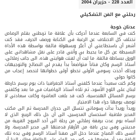
العدد 228 - حزيران 2004
رحلتي مع الفن التشكيلي
عدنان خوجة
كنت في السابعة عندما أدركت بأن علاقة ما تربطني بقلم الرصاص
تختلف كل الاختلاف عن الرغبة في الكتابة ورصف الحرف، فقد كنت
أشعر أن باستطاعتي أن أعبّر وبسهولة فائقة بواسطة هذه الأداة
البسيطة عن كل ما يحيط بي وأنني قادر على نقل مشاهداتي على
الورق ببساطة فائقة. ما لبث أن لفتت هوايتي هذه، الى جانب زملائي،
أستاذ الرسم وكان فناناً متواضعاً بدأ يقدم لي النصائح والتوجيهات
وبذلك أخذت رسومي الأولى تخطو أولى خطواتها لتحصد إعجاب من
كانوا حولي.
وكم كنت سعيداً عندما كلفني أستاذ الجغرافيا ذات يوم برسم خارطة
لبنان على اللوح الأسود، ثم تلاه أستاذ الرياضيات في ما بعد وكلفني
برسم المسائل الهندسية، كنت قد بلغت العاشرة وكانت سعادتي لا
توصف يومها جراء هذا الامتياز.
رويداً رويداً بدأت رسوماتي تتسلل الى جدران المدرسة ثم الى مكتب
المدير ملاقية استحسان المدرسين، الى أن حل ذلك الربيع الذي لا
أنساه يوم عدت برفقة زملائي من رحلة الى أحد المروج القريبة من
مدينتي وفي يدي باقة من الأزهار قدمتها الى مدير المدرسة. ولا
أنسى ذلك الصباح عندما دخل الى صفنا أستاذ الرسم وفي يده تلك
الباقة بعد أن وضعها في كوب من الماء على الطاولة وطلب إلينا أن