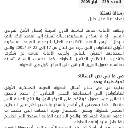
العدد 239 - أيار 2005
رسالة تهنئة
إعداد: نينا عقل خليل
وجهت الأمانة العامة لجامعة الدول العربية (قطاع الأمن القومي
العربي - إدارة الشؤون العسكرية) رسالة تهنئة إلى العميد الركن نايف
سرحال، رئيس اللجنة التنظيمية العليا للبطولة العربية العسكرية
الأولى للتايكواندو التي جرت في لبنان من 17 إلى 23 /3 /2005 والتي
استضافها الجيش اللبناني. وأعربت الأمانة العامة عن شكرها
وتقديرها للتنظيم المتميز للبطولة، كما تضمنت الرسالة تهنئة
بمناسبة حصول الفريق اللبناني على المركز الأول في البطولة.
في ما يلي نص الرسالة:
تحية طيبة وبعد
يطيب لي في ختام أعمال البطولة العربية العسكرية الأولى
للتايكواندو التي استضافها الجيش اللبناني، أن أتقدم بأصدق
التهاني على حصول فريقكم على المركز الأول والنتائج الطيبة التي
حققها، كما يسعدني أن أتقدم بالشكر والتقدير لكم على التنظيم
المتميز للبطولة، وحسن الاستقبال وكرم الضيافة الذي حظيت به
الوفود العربية المشاركة، والروح الرياضية العالية السمحة التي تحليتم
بها خلال فترة إقامة البطولة.
كما يسرني أن أشكركم على الفرصة الثمينة التي أتحتموها لرؤساء