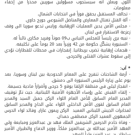
اللون. ويعلن أنه سيستجوب مسؤولين سوريين محذراً من إخفاء
معلومات.
- تحالف المستقبل يحقق فوزاً في انتخابات الشمال.
- آلة القتل تغتال المعارض والمناضل الشيوعي جورج حاوي.
- مجلس الأمن يدين العمليات الإرهابية. ورايس تدعو سوريا الى وقف
زعزعة الاستقرار في لبنان.
- نبيه بري رئيساً للمجلس النيابي ب09 صوتاً وفريد مكاري نائباً له.
- السنيورة يشكّل حكومة من 42 وزيراً بعد 20 يوماً على تكليفه.
- هجمات إرهابية تضرب بريطانيا. إنفجارات في محطات للقطارات تؤدي
إلى سقوط عشرات القتلى والجرحى.
* آب:
- أزمة الشاحنات تنفرج على المعابر الحدودية بين لبنان وسوريا، بعد
يوم على زيارة الرئيس السنيورة الى دمشق.
- انفجار ليلي في منطقة الزلقا يوقع 5 جرحى وأضراراً مادية جسيمة.
- إلقاء القبض على رؤساء الأجهزة الأمنية اللبنانية، حيث تمّ توقيف
المدير العام السابق للأمن العام اللواء الركن جميل السيد والمدير
العام السابق لقوى الأمن الداخلي اللواء علي الحاج والمدير السابق
لمخابرات الجيش اللبناني العميد الركن ريمون عازار، وقائد لواء الحرس
الجمهوري العميد الركن مصطفى حمدان.
- وفاة خادم الحرمين الشريفين الملك فهد بن عبدالعزيز ومبايعة ولي
العهد الأمير عبدالله بن عبدالعزيز ملكاً، ووزير الدفاع والطيران الأمير
سلطان بن عبد العزيز ولياً للعهد.