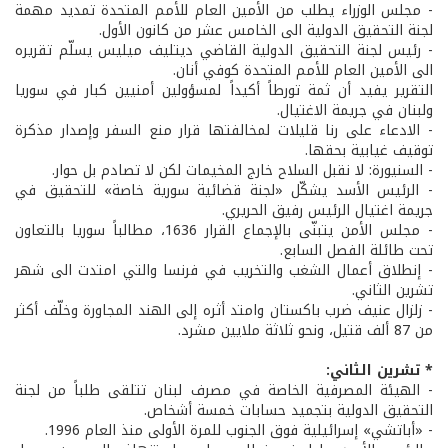
- مجلس الوزراء يطلب من الأمين العام للأمم المتحدة تمديد مهمة
لجنة التحقيق الدولية الى الخامس عشر من كانون الأول.
- رئيس لجنة التحقيق الدولية القاضي ديتليف ميليس يسلّم تقريره
الى الأمين العام للأمم المتحدة كوفي أنان.
التقرير يفيد أن ثمة تورطاً أكيداً لمسؤولين أمنيين كبار في سوريا
ولبنان في جريمة الاغتيال.
- الادعاء على رنا قليلات لمخالفتها قرار منع السفر وإصدار مذكرة
توقيف غيابية بحقها.
- السنيورة: لا نقبل السلاح خارج المخيمات لكن لا تصادم بل حوار.
- الرئيس الأسد يشكّل «لجنة قضائية سورية خاصة» للتحقيق في
جريمة اغتيال الرئيس رفيق الحريري.
- مجلس الأمن يتبنّى بالإجماع القرار 1636، مطالباً سوريا بالتعاون
تحت طائلة الفصل السابع.
- إنطلاق أعمال الشغب والتخريب في فرنسا والتي امتدت الى شهر
تشرين الثاني.
- زلزال عنيف ضرب باكستان وامتد أثره إلى الهند المجاورة وخلّف أكثر
من 87 ألف قتيل، ونحو ثلاثة ملايين مشرد.
* تشرين الثاني:
- الهيئة المصرفية الخاصة في مصرف لبنان تتلقى طلباً من لجنة
التحقيق الدولية بتجميد حسابات خمسة أشخاص.
- «أباتشي» إسرائيلية فوق الجنوب للمرة الأولى منذ العام 1996.