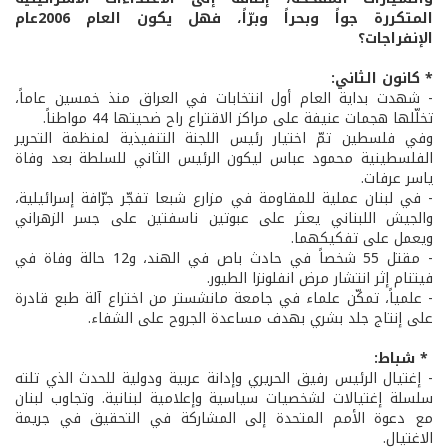
المتكررة جواً وبحراً وبرّاً، فهل يكون العام 2006عام
الإنفراجات؟
* كانون الثاني:
- شهدت بداية العام أول انتخابات في العراق منذ خمسين عاماً،
تخلّلها هجمات عنيفة على مراكز الاقتراع راح ضحيتها 44 مواطناً.
وفي فلسطين تمّ اختيار رئيس اللجنة التنفيذية لمنظمة التحرير
الفلسطينية محمود عباس ليكون الرئيس الثاني للسلطة بعد وفاة
ياسر عرفات.
- في لبنان عملية للمقاومة في مزارع شبعا تفجّر جرّافة إسرائيلية،
والجيش اللبناني يعثر على عبوتين ناسفتين على جسر الزهراني
ويعمل على تفكيكهما.
- مقتل 55 شخصاً في حادث باص في الهند، و12 حالة وفاة في
فيتنام إثر انتشار مرض انفلونزا الطيور.
- علمياً، تمكّن علماء في جامعة مانشستر من اختراع آلة طبع قادرة
على إنتاج جلد بشري بهدف مساعدة الجروح على الشفاء.
* شباط:
- إغتيال الرئيس رفيق الحريري وإدانة عربية ودولية للحدث الذي تلته
سلسلة إغتيالات لشخصيات سياسية وإعلامية لبنانية. وتجاوب لبنان
مع دعوة الأمم المتحدة إلى المشاركة في التحقيق في جريمة
الاغتيال.