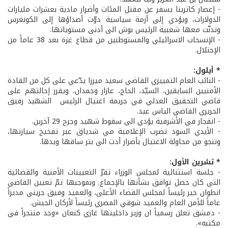
- إعصار كاترينا يسفر عن مقتل المئات وأضرار مادية بعشرات مليارات
الدولارات، ويؤدي إلى أزمة سياسية دوّت أصداؤها إلى الكونغرس
وتدنّت معها شعبية الرئيس بوش الى أدنى مستوياتها.
- الإنسحاب الاسرائيلي والمستوطنين من قطاع غزة بعد 38 عاماً من
الإحتلال.
* أيلول:
- النائب العام التمييزي القاضي سعيد ميرزا يدّعي على كل من القادة
الأمنيين السابقين، السيّد، الحاج، عازار وحمدان، ويقرر إحالتهم على
قاضي التحقيق العدلي في جريمة اغتيال الرئيس الشهيد رفيق
الحريري القاضي الياس عيد.
- انفجار في الأشرفية يؤدي الى سقوط شهيد وجرح 29 آخرين.
- الأيدي السود تضرب الإعلامية مي شدياق عبر تفخيخ سيارتها،
وتنجو من محاولة الاغتيال بأضرار أدت الى بتر ساقها ويدها.
* تشرين الأول:
- جلسة استثنائية لمجلس الوزراء تقرّ التعيينات الأمنية والقضائية
التي كان حصل توافق بشأنها بالإجماع. وبموجبها تمّ تعيين القاضي
انطوان خير رئيساً لمجلس القضاء الأعلى، والعميد وفيق جزيني مديراً
عاماً للأمن العام والعميد شوقي المصري رئيساً لأركان الجيش.
- دمشق تعلن رسمياً ان وزير داخليتها غازي كنعان «وجد منتحراً في
مكتبه».