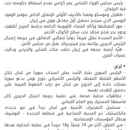
- رئيس مجلس الوزراء اللبناني عمر كرامي يقدم استقالة حكومته تحت
قبة البرلمان.
- طهران وموسكو وقعتا بالأحرف الأولى الإتفاق الخاص بتوفير الوقود
الروسي الذي سيتيح تشغيل أول مفاعل نووي في إيران.
- صور التقطتها وكالة الفضاء الأوروبية الخاصة بدراسة المريخ أظهرت
وجود بحر ضخم مجمّد تحت سطح الكوكب الأحمر.
- الأمم المتحدة تعيّن فريقاً دولياً لتقصّي الحقائق في جريمة إغتيال
الرئيس الحريري برئاسة بيتر فيتزجيرالد بقرار من مجلس الأمن.
- هزّة أرضية عنيفة في إيران خلفت مئات القتلى والجرحى ودمّرت
عشرات القرى.
* آذار:
- الرئيس السوري بشار الأسد يعلن انسحاب سوريا من لبنان خلال
الأشهر القليلة المقبلة، والرئيس الأميركي جورج بوش يدعو سوريا
بعبارات حادة إلى الخروج من لبنان مع تزايد الضغوط العربية على
دمشق للهدف نفسه.
- تظاهرات محلية ضخمة على خلفية جريمة اغتيال الحريري كان
قاسمها المشترك رفع العلم اللبناني.
- مسلسل التفجيرات الأمنية في لبنان يبدأ في نيو جديدة،
فالكلسليك، ثم المدينة الصناعية في منطقة الجديدة - البوشرية،
ويطال المؤسسات الإقتصادية.
- في العراق أكثر من 74 قتيلاً و18 جريحاً في عملية انتحارية نفذها