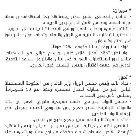
* حزيران:
- الكاتب والصحافي سمير قصير يستشهد بعد استهدافه بواسطة
عبوة ناسفة، ومجلس الأمن الدولي يدين الجريمة.
- ائتلاف «أمل» و«حزب الله» يفوز في الانتخابات النيابية في الجنوب.
- انطلاق الانتخابات النيابية في الجبل والبقاع، وتحالف عون - المر يفوز
في المتن وكسروان.
- فؤاد السنيورة رئيساً للحكومة ب126 صوتاً.
- واشنطن تجمّد أموال غازي كنعان ورستم غزالي في استهداف
مباشر لدور الاستخبارات السورية في لبنان. والانتربول يساعد التحقيق
الدولي في جريمة اغتيال الرئيس الشهيد رفيق الحريري.
* تموز:
- نجاة نائب رئيس مجلس الوزراء وزير الدفاع في الحكومة المستقيلة
الياس المر من محاولة اغتيال بمتفجرة زنتها نحو 50 كيلوغراماً،
ومجلس الأمن يدين الاعتداء.
- مجلس النواب يقر في جلسة تشريعية قانوني العفو عن قائد
«القوات اللبنانية» سمير جعجع وعن موقوفي الضنية ومجدل عنجر
بإجماع النواب الحاضرين.
- قائد «القوات اللبنانية» سمير جعجع يخرج من السجن.
- القاضي الالماني ديتليف ميليس يعلن أن اغتيال الرئيس الشهيد
تمّ فوق الأرض بواسطة شاحنة مفخخة من نوع «متسوبيشي» بيضاء