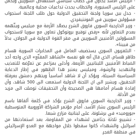
- الرئيس الأسد يحاول في خطاب سياسي استنهاض السوريين ويحمل
على الرئيس السنيورة، والخطاب يحدث تداعيات محلية وعالمية.
- جدل بين سوريا ولجنة التحقيق الدولية حول طلب اللجنة استجواب
مسؤولين سوريين في المونتيفردي.
- وزير الخارجية السوري فاروق الشرع يصعّد الأزمة مع ميليس ويتّهمه
بعدم التعاون لأنه «رفض توقيع بروتوكول تعاون مع سوريا لاستجواب
المسؤولين الأمنيين السوريين في مقر القوة الدولية في الجولان، بدلاً
من فيينا».
- التلفزيون السوري يستضيف العامل في المخابرات السورية هسام
طاهر هسام، الذي قال أنه هو نفسه «الشاهد المقنّع» الذي واجه أحد
الضباط الأمنيين اللبنانيين الأربعة، وأدلى بمزاعم عن تعرّضه للتعذيب
والتهديد والرشوة، وميليس يعتبر هذا الظهور في إطار الدعاية
السياسية السيئة، ويؤكد أن لا شاهد أساسياً ويتهم دمشق بعرقلة
التحقيق، ويشير الى ان اللجنة الدولية استمعت الى 500 شاهد، وأن
إفادة هسام أمامها هي الصحيحة وأن التحقيقات توصلت الى مزيد
من الأدلة.
- وزير الخارجية السوري فاروق الشرع يؤكد في كلمة ألقاها باسم
الرئيس السوري بشار الأسد، أمام مؤتمر الشراكة الأوروبية المتوسطية
«يوروميد» في برشلونة، على لبنانية مزارع شبعا.
- تشييع ثلاثة جثامين لشهداء من المقاومة، بعد استعادتها من
اسرائيل. والشهداء كانوا سقطوا خلال مواجهة مع العدو الإسرائيلي
في منطقة الغجر.