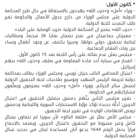
* كانون الأول:
- وزراء «أمل» و«حزب الله» يهددون بالاستقالة في حال طرح المحكمة
الدولية على مجلس الوزراء من خارج جدول الأعمال. والحكومة تقرر
طلب التمديد للجنة الدولية.
- «حزب الله» يعتبر ان المحكمة الدولية «تزيد الوصاية على البلد».
- مقبرتان جماعيتان في عنجر تضمان بقايا 26 شخصاً. ومطالبات
لبنانية بتحقيق دولي حولها. وميرزا يكشف عن وجود أطفال ونساء
بين رفات المقابر الجماعية.
- ميليس يعلن عدم بقائه على رأس اللجنة بعد 15 كانون الأول.
- انفجار في سيارة أحد قادة المقاومة في بعلبك، و«حزب الله» يتهم
إسرائيل.
- اغتيال الصحافي النائب جبران تويني، ومجلس الوزراء يطالب بمحاكمة
دولية لجريمة الرئيس الشهيد وتوسيع صلاحيات لجنة التحقيق الدولية
لتشمل سائر الجرائم، ووزراء «أمل» و«حزب الله» يعترضون ويعلّقون
مشاركتهم في الحكومة.
- تقرير ميليس الثاني يتّهم دمشق بتضليل التحقيق في اغتيال
الحريري: أدلّة جديدة تؤكد تورّط الاستخبارات السورية واللبنانية ودمشق
ترفض الاتهامات الواردة في تقرير لجنة التحقيق.
- مجلس الأمن يعبّر عن «قلقه البالغ» لأن سوريا لم تتعاون بشكل
كامل وغير مشروط مع التحقيق باغتيال الحريري، ويعتمد بالاجماع
قراراً يحمل الرقم 1644 يدعو أنان لمساعدة لبنان في تحديد شكل
المحكمة الدولية.