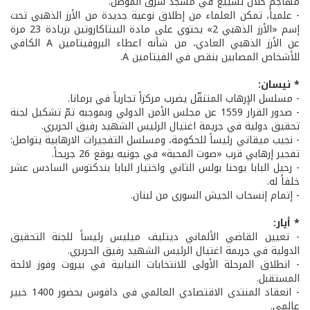
مهاجم خلال تشييع في مسجد شرق الموصل.
- علمياً، تمكن العلماء من إطلاق نوعية جديدة من الأرز الذهبي تحت
إسم «الأرز الذهبي 2» يحتوي على مادة البيتاكاروتين بزيادة 23 مرة
عن الأرز الذهبي العادي، من شأنه اعطاء البروفيتامين A الكافي
للأشخاص المصابين بنقص في الفيتامين A.
* نيسان:
- مسلسل الإرهاب المتنقّل يضرب مركزاً تجارياً في برمانا.
- صدور القرار 1559 عن مجلس الأمن الدولي وبموجبه تمّ تشكيل لجنة
تحقيق دولية في جريمة اغتيال الرئيس الشهيد رفيق الحريري.
- نجيب ميقاتي رئيساً للحكومة، ومسلسل التفجيرات الارهابية يتواصل:
تفجير إرهابي قرب «صوت المحبة» في جونيه يوقع 26 جريحاً.
- رحيل البابا يوحنا بولس الثاني واختيار البابا بندكتوس السادس عشر
خلفاً له.
- إتمام إنسحاب الجيش السوري من لبنان.
* أيار:
- تعيين القاضي الألماني ديتليف ميليس رئيساً للجنة التحقيق
الدولية في جريمة اغتيال الرئيس الشهيد رفيق الحريري.
- انطلاق المرحلة الأولى للانتخابات النيابية في بيروت وفوز لائحة
المستقبل.
- انعقاد المنتدى الاقتصادي العالمي في دافوس بحضور 1400 خبير
عالمي.