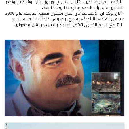
- القمة الخليجية تدين اغتيال الحريري ورموز لبنان وقياداته وتحض
اللبنانيين على رأب الصدع بما يحفظ وحدة البلاد.
- أنان يؤكد ان الاغتيالات في لبنان ستكون قضية أساسية عام 2006.
ويسمي القاضي البلجيكي سيرج براميرتس خلفاً لديتليف ميليس.
- القاضي ناظم الخوري يتعرّض لاعتداء بالضرب من قبل مجهولين.