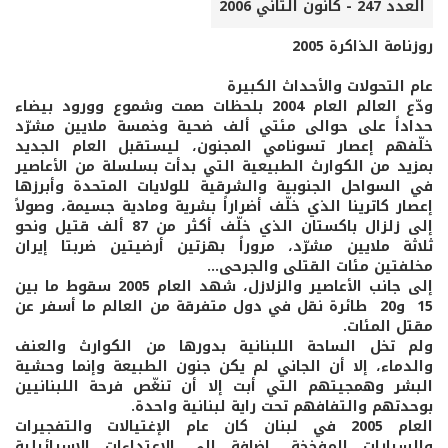
العدد 247 - كانون الثاني 2006
روزنامة الذاكرة 2005
عام التحولات والأحداث الكبيرة
ودّع العالم العام 2004 بلحظات صمت وشموع وورود بيضاء
حداداً على حوالى مئتي ألف ضحية وخمسة ملايين مشرّد
خلّفهم إعصار تسونامي المجنون، ليستقبل العام الجديد
بمزيد من الكوارث الطبيعية التي بدأت بسلسلة من الأعاصير
في السواحل الجنوبية والشرقية للولايات المتحدة وأبرزها
إعصار كاترينا الذي خلّف أضراراً بشرية ومادية جسيمة، وصولاً
إلى زلزال باكستان الذي خلّف أكثر من 87 ألف قتيل ونحو
ثلاثة ملايين مشرّد، مروراً بهزتين أرضيتين ضربتا إيران
مخلفتين مئات القتلى والجرحى...
إلى جانب الأعاصير والزلازل، شهد العام 2005 سقوط ما بين
15 و20 طائرة نقل في دول متفرقة من العالم ما أسفر عن
مقتل المئات.
ولم تخل الساحة اللبنانية بدورها من الكوارث والعنف
والدماء، إلا أن الجاني لم يكن جنون الطبيعة وإنما وحشية
البشر وهمجيتهم التي أبت إلا أن تنغّص فرحة اللبنانيين
بوحدتهم والتفافهم تحت راية لبنانية واحدة.
العام 2005 في لبنان كان عام الإغتيالات والتفجيرات
والسيارات المفخخة، إضافة إلى الاعتداءات الاسرائيلية