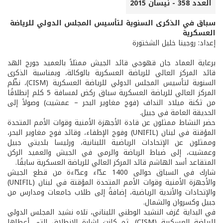
العدد 358 - نيسان 2015
سباق في الذكرى السنوية لتأسيس المجلس الدولي للرياضة
العسكرية
إعداد: روجينا خليل الشختورة
برعاية العماد جان قهوجي قائد الجيش ممثلاً بالعميد جورج الهد
قائد المركز العالي للرياضة العسكرية بالوكالة، وبمناسبة الذكرى
السنوية لتأسيس المجلس الدولي للرياضة العسكرية (CISM)، نظّم
المركز العالي للرياضة العسكرية سباق ركض لمسافة 5 كلم إنطلاقًا
من ثكنة ميلاد النداف (فوج مغاوير البحر – عمشيت) وصولاً إلى
الحديقة العامة في جبيل.
حضر النشاط ممثلون عن قادة الأجهزة الأمنية وقوات الأمم المتحدة
المؤقتة في لبنان (UNIFIL) وفوج الإطفاء، وقائد فوج مغاوير البحر،
وممثلون عن الإتحادات الرياضية اللبنانية، ورئيسا بلديتي جبيل
وعمشيت، إلى ضباط الرياضة والرمي في الجيش والعميد الركن
المتقاعد أسد الهاشم قائد المركز العالي للرياضة العسكرية سابقًا.
شارك في السباق حوالى 1400 عدّاء وعدّاءة من قطع الجيش
والأجهزة الأمنية وقوات الأمم المتحدة المؤقتة في لبنان (UNIFIL)
والإتحادات والأندية الرياضية، إضافةً إلى طلاب جامعات ومدارس من
جبيل وكسروان والشمال.
في البداية عُزف النشيد الوطني اللبناني، تلاه نشيد المجلس الدولي
للرياضة العسكرية (CISM)، ثم كانت إشارة الانطلاق التي أعطاها