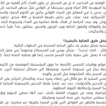
لوقاية من التجاعيد، لا بل من المحتمل ان يكون الغذاء أكثر أهمية من الكر
شملت الدراسة السويدية 200 امرأة وتبين بنتيجتها ان اللواتي تقلّ عندهن 
 عدس...)؛ في المقابل فإن النساء اللواتي يكثرن من اللحوم الحمراء والسك
يونان. وقد بينت الدراسة ان هناك علاقة مباشرة بين الغذاء وشيخوخة الجل
ر والفواكه والبقول الجافة وزيت الزيتون والبندق، يملكون جلداً طرياً ناعماً 
ر والسكريات.
ضل طرق العناية بالبشرة؟
لبشرة بشكل سليم، قد تكون البداية الصحيحة في الخطوات التالية:
ئل - الماء تحديداً - بشكل يومي قدر المستطاع وخصوصاً في فصل الصي
لماء لا يعمل على تنقية خلايا الجسم فحسب إنما هو يعطيه الصحة ايضاً، (
شعة يبكر في شيخوخة البشرة، ويعرضها الى مشاكل تجميلية أخرى، مثل
 الجسم بتلك المكشوفة مثل اليدين والوجه.
حي السليم له دور فعّال في إعطاء بشرة جيدة، وبالإمكان التركيز على المح
ن التدخين والكحوليات، حيث ثبت علمياً علاقة التدخين بالشيخوخة المبكرة ل
 البشرة وإعطائها الليونة المطلوبة.
الرياضية، وتعد من ضروريات العناية بالجلد، حيث أنها تعطي الحيوية وتؤ
ا ينعكس مباشرة على صحة البشرة ونضارتها.
نفسية والقلق من العوامل التي تؤذي البشرة بطريقة غير مباشرة، عن طري