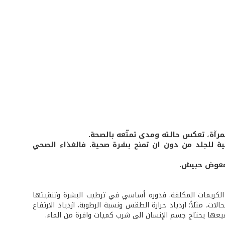
مرآة، تعكس حالته ومدى تمتّعه بالصحة.
ية للجلد من دون ان تمنح بشرة صحية. فالغذاء الصحي
 معوض حبيش.
 الكريمات المكلفة. فدوره أساسي في ترطيب البشرة وتنقيتها
قد تزداد في بعض الحالات، مثلاً: ازدياد حرارة الطقس ونسبة الرطوبة، ازدياد الارتفاع
يعها يحتاج جسم الإنسان الى شرب كميات وافرة من الماء.