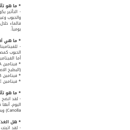
* ما هو تأث
- التأثير يك
والحبوب وغيره
فالماء خلال
يومياً.
* ما هي أه
- للفيتامين
الحبوب كمصد
أما الفيتامين
(البطيخ الاصفر
* فيتامين B: مهم لإشراقة الجلد وله قدرة على إحياء الخلايا. ونجده في: خميرة البيرة، والبيض، والجيلاتين.
* فيتامين E: يتميز بخصائصه المرطبة ومن شأنه حماية الجلد من الشمس، ونجده في الزيوت (زيت دوار الشمس، الذرة أو الصويا).
* ما هو تأ
Canolla) وبعض الأعشاب البرية (هندباء، سلق، زعتر...).
* هل الغذا
- لقد اثبتت