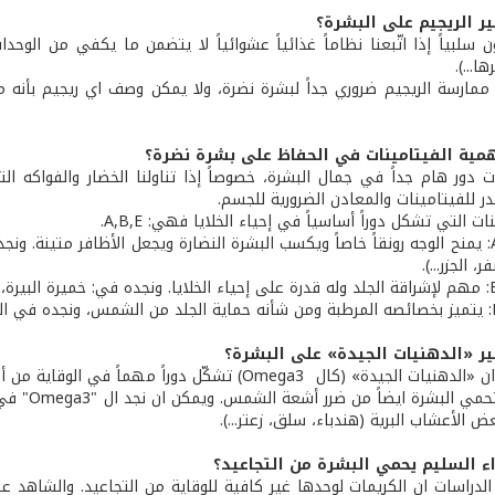
ير الريجيم على البشرة؟
ون سلبياً إذا اتّبعنا نظاماً غذائياً عشوائياً لا يتضمن ما يكفي من الوحدات
ا...).
 ممارسة الريجيم ضروري جداً لبشرة نضرة، ولا يمكن وصف اي ريجيم بأنه من
مية الفيتامينات في الحفاظ على بشرة نضرة؟
ات دور هام جداً في جمال البشرة، خصوصاً إذا تناولنا الخضار والفواكه
ر للفيتامينات والمعادن الضرورية للجسم.
ات التي تشكل دوراً أساسياً في إحياء الخلايا فهي: A,B,E.
* فيتامين A: يمنح الوجه رونقاً خاصاً ويكسب البشرة النضارة ويجعل الأظافر متينة
، الجزر...).
ثير «الدهنيات الجيدة» على البشرة؟
- لقد اتضح ان «الدهنيات الجيدة» (كال Omega3) تشكّل
اليوم، أن
ء السليم يحمي البشرة من التجاعيد؟
 الدراسات ان الكريمات لوحدها غير كافية للوقاية من التجاعيد. والشاهد 