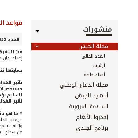
قواعد ال
منشورات
العدد 252 - حزيران 2006
مجلة الجيش
سرّ البشرة
العدد الحالي
إعداد: جان د
أرشيف
حمايتها تتط
أعداد خاصة
تأثير الغذ
مجلة الدفاع الوطني
مستحضرات ا
أناشيد الجيش
السليم يؤم
تأثير الغذ
السلامة المرورية
* ما هو تأث
إحذروا الألغام
- يعتبر الم
برنامج الجندي
عن سطح البح