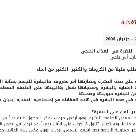
تغذية
 النضرة في الغذاء الصحي
ارك أبي ياغي
لب قليلاً من الكريمات والكثير الكثير من الماء
اء على صحة البشرة ونضارتها أمر معروف. فالبشرة للجسم بمثابة ال
لعناية بالبشرة ومنتجاتها تعمل بغالبيتها على الطبقة السطح
ن للبشرة حيويتها وصحتها.
اء في صحة البشرة في هذه المقابلة مع إختصاصية التغذية إيليان
ير الماء على البشرة؟
اء المغذي الصامت للبشرة، وهو أرخص مرطب يمكن الحصول عليه بدلاً من
وإزالة السموم منها. ويستحسن تناول 8 أكواب على الأقل يومياً، 
ر، ممارسة الرياضة تحت اشعة الشمس، ازدياد الوزن، ففي هذه الحالات جم