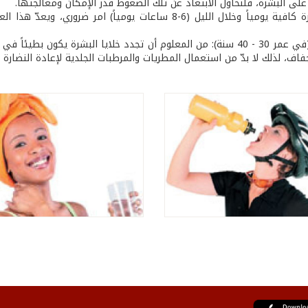
على البشرة، فلنحاول الابتعاد عن تلك الضغوط قدر الإمكان ومعالجتها.
* النوم لفترة كافية يومياً وخلال الليل (6-8 ساعات يوميا
* للسيدات (في عمر 30 - 40 سنة): من المعلوم أن تجدد خلايا البشرة 
فاف، لذلك لا بدّ من استعمال المطريات والمرطبات الجلدية لإعادة النضارة و