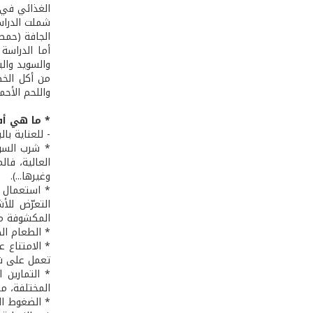
الغذائي في ا
الجافة (حمص،
والسويد وال
من أكل الخضا
واللحم الأحم
* ما هي أف
- للعناية با
* شرب السوا
العالية، فا
وغيرها...).
التعرّض للأ
المكشوفة من
* الطعام الص
* الامتناع ع
تعمل على شدّ
* التمارين 
المختلفة، م
* الضغوط ال