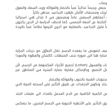
يمات.
التجاعيد كن يتبعن ريجيماً غذائياً غنياً بالخضار والفواكه وزيت السمك والبقول
ريات ومشتقات الألبان ظهرت التجاعيد عندهن باكراً.
أما الدراسة الأسترالية، فقد عملت على تحليل طبيعة التغذية ل 400 شخص تجاوزت أعمارهم السبعين عاماً ويعيشون في 3 بلدان هي: استراليا
د الناتجة عن أشعة الشمس، كما لاحظت الدراسة ان الذين يكثرون
قليل التجاعيد، بالمقارنة مع آخرين التزموا نظاماً غنياً بالزبدة
ف لتعويض ما يفقده الجسم خلال التعرّق مع درجات الحرارة
اشارة هنا الى ضرورة تجنب المنبهات، كالشاي والقهوة والصودا
* استعمال موانع وواقيات الشمس (الأشعة ما فوق البنفسجية) الموضعية من الكريمات والغسول (Lotion) لجميع الأجزاء المكشوفة من الجسم، لأن
 التصبغ، وبالإمكان مقارنة نضارة البشرة في المناطق غير
تويات الغنية بالحبوب والفواكه والخضار.
لجلد وتكوين التجعدات عن طريق التأثير على أنسجته المرنة التي
من الكمية الكافية من الدم المحمل بالغذاء الى طبقات الجلد
ق التأثير على الأجهزة الحيوية في الجسم البشري، ما ينعكس