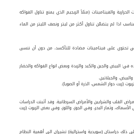
 الحرارية والفيتامينات (مثلاً الريجيم الذي يمنع تناول الفواكه
اسب اذا لم يتضمّن تناول أكثر من ليتر ونصف الليتر من الماء
 التي تحتوي على فيتامينات مضادة للتأكسد، من دون أن ننسى
. ونجده في: البيض والجبن والكبد والزبدة وبعض انواع الفواكه والخضار
 دوراً مهماً في الوقاية من أمراض القلب والشرايين والأمراض السرطانية. وقد أثبتت الدراسات
ها تحمي البشرة ايضاً من ضرر أشعة الشمس. ويمكن ان نجد ال "Omega3" في الأسماك، وثمار البحر، وفي الجوز، واللوز، وفي بعض الزيوت (زيت
على ذلك دراستان (سويدية واسترالية) تشيران الى أهمية النظام