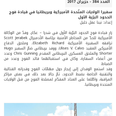
العدد 384 - حزيران 2017
سفيرا الولايات المتّحدة الأميركية وبريطانيا في قيادة فوج
الحدود البرّية الأول
إعداد: نينا عقل خليل
زار قيادة فوج الحدود البرّية الأول في شدرا – عكار، وفدٌ من الوكالة
الأميركية للحدّ من المخاطر الأمنية برئاسة الأدميرال Scott Jerabek
ترافقه السفيرة الأميركية Elizabeth Richard، وملحق الدفاع
الأميركي العقيد Ulises V. Calvo، ووفد بريطاني ضمّ السفير Hugo
Shorter والملحق العسكري البريطاني المقدم Chris Gunning وعدد
من أعضاء السفارة، وكان في استقبالهما قائد الفوج وعدد من
الضباط.
وقد استمع الوفدان إلى إيجاز حول مهمّات الفوج وقدراته القتالية
والتقنية الخاصة بضبط الحدود، ثمّ جالا بعد ذلك في بعض مراكز
المراقبة، واطّلعا على العتاد المقدّم لمصلحة الفوج من قبل الولايات
المتحدة وبريطانيا.