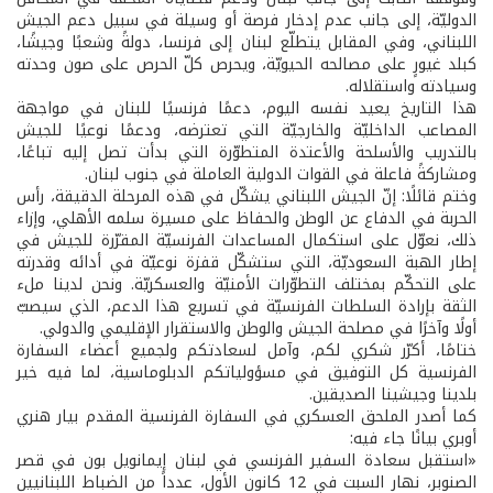
الدوليّة، إلى جانب عدم إدخار فرصة أو وسيلة في سبيل دعم الجيش
اللبناني، وفي المقابل يتطلّع لبنان إلى فرنسا، دولةً وشعبًا وجيشًا،
كبلد غيورٍ على مصالحه الحيويّة، ويحرص كلّ الحرص على صون وحدته
وسيادته واستقلاله.
هذا التاريخ يعيد نفسه اليوم، دعمًا فرنسيًا للبنان في مواجهة
المصاعب الداخليّة والخارجيّة التي تعترضه، ودعمًا نوعيًا للجيش
بالتدريب والأسلحة والأعتدة المتطوّرة التي بدأت تصل إليه تباعًا،
ومشاركةً فاعلة في القوات الدولية العاملة في جنوب لبنان.
وختم قائلًا: إنّ الجيش اللبناني يشكّل في هذه المرحلة الدقيقة، رأس
الحربة في الدفاع عن الوطن والحفاظ على مسيرة سلمه الأهلي، وإزاء
ذلك، نعوّل على استكمال المساعدات الفرنسيّة المقرّرة للجيش في
إطار الهبة السعوديّة، التي ستشكّل قفزة نوعيّة في أدائه وقدرته
على التحكّم بمختلف التطوّرات الأمنيّة والعسكريّة. ونحن لدينا ملء
الثقة بإرادة السلطات الفرنسيّة في تسريع هذا الدعم، الذي سيصبّ
أولًا وآخرًا في مصلحة الجيش والوطن والاستقرار الإقليمي والدولي.
ختامًا، أكرّر شكري لكم، وآمل لسعادتكم ولجميع أعضاء السفارة
الفرنسية كل التوفيق في مسؤولياتكم الدبلوماسية، لما فيه خير
بلدينا وجيشينا الصديقين.
كما أصدر الملحق العسكري في السفارة الفرنسية المقدم بيار هنري
أوبري بيانًا جاء فيه:
«استقبل سعادة السفير الفرنسي في لبنان إيمانويل بون في قصر
الصنوبر، نهار السبت في 12 كانون الأول، عدداً من الضباط اللبنانيين