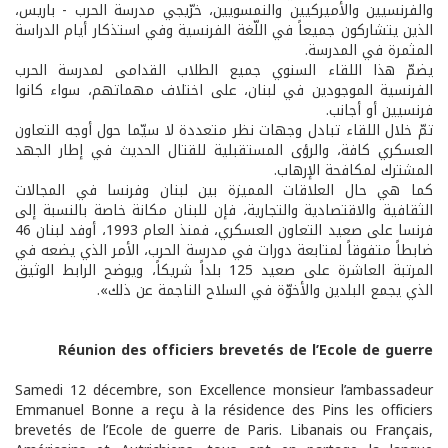
والفرنسيين والأميركيين والنمسويين، خرّيجي مدرسة الحرب - باريس،
الذين يتشاركون جميعاً في اللّغة الفرنسية وفي استذكار أيام الدراسة
المثمرة في المدرسة.
يضمّ هذا اللقاء السنوي جميع الطلاب القدامى لمدرسة الحرب
الفرنسية الموجودين في لبنان، على اختلاف مهماتهم، سواء كانوا
فرنسيين أو أجانب.
تمّ خلال اللقاء تبادل وجهات نظر متعددة لا سيّما حول أوجه التعاون
العسكري كافة، والرؤى المستقبلية للقتال الحديث في إطار الجهد
المشترك لمكافحة الإرهاب.
كما هي حال العلاقات المميزة بين لبنان وفرنسا في المجالات
الثقافية والاقتصادية والتجارية، فإن للبنان مكانة خاصة بالنسبة إلى
فرنسا على صعيد التعاون العسكري، فمنذ العام 1993، أوفد لبنان 46
ضابطاً متفوقاً لمتابعة دورات في مدرسة الحرب، الأمر الذي يضعه في
المرتبة العاشرة على صعيد 125 بلداً شريكاً، ويوضح الرابط الوثيق
الذي يجمع البلدين والأخوّة في السلاح الناجمة عن ذلك».
Réunion des officiers brevetés de l’Ecole de guerre
Samedi 12 décembre, son Excellence monsieur l’ambassadeur
Emmanuel Bonne a reçu à la résidence des Pins les officiers
brevetés de l’Ecole de guerre de Paris. Libanais ou Français,