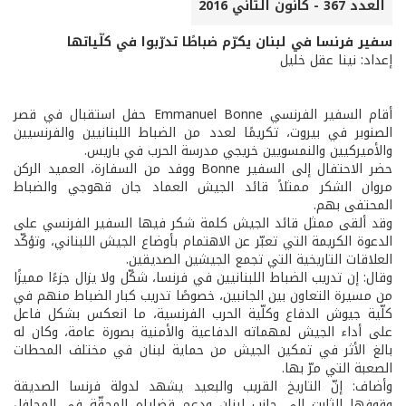
العدد 367 - كانون الثاني 2016
سفير فرنسا في لبنان يكرّم ضباطًا تدرّبوا في كلّياتها
إعداد: نينا عقل خليل
أقام السفير الفرنسي Emmanuel Bonne حفل استقبال في قصر
الصنوبر في بيروت، تكريمًا لعدد من الضباط اللبنانيين والفرنسيين
والأميركيين والنمسويين خريجي مدرسة الحرب في باريس.
حضر الاحتفال إلى السفير Bonne ووفد من السفارة، العميد الركن
مروان الشكر ممثلاً قائد الجيش العماد جان قهوجي والضباط
المحتفى بهم.
وقد ألقى ممثل قائد الجيش كلمة شكر فيها السفير الفرنسي على
الدعوة الكريمة التي تعبّر عن الاهتمام بأوضاع الجيش اللبناني، وتؤكّد
العلاقات التاريخية التي تجمع الجيشين الصديقين.
وقال: إن تدريب الضباط اللبنانيين في فرنسا، شكّل ولا يزال جزءًا مميزًا
من مسيرة التعاون بين الجانبين، خصوصًا تدريب كبار الضباط منهم في
كلّية جيوش الدفاع وكلّية الحرب الفرنسية، ما انعكس بشكل فاعل
على أداء الجيش لمهماته الدفاعية والأمنية بصورة عامة، وكان له
بالغ الأثر في تمكين الجيش من حماية لبنان في مختلف المحطات
الصعبة التي مرّ بها.
وأضاف: إنّ التاريخ القريب والبعيد يشهد لدولة فرنسا الصديقة
وقوفها الثابت إلى جانب لبنان ودعم قضاياه المحقّة في المحافل