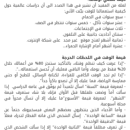
لعله من المفيد أن نشير في هذا الصدد الى أن دراسات عالمية حول
كيفية استعمالنا للوقت بيّنت الآتي:
- سبع سنوات في الحمام.
- عشر سنوات نأكل. - خمس سنوات ننتظر في الصف.
- ثلاث سنوات في الإجتماعات.
- سنتان أحاديث جانبية على التلفون.
- ثمانية أشهر لفتح موقع ­ غير مجد ­ على شبكة الإنترنت.
- عشرة أشهر أمام الإشارة الحمراء...
قيمة الوقت في اللحظات الحرجة
­-"إذا عرفت كيف تنظم وقتك، بالتأكيد ستنجز 80% من أعمالك خلال
20% فقط من يومك وأما الباقي فعليك أن تُحسن استعماله...". ­
-"إذا لم تجد الوقت الكافي للقراءة، لكتابة الرسائل، للطبخ أو حتى
ممارسة الرياضة، فما عليك إلا أن تصحو باكراً جداً". ­
- لمعرفة قيمة "السنة" اسأل تلميذاً لم يوفّق في عامه الدراسي. ­ إذا
سألت أماً وضعت طفلها قبل الأوان فإنك بلا شك ستعرف قيمة
"الشهر". ­ لمعرفة قيمة "الأسبوع"ما عليك إلا أن تسأل محرراً في
مجلة أسبوعية.
- وأما الأحباء الذين ينتظرون بعضهم البعض فيسخبرونك حتماً عن
قيمة "الساعة الواحدة". ­ إسأل الشخص الذي فاته القطار لتدرك فعلاً
قيمة "الدقيقة الواحدة".
­- لن تعرف مطلقاً قيمة "الثانية الواحدة" إلا إذا سألت الشخص الذي