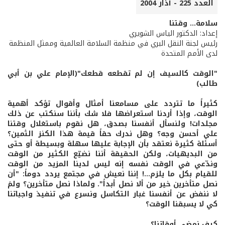
العدد 225 - آذار 2004
سلامة... وقتنا
إعداد: الدكتور الياس الشويري
رئيس لجنة النقل البري في منظمة السلامة العالمية وممثل المنظمة
لدى الأمم المتحدة
"الوقت كالسيف إن لم تقطعه قطعك"(الإمام علي بن أبي
طالب)
كثيراً ما تتردد على مسامعنا أمثال وأقوال تؤكد أهمية
الوقت، وإذا أردنا استعراضها فلا شك بأننا سنكتب عن ذلك
مجلدات! ولنسأل أنفسنا بصدق، هل نقوم باستغلال وقتنا
علي أحسن وجه؟ وهل ندرك حقاً قيمة هذا الكنز الثمين؟
أسئلة كثيرة نعتقد بأن الإجابة عليها سهلة وبسيطة أو حتى
من البديهيات، ولكن الحقيقة أننا نضيّع الكثير من الوقت
وندّعي في الوقت نفسه إنه ليس لدينا المزيد من الوقت
للقيام بكل ما يلزم...! إننا نعيش في مجتمع يردد دوماً: "أن
نصل متأخرين خير من ألا نصل أبداً". ولماذا نصل متأخرين؟ ولمَ
لا ننفض عن أنفسنا غبار التكاسل ونسرع في تنفيذ واجباتنا
كي لا يسبقنا الوقت؟
كيف نمضي أوقاتنا؟