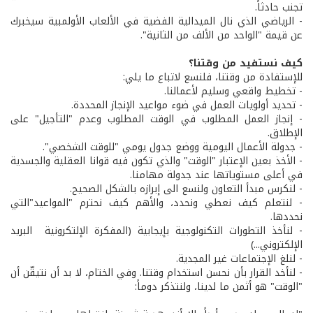
تجنب حادثاً. ­
- الرياضي الذي نال الميدالية الفضية في الألعاب الأولمبية سيخبرك
عن قيمة "الواحد من الألف من الثانية".
كيف نستفيد من وقتنا؟
للإستفادة من وقتنا، فلنسع لاتباع ما يلي:
- تخطيط واقعي وسليم لأعمالنا.
- تحديد أولويات العمل في ضوء مواعيد الإنجاز المحددة.
- إنجاز العمل المطلوب في الوقت المطلوب وعدم "التأجيل" على
الإطلاق.
- جدولة الأعمال اليومية ووضع جدول يومي "للوقت الشخصي".
- الأخذ بعين الإعتبار "الوقت" والذي تكون فيه قوانا العقلية والجسدية
في أعلى مستوياتها عند جدولة مهامنا.
- لنكرس مبدأ التعاون ولنسع الى إبرازه بالشكل الصحيح.
- لنتعلم كيف نعطي ونحدد، والأهم كيف نحترم "المواعيد"التي
نحددها.
- لنأخذ التطورات التكنولوجية بإيجابية (المفكرة الإلتكرونية ­ البريد
الإلكتروني...)
- لنلغ الإجتماعات غير المجدية.
- لنأخد القرار بأن نحسن استخدام وقتنا. وفي الختام، لا بد أن نتيقّن أن
"الوقت" هو أثمن ما لدينا، ولنتذكر دوماً: