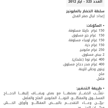
العدد 323 - أيار 2012
سلطة الخضار بالمايونيز
إعداد: ليال صقر الفحل
• المكوّنات:
150 غرام بازيلا مسلوقة.
150 غرام جزر مسلوق.
150 غرام لوبياء مسلوقة.
150 غرام ذرة.
250 غرام مايونيز.
2 بيض مسلوق.
400 غرام تونا (علبتان).
400 غرام صدر دجاج مسلوق.
زيتون وخسّ للزينة.
ملح.
فلفل.
• طريقة التحضير:
-تقلّــــب الخضــــار بعضهــــا مع بعض ويضــــاف إليهــــا الدجــــاج
المسلــــوق والمقطّــــع، التونــــا، المايونيز، الملح والفلفل.
-يزيّــــن وعــــاء التقديــــم بالبيــــض المقطّــــع وأوراق الخـــــسّ
وحبّـــــات الزيتــــــون.