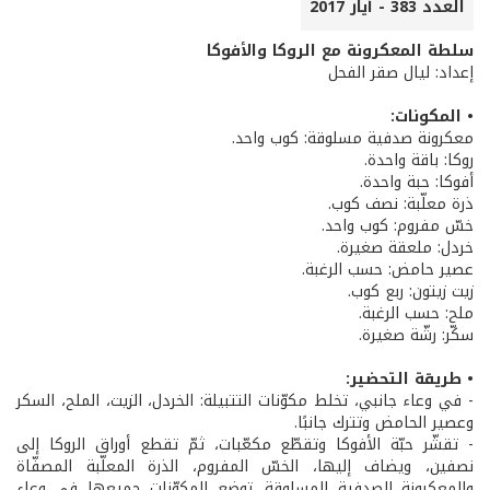
العدد 383 - أيار 2017
سلطة المعكرونة مع الروكا والأفوكا
إعداد: ليال صقر الفحل
• المكونات:
معكرونة صدفية مسلوقة: كوب واحد.
روكا: باقة واحدة.
أفوكا: حبة واحدة.
ذرة معلّبة: نصف كوب.
خسّ مفروم: كوب واحد.
خردل: ملعقة صغيرة.
عصير حامض: حسب الرغبة.
زيت زيتون: ربع كوب.
ملح: حسب الرغبة.
سكّر: رشّة صغيرة.
• طريقة التحضير:
- في وعاء جانبي، تخلط مكوّنات التتبيلة: الخردل، الزيت، الملح، السكر
وعصير الحامض وتترك جانبًا.
- تقشّر حبّة الأفوكا وتقطّع مكعّبات، ثمّ تقطع أوراق الروكا إلى
نصفين، ويضاف إليها، الخسّ المفروم، الذرة المعلّبة المصفّاة
والمعكرونة الصدفية المسلوقة. توضع المكوّنات جميعها في وعاء