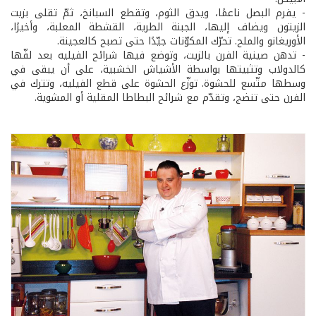
- يفرم البصل ناعمًا، ويدق الثوم، وتقطع السبانخ، ثمّ تقلى بزيت
الزيتون ويضاف إليها، الجبنة الطرية، القشطة المعلبة، وأخيرًا،
الأوريغانو والملح. تحرّك المكوّنات جيّدًا حتى تصبح كالعجينة.
- تدهن صينية الفرن بالزيت، وتوضع فيها شرائح الفيليه بعد لفّها
كالدولاب وتثبيتها بواسطة الأشياش الخشبية، على أن يبقى في
وسطها متّسع للحشوة. توزّع الحشوة على قطع الفيليه، وتترك في
الفرن حتى تنضج، وتقدّم مع شرائح البطاطا المقلية أو المشوية.