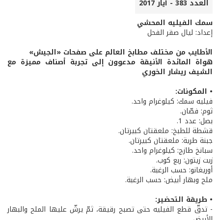
العدد 383 - أيار 2017
سمك الفيليه المحشي
إعداد: ليال صقر الفحل
الأطايب من مختلف مطابخ العالم على صفحات «الجيش»
هواة المائدة الأنيقة مدعوون إلى تجربة أصناف مميزة مع
الشيف ريشار الخوري
• المكونات:
فيليه سمك: كيلوغرام واحد.
ثوم: فصّان.
بصل: عدد 1.
قشطة للطبخ: ملعقتان كبيرتان.
جبنة طرية: ملعقتان كبيرتان.
سبانخ طازج: كيلوغرام واحد.
زيت زيتون: ربع كوب.
أوريغانو: حسب الرغبة.
ملح وبهار أبيض: حسب الرغبة.
• طريقة التحضير:
- تدقّ قطع الفيليه حتى تصبح رقيقة، ثمّ يرشّ عليها الملح والبهار
الأبيض.