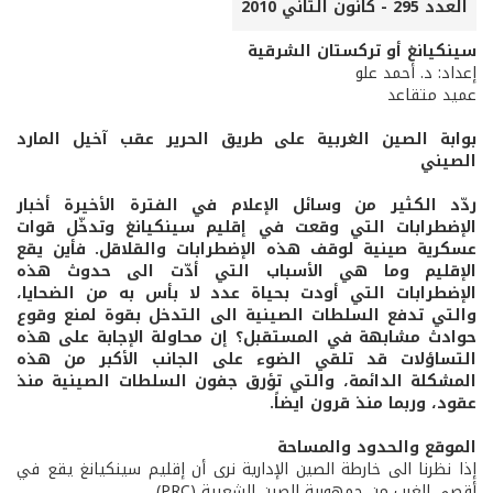
العدد 295 - كانون الثاني 2010
سينكيانغ أو تركستان الشرقية
إعداد: د. أحمد علو
عميد متقاعد
بوابة الصين الغربية على طريق الحرير عقب آخيل المارد
الصيني
ردّد الكثير من وسائل الإعلام في الفترة الأخيرة أخبار
الإضطرابات التي وقعت في إقليم سينكيانغ وتدخّل قوات
عسكرية صينية لوقف هذه الإضطرابات والقلاقل. فأين يقع
الإقليم وما هي الأسباب التي أدّت الى حدوث هذه
الإضطرابات التي أودت بحياة عدد لا بأس به من الضحايا،
والتي تدفع السلطات الصينية الى التدخل بقوة لمنع وقوع
حوادث مشابهة في المستقبل؟ إن محاولة الإجابة على هذه
التساؤلات قد تلقي الضوء على الجانب الأكبر من هذه
المشكلة الدائمة، والتي تؤرق جفون السلطات الصينية منذ
عقود، وربما منذ قرون ايضاً.
الموقع والحدود والمساحة
إذا نظرنا الى خارطة الصين الإدارية نرى أن إقليم سينكيانغ يقع في
أقصى الغرب من جمهورية الصين الشعبية (PRC).