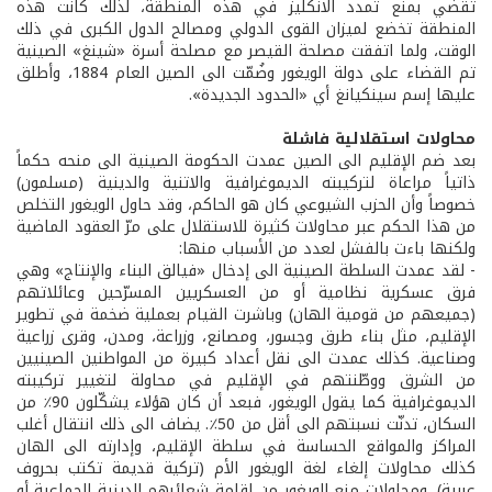
تقضي بمنع تمدد الانكليز في هذه المنطقة، لذلك كانت هذه
المنطقة تخضع لميزان القوى الدولي ومصالح الدول الكبرى في ذلك
الوقت، ولما اتفقت مصلحة القيصر مع مصلحة أسرة «شينغ» الصينية
تم القضاء على دولة الويغور وضُمّت الى الصين العام 1884، وأطلق
عليها إسم سينكيانغ أي «الحدود الجديدة».
محاولات استقلالية فاشلة
بعد ضم الإقليم الى الصين عمدت الحكومة الصينية الى منحه حكماً
ذاتياً مراعاة لتركيبته الديموغرافية والاتنية والدينية (مسلمون)
خصوصاً وأن الحزب الشيوعي كان هو الحاكم، وقد حاول الويغور التخلص
من هذا الحكم عبر محاولات كثيرة للاستقلال على مرّ العقود الماضية
ولكنها باءت بالفشل لعدد من الأسباب منها:
- لقد عمدت السلطة الصينية الى إدخال «فيالق البناء والإنتاج» وهي
فرق عسكرية نظامية أو من العسكريين المسرّحين وعائلاتهم
(جميعهم من قومية الهان) وباشرت القيام بعملية ضخمة في تطوير
الإقليم، مثل بناء طرق وجسور، ومصانع، وزراعة، ومدن، وقرى زراعية
وصناعية. كذلك عمدت الى نقل أعداد كبيرة من المواطنين الصينيين
من الشرق ووطّنتهم في الإقليم في محاولة لتغيير تركيبته
الديموغرافية كما يقول الويغور، فبعد أن كان هؤلاء يشكّلون 90٪ من
السكان، تدنّت نسبتهم الى أقل من 50٪. يضاف الى ذلك انتقال أغلب
المراكز والمواقع الحساسة في سلطة الإقليم، وإدارته الى الهان
كذلك محاولات إلغاء لغة الويغور الأم (تركية قديمة تكتب بحروف
عربية)، ومحاولات منع الويغور من إقامة شعائرهم الدينية الجماعية أو