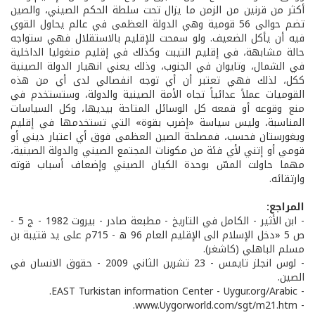
أكثر من قرنين من الزمن ما يزال تحت سلطة الحكم الصيني، والصين
تضم حوالى 56 قومية وهي الدولة العظمى في عالم يحاول القوي
فيه أن يأكل الضعيف. ولو سمحت للإقليم بالاستقلال فهي ستواجه
حالة مشابهة، في إقليم التيبت وكذلك في إقليم منغوليا الداخلية
في الشمال، وتايوان في الجنوب، وذلك يعني انهيار الدولة الصينية
ككل، لذلك فهي تعتبر أن أي توجه انفصالي لدى أي من هذه
القوميات عملاً عدائياً تجاه الأمة الصينية والدولة، وستستخدم في
منع وقوعه أو قمعه كل الوسائل المتاحة بيديها، وكل السياسات
المناسبة، وليس سياسة «إضرب بقوة» التي تستخدمها في إقليم
ويغورستان فحسب، فمصلحة الصين العظمى فوق أي اعتبار ديني أو
قومي أو إتني لأي فئة من مكونات المجتمع الصيني والدولة الصينية،
مهما حاولت المسّ بوحدة الكيان الصيني وإضعاف أسباب قوته
وارتقائه.
المراجع:
- ابن الأثير - الكامل في التاريخ - مطبعة صادر - بيروت 1982 - ج 5 -
ص 5 «دخل الإسلام الى الإقليم العام 96 ه - 715م على يد قتيبة بن
مسلم الباهلي (كاشغر).
- لوس انجلز تايمس - 23 تشرين الثاني 2009 - حقوق الانسان في
الصين.
- EAST Turkistan information Center - Uygur.org/Arabic.
- www.Uygorworld.com/sgt/m21.htm.