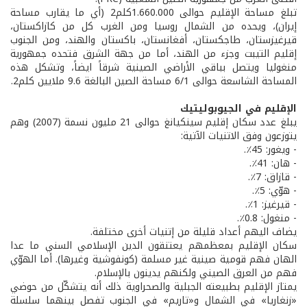
تبلغ مساحة الإقليم حوالى 1.660.000كلم2 (أي ما يقارب مساحة
إيران)، ويحده من الشمال روسيا ومن الغرب كل من كازاكستان،
قيرغيزستان، طاجكستان، أفغانستان، باكستان والهند، ومن الجنوب
إقليم التيبت وجزء من الهند، أما من جهة الشرق فتحده جمهورية
منغوليا ويتصل بباقي الأراضي الصينية شرقاً ايضاً، وتشكل هذه
المساحة الشاسعة حوالى 6/1 مساحة الصين البالغة 9.6 ملايين كلم2.
الإقليم في الجيوبوليتيك
يبلغ عدد سكان إقليم سينكيانغ حوالى 21 مليون نسمة (2007) وهم
يتوزعون وفق الاتنيات الآتية:
- ويغور: 45٪.
- هان: 41٪.
- قازاق: 7٪.
- هوّي: 5٪.
- قيرغيز: 1٪.
- منغول: 0.8٪.
يضاف اليهم أعداد قليلة من إتنيات أخرى مختلفة.
سكان الإقليم بمعظمهم يعتنقون الدين الإسلامي السني ما عدا
الهان فهم قومية صينية غير مسلمة (كونفوشية وغيرها). أما الهوّي
فهم من العرق الصيني ولكنهم يدينون بالإسلام.
يمتاز الإقليم بطبيعته الجبلية والصحراوية ذلك أنه يتشكّل من حوضي
«زنغاريا» في الشمال و«تاريم» في الجنوب تفصل بينهما سلسلة