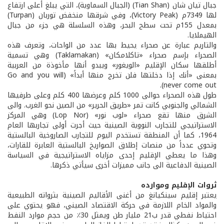
جبال تيان شان (Tian Shan) (الجبال السماوية)، التي يبلغ أعلى ارتفاع
لها 7349م (Victory Peak)، وفي شرقها منخفض توربان (Turpan)
بمعدل 155م تحت سطح البحر، وهذه السلسلة هي جزء من جبال
الهيملايا.
والتاريم عبارة عن صحراء يحيط بها عدد من الواحات، وتعرف هذه
الصحراء بإسم صحراء «تاكلامكان» (Taklamakan) وهي تسمية
أطلقها سكان الإقليم «الويغور» ويبدو أنها مأخوذة من العربية
بمعنى «أنك إذا دخلتها فلن تخرج منها أبداً» (Go and you will
never come out).
طول هذه الصحراء حوالى 1000 كلم وعرضها 400 كلم وعلى طرفيها
الشمالي والجنوبي كانت تمر «طريق الحرير» من الصين نحو الغرب. والى
الشرق منها تقع صحراء «لوب نور» (Lop Nor) وهي المركز
الاستراتيجي للتجارب النووية الصينية حيث أجرت أولى تجاربها العام
1964، كما أن المنطقة تستخدم اليوم للتجارب الصاروخية البالستية
وتحوي عدداً من منصات إطلاق الصواريخ البالستية العابرة للقارات،
وهذا ما يعطي الإقليم إحدى مزاياه الاستراتيجية في السياسة
الصينية الدفاعية الى جانب مميزات أخرى سيأتي ذكرها.
ثروات الإقليم وموارده
يعتبر إقليم سينكيانغ من أغنى الأقاليم الصينية بثرواته الطبيعية
والمواد الخام اللازمة في حركة الاقتصاد الصيني، فهو يحتوي على
احتياط نفطي قدر ب21 مليار طن ويمثل 30٪ من حجم موارد النفط