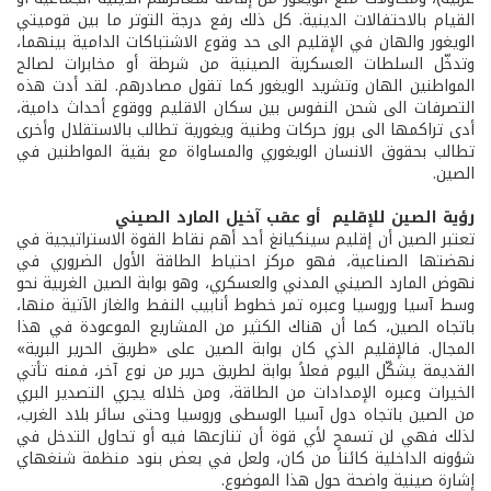
القيام بالاحتفالات الدينية. كل ذلك رفع درجة التوتر ما بين قوميتي
الويغور والهان في الإقليم الى حد وقوع الاشتباكات الدامية بينهما،
وتدخّل السلطات العسكرية الصينية من شرطة أو مخابرات لصالح
المواطنين الهان وتشريد الويغور كما تقول مصادرهم. لقد أدت هذه
التصرفات الى شحن النفوس بين سكان الاقليم ووقوع أحداث دامية،
أدى تراكمها الى بروز حركات وطنية ويغورية تطالب بالاستقلال وأخرى
تطالب بحقوق الانسان الويغوري والمساواة مع بقية المواطنين في
الصين.
رؤية الصين للإقليم أو عقب آخيل المارد الصيني
تعتبر الصين أن إقليم سينكيانغ أحد أهم نقاط القوة الاستراتيجية في
نهضتها الصناعية، فهو مركز احتياط الطاقة الأول الضروري في
نهوض المارد الصيني المدني والعسكري، وهو بوابة الصين الغربية نحو
وسط آسيا وروسيا وعبره تمر خطوط أنابيب النفط والغاز الآتية منها،
باتجاه الصين، كما أن هناك الكثير من المشاريع الموعودة في هذا
المجال. فالإقليم الذي كان بوابة الصين على «طريق الحرير البرية»
القديمة يشكّل اليوم فعلاً بوابة لطريق حرير من نوع آخر، فمنه تأتي
الخيرات وعبره الإمدادات من الطاقة، ومن خلاله يجري التصدير البري
من الصين باتجاه دول آسيا الوسطى وروسيا وحتى سائر بلاد الغرب،
لذلك فهي لن تسمح لأي قوة أن تنازعها فيه أو تحاول التدخل في
شؤونه الداخلية كائناً من كان، ولعل في بعض بنود منظمة شنغهاي
إشارة صينية واضحة حول هذا الموضوع.