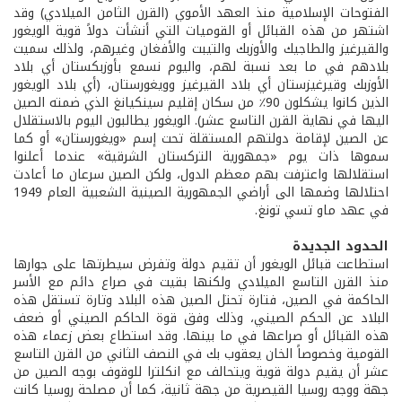
الفتوحات الإسلامية منذ العهد الأموي (القرن الثامن الميلادي) وقد
اشتهر من هذه القبائل أو القوميات التي أنشأت دولاً قوية الويغور
والقيرغيز والطاجيك والأوزبك والتيبت والأفغان وغيرهم، ولذلك سميت
بلادهم في ما بعد نسبة لهم، واليوم نسمع بأوزبكستان أي بلاد
الأوزبك وقيرغيزستان أي بلاد القيرغيز وويغورستان، (أي بلاد الويغور
الذين كانوا يشكلون 90٪ من سكان إقليم سينكيانغ الذي ضمته الصين
اليها في نهاية القرن التاسع عشر). الويغور يطالبون اليوم بالاستقلال
عن الصين لإقامة دولتهم المستقلة تحت إسم «ويغورستان» أو كما
سموها ذات يوم «جمهورية التركستان الشرقية» عندما أعلنوا
استقلالها واعترفت بهم معظم الدول، ولكن الصين سرعان ما أعادت
احتلالها وضمها الى أراضي الجمهورية الصينية الشعبية العام 1949
في عهد ماو تسي تونغ.
الحدود الجديدة
استطاعت قبائل الويغور أن تقيم دولة وتفرض سيطرتها على جوارها
منذ القرن التاسع الميلادي ولكنها بقيت في صراع دائم مع الأسر
الحاكمة في الصين، فتارة تحتل الصين هذه البلاد وتارة تستقل هذه
البلاد عن الحكم الصيني، وذلك وفق قوة الحاكم الصيني أو ضعف
هذه القبائل أو صراعها في ما بينها. وقد استطاع بعض زعماء هذه
القومية وخصوصاً الخان يعقوب بك في النصف الثاني من القرن التاسع
عشر أن يقيم دولة قوية ويتحالف مع انكلترا للوقوف بوجه الصين من
جهة ووجه روسيا القيصرية من جهة ثانية، كما أن مصلحة روسيا كانت