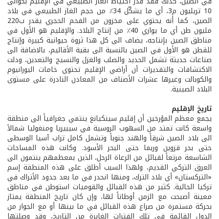
في الصين، كذلك فقد قدر احتياط الغاز الطبيعي في الإقليم بحوالى
10 تريليون م3، أي ما يشكّل 34٪ من حجم الغاز الطبيعي في بلاد
الصين، كما أنه يحتوي على مخزون من الفحم الحجري يقدر ب220
مليون طن أي ما يوازي 40٪ من إنتاج البلاد. والإقليم هو الأول في
مناطق الصين بإنتاجه، يضاف الى كل هذا ثروة حيوانية كبيرة وإنتاج
للقطن هو الأول في الصين بالنسبة الى بقية الأقاليم، بالاضافة الى
صناعات حديثة تشمل الحديد والصلب والغزل والنسيج والتعدين، ودلت
الاكتشافات والتقديرات أن أراضي الإقليم تحتوي خامات اليورانيوم
والكوبالت وغيرها عشرات الأصناف من المعادن النادرة على مستوى
البلاد الصينية.
تاريخ الإقليم
يجمع معظم المؤرخين أن إقليم سينكيانغ ينتمي جغرافياً الى منطقة
واسعة كانت تمتد من السهوب الروسية في سيبيريا ومنغوليا شمالاً
الى بلاد الصين شرقاً والهند جنوباً وتشمل كامل تراب آسيا الوسطى
حتى بحر قزوين وربما حتى البحر الأسود. وكانت هذه المساحات
الشاسعة مرتعاً لقبائل من الرعاة الرحل، الذين بمعظمهم ينتمون الى
العرق التركي القديم، ولهذا السبب أطلق على هذه المنطقة إسم
«التركستان» أي بلاد الترك، ومنها انحدر في ما بعد جدود الأتراك في
تركيا الحالية. كثير من هذه القبائل والقوميات استوطن في مناطق
معينة أصبحت مع الزمن أوطاناً لها، وإن كان تاريخ المنطقة يمتاز
بحركة مستمرة من صراع هذه القبائل في ما بينها أو مع الجوار من
الدول القائمة في تلك الفترات الغابرة من التاريخ، وقد وصلتها