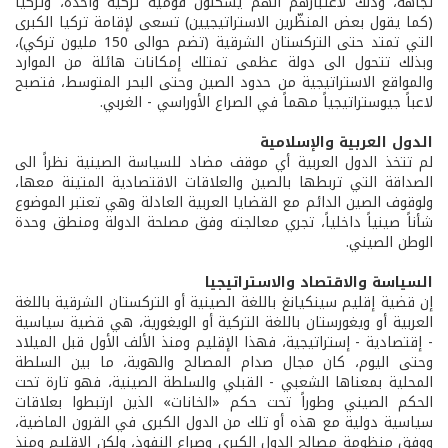
تجاهه، وذلك لاعتبارهم أنهم يشكّلون قومية تركية واحدة، وتركيا
(كما يقول بعض المنظّرين الاستراتيجيين) تسعى لإقامة تركيا الكبرى
التي تمتد حتى التركستان الشرقية (تضم حوالى 150 مليون تركي)،
وبذلك تتحول الى دولة عظمى تمتلك إمكانات هائلة من الموارد
والمواقع الاستراتيجية من حدود الصين وحتى البحر المتوسط، فتصبح
لاعباً جيوستراتيجياً مهماً في الصراع الأوراسي - الغربي.
الدول العربية والإسلامية
لم تتخذ الدول العربية أي موقف مضاد للسياسة الصينية نظراً الى
الصداقة التي تربطها بالصين والعلاقات الاقتصادية المتينة معها،
ولوقوف الصين الدائم مع القضايا العربية العادلة وهي تعتبر الموضوع
شأناً صينياً داخلياً، تجري معالجته وفق مصلحة الدولة ومنطق وحدة
الوطن الصيني.
السياسة والاقتصاد والاستراتيجيا
إن قضية إقليم سينكيانغ باللغة الصينية أو التركستان الشرقية باللغة
العربية أو ويغورستان باللغة التركية أو الويغورية، هي قضية سياسية
- إقتصادية - إستراتيجية، فهذا الإقليم ومنذ الألف الأول قبل الميلاد
وحتى اليوم، كان مجال صدام المصالح والهوية، ما بين السلطة
المحلية بمعناها الشعبي - القبلي والسلطة الصينية، فهو تارة تحت
الحكم الصيني وطوراً تحت حكم «الخانات» الذين ارتبطوا بعلاقات
سياسية دولية مع هذه أو تلك من الدول الكبرى في القرون الماضية،
ووفق منظومة مصالح الدول الكبرى وصراع النفوذ، ولكن الإقليم ومنذ