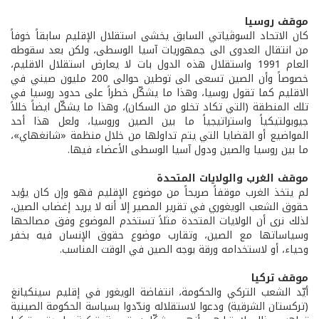
موقف روسيا
كان الاتحاد السوڤياتي السابق يخشى استقلال الإقليم سابقاً خوفاً
من انتقال العدوى الى جمهوريات آسيا الوسطى، ولكن بعد سقوطه
العام 1991 واستقلال هذه الدول بات لا يعارض استقلال الاقليم،
خصوصاً وأن الصين تسعى الى توطين حوالى 200 مليون صيني في
الاقليم كما تقول روسيا، وهذا ما يشكّل خطراً على حدود روسيا في
تلك المنطقة (التي تكاد تخلو من السكان)، وهذا ما يشكّل ايضاً خللاً
جيوبولتيكياً واستراتيجياً ما بين الصين وروسيا، ولعل هذا أحد
المواضيع أو القضايا التي يتم تداولها من خلال منظمة «شانغهاي»،
ما بين روسيا والصين ودول آسيا الوسطى الأعضاء فيها.
موقف الغرب والولايات المتحدة
لم يتخذ الغرب موقفاً صريحاً من موضوع الإقليم فهو وإن كان يؤيد
حقوق الشعب الويغوري في تقرير المصير إلا أنه لا يريد إغضاب الصين،
لذلك نرى أن الولايات المتحدة مثلاً تستخدم الموضوع وفق مصالحها
وسياساتها مع الصين، وتقارب موضوع حقوق الإنسان فيه بخفر
وحياء، أو لاستخدامه ورقة بوجه الصين في الوقت المناسب.
موقف تركيا
أيّد الشعب التركي والحكومة، انتفاضة الويغور في إقليم سينكيانغ
(تركستان الشرقية) ودعوا لاستقلاله وندّدوا بسياسة الحكومة الصينية