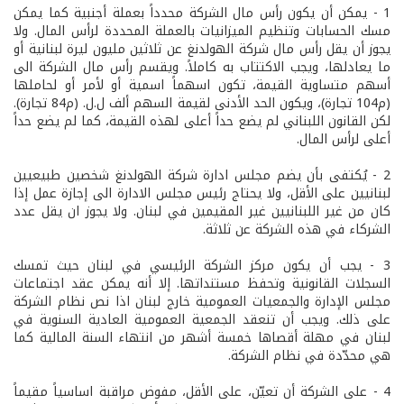
1­ - يمكن أن يكون رأس مال الشركة محدداً بعملة أجنبية كما يمكن
مسك الحسابات وتنظيم الميزانيات بالعملة المحددة لرأس المال. ولا
يجوز أن يقل رأس مال شركة الهولدنغ عن ثلاثين مليون ليرة لبنانية أو
ما يعادلها، ويجب الاكتتاب به كاملاً. ويقسم رأس مال الشركة الى
أسهم متساوية القيمة، تكون اسهماً اسمية أو لأمر أو لحاملها
(م104 تجارة)، ويكون الحد الأدنى لقيمة السهم ألف ل.ل. (م84 تجارة).
لكن القانون اللبناني لم يضع حداً أعلى لهذه القيمة، كما لم يضع حداً
أعلى لرأس المال.
2­ - يُكتفى بأن يضم مجلس ادارة شركة الهولدنغ شخصين طبيعيين
لبنانيين على الأقل، ولا يحتاج رئيس مجلس الادارة الى إجازة عمل إذا
كان من غير اللبنانيين غير المقيمين في لبنان. ولا يجوز ان يقل عدد
الشركاء في هذه الشركة عن ثلاثة.
3­ - يجب أن يكون مركز الشركة الرئيسي في لبنان حيث تمسك
السجلات القانونية وتحفظ مستنداتها. إلا أنه يمكن عقد اجتماعات
مجلس الإدارة والجمعيات العمومية خارج لبنان اذا نص نظام الشركة
على ذلك. ويجب أن تنعقد الجمعية العمومية العادية السنوية في
لبنان في مهلة أقصاها خمسة أشهر من انتهاء السنة المالية كما
هي محدّدة في نظام الشركة.
4­ - على الشركة أن تعيّن، على الأقل، مفوض مراقبة اساسياً مقيماً