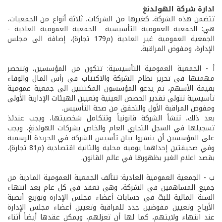
ادارة شركة الهولدنغ
تتضمن هذه الشركة، كغيرها من الشركات، ثلاثة أنواع من الجمعيات،
هي: الجمعية العمومية التأسيسية ­ الجمعية العمومية العادية ­
الجمعية العمومية غير العادية (م179 تجارة)، إضافة الى مجلس
الإدارة، ومفوض المراقبة.
أ­ - الجمعية العمومية التأسيسية: تتكون من المؤسسين، وتنحصر
مهمتها في تحرير نظام الشركة والاكتتاب في رأس المال والوفاء
بقيمة الأسهم، ثم يدعو المؤسسون المكتتبين الى جمعية عمومية
تأسيسية تتولى تقدير الحصص العينية وتعيين الهيئات الإدارية الأولى
ومفوض المراقبة الأول والتحقق من صحة التأسيس.
بعد ذلك، تنشأ الشركة قانونياً وتتكامل شخصيتها، ويجب عندئذ
تسجيلها في السجل التجاري العام والخاص بشركات الهولدنغ، ويجب
على المؤسسين أن ينشروا بيان تأسيس الشركة في الجريدة الرسمية
وفي صحيفتين إحداهما يومية محلية والثانية اقتصادية (م81 تجارة)،
بقصد اعلام الغير بظهورها في عالم القانون.
ب­ - الجمعية العمومية العادية: تتألف الجمعية العمومية المادية من
جميع المساهمين في الشركة، وهي تعقد في كل عام بعد انتهاء
السنة المالية للبتّ في حسابات أعضاء مجلس الإدارة وتوزيع أنصبة
الأرباح وتعيين مفوضين جدد للمراقبة وتعيين أعضاء مجلس الإدارة
عند انتهاء ولايتهم، كما لها أن تعزلهم، ويمكن عقدها أيضاً أثناء