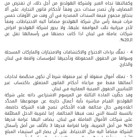
وكفالتها تجاه الغير. ولشركة الهولدنغ من أجل ذلك، ان تقترض من
المصارف وأن تصدر سندات دين وفقاً لأحكام قانون التجارة، على ألا
يتجاوز مجموع قيمة السندات المصدرة في أي وقت من الأوقات خمس
مرات قيمة رأس مال شركة الهولدنغ مضافاً اليه الاحتياطات، وفقاً
لآخر ميزانية تمّت الموافقة عليها، ولا يجوز لشركة الهولدنغ اقراض
شركات عاملة في لبنان اذا كانت حصتها في رأسمالها تقل عن
الـ20%.
4­ - تملّك براءات الاختراع والاكتشافات والامتيازات والماركات المسجلة
وسواها من الحقوق المحفوظة وتأجيرها لمؤسسات واقعة في لبنان
والخارج.
5­ - تملك أموال منقولة أو غير منقولة شرط أن تكون مخصّصة لحاجات
أعمالها فقط مع مراعاة أحكام القانون المتعلق باكتساب غير
اللبنانيين الحقوق العينية العقارية في لبنان.
وقد حظّرت المادة الثالثة من المرسوم الاشتراعي ذاته على شركة
الهولدنغ القيام مباشرة بأية أعمال خارجة عن موضوعها المحدَّد
اعلاه.وفي حال مخالفة هذه الأحكام، تصبح هذه الشركة خاضعة،
بالنسبة للسنة التي تمت فيها المخالفة، إما لضريبة الدخل المطبّقة
على شركات الأموال العاملة في لبنان، يضاف اليها غرامة قدرها
20% من أصل الضريبة، وإما لغرامة قدرها 3 بالألف من أصل رأسمال
الشركة مضافاً اليه مال الاحتياط، على أن يصار الى استيفاء المبلغ