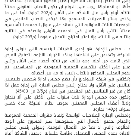
وفي ما يختص بالقرارات القاضية بتغيير موضوع الشركة أو شكلها أو
حلَّها او اندماجها، يجب على الدوام ان يكون النصاب القانوني ممثلاً
لثلاثة أرباع رأس مال الشركة على الأقل (م202 تجارة). أما في ما
يختص بسائر التعديلات المسموح بها فيكون النصاب القانوني في
الجمعيات الثلاث المتوالية التي تنعقد على منوال الجمعية التأسيسية
ممثلاً لثلثي رأس المال في الجمعية الأولى ولنصفه في الثانية
ولثلثه في الثالثة، وإلا اعتبر اقتراح التعديل مرفوضاً (م203 تجارة).
د­ - مجلس الإدارة: هو إحدى الهيئات الرئيسية التي تتولى إدارة
الشركة، وتهيمن على نشاطها وتتخذ القرارات اللازمة لتحقيق الغرض
الذي قامت من أجله. وهو يتألف من ثلاثة أعضاء على الأقل وإثني
عشر على الأكثر، تنتخبهم الجمعية العمومية من المساهمين. ثم
يقوم المجلس المذكور بانتخاب رئيس له من بين أعضائه.
ويُكتفى في شركة الهولدنغ بأن يضم مجلس ادارة شخصين طبيعيين
لبنانيين على الأقل، ولا يحتاج رئيس مجلس الادارة الى إجازة عمل اذا
كان من غير اللبنانيين غير المقيمين في لبنان (م2/5 م.إ. 45/83).
وتكون مدة مجلس الإدارة ثلاث سنوات على الأكثر، على ألا تتجاوز
ولاية أعضاء المجلس المعينين بموجب نظام الشركة مدة خمس
سنوات (م149 تجارة).
ولمجلس الإدارة الصلاحيات الواسعة لإنفاذ مقررات الجمعية العمومية
والقيام بجميع الأعمال التي يستوجبها سير المشروع على الوجه
المألوف والتي لا تعدّ من الأعمال اليومية. ويتولى رئيس مجلس
الإدارة دعوة المجلس للانعقاد، ورئاسة جلساته، وتمثيل الشركة أمام