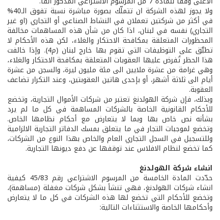
الأعلى وفقاً للمادة 7 من المرسوم الاشتراعي المذكور آنفاً.
ولا يجوز لهذه الشركة ان تتملّك بصورة مباشرة نسبة تفوق الـ40%
في أكثر من شركتين تعملان في النشاط الصناعي أو التجاري (او غير
التجاري) نفسه في لبنان، اذا كان من شأن هذه المساهمات مخالفة
المحظورات المتعلقة بمكافحة الاحتكار والغلاء، لكن هذه الأحكام لا
تطبَّق على التوظيفات التي تقوم بها خارج لبنان (م4). وإذا خالفت
هذا الحظر تُفرض عليها العقوبات المتعلقة بمكافحة الاحتكار والغلاء،
وهي غرامة من عشرة ملايين الى مئة مليون ليرة، والسجن من عشرة
أيام الى ثلاثة أشهر، أو بإحدى هاتين العقوبتين، وعند التكرار تضاعف
العقوبة.
وبذلك، فإن شركة الهولدنغ تعتبر من شركات الأموال التجارية، وتخضع
للأحكام القانونية الخاصة بالشركات المساهمة في كل ما لم يرد
بشأنه نص خاص بها وبما لا يتعارض مع أحكام نظامها الخاص.
وتخضع لموجبات التجار في ما يتعلق بمسك الدفاتر التجارية الالزامية
وللتسجيل في السجل التجاري العام والخاص بهذا النوع من الشركات،
كما تخضع لنظام الافلاس عند توقفها عن دفع ديونها التجارية.
انشاء شركة الهولدنغ
حدّدت المادة الخامسة من المرسوم الاشتراعي رقم 45/83 كيفية
انشاء شركات الهولدنغ، فهي تنشأ بشكل شركات مغفلة (مساهمة)،
وتخضع للأحكام التي تخضع لها هذه الشركات في كل ما لا يتعارض
وأحكامها الخاصة والاستثناءات التالية: