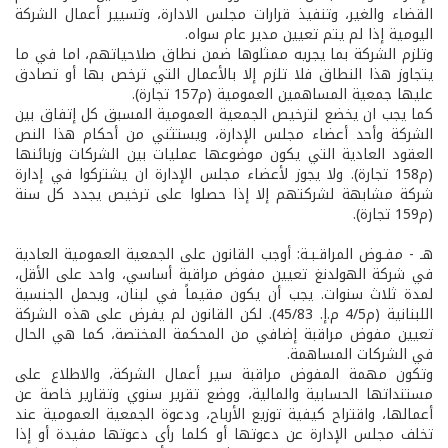
القضاء والغير، وتنفيذ قرارات مجلس الادارة، وتسيير أعمال الشركة
اليومية إذا لم يتم تعيين مدير عام سواه.
وتلزم الشركة بما يجريه ممثلوها ضمن نطاق صلاحياتهم، اما في ما
يتجاوز هذا النطاق فلا تلزم إلا بالأعمال التي ترخص بها أو تصادق
عليها جمعية المساهمين العمومية (م157 تجارة).
كما يجب ان يخضع لترخيص الجمعية العمومية المسبق كل إتفاق بين
الشركة وأحد أعضاء مجلس الإدارة، ويستثني من أحكام هذا النص
العقود العادية التي يكون موضوعها عمليات بين الشركات وزبائنها
(م158 تجارة). ولا يجوز لأعضاء مجلس الإدارة ان يشتركوا في إدارة
شركة مشابهة لشركتهم إلا إذا حصلوا على ترخيص يجدد كل سنة
(م159 تجارة).
هـ­ - مفـوض المراقـبـة: أوجب القانون على الجمعية العمومية العادية
في شركة الهولدنغ تعيين مفوض مراقبة أساسي، واحد على الأقل،
لمدة ثلاث سنوات. يجب أن يكون مقيماً في لبنان، ويحمل الجنسية
اللبنانية (م4/5 م.إ. 45/83). لكن القانون لم يفرض على هذه الشركة
تعيين مفوض مراقبة إضافي من المحكمة المختصة، كما هي الحال
في الشركات المساهمة.
وتكون مهمة المفوض مراقبة سير أعمال الشركة، والاطلاع على
مستنداتها الحسابية والمالية، ووضع تقرير سنوي وتقارير خاصة عن
أعمالها، واقتراح كيفية توزيع الأرباح، ودعوة الجمعية العمومية عند
تخلف مجلس الإدارة عن دعوتها أو كلما رأى دعوتها مفيدة أو إذا