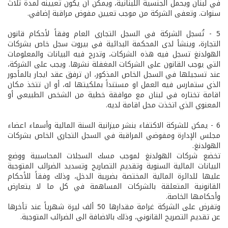
في لبنان ويحمل الجنسية اللبنانية، ويمكن أن يكون تعيينه لمدة ثلاث
سنوات. وتعفى الشركة من موجب تعيين مفوض مراقبة إضافي.
5­ - تُسجل الشركة في السجل التجاري العام وفقاً لأحكام قانون
التجارة، وينشأ لدى المحكمة البدائية في بيروت سجل خاص بشركات
الهولدنغ تسجل فيه هذه الشركات، وتدرج فيه البيانات والمعلومات
التي يوجب القانون على الشركات المغفلة نشرها. ويجب على الشركة،
عند تسجيلها في السجل الخاص المذكور، ان ترفق عقد ايجار بالمأجور
الذي ستمارس فيه العمل او مستنداً بملكيتها له، أو ان تتخذ مكان
اقامة تختاره في لبنان مع موافقة خطية من الشخص الطبيعي أو
المعنوي الذي اتخذت محل اقامة لديه.
6­ - يمكن للشركة الاكتفاء بنشر ميزانية السنة المالية وأسماء اعضاء
مجلس الإدارة ومفوضي المراقبة في السجل التجاري الخاص بشركات
الهولدنغ.
تخضع شركات الهولدنغ لموجب مسك السجلات المحاسبية ووضع
البيانات المالية السنوية وتقديم التصاريح وتسديد الضرائب المتوجبة
عليها للدائرة المالية المختصة بضريبة الدخل، وذلك وفقاً للأحكام
القانونية المتعلقة بالشركات المساهمة في كل ما لا يتعارض
وأحكامها الخاصة.
وتفرض على الشركة غرامة مقدارها 50 ألف ليرة شهرياً عند تأخرها
عن تقديم التصريح القانوني، وذلك بالاضافة الى الضرائب المتوجبة.