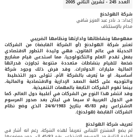
العدد 245 - تشرين الثاني 2005
شركة الهولدنغ
إعداد: د. نادر عبد العزيز شافي
محام بالإستئناف
مفهومها ونشاطاتها وادارتها ونظامها الضريبي
تعتبر شركة الهولدنغ (أو الشركة القابضة) من الشركات
الحديثة في عالم القانون، فهي وليدة التطور الاقتصادي
بفعل تقدم العلم والتكنولوجيا، مما استدعى قيام مشاريع
ضخمة للقيام بنشاطات متعددة متنوعة تجاوزت قدراتها
المالية مليارات الدولارات. وقد فرض ذلك وجود شركة
أساسية، او ما يُعرف بالشركة الأم، تتولى دور التخطيط
والتوجيه على كافة الصعد الإدارية والاقتصادية والمالية،
بينما تقوم الشركات التابعة بالمهمات التنفيذية.
وقد انتشر هذا النوع من الشركات في أغلبية دول العالم، كما
في الدول العربية لا سيما في لبنان بعد صدور المرسوم
الاشتراعي رقم 45/83 بتاريخ 24/6/1983 الذي وضع نظام
الشركات القابضة
(هولدنغ).
تعريف شركة الهولدنغ
لم يضع المشترع اللبناني تعريفاً لهذه الشركة، رغم انه أشار في
المادة الثانية من المرسوم الاشتراعي رقم 45/83 الى حصر موضوعها