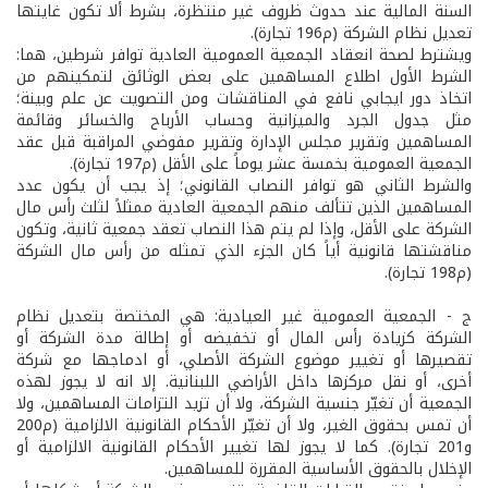
السنة المالية عند حدوث ظروف غير منتظرة، بشرط ألا تكون غايتها
تعديل نظام الشركة (م196 تجارة).
ويشترط لصحة انعقاد الجمعية العمومية العادية توافر شرطين، هما:
الشرط الأول اطلاع المساهمين على بعض الوثائق لتمكينهم من
اتخاذ دور ايجابي نافع في المناقشات ومن التصويت عن علم وبينة؛
مثل جدول الجرد والميزانية وحساب الأرباح والخسائر وقائمة
المساهمين وتقرير مجلس الإدارة وتقرير مفوضي المراقبة قبل عقد
الجمعية العمومية بخمسة عشر يوماً على الأقل (م197 تجارة).
والشرط الثاني هو توافر النصاب القانوني؛ إذ يجب أن يكون عدد
المساهمين الذين تتألف منهم الجمعية العادية ممثلاً لثلث رأس مال
الشركة على الأقل، وإذا لم يتم هذا النصاب تعقد جمعية ثانية، وتكون
مناقشتها قانونية أياً كان الجزء الذي تمثله من رأس مال الشركة
(م198 تجارة).
ج­ - الجمعية العمومية غير العيادية: هي المختصة بتعديل نظام
الشركة كزيادة رأس المال أو تخفيضه أو إطالة مدة الشركة أو
تقصيرها أو تغيير موضوع الشركة الأصلي، أو ادماجها مع شركة
أخرى، أو نقل مركزها داخل الأراضي اللبنانية. إلا انه لا يجوز لهذه
الجمعية أن تغيّر جنسية الشركة، ولا أن تزيد التزامات المساهمين، ولا
أن تمس بحقوق الغير، ولا أن تغيّر الأحكام القانونية الالزامية (م200
و201 تجارة). كما لا يجوز لها تغيير الأحكام القانونية الالزامية أو
الإخلال بالحقوق الأساسية المقررة للمساهمين.