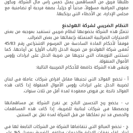
طلبها فريق من المساهمين يمثل خمس رأس مال الشركة. ويكون
مفوض المراقبة مسؤولاً، مدنياً أو جزئياً، بصفة فردية أو تضامنية مع
مجلس الإدارة، عن الأخطاء التي يرتكبها.
النظام الضريبي لشركة الهولدنغ
تتميّز هذه الشركة بخضوعها لنظام ضريبي تستفيد بموجبه من بعض
الامتيازات الضرائبية المتمثلة بإعفائها من بعض الضرائب.
فوفقاً لأحكام المادة السادسة من المرسوم الاشتراعي رقم 45/83
تُعفى شركة الهولدنغ من ضريبة الدخل (الباب الأول) عن أرباحها، كما
تستثنى التوزيعات التي تجريها من ضريبة الدخل على ايرادات رؤوس
الأموال المنقولة.
وتبقى هذه الشركة خاضعة للأحكام الضريبية التالية:
أ­ - تخضع الفوائد التي تجنيها مقابل اقراض شركات عاملة في لبنان
لضريبة الدخل على ايرادات رؤوس الأموال المنقولة إذا كانت هذه
الفوائد ناتجة عن قروض معقودة لمدة أقل من ثلاث سنوات.
ب­ - يخضع ربح التحسين الناتج عن تفرغ الشركة عن مساهماتها
وحصصها في شركات لبنانية للضريبة، إذا كانت هذه المساهمات
والحصص قد تم تملكها من قبل الشركة لمدة تقل عن السنتين.
ج­ - تخضع المبالغ التي تتقاضاها الشركة من الشركات التابعة لها في
لبنان لقاء نفقات الادارة والخدمات وخلافه، للضريبة بمعدل 5% على