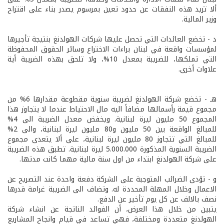
ألا تزيد هذه النفقات عن حدود تعين بمرسوم يصدر بناء على اقتراح
وزير المالية.
د­ - تخضع العائدات التي تحصل عليها شركات الهولدنغ بنتيجة تأجيرها
لمؤسسات واقعة في لبنان براءات الاختراع وسائر الحقوق المحفوظة
التي تملكها، للضريبة بمعدل 10%، ولا تلحق بهذه الضريبة أية
علاوات أخرى.
هـ­ - تخضع شركة الهولدنغ لضريبة سنوية مقطوعة مقدارها 6% من
مجموع قيمة رأسمالها مضافاً اليه مال الاحتياط عندما لا يتجاوز هذا
المجموع 50 مليون ليرة لبنانية. ويخفض معدل الضريبة الى 4%
للمبالغ الواقعة بين 50 مليون و80 مليون ليرة لبنانية، والى 2%
للمبالغ التي تتجاوز 80 مليون ليرة لبنانية، على ألا يتعدى مجموع
الضريبة السنوية المذكورة 5.000.000 ليرة لبنانية. تطبق هذه الضريبة
على شركة الهولدنغ ابتداء من اول سنة مالية مهما كانت مدتها.
و­ - تؤدى الضرائب المتوجبة على الشركة دفعة واحدة عند التصريح عن
الاعمال وخلال المهلة المحددة له. وتضاف الى الضريبة غرامة قدرها
نصف بالالف عن كل يوم تأخير عن الدفع.
يتبين من خلال هذا العرض، أن الفوائد الناتجة عن انشاء شركة
الهولدنغ متعددة ومختلفة، فهي تساعد في قيام وانجاح المشاريع