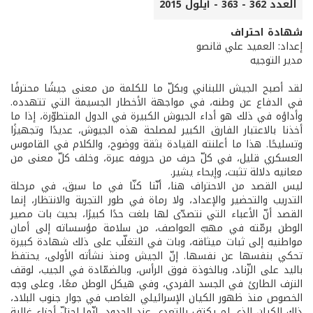
العدد 362 - 363 - أيلول 2015
شهادة احتراف
إعداد: العميد علي قانصو
مدير التوجيه
لقد أصبح الجيش اللبناني وبكلّ ما للكلمة من معنى جيشًا محترفًا
في الدفاع عن وطنه، في مواجهة الأخطار الجسيمة التي تتهدده.
وأداؤه في ذلك هو أداء الجيوش الكبيرة في الدول المتطوّرة، إذا ما
أخذنا بالاعتبار الفارق الكبير لمصلحة هذه الجيوش، عديدًا وتجهيزًا
وتسليحًا. هذا ما أعلنته القيادة بثقة ووضوح، والكلام في القاموس
العسكري قليل، في كلّ حرف من حروفه عبرة، وخلف كلّ معنى من
معانيه دلالة تثبت، وإيحاء يشير.
ليس القصد من الاحتراف هنا، أنّنا كنّا في ما سبق، في مرحلة
التدريب والتحضير والإعداد، ولا رماة في طور التجربة والانتظار، إنما
القصد أنّ الأعباء التي نتصدّى لها بلغت حدًا كبيرًا، بحيث بات مصير
الوطن برمّته في مهبّ العواصف، من سلامة مؤسساته إلى أمان
مواطنيه إلى ثبات ميثاقه، وبات في التغلّب على ذلك شهادة كبيرة
تحكي بنفسها عن نفسها. إنّ الجيش ومنذ نشأته الأولى، يحتفظ
باليد على الزّناد، وبالخوذة فوق الرأس، وبالضمّادة في الجيب، لوقف
النزف الطارئ في الجسد الفردي، وفي هيكل الوطن معًا، وعلى وجه
الخصوص منذ ظهور الكيان الإسرائيلي الغاصب في جوار جنوب البلاد،
ذلك الكيان الذي لم يكتفِ بالتعدي عند الحدود، إنّما احتلّ أجزاء غالية