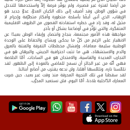
من أرضنا لفترة غير قصيرة، ولم يوفّر فرصة إلاّ واستخدمها للتدخل
في شؤون الوطن. وقد أضيف إلى ذلك الكيان العدوّ، عدوّ جديد هو
الإرهاب، الذي أتى أيضًا بأسلحة متطورة وأفكار متطرّفة وإجرام لا
مثيل له، وقد زاد في خطره استفادته القصوى من الظروف الاقليمية
المتفجّرة، والتي تؤثّر في أوضاعنا بشكل أو بآخر.
مواجهة هذه الأمور مجتمعة، بنجاح وانتصار، وإبقاء الوطن بعيدًا عن
الانهيار على الرغم من كلّ ما يحكى ويشاع، والحفاظ على الوحدة
الوطنية سليمة معافاة، وإفشال مخططات التفرقة والفتنة بالعرق
والدم والاستشهاد، هي ما تثبت احترافية الجيش، والبرهان هو في
التجارب العديدة والقاسية، والامتحان هو في الساحات، أمّا الخلاصة
فهي أنّه من غير الجائز أن نسمح للماضي بالعودة إلى الظهور، لقد
تلمّسنا ناره، وتلمّسها أهلنا، ولن ندعه يقترب من أصابع أبنائنا.
لقد سقطنا في تلك التجربة المحرقة منذ وقت غير بعيد، حين ضربت
المعارك الدّاخلية بلادنا، أمّا اليوم، فلن نستعيد المجرَّب.