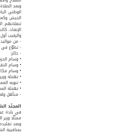
السلاح والأه
وبعد الصلاة 
الوطني اليا
الجيش وكعاد
تنقلاتهم. ال
الإنقاذ، كائ
والرقيب أول
- من مواليد 7 /7 /1982 في مجدلا - عكا
- تطوّع في الجيش
- حائز:
• وسام الحرب
• وسام التق
• وسام مكاف
• تهنئة وزير 
• تنويه العم
• تهنئة الع
- متأهل وله ث
المجنّد ال
في بلدة عين
ممثّلًا وزي
وبعد تقليده 
بمناقبية ال