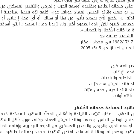
الي الذين ساروا به إلى منزله في زيارة أخيرة.
على جثمانه الطاهر وتقليده أوسمة الحرب والجرحى والتقدير العسكري من الدر
س بو صعب وقائد الجيش العماد جوزاف عون، كلمة نوّه فيها بمناقبية الش
ته، لن يخضع لأيّ تهديد يأتي من هنا أو هناك، أو أي عمل إرهابي أو 
مصاعب كبيرة لكنّ إرادة الصمود أكبر، ولن تزيدنا دماء الشهداء التي أهرق
نة ما كانت الأخطار والتحديات».
 الشهيد خشفه هو:
ر.
 اعتبارًا من 5 /5/ 2005.
.
دير العسكري.
حة الإرهاب.
الداخلية والبلديات.
اد قائد الجيش ست مرّات.
ماد قائد الجيش خمس مرّات.
لاثة أولاد.
شهيد الممدّدة خدماته الأشقر
 الذهب – عكار، شيّعت القيادة والأهالي المجنّد الشهيد الممدّدة خد
ر الدفاع الوطني الياس بو صعب وقائد الجيش العماد جوزاف عون، وأهل الشه
أوسمة الحرب والجرحى والتقدير العسكري من الدرجة البرونزية، وإقامة الصل
شهيد وتضحياته. وممّا قاله: «لقد افتدى شهيدنا محمد بدمائه الطاهرة است