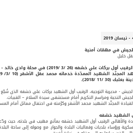
جيش في مهمّات أمنية
عقل خليل
 خشفه (26 /3 /2019) في محلة وادي خالد - عكار، في أثناء قيامه بواجبه العسكري.
ك (30 /11 /2018).
لجيش - مديرية التوجيه، الرقيب أول الشهيد بركات علي خشفه الذي شُيّع ف
يش التحية ومراسم التكريم أمام مستشفى سيدة السلام – القبيات.
لقيادة المجنّد الشهيد محمد الأشقر وكرّمته في احتفال مماثل أمام ال
ل الشهيد خشفه
دة والأهالي الرقيب أول الشهيد خشفه بمأتمٍ مهيب في بلدته، حيث ودّعه
ية ورؤساء بلديات وفعاليات البلدة والجوار. مع وصوله إلى ساحة البلدة، أ