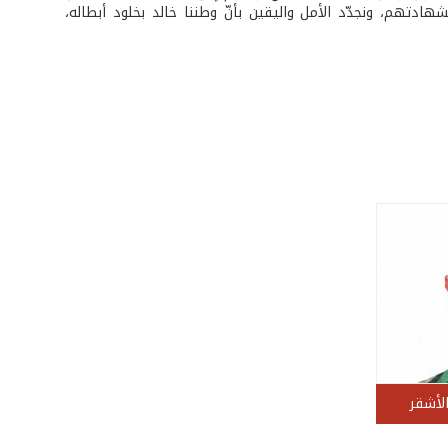
بشهادتهم، ونجدّد الأمل واليقين بأنّ وطننا خالد بخلود أبطاله،
لأشقر