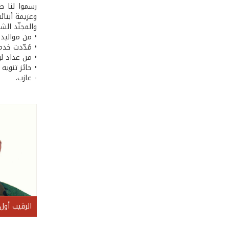
رسموا لنا طر
وعزيمة أبنائه
والمجنّد الش
• من مواليد 21 /6 /1993 في حكر الشيخ طابا - عكا
• مُدّدت خدماته 
• من عداد ل
• حائز تنويه
- عازب.
الرقيب أو