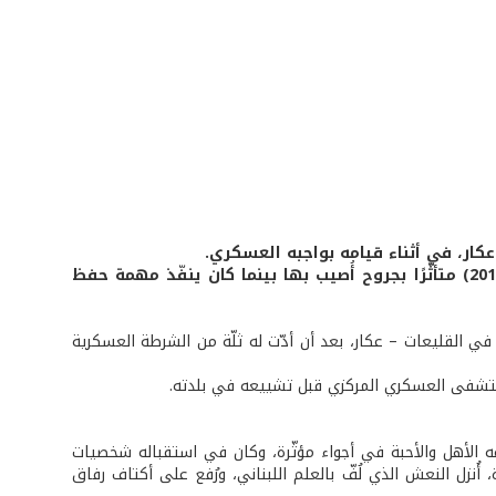
كما استشهد المجنّد الشهيد الممدّدة خدماته محمد عقل الأشقر (10 /3/ 2019) متأثّرًا بجروح أُصيب بها بينما كان ينفّذ مهمة حفظ
ي القليعات – عكار، بعد أن أدّت له ثلّة من الشرطة العسكرية
مستشفى العسكري المركزي قبل تشييعه في بلدته.
 الأهل والأحبة في أجواء مؤثّرة، وكان في استقباله شخصيات
ُنزل النعش الذي لُفّ بالعلم اللبناني، ورُفع على أكتاف رفاق