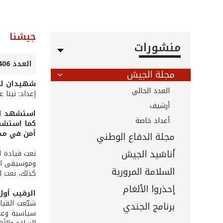
جيشنا
منشورات
العدد 406 - نيسان 2019
مجلة الجيش
شهيدان لل
العدد الحالي
إعداد: نينا 
أرشيف
استشهد الرقيب أول بركات علي
أعداد خاصة
أمن في مدينة بعلب
مجلة الدفاع الوطني
أناشيد الجيش
نعت قيادة ا
وموسيقى الج
السلامة المرورية
كذلك، نعت ا
إحذروا الألغام
الرقيب أو
شيّعت القيا
برنامج الجندي
سياسية وعسكر