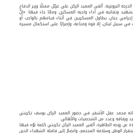
جة البرونزية، ألقى العميد الركن علي غزيّل ممثلًا وزير الدفاع
هيد وتفانيه في أداء واجبه العسكري. وممّا جاء فيها: «إنَّ
إجرامي جبان، يطاول العسكريين في أثناء قيامهم بالواجب أو
ت في سبيل لبنان، إلا قوة ومناعة، وإصرارًا على استكمال مسيرة
ماته محمد عقل الأشقر، في حضور العميد الركن يوسف تكريتي
يد ورفاقه وعدد من الشخصيات والأهالي.
اة عن روحه الطاهرة، ألقى العميد الركن تكريتي كلمة نوّه فيها
قرار الوطن وسلامة المجتمع، وانضمّ إلى قافلة الشهداء الذين