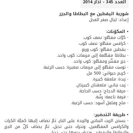
العدد 345 - آذار 2014
شوربة اليقطين مع البطاطا والجزر
إعداد: ليال صقر الفحل
• المكوّنات:
- كرّات مقطّع: نصف كوب.
- كرافس مقطّع: نصف كوب.
- يقطين مقطّع: كوب وربع.
- بطاطا مقطّعة إلى مربعات: كوب واحد.
- جزر مقشّر ومقطّع: كوب واحد.
- توست مقطّع إلى مربعات صغيرة: حسب الرغبة.
- كريم حيواني: 500 مل.
- زبدة: ملعقة كبيرة.
- زيت نباتي: ملعقتان كبيرتان.
- مرقة الدجاج: حسب الحاجة.
- قرفة ناعمة: رشّة.
- ملح وفلفل أسود: حسب الرغبة.
• طريقة التحضير:
- يسخن الزيت النباتي والزبدة على النار، ثمّ تضاف إليها كميّة الكرات
والكرافس المقطّعين، وتترك حتى تذبل، ثمّ يضاف كلّ من الجزر
والبطاطا واليقطين، وتترك بدورها حتى تذبل.