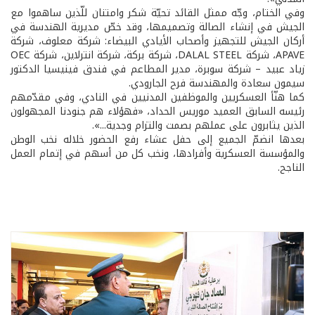
وفي الختام، وجّه ممثل القائد تحيّة شكر وامتنان للّذين ساهموا مع
الجيش في إنشاء الصالة وتصميمها، وقد خصّ مديرية الهندسة في
أركان الجيش للتجهيز وأصحاب الأيادي البيضاء: شركة معلوف، شركة
APAVE، شركة DALAL STEEL، شركة بركة، شركة انترلاين، شركة OEC
زياد عبيد – شركة سوبرة، مدير المطاعم في فندق فينيسيا الدكتور
سيمون سعادة والمهندسة فرح الجارودي.
كما هنّأ العسكريين والموظفين المدنيين في النادي، وفي مقدّمهم
رئيسه السابق العميد موريس الحداد، «فهؤلاء هم جنودنا المجهولون
الذين يثابرون على عملهم بصمت والتزام وجدية...».
بعدها انضمّ الجميع إلى حفل عشاء رفع الحضور خلاله نخب الوطن
والمؤسسة العسكرية وأفرادها، ونخب كل من أسهم في إتمام العمل
الناجح.