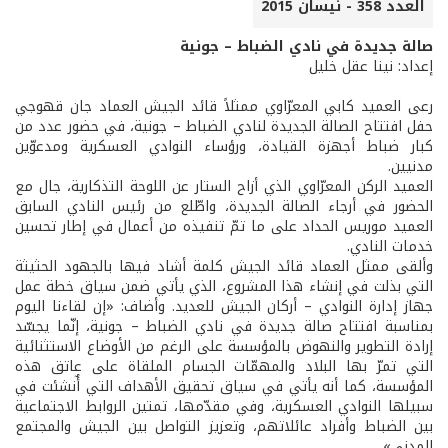
العدد 358 - نيسان 2015
صالة جديدة في نادي الضباط – جونية
إعداد: نينا عقل خليل
رعى العميد كابي المعرّاوي ممثلاً قائد الجيش العماد جان قهوجي
حفل افتتاح الصالة الجديدة لنادي الضباط – جونية، في حضور عدد من
كبار ضباط أجهزة القيادة، ورؤساء النوادي العسكرية ومدعوّين
مدنيين.
العميد الركن المعرّاوي الذي أزاح الستار عن اللوحة التذكارية، جال مع
الحضور في أرجاء الصالة الجديدة، واطّلع من رئيس النادي السابق
العميد موريس الحداد على ما تمّ تنفيذه من أعمال في إطار تحسين
خدمات النادي.
وألقى ممثل العماد قائد الجيش كلمة أشاد فيها بالجهود الحثيثة
التي بذلت في إنشاء هذا المشروع، الذي يأتي ضمن سياق خطة عمل
جهاز إدارة النوادي – أركان الجيش للعديد. وأضاف: «إن لقاءنا اليوم
بمناسبة افتتاح صالة جديدة في نادي الضباط – جونية، إنّما يجسّد
إرادة التطوير والنهوض بالمؤسسة على الرغم من الأوضاع الاستثنائية
التي تمرّ بها البلاد والمهمّات الجسام الملقاة على عاتق هذه
المؤسسة، كما أنه يأتي في سياق تحقيق الأهداف التي أٌنشئت في
سبيلها النوادي العسكرية، وفي مقدّمها، تمتين الروابط الاجتماعية
بين الضباط وأفراد عائلاتهم، وتعزيز التواصل بين الجيش والمجتمع
المدني».