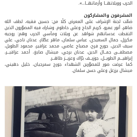
الحرب وويلاتهــا وأزماتهــا...».
المشرفون والمشاركون
ضمّت لجنة الإشراف على المعرض كلًا من: حسين فقيه، لطف الله
ضاهر، أنور عمرو، كريم الحاج وعلي حاطوم. وشارك فيه المصوّرون الذين
التقطت عدساتهم شواهد عن ويلات ومآسي الحرب وهم: روجيه
مكرزل، جمال السعيدي، عباس سلمان، ماهر عطّار، عدنان ناجي، علي
سيف الدين، جورج فرح، مصباح عاصي، محمد عزاقير، محمود الطويل،
مصطفــى جمــال الدين، عدنان برجي، ميشال صايغ، أحمد عزاقيــر،
إبراهيــم الطويــل، جوزيــف برّاك وعزيــز طاهــر.
كما عرضت صور للمصوّرين الشهداء جورج سمرجيان، خليل دهيني،
ميشال برزغل وعلي حسن سلمان.