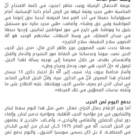
عريفة الاحتفال الزميلة رونيت ضاهر اعتبرت في كلمة الافتتاح أنّ
المناسبة «هي مجرد وقفة لبرهة من الزمن أمام ذاتنا الإنسانية، أمام
مسؤولياتنا جميعًا في أخذ العبر مما اقترفته أيدينا بحق إخوتنا في
المواطنية وفي حق وطننا». وأضافت: «هي مجرد نظرة نحو مستقبل
يليق بنا وبوطننا. هي تاريخ في صور لمواطنين لبنانيين، وُجِدوا حينها
في ميدان المعارك، في وسط الجبهات، سلاحهم الوحيد هو آلة
التصوير، سلاح الحقيقة، سلاح التاريخ».
بعدها تحدث نقيب المصورين عزيز طاهر الذي قال: «نحن جيل الحرب
الذين تعبت عيوننا وعدساتنا من التقاط صور التشرذم والدمار والقتل
والانقسام، نهدف من خلال معرضنا إلى توجيه رسالة لهذا الجيل،
لنقول له «إنّ الحرب هي موت ودمار وضياع وطن».
وأشار محافظ بيروت زياد شبيب إلى أنّه تمّ اختيار ذكرى 13 نيسان
لافتتاح هذا المعرض لأنّ في الذكرى عبرة، ولأنّ الجيل الحالي الصاعد
في لبنان، الذي لم يعرف مآسي الحرب وويلاتها، عليه الاطلاع على ما
وثّقته عدسات المصوّرين في تلك المرحلة».
ندفع اليوم ثمن الحرب
أما وزير الإعلام جمال الجراح، فقال: «في مثل هذا اليوم سقط لبنان
واللبنانيون في فخ مؤامرة الحرب الأهلية، ومؤامرة تدمير لبنان، وإلغاء
دور لبنان الحضاري والثقافي والريادي..». وأضــاف: «للذيــن لا يعلمون
من الجيل الجديد، أنّه في العام 1975 كــان لبنــان مـن أرقـى البلـدان
في المنطقــة، لا بـل كان يسمى سويسرا الشـرق... واليوم ندفع ثمن