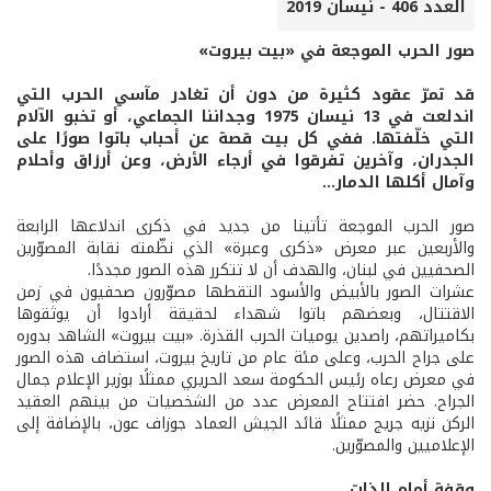
العدد 406 - نيسان 2019
صور الحرب الموجعة في «بيت بيروت»
قد تمرّ عقود كثيرة من دون أن تغادر مآسي الحرب التي
اندلعت في 13 نيسان 1975 وجداننا الجماعي، أو تخبو الآلام
التي خلّفتها. ففي كل بيت قصة عن أحباب باتوا صورًا على
الجدران، وآخرين تفرقوا في أرجاء الأرض، وعن أرزاق وأحلام
وآمال أكلها الدمار...
صور الحرب الموجعة تأتينا من جديد في ذكرى اندلاعها الرابعة
والأربعين عبر معرض «ذكرى وعبرة» الذي نظّمته نقابة المصوّرين
الصحفيين في لبنان، والهدف أن لا تتكرر هذه الصور مجددًا.
عشرات الصور بالأبيض والأسود التقطها مصوّرون صحفيون في زمن
الاقتتال، وبعضهم باتوا شهداء لحقيقة أرادوا أن يوثقوها
بكاميراتهم، راصدين يوميات الحرب القذرة. «بيت بيروت» الشاهد بدوره
على جراح الحرب، وعلى مئة عام من تاريخ بيروت، استضاف هذه الصور
في معرض رعاه رئيس الحكومة سعد الحريري ممثلًا بوزير الإعلام جمال
الجراح. حضر افتتاح المعرض عدد من الشخصيات من بينهم العقيد
الركن نزيه جريج ممثلًا قائد الجيش العماد جوزاف عون، بالإضافة إلى
الإعلاميين والمصوّرين.
وقفة أمام الذات