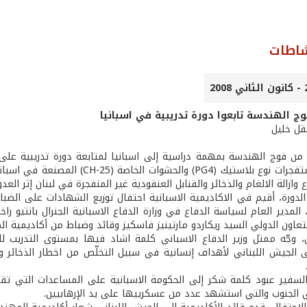
شاطات
ج الهندسة تابعوا دورة تدريبية في اسبانيا
عقل خليل
من فوج الهندسة بمهمة دراسية إلى اسبانيا لمتابعة دورة تدريبية على تد
استعمال المتفجرات نوع بلاستيك (G4
ع وازالة الالغام والذخائر والقنابل العنقودية غير المنفجرة في لبنان إثر العدوان
لدورة، أقيم في الاكاديمية الاسبانية احتفال توزيع الشهادات على الضباط
لمدير العام لسياسة الدفاع في وزارة الدفاع الاسبانية الجنرال بانتيو راخيو
التعاون الدولي السيد ريكاردو مارتينيز فاسكيز وقائد وضباط من أكاديمية 
، وجّه ممثل وزير الدفاع الاسباني كلمة اشاد فيها بمستوى التدريب ل
لى الجيش اللبناني لأهداف إنسانية في سبيل التخلّص من اخطار الذخائر و
 السفير عبود كلمة شكر إلى الحكومة الاسبانية على المساعدات التي تق
ي الجنوب والتي استشهد عدد من عسكرييها على يد الإرهابيين.