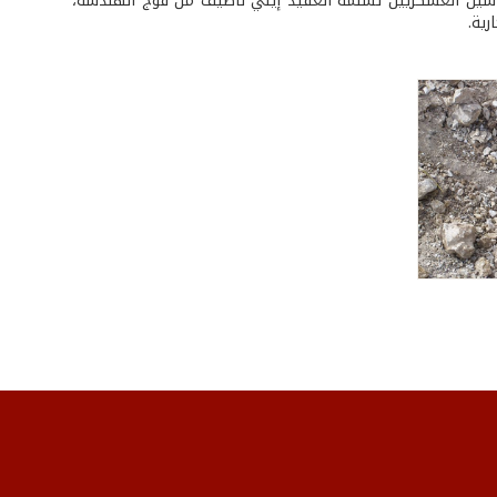
ندسين العسكريين تسلّمه العقيد إيلي ناصيف من فوج الهندسة،
رية.