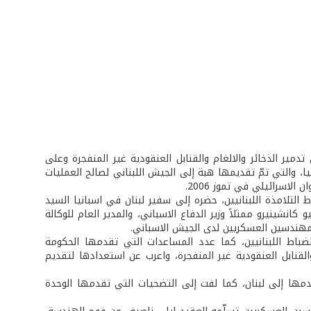
مير الذخائر والالغام والقنابل العنقودية غير المنفجرة وعلى
P) والحشوات الخاصة (CH-25) المصنعة في اسبانيا، والتي تمّ تقديمها هبة إلى الجيش اللبناني لصالح العمليات
 الاسرائيلي في تموز 2006.
 التلامذة اللبنانيين، حضره إلى سفير لبنان في اسبانيا السيد
 كانشينيرو ممثلاً وزير الدفاع الاسباني، والمدير العام للوكالة
المهندسين العسكريين لدى الجيش الاسباني.
لضباط اللبنانيين، كما عدد المساعدات التي تقدمها الحكومة
القنابل العنقودية غير المنفجرة، واعرب عن استعدادها لتقديم
دمها إلى لبنان، كما لفت إلى التضحيات التي تقدمها الوحدة