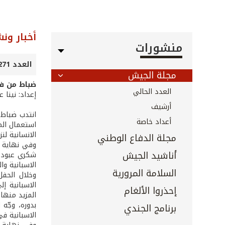
أخبار ون
منشورات
العدد 271 - كانون الثاني 2008
مجلة الجيش
ضباط من فو
العدد الحالي
إعداد: نينا 
أرشيف
انتدب ضباط 
أعداد خاصة
الانسانية لنز
مجلة الدفاع الوطني
وفي نهاية ا
أناشيد الجيش
شكري عبود، ا
الاسبانية و
السلامة المرورية
وخلال الحفل
الاسبانية إ
إحذروا الألغام
المزيد منها.
بدوره، وجّه
برنامج الجندي
الاسبانية ف