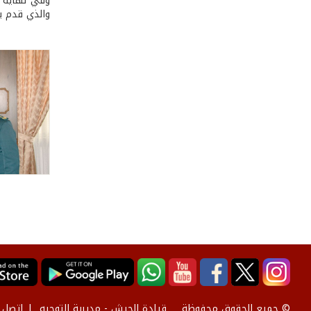
وفي نهاية ا
والذي قدم بد
قيادة الجيش - مديرية التوجيه
إتصل ب
© جميع الحقوق محفوظة