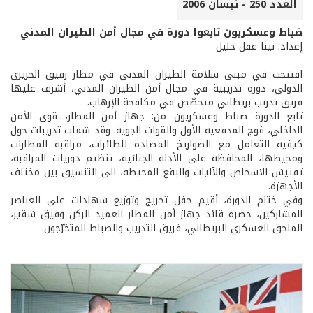
العدد 250 - نيسان 2006
ضباط وعسكريون تابعوا دورة في مجال أمن الطيران المدني
إعداد: نينا عقل خليل
افتتحت في مبنى سلامة الطيران المدني في مطار رفيق الحريري
الدولي، دورة تدريبية في مجال أمن الطيران المدني، أشرف عليها
فريق تدريب بريطاني متخصّص في مكافحة الإرهاب.
تابع الدورة ضباط وعسكريون من: جهاز أمن المطار، قوى الأمن
الداخلي، فوج المدفعية الأول والقوات الجوية. وقد شملت تدريبات حول
كيفية التعامل مع الصواريخ المضادة للطائرات، مراقبة المطارات
ومحيطها، المحافظة على الأدلة الجنائية، تنظيم دوريات المراقبة،
تفتيش الاشخاص والآليات والبقع المحيطة، الى التنسيق بين مختلف
الأجهزة.
وفي ختام الدورة، أقيم حفل تخريج وتوزيع شهادات على العناصر
المشاركين، حضره قائد جهاز أمن المطار العميد الركن وفيق شقير،
الملحق العسكري البريطاني، فريق التدريب والضباط المتخرّجون.