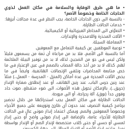
• ما هي طرق الوقاية والسلامة في مكان العمل لذوي
الحاجات الخاصة وخصوصاً الأصم؟
- بالنسبة الى ذوي الحاجات الخاصة، يجب النظر في عدة مجالات أبرزها:
• خدمات الحالات الطارئة.
• التعرّض الى المخاطر الفيزيائية أو الكيميائية.
• الآلات المحذرة واللامحذرة والإنذارات.
• المعاملة السيئة.
• توعية الموظفين عن كيفية التعامل مع المعوقين.
أما بالنسبة الى الأصم، فلا بد من مراعاة أن ثمة من يسمعون قليلاً
ولكن ليس في جو من الضجيج، لذلك لا بد من توفير البيئة الملائمة
لهم. كذلك لا بد من أخذ حالة المصاب بالصمم في عين الإعتبار في ما
خص متابعة المحاضرات وتلقي الإتصالات الهاتفية. وايضاً في ما
يخص الآلات المحذرة في عدة أماكن (المنزل - المدرسة - العمل...) مثلاً
عند رنين جرس الباب، عند رنين الهاتف، أو عند إنطلاق صفارة الإنذار
(حريق...)، بالإمكان تحويل هذه الأصوات، الى ضوء متقطع، صوت حاد
وقوي جداً (بوق)، آلة رجراجة، أو الى مروحة.
الحالات الطارئة في مكان العمل يجب استدراكها من خلال تحضير
برنامج كيفية التصرف عند حدوث أي طارئ وتوزيعه على جميع الأجراء
وخصوصاً المعوقين والصم. ويمكن اعتماد إنذار صوتي عالٍ في الحالات
الطارئة للأجراء عامة، بالإضافة الى إنذار ضوئي واضح أو حتى إنذار
لمسي أو حسي أو حتى كلاب متخصصة لإنذار الصم أو الإنذار بواسطة
زميل ملتزم إنذار الأصم أو الإنذار المحوّل الى جهاز الكمبيوتر.