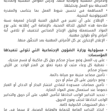
والأمراض المهنية والوقاية منها، ودرس العوامل النفسية والمادية
المحيطة بجو العمل وتحليلها.
• المساهمة في تحسين شروط العمل بما يتناسب والمقدرة
الفيزيولوجية البشرية.
- الإطلاع على أي تغيير في الطرق الفنية للإنتاج لمعرفة نسبة
ملاءمة هذه الطرق للحالة الصحية، بالإضافة الى إطلاعه على نوع
المواد المستعملة وطرق الإنتاج الصناعي لتخفيف أو تلافي أية
أمراض و/أو طوارئ مهنية.
- الإعلان الإجباري عن كل الأمراض المهنية بعد التحقّق منها.
• مسؤولية وزارة الشؤون الإجتماعية التي تتولى تنفيذها
المؤسسات:
- على رب العمل وضع سياج محكم حول كل ماكينة أو قسم متحرك.
- تغطية كل وعاء مثبت أو حفرة تعلو عن المتر الواحد عن الأرض
بسياج محكم.
- تأمين مصاعد متينة مع صيانة دائمة.
- وضع درابزين على كل سلم أو درج.
- تأمين صمامات مسدودة لتفادي انتشار البخار أو الدخان أو الغبار
خصوصاً عند استعمال بعض المواد الضارة.
- تحديد التدابير الواجب اتخاذها لتأمين الهرب على أثر حريق والتدابير
الواجب اتخاذها لتجنّب وقوع الحريق.
- حظر المشروبات الكحولية كافة.
- اتخاذ التدابير العامة للحماية والوقاية الصحية، لا سيما في ما