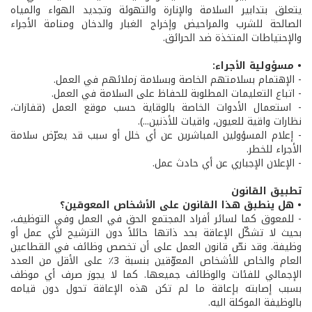
يتعلق بتدابير السلامة والإنارة والتهوئة وتجديد الهواء والمياه
الصالحة للشرب والمراحيض وإخراج الغبار والدخان ومنامة الأجراء
والإحتياطات المتخذة ضد الحرائق.
• مسؤولية الأجراء:
- الإهتمام بسلامتهم الخاصة وبسلامة زملائهم في العمل.
- اتباع التعليمات المطلوبة للحفاظ على السلامة في العمل.
- استعمال الأدوات الخاصة بالوقاية حسب موقع العمل (قفازات،
نظارات واقية للعيون، واقيات للأذنين...).
- إعلام المسؤولين المباشرين عن أي خلل أو سبب قد يعرّض سلامة
الأجراء للخطر.
- الإعلان الإجباري عن أي حادث عمل.
تطبيق القانون
• هل ينطبق هذا القانون على الأشخاص المعوقين؟
- للمعوق كما لسائر أفراد المجتمع الحق في العمل وفي التوظيف،
بحيث لا تشكّل الإعاقة بحد ذاتها حائلاً دون الترشيح لأي عمل أو
وظيفة. وقد نصّ قانون العمل على أن تخصص وظائف في القطاعين
العام والخاص للأشخاص المعوّقين بنسبة 3٪ على الأقل من العدد
الإجمالي للفئات والوظائف جميعها. كما لا يجوز صرف أي موظف
بسبب إصابته بإعاقة ما لم تكن هذه الإعاقة تحول دون قيامه
بالوظيفة الموكلة اليه.