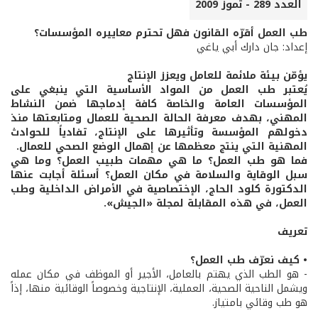
العدد 289 - تموز 2009
طب العمل أقرّه القانون فهل تحترم معاييره المؤسسات؟
إعداد: جان دارك أبي ياغي
يؤمّن بيئة ملائمة للعامل ويعزز الإنتاج
يُعتبر طب العمل من المواد الأساسية التي ينبغي على
المؤسسات العامة والخاصة كافة إدماجها ضمن النشاط
المهني، بهدف معرفة الحالة الصحية للعمال ومتابعتها منذ
دخولهم المؤسسة وتأثيرها على الإنتاج، تفادياً للحوادث
المهنية التي ينتج معظمها عن إهمال الوضع الصحي للعمال.
فما هو طب العمل؟ ما هي مهمات طبيب العمل؟ وما هي
سبل الوقاية والسلامة في مكان العمل؟ أسئلة أجابت عنها
الدكتورة كلود الحاج، الإختصاصية في الأمراض الداخلية وطب
العمل، في هذه المقابلة لمجلة «الجيش».
تعريف
• كيف نعرّف طب العمل؟
- هو الطب الذي يهتم بالعامل، الأجير أو الموظف في مكان عمله
ويشمل الناحية الصحية، العملية، الإنتاجية وخصوصاً الوقائية منها، إذاً
هو طب وقائي بامتياز.