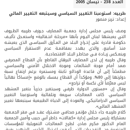
العدد 238 - نيسان 2005
طربيه: استوعبنا التغيير السياسي وسيتبعه التغيير المالي
إعداد: تريز منصور
وصـف رئيس مجلس إدارة جمعـية المصارف جـوزف طربيه الظـروف
التي يعيشها لبنان اليـوم بأنها «مرحلـة انتـقالية» واستعـجل تأليـف
حكومـة قادرة على إخـراج البـلد من المـأزق السياسـي الذي يعيشـه
منذ أسابيع، والذي يهدد بمفاقمـة عدم الاستقرار السياسي
وينعـكس زيـادة فـي مخاطـر البـلد الاقتصاديـة.
وقال طربيه إن لدى المصارف البرهان القاطع بأن القطاع المصرفي
صمد أمام موجة الشائعات وموجة الاختلال الأمني والسياسي،
مطمئناً إلى أن قاعدة الودائع ثابتة ومستمرة برغم ارتفاع نسبة
دولرتها إلى 80%، ومؤكداً أن القطاع يمسك بالوضع «إمساكاً نهائياً
ليس معرّضاً لأي نكسة أو تراجع».
وقال إن «مستوى الدولرة ظرفي وسيتغير جذرياً بتغير المشهد
السياسي. كانت المعالجات سريعة وتلقائية واستوعبنا التغيير
السياسي الدراماتيكي، والعودة إلى الحياة الطبيعية سيتبعها تغيير
المشهد المالي».
كلام طربيـه جاء خـلال مؤتمـر صحافي مشـترك عقـد في مقر الجمـعية
بمشاركة رئيس مجلس إدارة «كفالات» خاطر أبي حبيب وأمين الجمعية
العام الدكتور مكرم صادر، لطرح المعالجات التمويلية للمؤسسات
المتضررة من التفجـيرات التي أعـقبت اغـتيال الرئيس الشهيد رفيق