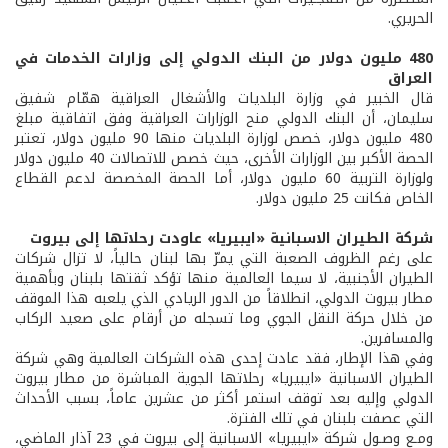
الحريري.
480 مليون دولار من البنك الدولي إلى وزارات الخدمات في
العراق
قال الخبير في وزارة البلديات والأشغال العراقية همّام شفيق
سليمان، أن البنك الدولي منح الوزارات العراقية وفق اتفاقية مبلغ
480 مليون دولار، خصص لوزارة البلديات منها 90 مليون دولار، تعتبر
الحصة الأكبر بين الوزارات الأخرى، حيث خصص للاتصالات 40 مليون دولار
ولوزارة التربية 60 مليون دولار، أما الحصة المخصصة لدعم القطاع
الخاص فكانت 25 مليون دولار.
شركة الطيران الاسبانية «ايبيريا» عاودت رحلاتها إلى بيروت
على رغم الظروف الصعبة التي يمرّ بها لبنان حالياً، لا تزال شركات
الطيران الأجنبية، لا سيما العالمية منها تؤكد ثقتها بلبنان وبأهمية
مطار بيروت الدولي، انطلاقاً من الدور الريادي الذي يلعبه هذا الموقف
من خلال حركة النقل الجوي وما تسجله من أرقام على صعيد الركاب
والمسافرين.
وفي هذا الإطار، فقد عادت إحدى هذه الشركات العالمية وهي شركة
الطيران الاسبانية «ايبيريا» رحلاتها الجوية المباشرة من مطار بيروت
الدولي وإليه بعد توقف استمر أكثر من عشرين عاماً، بسبب الأحداث
التي عصفت بلبنان في تلك الفترة.
ومـع وصـول شركة «ايبيريا» الاسبانية إلى بيروت في 23 آذار الماضي،