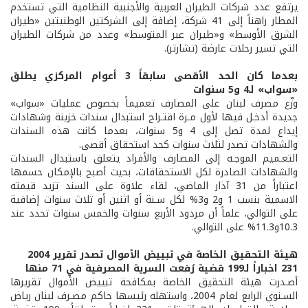
يرتفع عدد شركات الطيران العربية والأجنبية النظامية التي تستخدم
المطار راهناً إلى 41 شركة، إضافة إلى الشركتين الوطنيتين «طيران
الشرق الأوسط» و«طيران عبر المتوسط» وعدد من شركات الطيران
التي تسير رحلات عارضة (تشارتر).
بعدما كان الحد الأقصى سابقاً 3 أعوام المركزي يطلق
«سواب» لـ4 و5 سنوات
وزّع مصرف لبنان على المصارف تعميماً بخصوص عمليات «سواب»
جديدة أدخـل فيها لأول مـرة اقتـراح استبدال سندات خزينة وشهادات
إيداع لمدة تصل إلى 4 و5 سنوات، بعدما كانت هذه السندات
والشهادات تصدر لثلاث سنوات كحد استحقاق أقصى.
التعـميم الموجـه إلى المصارف والأفراد يتعلق باستبدال السندات
والشهادات الصادرة لكل الاستحقاقات، بحيث أصبح بالإمكان حسمها
اعتباراً من 31 آذار الماضي، لقاء علاوة على السند تزيد قيمته
الاسمية بنسب 1 و2 و3% لكل سـنة أو اثنين أو ثلاث سنوات إضافية
على التوالي، علماً أن مردود الأربع سنوات والخمس سنوات تحدد عند
10.3و11.3% على التوالي.
هيئة التحقيق الخاصة في تبييض الأموال تصدر تقرير 2004
231 اخباراً لـ199 قضية رُفعت السرية المصرفية في 71 منها
أصـدرت هيئة التحقيق الخاصة بمكافحة تبييض الأموال تقريرها
السـنوي الرابع لعام 2004، واستهله رئيسها حاكم مصـرف لبنان رياض