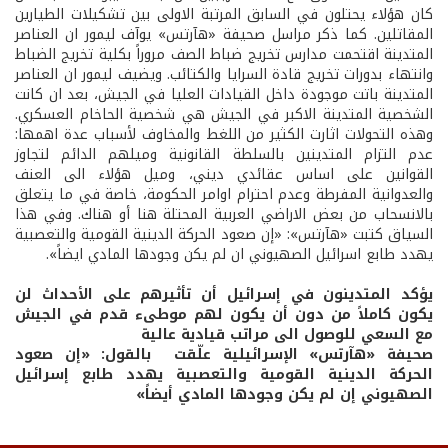
كان هؤلاء يحتلون في السابق المرتبة الاولى بين تشكيلات الطيارين
المقاتلين. كما ذكر مراسل صحيفة «هآرتس» يوآف ليمور ان العناصر
المتدينة اقتحمت مدارس تخريج ضباط الصف مروراً بكلية تخريج الضباط
وانتهاء بدورات تخريج قادة السرايا والكتائب. ويضيف ليمور ان العناصر
المتدينة باتت موجودة داخل القيادات العليا في الجيش، بعد ان كانت
الشخصية المتدينة الاكبر في الجيش هي شخصية الحاخام العسكري.
وهذه التحولات اثارت الكثير من اللغط والمخاوف لأسباب عدة اهمها:
عدم التزام المتدينين بالسلطة القانونية وميلهم الدائم لتجاوز
القوانين على اساس عقائدي ديني، وميل هؤلاء الى العنف
والعدوانية المفرطة وعدم احترام اوامر الحكومة، خاصة في ما يتعلق
بالانسحاب من بعض الاراضي العربية المحتلة هنا أو هناك. وفي هذا
السياق كتبت «هآرتس»: «إن صعود الحركة الدينية القومية والتعصبية
يهدد طابع اسرائيل الصهيوني ان لم يكن وجودها المادي ايضاً».
يؤكد المتدينون في إسرائيل أن تأثيرهم على الأحداث لن
يكون كاملاً من دون أن يكون لهم موطىء قدم في الجيش
مع السعي للوصول الى مراتب قيادية عالية
صحيفة «هآرتس» الإسرائيلية علّقت بالقول: «إن صعود
الحركة الدينية القومية والتعصبية يهدد طابع إسرائيل
الصهيوني إن لم يكن وجودها المادي أيضاً»