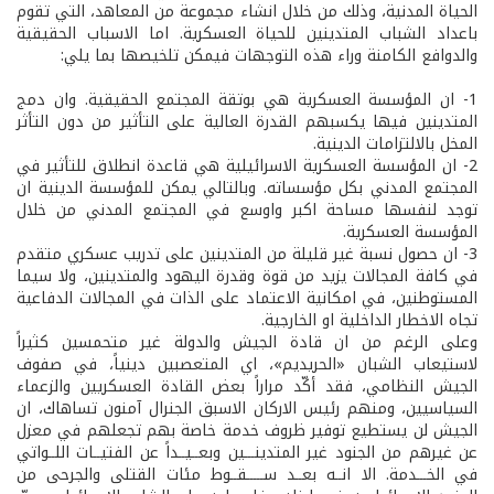
الحياة المدنية، وذلك من خلال انشاء مجموعة من المعاهد، التي تقوم
باعداد الشباب المتدينين للحياة العسكرية. اما الاسباب الحقيقية
والدوافع الكامنة وراء هذه التوجهات فيمكن تلخيصها بما يلي:
1- ان المؤسسة العسكرية هي بوتقة المجتمع الحقيقية. وان دمج
المتدينين فيها يكسبهم القدرة العالية على التأثير من دون التأثر
المخل بالالتزامات الدينية.
2- ان المؤسسة العسكرية الاسرائيلية هي قاعدة انطلاق للتأثير في
المجتمع المدني بكل مؤسساته. وبالتالي يمكن للمؤسسة الدينية ان
توجد لنفسها مساحة اكبر واوسع في المجتمع المدني من خلال
المؤسسة العسكرية.
3- ان حصول نسبة غير قليلة من المتدينين على تدريب عسكري متقدم
في كافة المجالات يزيد من قوة وقدرة اليهود والمتدينين، ولا سيما
المستوطنين، في امكانية الاعتماد على الذات في المجالات الدفاعية
تجاه الاخطار الداخلية او الخارجية.
وعلى الرغم من ان قادة الجيش والدولة غير متحمسين كثيراً
لاستيعاب الشبان «الحريديم»، اي المتعصبين دينياً، في صفوف
الجيش النظامي، فقد أكّد مراراً بعض القادة العسكريين والزعماء
السياسيين، ومنهم رئيس الاركان الاسبق الجنرال آمنون تساهاك، ان
الجيش لن يستطيع توفير ظروف خدمة خاصة بهم تجعلهم في معزل
عن غيرهم من الجنود غير المتدينـــين وبعــيــداً عن الفتيــات اللــواتي
في الخـــدمة. الا انــه بعــد ســـــقــوط مئات القتلى والجرحى من