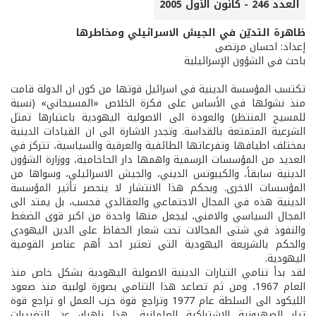
العدد 246 - كانون الأول 2005
ظاهرة التديّن في الجيش الاسرائيلي ومخاطرها
إعداد: احسان مرتضى
باحث في الشؤون الإسرائيلية
تكتسب المؤسسة الدينية في اسرائيل قوتها من كون ان الدولة قامت
منذ نشوئها في الأساس على فكرة الخلاص «المسيحاني» (نسبة
للمسيح المنتظر) والعودة الى الاصولية اليهودية باعتبارها تمثل
الشرعية المتمتعة بالقداسة. وتجدر الاشارة الى ان القيادات الدينية
بمختلف اطيافها وتفرعاتها الطائفية والعرقية والسياسية، تتركز في
العديد من المؤسسات الرسمية واهمها دار الحاخامية، ووزارة الشؤون
الدينية سابقاً، والكيبوتس الديني، والجيش الاسرائيلي، وسواها من
المؤسسات الاخرى. وبحكم هذا الانتشار لا ينحصر تأثير المؤسسة
الدينية هذه في المجال الاجتماعي والعقائدي فحسب، بل يمتد الى
المجال السياسي والامني، ليجعل منها واحدة من اكبر قوى الضغط
والنفوذ في شتى المجالات تحت شعار الحفاظ على الدين اليهودي
والحكم بالشريعة اليهودية التي تعتبر احد أهم عناصر القومية
اليهودية.
لقد بدأ تنامي التيارات الدينية الاصولية اليهودية بشكل خاص منذ
العام 1967، ومن ثم تصاعد هذا التنامي بصورة لولبية منذ صعود
الليكود الى السلطة عام 1977 وتراجع قوة حزب العمل او تراجع قوة
تيار الصهيونية الاشتراكية العلمانية، هذا ناهيك عن التغييرات