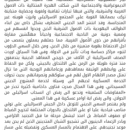
الديموغرافية والاجتماعية التي شكلت الهجرة المتتالية ذات الاصول
الغربية والشرقية، والتي فيها تيارات ثقافية ولغوية وحضارية متباينة
تركت بصماتها القوية على المجتمع الاسرائيلي وابرزت هويته غير
المتجانسة. وقد انتشر المد الديني المتطرف بشكل خاص بين ابناء
الطوائف اليهودية ذات الاصول الشرقية الذين وجدوا انفسهم في
وضعية دونية من الناحية الاجتماعية واحياناً مهمَّشين مقارنة
بأقرانهم من ذوي الأصول الغربية، مما جعلهم يعملون بتعصب من
اجل الاحتفاظ بهوية متميزة من خلال الدين، ومن خلال السعي الدؤوب
لتبوء مراكز حساسة وذات تأثير في الدولة. وفي هذا السياق اوردت
الصحف الاسرائيلية ان الآلاف من خريجي المعاهد الدينية يتدفقون
منذ فترة طويلة من الزمن على الالتحاق بالجيش، ولكن مع الحفاظ
على روابطهم الوثيقة بمعاهدهم وزعاماتهم الروحية التي ما تزال
تمثل مصدر الالهام الاول لهم في سلوكهم وتصرفاتهم، بحيث تحولت
الخدمة العسكرية لديهم الى وسيلة لخدمة المشروع الديني
المسيحاني. وفي هذا المجال صدرت فتاوى حاخامية كثيرة تحذر من
«المفاوضات السلمية» وتدعو الى رفض اي انسحاب اسرائيلي من
الجولان، والى رفض اية اوامر عسكرية في هذا المعنى.
ولم يقتصر السعي الديني للتوغل داخل الجيش الاسرائيلي على تولي
مناصب قيادية عليا او على الالتحاق بالدورات المختلفة لتخريج الضباط
او صفوف الضباط، بل امتد ليشمل مرحلة ما قبل التجنيد الالزامي.
وبادر الزعماء الدينيون الى تشجيع الشبان المتدينين الذين لم يحن بعد
موعد تجنيدهم، على الاهتمام بالمسار العسكري وتفضيله على مسار