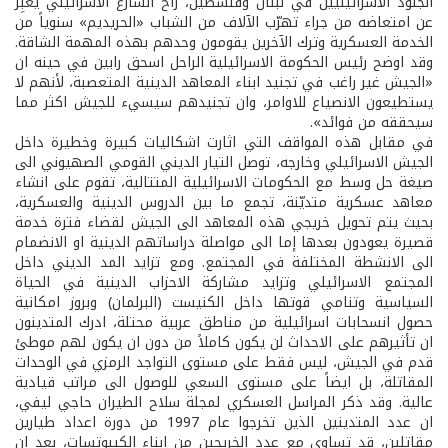
الجنود الاسرائيليين في لبنان وفلسطين، راح الشارع الاسرائيلي يعبِّر
عن امتعاضه من جراء تهرّب الآلاف من الشباب «الحريديم» سنوياً من
الخدمة العسكرية وترك الآخرين يقومون وحدهم بهذه المهمة الشاقة.
وقد اوضح رئيس الحكومة الاسرائيلية الراحل اسحق رابين في حينه ان
«الجيش غير راغب في تجنيد ابناء المعاهد الدينية المتعصبة، لأنهم لا
يستطيعون الانصياع للاوامر، وان تجنيدهم سيسيء للجيش اكثر مما
سيحققه من فوائد».
في مقابل هذه المواقف التي اثارت اشكاليات كبيرة وخطيرة داخل
الجيش الاسرائيلي وخارجه، توصل التيار الديني القومي الصهيوني الى
صيغة حل وسط مع الحكومات الاسرائيلية المتتالية، تقوم على انشاء
معاهد عسكرية متديّنة، تجمع ما بين الدروس الدينية والعسكرية،
بحيث يتم تحويل خريجي هذه المعاهد الى الجيش لقضاء فترة خدمة
قصيرة يعودون بعدها إما الى مواصلة دراساتهم الدينية او الانضمام
الى الانشطة المختلفة في المجتمع. ومع تزايد المد الديني داخل
المجتمع الاسرائيلي وتزايد مشاركة الاحزاب الدينية في الحياة
السياسية وتنامي قوتها داخل الكنيست (البرلمان) وبروز امكانية
حصول انسحابات اسرائيلية من مناطق عربية محتلة، ادرك المتدينون
ان تأثيرهم على الاحداث لن يكون كاملاً من دون ان يكون لهم موطئ
قدم في الجيش، ليس فقط على مستوى التواجد الرمزي في الوحدات
المقاتلة، بل ايضاً على مستوى السعي للوصول الى مراتب قيادية
عالية. وقد ذكر المراسل العسكري لمجلة سلاح الطيران حاجي ليفي،
ان عدد المتدينين الذين تخرجوا عام 1997 من دورة اعداد طيارين
مقاتلين، قد تساوى مع عدد الخريجين من ابناء الكيبوتسات، بعد ان