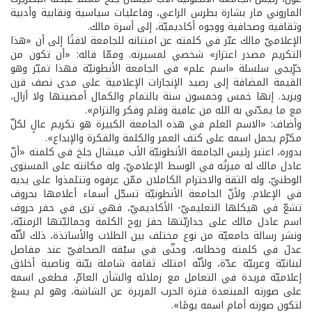
الماروني مار بشارة بطرس الراعي، وفاعليات سياسية ونقابية وأدبية
وثقافية وصحافية ووجوه أكاديميّة، إلى أسرة مالك.
الإعلاميّ مالك عبّر في كلمته عن امتنانه للجامعة لافتًا إلى أن «هذا
التكريم مصدر اعتزاز» شخصي لمسيرته. وممّا قاله: «أن تكون من
خرِّيجي سلسلة «اسم علم» في الجامعة الأنطونيّة فهذا تميّز وهو
القيمة المضافة إلى رصيد الإنجازات الإعلامية على مدى نصف قرن
ويزيد. إنها خمس وخمسون سنة بالتمام والكمال أمضيتها ولا أزال،
مع ما يمدّني به الله من عافية وقلم وفكر والتزام».
وأضاف: «الاسم العلم في هذه الجامعة الكبيرة هو تكريم عالٍ لكلّ
مكرّم يحمل اسمه على كتف العمر والكلمة والفكرة والإبداع».
بدوره، اعتبر رئيس الجامعة الأنطونيّة الأب ميشال جلخ في كلمته «أنّ
عادل مالك له ميزتُه في الوسط الإعلاميّ، وله مكانته على المستوى
الوطنيّ، وله الثقة والاحترام الكاملان ممّن عرفوه وتتلمذوا على يديه
في الإعلام. ولأنّ الجامعة الأنطونيّة تسجّل أسماء أعلامها بحروف
تشعّ في هيكلها التعليميّ- الأكاديميّ، فهي ترى في حفر حروف
اسم عادل مالك على جداريّتها حفرَ روح الكلمة وجماليّتها الزمنيّة،
ونشر رسالة جامعيّة من نوع مختلف بين الطلاب والأساتذة، ذلك لأنّه
عدلَ في كلمته وخطابه، وحتّى في سبْقه الصحافيّ عند مفاصل
لبنانيّة وعربيّة عدّة، ولأنّه امتلك ثقافة شاملة بيّنة وناصية أخلاق
إعلاميّة فريدة في التعامل مع زملائه والشأن العامّ، فطغى اسمه
على صورته المبتعدة فترة الحرب المريرة عن الشاشة، وهو لم يسعَ
لتكون صورته أمام اسمه يومًا».