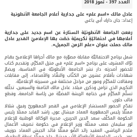
العدد 397 - تموز 2018
عادل مالك «اسم علم» على جدارية أعلام الجامعة الأنطونية
إعداد: جان دارك أبي ياغي
رفعتِ الجامعة الأنطونيّة الستارة عن اسم جديد على جدارية
أعلامِها في احتفاليّةٍ تكريميّة خصّت بها الإعلاميّ القدير عادل
مالك حملت عنوان «علم الزمن الجميل».
شمل برنامج الاحتفاليَّة مقابلة مصوّرة مع مالك أجراها الإعلاميّ بسّام
برّاك المشرف على برنامج «اسم عَلم» في منزل المكرَّم، وتقديم كتاب
للحضور أصدرته دار نشر الجامعة الأنطونيّة في المناسبة، ويضمّ
شهادات بأقلام عشرين من الكتّاب والنقّاد والأصدقاء، إلى مقابلات
ومقالات للمكرَّم وصور من مراحلَ مختلفة في مسيرته الإعلاميَّة.
التكريم الذي تزامن وذكرى ميلاد عادل مالك الثامنة والسبعين، تخلّله
تسلّم المكرَّم في ختامِه الريشة الفضيَّة من رئاسة الجامعة، وقطع
قالب حلوى.
تقدّم الحضور المستشار الإعلامي في القصر الجمهوريّ رفيق شلالا
ممثّلًا رئيس الجمهورية العماد ميشال عون، راشد الفايد ممثلًا رئيس
الحكومة المكلّف سعد الدين الحريري، مديرة الوكالة الوطنية للإعلام
لور سليمان صعب ممثلّة وزير الإعلام في حكومة تصريف الأعمال
ملحم الرياشي، العقيد رائد الضّو ممثّلًا قائد الجيش العماد جوزيف
عون، رئيس الجامعة الأنطونيّة الأب ميشال جلخ ممثّلًا غبطة البطريرك