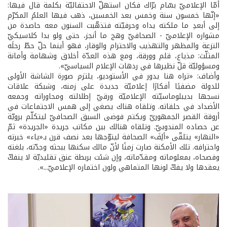
أمّا الإعلاميّ بسّام برّاك فكان استهلّ الاحتفاليّة بكلمة قال فيها:
«إنّها خمسون سنة وخمس بعد الخمسين، ذهب فيها العلمُ المكرّم
إلى أبعدِ ما ملكته يداه وحرفيّته فتذهّبت السنون معه حاصدة من
مشواره الإعلاميّ - الصحافيّ وهج ما أنجز، حتى ولو بدا كلاسيكيّ
النزعة والمظهر والتهذيب والاحترام والوقار، فهو أينما حلّ حطّ رحلَه
المثلّث: مذياع، قلم وورقة، ومع هذه العدّة أخلاق وشهامة وأمانة
ومسؤوليّة قلّ نظيرها في ردهات الإعلام السياسيّ».
وأضاف: «تراه هنا يدور في الأستوديو، يلتزم صورة الشاشة الأولى
للدولة مضفيًا أفكارًا إعلاميّة جديدة على زمنه، وشبكة علاقات
نسجها بديبلوماسيّته الإعلاميّة ورقيّ إطلالته ومحاوراته وجمعه
الأضداد في حلقاته. وتلقاه هناك يصغي إلى همس الاجتماعات في
أروقة القصر الجمهوريّ ويكتم فوضى السبق الصحافيّ ليتكلّم برويّة
عن حصاده المندوبيّ. وتلقاه هنالك بين مكاتب جريدة «الجريدة» ثمّ
«النهار» يتلقّى «ألِفَ» الصحافة ليتوّجها بعد نصف قرن بـ«ياء» خبرته
واحترافه. تلك الأمكنة صارت زمنًا لأنّ مالك سكنها ببحثه وجدّته، بلغته
وفصحاه، بمعلوماته ومقدّماته، وإن شئت بربطة عنق تقليديّة لا ينفكّ
يعقدها ولا يفكّ لونها المتماهي ولون اختماره الإعلاميّ...».