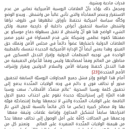
قدرات مادية وبشرية.
ومجمل ذلك يؤكد بأنّ العلاقات الروسية الأميركية تعاني من عدم
الاستقرار وعنصر المفاجأة والتي تأتي غالباً من واشنطن . ويبدو الوضع
وكأنّه سياسة أميركية تحتفظ بأوراق تظهرها في ظروف تراها
واشنطن مناسبة لتحقيق أغراض داخلية أو خارجية معينة. ولكن
الشيء الواضح هنا هو أنّ واشنطن لا تقبل بسهولة دفاع موسكو عن
صفتها كقوة عظمى وشريكة على قدم المساواة في تقرير مصير
العلاقات الدولية باعتبارها عضواً دائماً في مجلس الأمن وتملك حق
الفيتو. وهذا يعني أيضاً أنّ الإدارة الأميركية الجديدة تتمسك بالقطبية
الواحدة في توجيه المنظمات الدولية وإقرار التدخل العسكري في
مناطق من العالم وفقاً لمصالحها وليس وفقاً للأغراض الحقيقية من
هذا التدخل كحفظ وصيانة الأمن والسلام الدوليين وبقرار وإشراف
الأمم المتحدة(
[23]
أمام هذا الواقع وإثر فشل جميع المحاولات الروسيّة السابقة لتحقيق
محور أو تحالف قوي و دائم في وجه الولايات المتّحدة يدفع إلى
تحقيق كلمة روسيا السحرية "عالم متعدّد الأقطاب"، سعت روسيا
هذه المرّة إلى إستراتيجيّة جديدة تقوم على اجتذاب جميع الدول
الناقمة على الولايات المتّحدة والتي لا تجمعها روابط إقتصاديّة قويّة
بها ولا مصالح كبيرة (عكس ما كان قائماً بالنسبة للدول التي تمّ
اقتراحها سابقاً لتشكيل المحاور)، وإقامة علاقات وثيقة معها
ودعمها في المجالات كافّة على أمل الوصول إلى تحالف معها يحدّ
من هيمنة الولايات المتّحدة المنفردة على العالم. وتعتبر كل من