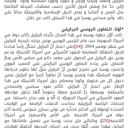
البرازيل والهند وتركيا وإيران و سوريا وكوريا الشماليّة وكوبا وفرنسا
(إلى حدّ ما) وبعض الدول الأخرى (حسب معطيات المرحلة القائمة)
مثل الصين و ألمانيا و بعض الدول الإسلامية والأفريقيّة مثالاً على
ذلك وأبرز مساعي روسيا في هذا السياق كانت من خلال:
*أوّلاً: التعاون الروسي­ البرازيلي
كانت أوّل خطوة روسية في هذا المجال باتّجاه البرازيل (أكبر دولة في
أميركا الجنوبية) حيث قام الرئيس الروسي بوتين بزيارة تاريخية للبرازيل
في شهر نوفمبر 2004 (
[24]
)على اعتبار أنّ البرازيل تشكّل رأساً قيادياً
للدول المهمّة المعارضة للنفوذ الأميركي في أميركا اللاتينيّة. ودعم
بوتين حق البرازيل في الحصول على مقعد دائم في مجلس الأمن، وتمّ
الاتفاق على زيادة التعاون الروسي البرازيلي على الصعيد النووي
واعتبرت روسيا في تصريح لبوتين أنّ البرازيل يحقّ لها تطوير قدراتها
النووية السلميّة. هذا وتعتبر روسيا أنّ تعاوناً كبيراً مع البرازيل يعني
دخول كل من فنزويلا وكوبا ومعظم دول أميركا اللاتينيّة في هذا
الإطار على اعتبار أنّ البرازيل، كأكبر نفوذ سياسي واقتصادي
بالمنطقة، بوسعها جرّ الجميع معها خصوصاً أنّها تحاول مواجهة
النفوذ الأميركي في أميركا الجنوبيّة. إذ أنّه و عقب نجاح داسيلفا في
إنتخابات الرئاسة البرازيلية تصاعدت الحملات الرافضة في الولايات
المتحدة لوصوله إلى الحكم محذّرة من تولي يساري شيوعي رئاسة أكبر
دولة في أميركا اللاتينية على الأمن والاستقرار في أميركا
اللاتينية(
[25]
). وبالتالي فإن نجحت روسيا في تفعيل علاقاتها مع
البرازيل فهذا يعني أنّها نجحت في اختراق الحديقة الخلفيّة للولايات