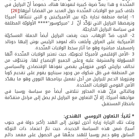
المتّحدة و هذا يعدّ ضربة كبيرة لنفوذها هناك. خصوصاً أنّ البرازيل في
خلاف كبير مع الولايات المتّحدة حول العديد من القضايا أبرزها(
[26]
1­- إقامة منطقة تجارة حرّة بين الأميركيتين و التي تتبنّاها أميركا
وترفضها البرازيل التي تؤكّد أنّ لـ "ميركوسور"**** الأولويّة المطلقة
في سياسة البرازيل الخارجيّة.
2­- الحرب ضدّ الإرهاب، حيث رفضت البرازيل أيضاً الحملة العسكريّة
الأميركية على العراق وأبلغت ذلك لموفد الرئيس بوش إليها دونالد
رامسفيلد مباشرة وهو ما أثار سخط الولايات المتّحدة.
3­ -الأمن الإقليمي لأميركا لجنوبيّة، حيث تعتبر الولايات المتّحدة أنّها
المسؤولة والمشرفة عليه وعلى الجميع الإنصياع لها، وتتخوّف من
تحالف برازيلي كوبي فنزويلّي يقصي نفوذها الإقتصادي والسياسي
من المنطقة في ظل شكوك من وجود سيناريو يقوم على تقديم كوبا
وقنزويلا الدعم للبرازيل من أجل تفعيل برنامجها النووي وهو ما يهدّد
الأمن القومي للولايات المتّحدة.
وبالتالي فإنّ هذه المحاور تتلاقى أيضاً مع سياسة روسيا في
مواجهة أميركا، إلا أنّ التعاون مع البرازيل لم يصل إلى مراحل متقدّمة
بانتظار المستقبل.
* ثانياً: التعاون الروسي ­ الهندي:
وتلت تلك الزيارة زيارة أخرى لبوتين إلى الهند (أكبر دولة في جنوب
آسيا) ضمن هذه السياسة الجديدة، حيث تمّ اعتماد ذات التوجّه
السابق وهو دعم روسيا للهند بحقّها في الحصول على مقعد دائم