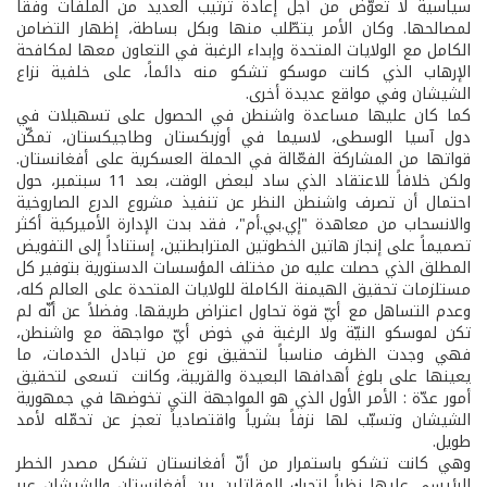
سياسية لا تعوّض من أجل إعادة ترتيب العديد من الملفات وفقا
لمصالحها. وكان الأمر يتطّلب منها وبكل بساطة، إظهار التضامن
الكامل مع الولايات المتحدة وإبداء الرغبة في التعاون معها لمكافحة
الإرهاب الذي كانت موسكو تشكو منه دائماً، على خلفية نزاع
الشيشان وفي مواقع عديدة أخرى.
كما كان عليها مساعدة واشنطن في الحصول على تسهيلات في
دول آسيا الوسطى، لاسيما في أوزبكستان وطاجيكستان، تمكّن
قواتها من المشاركة الفعّالة في الحملة العسكرية على أفغانستان.
ولكن خلافاً للاعتقاد الذي ساد لبعض الوقت، بعد 11 سبتمبر، حول
احتمال أن تصرف واشنطن النظر عن تنفيذ مشروع الدرع الصاروخية
والانسحاب من معاهدة "إي.بي.أم"، فقد بدت الإدارة الأميركية أكثر
تصميماً على إنجاز هاتين الخطوتين المترابطتين، إستناداً إلى التفويض
المطلق الذي حصلت عليه من مختلف المؤسسات الدستورية بتوفير كل
مستلزمات تحقيق الهيمنة الكاملة للولايات المتحدة على العالم كله،
وعدم التساهل مع أيّ قوة تحاول اعتراض طريقها. وفضلاً عن أنّه لم
تكن لموسكو النيّة ولا الرغبة في خوض أيّ مواجهة مع واشنطن،
فهي وجدت الظرف مناسباً لتحقيق نوع من تبادل الخدمات، ما
يعينها على بلوغ أهدافها البعيدة والقريبة، وكانت تسعى لتحقيق
أمور عدّة : الأمر الأول الذي هو المواجهة التي تخوضها في جمهورية
الشيشان وتسبّب لها نزفاً بشرياً واقتصادياً تعجز عن تحمّله لأمد
طويل.
وهي كانت تشكو باستمرار من أنّ أفغانستان تشكل مصدر الخطر
الرئيسي عليها نظراً لتحرك المقاتلين بين أفغانستان والشيشان عبر