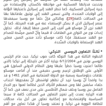
وتحديث قدراتها العسكرية في مواجهة باكستان، والإستفادة من
خبرة إسرائيل العسكرية، كما تنظر الهند إلى إسرائيل باعتبارها البوّابة
إلى الولايات المتحدة، والتي تسعى الهند إلى توثيق علاقاتها بها
في المجالات كافة(
[29]
). وبالتالي فإنّ حلفاً مع روسيا سيفقدها
عنصر إسرائيل الذي لا يمكن الإستغناء عنه في هذه المرحلة، كما أنّ
الهند ترى أنّ موسكو هي أقرب إلى الصين منها إليها، لذلك تحاول
إحداث نوع من التوازن في العلاقات لا سّيما وأنّ الصين مرشّحة للصدام
مع الهند مستقبلاً، فإذا كانت موسكو تأخذ منحى الصين، فعلى
الهند الإستعانة بالولايات المتّحدة.
* ثالثاً: التعاون الروسي ­ التركي:
الخطوة الثالثة في هذا التوجّه كانت صوب تركيا، حيث قام الرئيس
الروسي بوتين في 6/12/2004 بزيارة أكثر من تاريخيّة إلى تركيا (التي
طالما اعتبرت روسيا خطراً عليها وفق النظام الدولي السابق) هي
الأولى على الإطلاق لزعيم روسي حقيقي منذ أن أقامت موسكو
علاقات دبلوماسية رسمية مع الدولة العثمانية في العام .1492 و قد
بدا واضحاً أنّ روسيا تريد أن تظهر لواشنطن أنّ بمقدورها اجتذاب
حلفاء سابقين لها ومن ضمنهم الأتراك الذين لطالما لعبوا دور الجدار
الفاصل بين روسيا وحلف شمال الأطلسي على مدى نصف قرن. كما أنّ
هذه الزيارة عمدت إلى تعزيز التعاون في المجالات كافة لا سيما
السياسية والإقتصادية مع إمكانية تعاون من أجل بناء محطّات
للطاقة النووية في تركيا. و تعتقد روسيا أن هكذا تعاون مع أهم