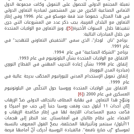
تعبئة المجتمع الدولي للحصول على التمويل. وكانت مجموعة الدول
الثماني الصناعية الكبرى من بين المشجعين لمبادرة التعاون الدولي
في هذا المجال، خصوصاً منذ قمة موسكو في عام .1996 وفي إطار
التعاون مع البلدان الغربية، يجب ذكر عدد من المشروعات التي جرى
تنفيذها خلال السنوات الأخيرة(
[5]
). وبرز التعاون مع الولايات المتحدة
من خلال المبادرات التالية:
­ برنامج "نان ­ لوجار"، الذي سمي "التخفيض التعاوني للتهديد" في
عام 1991.
­ برنامج "الشركة الصناعية" في عام 1994.
­ الاتفاق مع الولايات المتحدة بشأن البلوتونيوم في عام 1993.
­ إتفاق عام 1998 بشأن إعادة التدريب المهني في القطاع النووي
(مبادرة المدن النووية).
­ إتفاق تمويل الإستخدام المدني لليورانيوم المخصّب بدرجة عالية في
عام 1999.
­ الاتفاق بين الولايات المتحدة وروسيا حول التخلّص من البلوتونيوم
العسكري في عام 2000 (
[6]
وتتوّج هذا التعاون في نهاية المطاف بالتحالف الدولي ضدّ الإرهاب
إبّان أحداث 11 أيلول حيث وقفت روسيا جنباً إلى جنب مع أميركا و
قدّمت جميع المساعدات اللازمة لها في إطار مكافحة الإرهاب و
القضاء على نظام طالبان في أفغانستان. عند النظر إلى هجمات
11أيلول/ سبتمبر وتأثيراتها المختلفة، يصحّ القول المعروف بالنسبة
لموسكو "رُب ضارةٍ نافعة". فالقيادة الروسية أدركت أنّ أمامها فرصة