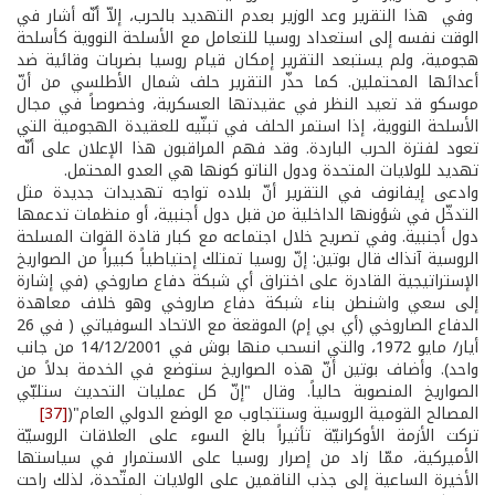
وفي هذا التقرير وعد الوزير بعدم التهديد بالحرب، إلاّ أنّه أشار في
الوقت نفسه إلى استعداد روسيا للتعامل مع الأسلحة النووية كأسلحة
هجومية، ولم يستبعد التقرير إمكان قيام روسيا بضربات وقائية ضد
أعدائها المحتملين. كما حذّر التقرير حلف شمال الأطلسي من أنّ
موسكو قد تعيد النظر في عقيدتها العسكرية، وخصوصاً في مجال
الأسلحة النووية، إذا استمر الحلف في تبنّيه للعقيدة الهجومية التي
تعود لفترة الحرب الباردة. وقد فهم المراقبون هذا الإعلان على أنّه
تهديد للولايات المتحدة ودول الناتو كونها هي العدو المحتمل.
وادعى إيفانوف في التقرير أنّ بلاده تواجه تهديدات جديدة مثل
التدخّل في شؤونها الداخلية من قبل دول أجنبية، أو منظمات تدعمها
دول أجنبية. وفي تصريح خلال اجتماعه مع كبار قادة القوات المسلحة
الروسية آنذاك قال بوتين: إنّ روسيا تمتلك إحتياطياً كبيراً من الصواريخ
الإستراتيجية القادرة على اختراق أي شبكة دفاع صاروخي (في إشارة
إلى سعي واشنطن بناء شبكة دفاع صاروخي وهو خلاف معاهدة
الدفاع الصاروخي (أي بي إم) الموقعة مع الاتحاد السوفياتي ( في 26
أيار/ مايو 1972، والتي انسحب منها بوش في 14/12/2001 من جانب
واحد). وأضاف بوتين أنّ هذه الصواريخ ستوضع في الخدمة بدلاً من
الصواريخ المنصوبة حالياً. وقال "إنّ كل عمليات التحديث ستلبّي
المصالح القومية الروسية وستتجاوب مع الوضع الدولي العام"(
[37]
تركت الأزمة الأوكرانيّة تأثيراً بالغ السوء على العلاقات الروسيّة
الأميركية، ممّا زاد من إصرار روسيا على الاستمرار في سياستها
الأخيرة الساعية إلى جذب الناقمين على الولايات المتّحدة، لذلك راحت