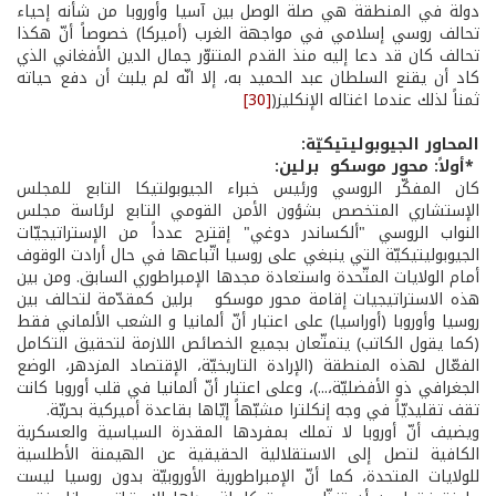
دولة في المنطقة هي صلة الوصل بين آسيا وأوروبا من شأنه إحياء
تحالف روسي­ إسلامي في مواجهة الغرب (أميركا) خصوصاً أنّ هكذا
تحالف كان قد دعا إليه منذ القدم المتنوّر جمال الدين الأفغاني الذي
كاد أن يقنع السلطان عبد الحميد به، إلا انّه لم يلبث أن دفع حياته
ثمناً لذلك عندما اغتاله الإنكليز(
[30]
المحاور الجيوبوليتيكيّة:
*أولاً: محور موسكو ­ برلين:
كان المفكّر الروسي ورئيس خبراء الجيوبولتيكا التابع للمجلس
الإستشاري المتخصص بشؤون الأمن القومي التابع لرئاسة مجلس
النواب الروسي "ألكساندر دوغي" إقترح عدداً من الإستراتيجيّات
الجيوبوليتيكيّة التي ينبغي على روسيا اتّباعها في حال أرادت الوقوف
أمام الولايات المتّحدة واستعادة مجدها الإمبراطوري السابق. ومن بين
هذه الاستراتيجيات إقامة محور موسكو ­ برلين كمقدّمة لتحالف بين
روسيا وأوروبا (أوراسيا) على اعتبار أنّ ألمانيا و الشعب الألماني فقط
(كما يقول الكاتب) يتمتّعان بجميع الخصائص اللازمة لتحقيق التكامل
الفعّال لهذه المنطقة (الإرادة التاريخيّة، الإقتصاد المزدهر، الوضع
الجغرافي ذو الأفضليّة،...)، وعلى اعتبار أنّ ألمانيا في قلب أوروبا كانت
تقف تقليديّاً في وجه إنكلترا مشبّهاً إيّاها بقاعدة أميركية بحريّة.
ويضيف أنّ أوروبا لا تملك بمفردها المقدرة السياسية والعسكرية
الكافية لتصل إلى الاستقلالية الحقيقية عن الهيمنة الأطلسية
للولايات المتحدة، كما أنّ الإمبراطورية الأوروبيّة بدون روسيا ليست