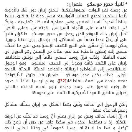
* ثانياً: محور موسكو ­ طهران:
من وجهة نظر الثوابت الجيوبوليتيكية، تتمتع إيران دون شك بالأولوية
لأنها تستجيب لجميع المعايير الأوراسية؛ فهي دولة قارية كبرى ترتبط
ارتباطاً شديداً بآسيا الصغرى، وهي معادية لأميركا، وتقليدية ، وتركّز
في الوقت نفسه على الاتّجاه السياسي الاجتماعي. وعلى الأرض،
تحتل إيران ذلك الموقع الذي يجعل من محور موسكو ­ طهران قادراً
على أن يحلّ عدداً ضخماً من المشاكل، إذ بإدخال إيران قطباً جنوبياً،
يمكن لروسيا أن تحقّق على الفور الهدف الإستراتيجي الذي ما انفكّت
تسعى إليه (بطرق خاطئة) منذ بضع مئات من السنين وهو الخروج إلى
المياه الدافئة، ولذلك فإنّ روسيا تسعى دائماً إلى توثيق علاقاتها
بإيران على الصّعد كافّة وصولاً إلى الهدف المنشود، وهو الوصول
الاستراتيجي إلى الشواطئ الإيرانيّة والقواعد الحربيّة ­ البحريّة بالدرجة
الأولى. وبذلك يكون محور موسكو ­ طهران قد اخترق "الأناكوندا"
دفعة واحدة في أضعف نقاطها(
[32]
)، وفتح لروسيا آفاقاً لا حدود
لها بغية الحصول على جسور جديدة لبلوغ المياه الدافئة وبالتالي
إختراق مناطق النفوذ الأميركية القائمة على تخومها.
ولكن الوصول إلى تحالف وثيق بهذا الشكل مع إيران يتخلّله مشاكل
وصعوبات عدّة منها:
1­- إنّ إنشاء تحالف وثيق مع إيران يعني أنّ روسيا قد تخلّت عن الورقة
التركيّة، إذ لا يمكنها الدخول في هكذا حلف من دون أن يزعج ذلك
تركيا، و هذا ما لا تقبله روسيا خصوصاً في وقتنا الحالي نتيجة