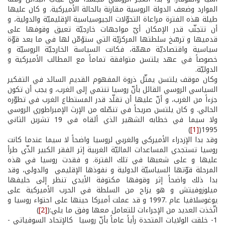
الموارد وضعف الدولة الروسية مقارنة بالحالة الأميركية. و كان عليها
طيلة هذه الفترة مراعاة التحوّلات الجيوسياسية الإقليميّة والدولية، و
أن تتجنّب قدر الإمكان أيّ مواجهات خارجيّة تعيق وقوفها على
قدميها و ترسّخ سلطتها المركزيّة التي ستؤمّن لها في ما بعد قوّة
سياسية واقتصاديّة مهمّة، فكانت السياسة الخارجيّة الروسيّة و
خصوصاً في عهد يلتسن متوافقة تماماً مع المطالب الأميركية و
الدوليّة.
وكان موقف يلتسن يمثّل ذروة المفهوم القديم السائد في التفكير
السياسي الروسي القائل بأنّ روسيا تنتمي إلى الغرب، و يجب أن تكون
جزءاً من الغرب، و أنّ عليها أن تقلّد قدر المستطاع الغرب في تطوّره
الحالي. و كان يلتسن صريحاً في تنصّله من الإرث الإمبراطوري الروسي
ولا سيما في خطابه الشهير الذي ألقاه في 19 تشرين الثاني
)
[1]
1995(
وقد بدا الإزدراء الأميركي والغربي لروسيا واضحاً لا سيما عندما كانت
روسيا تستجدي المساعدات الماليّة الغربية إثر الفقر الكبير الذّي طرأ
عليها و على شعبها في تلك الفترة. و فقدت روسيا في هذه
المرحلة قوّتها السياسيّة الدولية و نفوذها الإقليمي والدولي، وقد
بدا ذلك واضحاً إثر وقوفها مكتوفة الأيدي تنظر إلى حليفها
ميلوزوفيتش و هو يزاح من السلطة في الحرب الأميركية على
يوغوسلافيا عام .1997 و قد عملت أميركا حينها على احتواء روسيا و
اتّخذت العديد من الإجراءات للتعامل معها وفق ما يلي:(
[2]
)
1­- خلقت الولايات المتحدة رأياً عاماً بأنّ روسيا ­ كالإتحاد السوفياتي ­