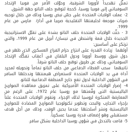
تمثّل تهديداً لأوروبا الشرقية، وحوّلت الأمر من فوبيا الإتحاد
السوفياتي إلى فوبيا روسيا، كحجة لتوسّع حلف الناتو جهة الشرق.
2­- عملت الولايات المتحدة على جسّ نبض روسيا وذلك من خلال توجيه
ضربات موجعة لحليفتها التقليدية صربيا في آذار/ مارس من عام
1999.
3­ - حثّت الولايات المتحدة حلف الناتو بشدة على تقبّل الاستراتيجية
الجديدة خلال قمة واشنطن في نيسان/ أبريل من عام 1999، والتي
ترتكز على أساسين:
أولهما ­ زيادة القدرة على انتزاع حزام الفراغ العسكري الذى ظهر في
دول شرق ووسط أوروبا ودول البلقان في أعقاب تفكّك الإتحاد
السوفياتي، وذلك عن طريق توسّع حلف الناتو شرقاً.
ثانيهما ­ سحب الغطاء الدفاعي من حلف الناتو تماماً وتحويله لمجرد
أداة في يد الولايات المتحدة لاستعراض هيمنتها وتدخلها السافر
في الشؤون الداخلية لدول تقع خارج المنطقة الدفاعية للناتو.
4­- إصرار الولايات المتحدة الأميركية على تمزيق معاهدة الصواريخ
الباليستية التى وقّعتها مع روسيا عام 1972، على الرغم من
المعارضة المتكررة لروسيا لذلك الإجراء. وتقوم الولايات المتحدة علناً
بإجراء التجارب والبحث وتطوير تكنولوجيا الصواريخ المضادة للصواريخ
الباليستية ونشر أسلحتها عندما يحين الوقت، وذلك من أجل هدف
مستقبلي وهو إضعاف قدرة روسيا عسكرياً.
5­- قامت بالتدخل في شؤون روسيا الداخلية بشكل سافر.