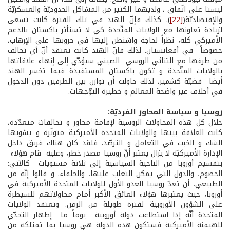
ليستا على اتّفاق ، ولديهما الكثير من المشاكل الحدوديّة والعسكريّة
والإقتصاديّة(
[22]
). كذلك فإنّ الهند في تلك الفترة كانت تسعى
لزيادة تعاونها مع الولايات المتّحدة كي لا تستأثر باكستان بالدعم
الأميركي كله، نظراً لحاجة واشنطن إليها في حروبها على الإرهاب،
خصوصاً في أفغانستان. لذلك فانّ الهند كانت تعتقد أنّ أي تحالف
من طرفها مع الثنائي الروسي الصيني سيؤدّي إلى إنهاء علاقاتها
بالولايات المتّحدة و تكون باكستان المستفيدة فيما تخسر الهند
أيضا قضيّة كشمير، لذلك حاولت أن توازن بين الطرفين دون الدخول
في أحلاف غير واضحة المعالم و خطيرة التوّجهات.
روسيا و سياسة المحاور الفرديّة:
خلال كل هذه المحاولات الروسية لإقامة محاور و تحالفات متعدّدة،
كانت العلاقة بينها والولايات المتحدة الأميركية متوتّرة و يشوبها
الشك و الخبث في التعامل و الترصّد. فلقد كان هناك فريق داخل
الإدارة الأميركيّة لا يزال يعتبر أنّ روسيا مصدر خطر، وعليه قام هؤلاء
بتقسيم أوروبا من الناحية السياسية إلى ثلاثة مستويات كالآتي:
الخصوم، والدول التي يمكن التغلب عليها، والحلفاء. و قالوا إنّه من
الطبيعي، أن تعدّ روسيا العدو الأول للولايات المتحدة الأميركية في
أوروبا، حيث يعتبرها هؤلاء العائق الأكبر أمام محاولاتهم للسيطرة
على الشؤون الأوروبية لفترة طويلة من الزمن. وتعتقد الولايات
المتحدة أنّه إذا استطاعت دولة أوروبية ­ يوماً ما ­ إظهار التحدّي
للهيمنة الأميركية فستكون هذه الدولة هي روسيا بما تمتلكه من