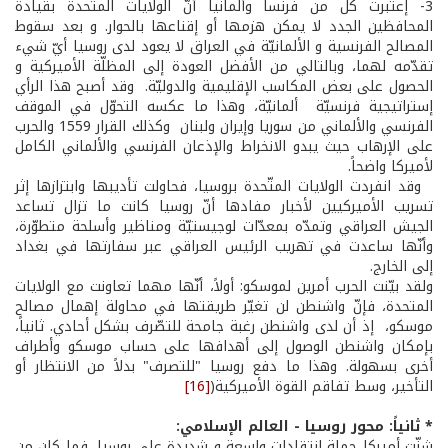
3- إعتبرت كل من فرنسا وألمانيا أنّ الولايات المتّحدة بقيادة
المحافظين الجدد لا يمكن هزمها أو إقناعها بالحوار. و بعد سقوط
المصالح الفرنسية و الألمانيّة في العراق لا يعود لدى روسيا أيّ شيء
تقدّمه لهما، وبالتالي من الأفضل العودة إلى المظلّة الأميركية و
الحصول على بعض المكاسب الإقليمية والدوليّة. وقد أصبح هذا الرأي
إستراتيجية فرنسيّة ­ ألمانيّة، وهذا ما عكسه التحوّل في الموقف
الفرنسي والألماني من سوريا وإيران ولبنان وكذلك القرار 1559 والحرب
على الإرهاب حيث يبدو الانخراط والإذعان الفرنسي والألماني الكامل
لأميركا واضحاً.
وقد انفردت الولايات المتّحدة بروسيا، فحاولت تأديبها وابتزازها إثر
تسريب الأميركيين لأخبار مفادها أنّ روسيا كانت ما تزال تساعد
الجيش العراقي وتمدّه بمعدّات لوجيستيّة ومناظير وأسلحة متطوّرة،
وأنّها ساعدت في تهريب الرئيس العراقي عبر سفارتها في بغداد
إلى الخارج.
ولقد بيّنت الحرب أمرين لموسكو: أولاً، أنّها مهما تعاونت مع الولايات
المتحدة، فإنّ واشنطن لن تغيّر طريقتها في محاولة إهمال مصالح
موسكو، إذ أن لدى واشنطن رغبة جامحة للتصّرف بشكل أحادي. ثانياً،
بإمكان واشنطن الوصول إلى أهدافها على حساب موسكو وأطراف
أخرى بسهولة. وهذا ما دفع روسيا "للتصرف" بدلاً من الانتظار أو
التأخير، وسط تفاقم القوة الأميركية(
[16]
* ثانياً: محور روسيا - العالم الإسلامي:
شنّت أميركا حملة انتقادات واسعة و شديدة على روسيا، فما كان من