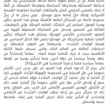
عاجزة فقط عن أن تنظّم بصورة كاملة مداها الإستراتيجي إزاء نقص
قدراتها العسكريّة ومبادرتها السياسيّة ومواردها الطبيعيّة، بل انّها
لا تملك بالمعنى الحضاري المثل والتوجّهات الواضحة لمقاومة الهيمنة
الأميركية. ولذلك فإنّ إقامة محور موسكو ­ برلين يمكن له أن يحلّ
مجموعة كاملة من المشاكل البالغة الأهميّة. وبمثل هذا المحور تحقّق
روسيا الوصول المباشر إلى التقنيّات العالية النوعيّة، وإلى التوظيفات
الهائلة في التصنيع، وتحصل على المشاركة المضمونة لأوروبا في
الصعود الاقتصادي بالأراضي الروسيّة. ومقابل هذه الشراكة تتلقّى
ألمانيا تغطية إستراتيجيّة من موسكو تضمن لها التحرّر السياسي من
هيمنة الولايات المتّحدة، واستقلالاً في الموارد الطبيعيّة عن
احتياطات الطاقة في العالم الثالث والتي تسيطر عليها الكتلة
الأطلسية بحيث لا تترك لألمانيا فرصة البقاء عملاقاً إقتصاديّاً من
جهة، وقزماً سياسياً من جهة أخرى، فيما تتخلّص روسيا من كونها
عملاقاً سياسياً فقط و قزماً اقتصادياً هي الأخرى(
[31]
لكن يبدو أنّ الدعوة لقيام هذا المحور لم تلق صدى لدى الألمان
خصوصاً في ظل الانخراط في المجموعة الأوروبيّة للإتّحاد الأوروبي كما
أنّ ألمانيا لا تزال تعتقد أنّ الولايات المتّحدة قويّة كفاية لتدمير أي
محور أو لإلحاق الأذى بها على الأقل، خصوصاً وأنّ ألمانيا علمت ذلك
إثر الاتّفاق الروسي الفرنسي الألماني قبل الحرب على العراق، ومع
ذلك لم تتمكّن حتى من إدانة تصرّف الولايات المتّحدة غير الأخلاقي
والمخادع، أو التأثير عليه، لذلك تحرص ألمانيا على إبقاء علاقتها
حسنة بواشنطن.