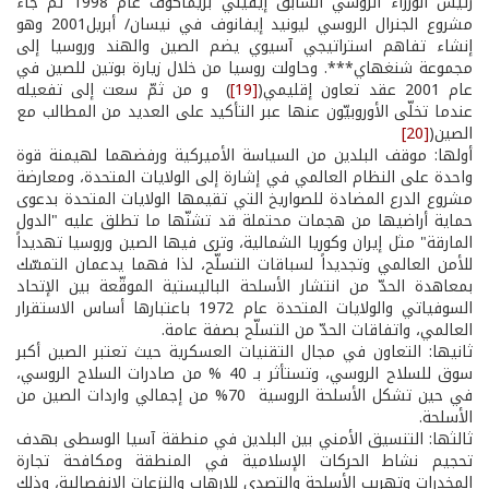
رئيس الوزراء الروسي السابق إيفيني بريماكوف عام 1998 ثمّ جاء
مشروع الجنرال الروسي ليونيد إيفانوف في نيسان/ أبريل2001 وهو
إنشاء تفاهم استراتيجي آسيوي يضم الصين والهند وروسيا إلى
مجموعة شنغهاي***. وحاولت روسيا من خلال زيارة بوتين للصين في
عام 2001 عقد تعاون إقليمي(
[19]
) و من ثمّ سعت إلى تفعيله
عندما تخلّى الأوروبيّون عنها عبر التأكيد على العديد من المطالب مع
الصين(
[20]
أولها: موقف البلدين من السياسة الأميركية ورفضهما لهيمنة قوة
واحدة على النظام العالمي في إشارة إلى الولايات المتحدة، ومعارضة
مشروع الدرع المضادة للصواريخ التي تقيمها الولايات المتحدة بدعوى
حماية أراضيها من هجمات محتملة قد تشنّها ما تطلق عليه "الدول
المارقة" مثل إيران وكوريا الشمالية، وترى فيها الصين وروسيا تهديداً
للأمن العالمي وتجديداً لسباقات التسلّح، لذا فهما يدعمان التمسّك
بمعاهدة الحدّ من انتشار الأسلحة الباليستية الموقّعة بين الإتحاد
السوفياتي والولايات المتحدة عام 1972 باعتبارها أساس الاستقرار
العالمي، واتفاقات الحدّ من التسلّح بصفة عامة.
ثانيها: التعاون في مجال التقنيات العسكرية حيث تعتبر الصين أكبر
سوق للسلاح الروسي، وتستأثر بـ 40 % من صادرات السلاح الروسي،
في حين تشكل الأسلحة الروسية 70% من إجمالي واردات الصين من
الأسلحة.
ثالثها: التنسيق الأمني بين البلدين في منطقة آسيا الوسطى بهدف
تحجيم نشاط الحركات الإسلامية في المنطقة ومكافحة تجارة
المخدرات وتهريب الأسلحة والتصدي للإرهاب والنزعات الإنفصالية، وذلك