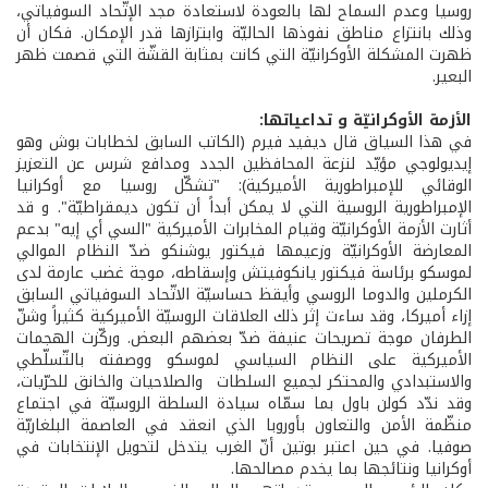
روسيا وعدم السماح لها بالعودة لاستعادة مجد الإتّحاد السوفياتي،
وذلك بانتزاع مناطق نفوذها الحاليّة وابتزازها قدر الإمكان. فكان أن
ظهرت المشكلة الأوكرانيّة التي كانت بمثابة القشّة التي قصمت ظهر
البعير.
الأزمة الأوكرانيّة و تداعياتها:
في هذا السياق قال ديفيد فيرم (الكاتب السابق لخطابات بوش وهو
إيديولوجي مؤيّد لنزعة المحافظين الجدد ومدافع شرس عن التعزيز
الوقائي للإمبراطورية الأميركية): "تشكّل روسيا مع أوكرانيا
الإمبراطورية الروسية التي لا يمكن أبداً أن تكون ديمقراطيّة". و قد
أثارت الأزمة الأوكرانيّة وقيام المخابرات الأميركية "السي أي إيه" بدعم
المعارضة الأوكرانيّة وزعيمها فيكتور يوشنكو ضدّ النظام الموالي
لموسكو برئاسة فيكتور يانكوفيتش وإسقاطه، موجة غضب عارمة لدى
الكرملين والدوما الروسي وأيقظ حساسيّة الاتّحاد السوفياتي السابق
إزاء أميركا، وقد ساءت إثر ذلك العلاقات الروسيّة الأميركية كثيراً وشنّ
الطرفان موجة تصريحات عنيفة ضدّ بعضهم البعض. وركّزت الهجمات
الأميركية على النظام السياسي لموسكو ووصفته بالتّسلّطي
والاستبدادي والمحتكر لجميع السلطات والصلاحيات والخانق للحرّيات،
وقد ندّد كولن باول بما سمّاه سيادة السلطة الروسيّة في اجتماع
منظّمة الأمن والتعاون بأوروبا الذي انعقد في العاصمة البلغاريّة
صوفيا. في حين اعتبر بوتين أنّ الغرب يتدخل لتحويل الإنتخابات في
أوكرانيا ونتائجها بما يخدم مصالحها.