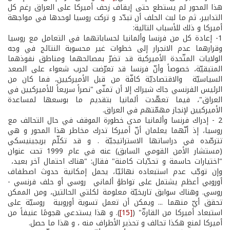
هذا المحور لم يستطع حتى إيقاف زحف أميركا على العراق رغم كل
التدابير، ثم ما لبث الحلف أن تبدّد و تركت روسيا لوحدها في مواجهة
أميركا و ذلك للأسباب التالية:
1­- إعادة كل من فرنسا وألمانيا لحساباتهما في التعامل مع روسيا
وقرارهما عدم الانجرار إلى خطوات غير محسوبة النتائج في وجه
الولايات المتّحدة الأميركية قد تضرّ بمصالحهما ومناطق نفوذهما
المتبقيّة، خصوصاً وأنّ فرنسا قد تعرّضت لحرب شعواء على الصعد
السياسيّة والاقتصاديّة كافّة من قبل الأميركيين، فما كان من
الرئيس الفرنسي جاك شيراك إلا أن تمنّى "نصراً سريعاً للأميركيين في
العراق"، فيما تعهّدت ألمانيا بتقديم ما بوسعها لمساعدة
الأميركيين لإنجاز مهمّتهم في العراق.
2­ - إدراك فرنسا وألمانيا مدى خطورة الموقف في حال التحالف مع
روسيا، إذ أنّهما يعلمان أنّ أميركا تدرك مخاطر هذا المحور و هي
تترصّده في دراساتها الاستراتيجيّة . و قد تكلّم بريجينيسكي
(مستشار الأمن القومي السابق) عنه في عام 1999 تحت عنوان
"اختيارات حاسمة و تحدّيات كامنة" فقال: "هناك احتمال آخر بعيد،
وإن توجّب عدم استبعاده نهائيّا، يحمل إمكانية حدوث اصطفاف
أوروبي أعظم يشتمل على تواطؤ ألماني ­ روسي أو حلف فرنسي ­
روسي. وهناك سوابق تاريخيّة معلومة لكلتي الحالتين، ومن الممكن
تحقق أيّ منهما ... ويمكن أن تعمل تسوية أوروبية ­ روسيّة على
استبعاد أميركا من القارةّ" (
[15]
). و هذا يستدعي هجومًا عنيفاً من
أميركا لمنع هكذا تحالف و تحذير الأطراف منه ، و هذا ما حصل.