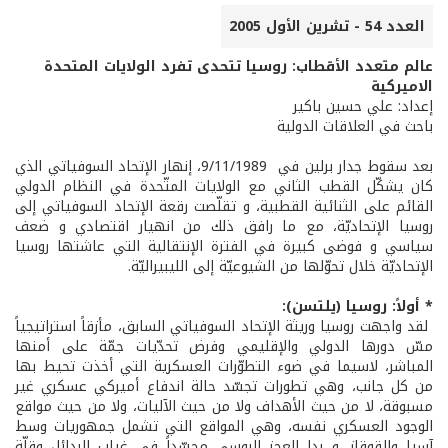
العدد 54 - تشرين الأول 2005
عالم متعدد الأقطاب: روسيا تتحدى تفرد الولايات المتحدة
الاميركية
إعداد: علي حسين باكير
باحث في العلاقات الدولية
بعد سقوط جدار برلين في 9/11/1989، إنهار الإتحاد السوفياتي الذي
كان يشكّل القطب الثاني مع الولايات المتّحدة في النظام الدولي
القائم على الثنائية القطبية، و تقلّصت رقعة الإتحاد السوفياتي إلى
روسيا الإتحاديّة، مع ما رافق ذلك من انهيار اقتصادي و ضعف
سياسي و فوضى كبيرة في الفترة الإنتقالية التي عاشتها روسيا
الإتحاديّة خلال تحوّلها من الشيوعيّة إلى الليبيراليّة.
* أولاً: روسيا (يلتسن):
لقد واجهت روسيا وريثة الإتحاد السوفياتي السابق، مأزقاً استراتيجياً
مسّ دورها الدولي والإقليمي وفرض تحدّيات جمّة على أمنها
المباشر، لاسيما في ضوء التطوّرات العسكرية التي أخذت تحيط بها
من كل جانب، وهي تطورات تجسّد حالة اندفاع أميركي عسكري غير
مسبوقة، لا من حيث الأهداف ولا من حيث الآليات، ولا من حيث مواقع
الوجود العسكري نفسه، وهي المواقع التي تشمل جمهوريات وسط
آسيا والقوقاز. و بدا العجز الروسي مجسّداً في غياب البدائل وقلّة