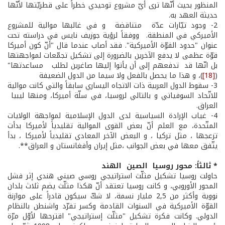
المنظور بحيث أنّها ترى أيّ مشروع توحيدي خطراً على قطريّتها لأنّها
حديثة العهد به.
2­- وجود تيّارات عدّة متناقضة و في غالبها موالية للمشروع
الأميركي في المنطقة. ووفقاً لرؤية جوزيف نايس في دراسته تحت
عنوان "حدود القوّة الأميركية". فقد أصاب عندما قال "أنّ كون أميركا
قوّة عظمى لا يدفع الآخرين بالضرورة إلى تشكيل تجمّعات لمواجهتها
بل انّها قد تدفعهم إلى أن يأتوا إليها صاغرين لطلب مساعدتها"
(
[18]
)، و هذا ما يحصل بالفعل ولا سيما من الدول الضعيفة
3­- سقوط الدول العربية ذات الاتجاه اليساري سابقاً والتي كانت موالية
للاتّحاد السوفياتي و بالتالي لروسيا، في سلّة أميركا، ومنها ليبيا
العراق.
4­- غياب الإرادة السياسية لدى الدول الإسلامية لمواجهة الولايات
المتّحدة، مع العلم أنّ بعض القوى الموالية تقليدياً لأميركا بدأت
تزعجها ، مثل تركيا ، و البعض الآخر المعادي تقليدياً لأميركا ، بدأ
يتّفق معها في بعض الجوانب ،مثل إيران وأفغانستان و العراق**.
* ثالثاً: محور روسيا ­ الصين ­ الهند
حاولت روسيا تشكيل مثلّث استراتيجي روسي­ صيني­ هندي إثر فشل
المحور الأوروبي، و كانت روسيا تعتقد أنّ هكذا مثلّث يضم ثلاث بلدان
نووية وأكثر من 2,5 مليار نسمة، لا شكّ سيكون قادراً على موازنة
القوّة الأميركية في السنوات القادمة وكسر تفرّد واشنطن بالنظام
الدولي. وكانت فكرة تشكيل "مثلّث إستراتيجي" اقترحها لأوّل مرّة