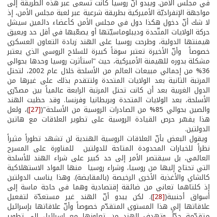
في مجلس الأمن. ويبدو أنّ روسيا كانت تسعى عبر هذه الطريقة إلى
مواجهة الإنفراديّة الأميركية بطريقة شرعية عبر لعبة مجلس الأمن، إذ
لا شك أنّ دخول هكذا دول في مجلس الأمن كأعضاء دائمين سيشل
حركة الولايات المتّحدة وديبلوماسيّتها أو يصعّبها في أقل حد ويعيق
هيمنتها الدولية، وطرحت روسيا على الهند زيادة التعاون العسكري
خصوصاً وأنّ الأخيرة تعتبر سوقاً كبيرة للسلاح الروسي الذي يعتبر
مشكلة بدوره للهيمنة الأميركية، حيث "استأثرت روسيا وحدها بحوالي
36% من إجمالي مبيعات العالم من الأسلحة خلال عام 2002، لتحتل
المرتبة الثانية بعد الولايات المتحدة ولتتقدم بذلك على غيرها من
الدول الغربية بعد أن كانت تحتل المرتبة الرابعة عالمياً بين مصدّري
الأسلحة، بعد الولايات المتحدة وبريطانيا وفرنسا. وقد حظيت الهند
والصين بحوالي 85% من الصادرات الروسية من الأسلحة"(
[27]
)، ولعل
هذا يفسّر حرص القيادة الروسية على تطوير العلاقات مع هاتين
الدولتين.
ويقول البعض بأنّ العلاقات الروسية الهندية لن تشهد تطوراً مثيراً
نظراً للخيارات المحدودة المتاحة للدولتين للمناورة على المسرح
العالمي، بل سيقتصر الأمر إلى حد كبير على شراء الهند للأسلحة
التي تحتاج إليها من روسيا، وشراء روسيا منها المواد الاستهلاكية
كالشاي والأغذية الأخرى الرخيصة (بالمقايضة). وهذا يناسب الدولتين
إذ كلتاهما تعاني من ضائقة إقتصادية وهما في حاجة ماسة إلى
أسواق أجنبية(
[28]
). لكن يبدو أنّ الهند غير مستعدّة لتفعيل
علاقاتها إلى هذا المستوى المتقدّم خصوصاً وأنّ علاقاتها بإسرائيل
متقدّمة جدّاً. وتهدف الهند من تعاونها مع إسرائيل إلى تطوير