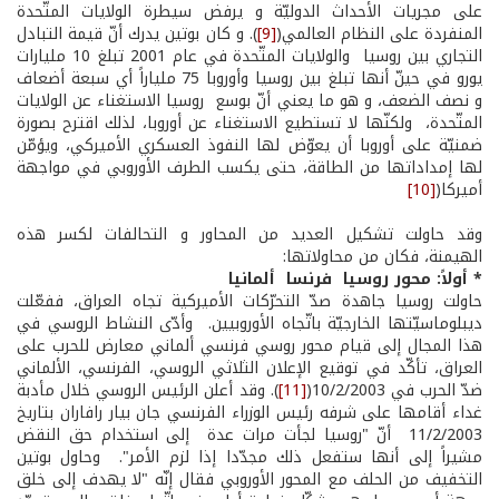
على مجريات الأحداث الدوليّة و يرفض سيطرة الولايات المتّحدة
المنفردة على النظام العالمي(
[9]
). و كان بوتين يدرك أنّ قيمة التبادل
التجاري بين روسيا والولايات المتّحدة في عام 2001 تبلغ 10 مليارات
يورو في حينّ أنها تبلغ بين روسيا وأوروبا 75 ملياراً أي سبعة أضعاف
و نصف الضعف، و هو ما يعني أنّ بوسع روسيا الاستغناء عن الولايات
المتّحدة، ولكنّها لا تستطيع الاستغناء عن أوروبا، لذلك اقترح بصورة
ضمنيّة على أوروبا أن يعوّض لها النفوذ العسكري الأميركي، ويؤمّن
لها إمداداتها من الطاقة، حتى يكسب الطرف الأوروبي في مواجهة
أميركا(
[10]
وقد حاولت تشكيل العديد من المحاور و التحالفات لكسر هذه
الهيمنة، فكان من محاولاتها:
* أولاً: محور روسيا ­ فرنسا ­ ألمانيا
حاولت روسيا جاهدة صدّ التحرّكات الأميركية تجاه العراق، ففعّلت
ديبلوماسيّتها الخارجيّة باتّجاه الأوروبيين. وأدّى النشاط الروسي في
هذا المجال إلى قيام محور روسي­ فرنسي­ ألماني معارض للحرب على
العراق، تأكّد في توقيع الإعلان الثلاثي الروسي، الفرنسي، الألماني
ضدّ الحرب في 10/2/2003(
[11]
). وقد أعلن الرئيس الروسي خلال مأدبة
غداء أقامها على شرفه رئيس الوزراء الفرنسي جان بيار رافاران بتاريخ
11/2/2003 أنّ "روسيا لجأت مرات عدة إلى استخدام حق النقض
مشيراً إلى أنها ستفعل ذلك مجدّدا إذا لزم الأمر". وحاول بوتين
التخفيف من الحلف مع المحور الأوروبي فقال إنّه "لا يهدف إلى خلق