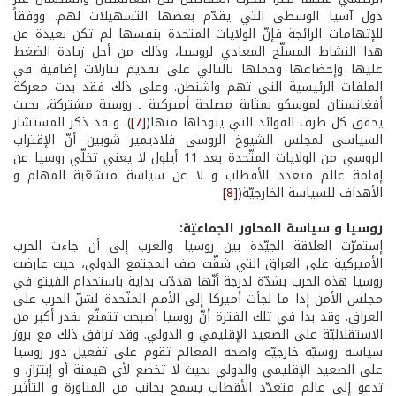
دول آسيا الوسطى التي يقدّم بعضها التسهيلات لهم. ووفقاً
للإتهامات الرائجة فإنّ الولايات المتحدة بنفسها لم تكن بعيدة عن
هذا النشاط المسلّح المعادي لروسيا، وذلك من أجل زيادة الضغط
عليها وإخضاعها وحملها بالتالي على تقديم تنازلات إضافية في
الملفات الرئيسية التي تهم واشنطن. وعلى ذلك فقد بدت معركة
أفغانستان لموسكو بمثابة مصلحة أميركية ـ روسية مشتركة، بحيث
يحقق كل طرف الفوائد التي يتوخاها منها(
[7]
). و قد ذكر المستشار
السياسي لمجلس الشيوخ الروسي فلاديمير شوبين أنّ الإقتراب
الروسي من الولايات المتّحدة بعد 11 أيلول لا يعني تخلّي روسيا عن
إقامة عالم متعدد الأقطاب و لا عن سياسة متشعّبة المهام و
الأهداف للسياسة الخارجيّة(
[8]
روسيا و سياسة المحاور الجماعيّة:
إستمرّت العلاقة الجيّدة بين روسيا والغرب إلى أن جاءت الحرب
الأميركية على العراق التي شقّت صف المجتمع الدولي، حيث عارضت
روسيا هذه الحرب بشدّة لدرجة أنّها هددّت بداية باستخدام الفيتو في
مجلس الأمن إذا ما لجأت أميركا إلى الأمم المتّحدة لشنّ الحرب على
العراق. وقد بدا في تلك الفترة أنّ روسيا أصبحت تتمتّع بقدر أكبر من
الاستقلاليّة على الصعيد الإقليمي و الدولي. وقد ترافق ذلك مع بروز
سياسة روسيّة خارجيّة واضحة المعالم تقوم على تفعيل دور روسيا
على الصعيد الإقليمي والدولي بحيث لا تخضع لأي هيمنة أو إبتزاز، و
تدعو إلى عالم متعدّد الأقطاب يسمح بجانب من المناورة و التأثير