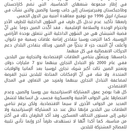
في إطار مجموعة شنغهاي الخماسية، التي تضم كازاخستان
وطاجيكستان وقيرغيزستان إلى جانب روسيا والصين والتي نشأت في
نيسان/ ابريل 1996 مع توقيع معاهدة أمنية بين الدول الخمس.
رابعها: تأكيد عدم تدخل كل طرف في الشؤون الداخلية للطرف الآخر
واحترام الوحدة والسلامة الإقليمية . فقد أكّدت الصين دوماً على أنّ
قضية الشيشان هي من الشؤون الداخلية التي تتعلق بوحدة الأراضي
الروسية، كما التزمت روسيا بتفادي إقامة علاقات رسمية مع تايوان،
وأعلنت أنّ التيبت جزء لا يتجزّأ من الصين، وبذلك يتفادى البلدان دعم
الحركات الانفصالية في كل منهما.
خامسها: ويتعلّق بتنامي العلاقات الإقتصادية والتجارية بين البلدين.
ففي عام 2000 بلغ التبادل التجاري بينهما نحو 7 مليارات دولار،
وتعتبر الصين ثالث أكبر شريك تجاري لروسيا بعد ألمانيا والولايات
المتحدة. ولا شك في أنّ الإمكانات المتاحة للبلدين تتيح الفرصة
لمضاعفة التبادل التجاري بينهما ولمزيد من التعاون في المجال
الاقتصادي.
كل هذا يوضح عمق المشاركة الاستراتيجية بين روسيا والصين، وعدم
اقتصارها على الجوانب الأمنية والعسكرية فحسب، بل اتساعها لتشمل
العديد من الجوانب الأخرى لا سيما الاقتصادية. ولكن برغم تنامي
العلاقات بين البلدين فإنها تظل عند حد المشاركة الإستراتيجية ولا
ترقى إلى مستوى التحالف العسكري، وقد أكد الطرفان ذلك في أكثر
من مناسبة، كما أكدا أنّها لا تستهدف طرفاً آخر وإنما تأتي تلبية
للمصالح المشتركة للبلدين.