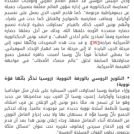
وكان الرئيس الروسي قد اتهم العالم الغربي والولايات المتحدة
"بممارسة الديكتاتورية في إدارة شؤون العالم مغلّفة بتعبيرات جميلة
عن ديموقراطية مزعومة". كما هاجم الغرب الذي يعمل على تقسيم
أوكرانيا ويعاقب معارضيه بالصواريخ والقنابل كما حدث في بلغراد.
واتّهم بوتين الغرب كذلك بالقيام "بمحاولات خطيرة لإعادة تصنيع
حضارة متعددة الأوجه خلقها الله، وذلك من أجل جعلها حضارة
معاصرة وفقاً لمبادئ عالم أحادي القطب"، و انتقد بوتين الديكتاتورية
الأميركية صراحة(
[36]
). و قد بدت هذه التصريحات وكأنّها تعود إلى
مرحلة الحرب الباردة لا إلى مرحلة ما بعد انهيار الإتحاد السوفياتي،
ما يعطي انطباعاً قوياً بأنّ روسيا أصبحت جاهزة لتفعيل جميع
محاولاتها السابقة لخلق "عالم متعدّد الأقطاب" في مواجهة
الهيمنة الأميركية.
* التلويح الروسي بالورقة النووية: (روسيا تذكّر بأنّها قوّة
نووية)
وإزاء مراقبة روسيا لمحاولات الغرب السيطرة على بلدان مثل مولدافيا
وجورجيا وأوكرانيا، إعتبرت روسيا أنّ الغرب يريد محاصرتها من جديد
وهو ما لن تسمح به، ممّا دفع بوتين إلى الإعلان عن قرب امتلاك
روسيا لأنظمة أسلحة نووية جديدة غير موجودة عالمياً، وذلك لتذكير
الجميع بأنّ روسيا قوّة لا يستهان بها ولا يجب إخراج العامل النووي
من المعادلة أثناء التعامل معها، وجاء إعلان بوتين هذا بعد أن قدم
له وزير الدفاع سيرجي إيفانوف تقريره تحت عنوان "مسائل ملحّة
بخصوص تطوير القوات المسلحة الروسية".