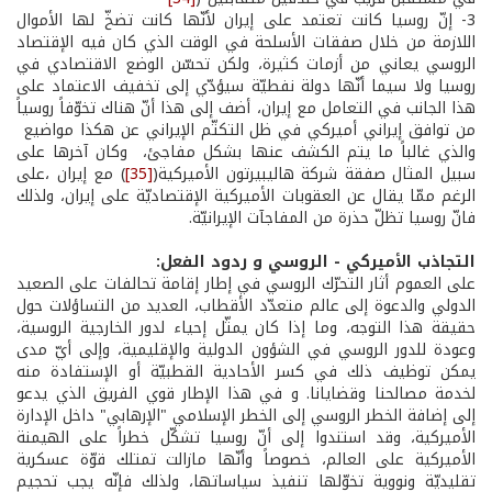
3­- إنّ روسيا كانت تعتمد على إيران لأنّها كانت تضخّ لها الأموال
اللازمة من خلال صفقات الأسلحة في الوقت الذي كان فيه الإقتصاد
الروسي يعاني من أزمات كثيرة، ولكن تحسّن الوضع الاقتصادي في
روسيا ولا سيما أنّها دولة نفطيّة سيؤدّي إلى تخفيف الاعتماد على
هذا الجانب في التعامل مع إيران، أضف إلى هذا أنّ هناك تخوّفاً روسياً
من توافق إيراني أميركي في ظل التكتّم الإيراني عن هكذا مواضيع
والذي غالباً ما يتم الكشف عنها بشكل مفاجئ، وكان آخرها على
سبيل المثال صفقة شركة هاليبيرتون الأميركية(
[35]
) مع إيران ،على
الرغم ممّا يقال عن العقوبات الأميركية الإقتصاديّة على إيران، ولذلك
فانّ روسيا تظلّ حذرة من المفاجآت الإيرانيّة.
التجاذب الأميركي - الروسي و ردود الفعل:
على العموم أثار التحرّك الروسي في إطار إقامة تحالفات على الصعيد
الدولي والدعوة إلى عالم متعدّد الأقطاب، العديد من التساؤلات حول
حقيقة هذا التوجه، وما إذا كان يمثّل إحياء لدور الخارجية الروسية،
وعودة للدور الروسي في الشؤون الدولية والإقليمية، وإلى أيّ مدى
يمكن توظيف ذلك في كسر الأحادية القطبيّة أو الإستفادة منه
لخدمة مصالحنا وقضايانا. و في هذا الإطار قوي الفريق الذي يدعو
إلى إضافة الخطر الروسي إلى الخطر الإسلامي "الإرهابي" داخل الإدارة
الأميركية، وقد استندوا إلى أنّ روسيا تشكّل خطراً على الهيمنة
الأميركية على العالم، خصوصاً وأنّها مازالت تمتلك قوّة عسكرية
تقليديّة ونووية تخوّلها تنفيذ سياساتها، ولذلك فإنّه يجب تحجيم