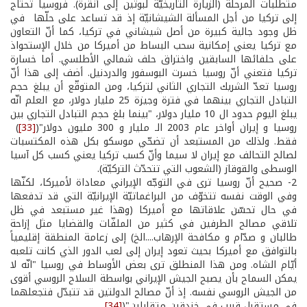
متطلّبات المرحلة (الزيارة التاريخيّة لبوتين إلى أنقرة). فروسيا تحتاج
إلى تركيا من أجل المسألة الشيشانيّة إذ قد تساعد على حلّها في
ظل وجود جالية كبيرة من أصل شيشاني في تركيا، كما أنّ التعاون
مع تركيا يعني إمكانية سحب البساط من أميركا من خلال الإستحواذ
على حلفائها السابقين واختراق حلف شمالي الأطلسي. أما خسارة
تركيا فتعني أنّ روسيا خسرت البوسفور والدردنيل. أضف إلى هذا أنّ
روسيا تعدّ الشريك التجاري الثاني لتركيا، ومن المتوقّع أن يبلغ حجم
التبادل التجاري بينهما في فترة وجيزة 25 مليار دولار، مع العلم انّه
يبلغ اليوم حدود ال 10 مليار دولار، "بينما بلغ حجم التبادل التجاري بين
روسيا و إيران أواخر عام 2003 الـ مليار و 300 مليون دولار"(
[33]
)
فقط. ولذلك من المستبعد أن تضحّي موسكو بكل هذه المكتسبات
لصالح التحالف مع إيران لا سيما وأنّ كسب تركيا يعني كسب كل آسيا
الوسطى والقوقاز (الشعوب التي تتحدّث التركيّة).
2­- صحيح أنّ روسيا ترى في التوجّه الإيراني معاداة لأميركا، لكنّها
وفي الوقت نفسه تتخوّف من البراغماتيّة الإيرانيّة التي قد تدفعها
في حال تحسّن علاقاتها مع أميركا (وهذا غير مستبعد في ظل
تلاقي مصالح الطرفين في كثير من الملفّات والقضايا مثل إزاحة
طالبان و صدّام و مكافحة الإرهاب....الخ) إلى زعامة المنطقة إقليمياً
بالتوافق مع أميركا بحيث تعود إيران إلى لعب الدور الذي كانت تلعبه
أيّام الشاه. ومن هذا المنطلق ترى بعض الأوساط في روسيا "انّه لا
يمكن السماح بأن يصبح الجيش الإيراني بواسطة السلاح الروسي أقوى
من الجيش الروسي نفسه. إذ أنّ مصالح الدولتين قد تتبدّل فتجعلهما
في مستقبل قريب في خندقين متقابلين"(
[34]