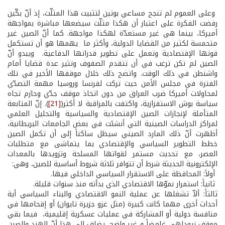
وعلى العموم لم تنجح مساعي بوتين لتثبيت هذا المثلّث، إذ أنّ بكّين
رفضت الفكرة على اعتبار أن هكذا مثلّث سيضعها مباشرة بمواجهة
أميركا، بينما هي غير مستعدّة لهكذا مواجهة. كما أنّ الصين غير
متحمسة لكثير من القضايا الدولية، وأكثر ما يهمها هو أن تستكمل
قوتها الإقتصادية وتعمل على تطوير قدراتها الدفاعية. ويبدو أنّ
الصين لم تكن ترغب في أن تتقدم الصفوف وتثير عدة قضايا أمام
واشنطن في ذلك الوقت. واتضح ذلك خلال موقفها الأخير في تلك
الفترة في مجلس الأمن حيث تركت لفرنسا وروسيا مهمة التصدّي
لمحاولات أميركا ضرب العراق من دون اتخاذ موقف جدّي وحازم تجاه
سياسة بوش الاستفزازية، واكتفت بالمراقبة لا أكثر(
[21]
). إنّ المتابعة
المتأملة لإنجازات الصين الإقتصادية والسياسية والتحليل العلمي
لمراكز الدراسات الصينية التي أنشئت في بعض الجامعات البريطانية،
أظهرت أنّ ذلك المارد الصيني سيظل ساكناً إلى أن تكمل الصين
خطط التطوير السياسي والإقتصادي بما يتماشى مع متطلبات
العصر، مع تحديث مستمر لقواتها المسلحة وتزويدها بالمعدات
الإلكترونية الحديثة شرط أن تتوافر ثلاثة شروط أساسية للصين، وهي:
أولاً: المحافظة على الاستقرار السياسي الداخلي فيها.
ثانياً: استمرار نموّها الاقتصادي الذي بدأته منذ سنوات قليلة.
ثالثاً: ألاّ تشغلها عن عملية النمو الاقتصادي والبناء السياسي أية
أحداث أخرى مهما كانت كبيرة (مثل غزو جزيرة تايوان) أو إقحامها في
منافسة دولية أو المشاركة في عمليات عسكرية إقليمية، فيما بقي
موقف نيودلهي غامضاً و غير واضح. يضاف إلى هذا أنّ الهند والصين