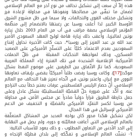
هذه إلاّ أن سعت إلى تشكيل تحالف من نوع آخر مع العالم الإسلامي
لضمان ما تبقّى من مصالحها ونفوذها في محاولة لإعادة فرز
وتشكيل مختلف القوى والتحالفات، ولا سيما في ظل مشروع الشرق
الأوسط الكبير. لذا أعلنت روسيا عن رغبتها بالانضمام إلى منظّمة
المؤتمر الإسلامي بصفة مراقب في آب من العام 2003 خلال زيارة
بوتين لماليزيا، وأعقب ذلك زيارة هامة لوليّ العهد السعودي الأمير
عبد الله بن عبد العزيز إلى روسيا*، حيث كانت الأخيرة تحاول إقناع
السعوديين بعدم الاعتماد كليّاً على التسلّح الأميركي على الصعيد
العسكري، وذلك لمواجهة التحدّيات المقبلة في ظلّ الحملات
الأميركية الإعلامية الشديدة في تلك الفترة إزاء المملكة العربية
السعودية، كما تمّ الاتّفاق بين الطرفين على موضوع النفط بشكل
موحّد(
[17]
). وكانت روسيا رفضت طلباً أميركيّاً يقضي بإيقاف تعاونها
النووي مع إيران، واعتبر بوتين، في اتّجاه تعزيز هذا التحالف مع العالم
الإسلامي، أنّ حصار الرئيس الفلسطيني عرفات يعتبر خطأ يجب التراجع
عنه. و أكّد على ضرورة حلّ القضيّة الفلسطينيّة بشكل عادل وعلى
جعل خارطة الطريق قراراً دولياً صادراً عن مجلس الأمن، في محاولة
من روسيا لكسر التفرّد الأميركي بالقضيّة و التخفيف من الدعم
الأميركي لإسرائيل في هذا المجال.
لكن تشكيل هكذا محور كان يواجه العديد من المشاكل المتعلّقة
بالعالم الإسلامي التي أعاقت فعاليّته و دوره، ولم يصل في النهاية
إلى الحد الأدنى من التعاون المطلوب ، و ذلك يعود للأسباب التالية:
1­- تشتّت العالم الإسلامي و تفكّكه إلى بلدان قطريّة الإتجاه و