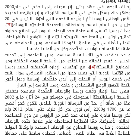
روسيا (بوتين):
إختلف الوضع في عهد بوتين إثر مجيئه إلى الحكم في عام2000
وظهر ذلك بشكل خاص في السياسة الخارجيّة و إثر توقيعه لعقيدة
الأمن الوطني لروسيا ثمّ الوثيقة اللاحقة التي أقرّها الرئيس في 20
حزيران من العام نفسه والمتعلقة بالعقيدة الخارجيّة الروسيّة(
[3]
).
وبدأت روسيا تسعى لاستعادة مجد الإتحاد السوفياتي الضائع محاولة
تحقيق توازن بين المعارضة التدريجيّة الليّنة إزاء التوسّع الظاهر لحلف
شمال الأطلسي في مناطق نفوذها السابقة، وبين المحافظة على
علاقتها الحسنة بالولايات المتّحدة وكل من ألمانيا وفرنسا.
و قد توافقت في تلك الفترة سياسة بوتين الهادفة إلى تحديث
الجيش و خفض نفقاته عبر التخلّص من الأسلحة النووية المكلفة ومن
الصواريخ البالستيّة(
[4]
)، مع توجّهات الإدارة الأميركية لتجريد روسيا
من قوّتها النووية التي تعتبر خطرا من المنظور الأميركي، سواء بقيت
في خدمة الروس أم انتقلت إلى أيدي منظّمات إرهابية ودول أخرى
نتيجة لتدهور الوضع الاقتصادي و حاجة روسيا المّاسة إلى المال.
ففي هذا الإطار وقّعت روسيا والولايات المتّحدة معاهدة تخفيض
الأسلحة الإستراتيجيّة الهجوميّة في موسكو في 24 أيّار/ مايو 2002
ممّا من شأنه أن يحدّ من الترسانة النووية للبلدين لتكون كحدٍ أقصى
ما بين 1700 و2200 رأس نووي لدى كل طرف حتى العام .2012 ولم
تكن روسيا قادرة على إتلاف عدد كبير من الرؤوس من دون المساعدة
الماليّة الأميركية، ممّا اضطرّها للمحافظة على علاقة جيّدة بالولايات
المتّحدة. واختارت روسيا التعاون مع الولايات المتحدة والوكالة الدولية
للطاقة الذرية في نظام ثلاثي الأطراف، كخطوة سابقة على محاولة