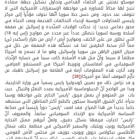
موسكو تفتش عن الحلفاء القدامى وتحاول تشكيل جبهة مضادة
تتيح لها مجالاً للمناورة في مواجهة الإستفزازات الأميركية التي لا
تتوقف عند حدود. ومن حسن حظ سوريا أنّها تحولت مؤخّراً إلى مركز
رئيسي للمحاولات الروسية لإحياء التحالفات القديمة وبعث الحياة في
محور دفاعي جديد؛ إذ تحدّثت الولايات المتّحدة و إسرائيل عن صفقة
أسلحة روسية لسوريا تتضمّن عدداً غير محدد من صواريخ (إس إيه 18)
التي تطلق من على الكتف، وصواريخ أرض / أرض من طراز (اسكندر ئي)
مماّ أثار سخط الطرفين لما قد تشكّله هذه الصفقة من خلل في
ميزان القوى الراهن بين سوريا وإسرائيل، وهو ما لا تسمح به أميركا
مطلقاً لا سيما وأنّ مثل هذه الأسلحة كانت سبباً في خسارة الإتّحاد
السوفياتي في أفغانستان وتوريط أميركا في المستنقع العراقي.
وقد أثارت هذه المعلومات أزمة في العلاقة مع إسرائيل ناهيك عن
تأزّم الموقف أصلاً مع أميركا(
[38]
و قد تزامن ذلك مع تعيين كوندوليزا رايس رسمياً في وزارة الخارجية،
وبدا من الواضح أنّ الديبلوماسية الأميركية بصدد التغيّر والتبدّل حيث
بات من المتوقع أن يعمل فريق "رايس" الحازم على مواجهة روسيا
بجرأة. لكن الشرق الأوسط سيكون بالطبع أكثر المناطق التي ستشهد
جانباً جديداً من هذا الصراع. فقد لعبت "رايس" دوراً رئيسياً في صناعة
السياسة الأميركية نحو الإتحاد السوفياتي سابقاً. والمعروف أنّ
"رايس" اختارت فريقها بشكل دقيق، ولعلّ أبرزهم ممثل التجارة
الأميركية روبرت زويليك، والسفير الأميركي في منظمة حلف شمال
الأطلسي نيكولاس حروق وروبرت جوزيف من مجلس الأمن القومي،
وكل هؤلاء اشتغلوا على الملف الروسي، لذلك يبدو أنّ المواجهة التي