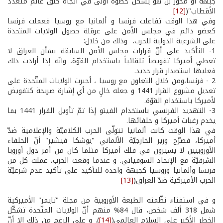
جبهة أو محور بل هو يشكّل خطوة أولى في اتّجاه خلق عالم متعدّد
الأقطاب"(
[12]
وفي هذا الوقت تفاعلت فرنسا و ألمانيا مع روسيا فعملت فرنسا
كعضو دائم في مجلس الأمن على عرقلة حصول الولايات المتحدة
على الشرعية الدولية للحرب، وذلك من خلال:
1­- التأكيد على أنّ قرارات مجلس الأمن السابقة بشأن العراق لا
تعطي أميركا تفويضاً تلقائياً باستخدام القوّة، وانّه إذا أرادت ذلك
فعليها استصدار قرار جديد.
2­ - فرنسا،ومن خلال التعاون مع روسيا ، أجبرت الولايات المتّحدة على
تعديل مشروع القرار 1441 و جعله خالٍ من أي إشارة صريحة كتفويض
لأميركا باستخدام القوّة.
3­- التهديد الفرنسي باستخدام الفيتو إذا تمّ تأويل القرار 1441 بما
يخدم رغبات أميركا و حلفائها.
في هذا الوقت كانت ألمانيا تتولّى الحرب الكلاميّة والإعلامية ضدّ
أميركا، فصرّح وزير الخارجيّة الألماني "يوشكا فيشير" أنّ الحلفاء
الأوروبيين لا يسيرون في فلك أميركا مثلما كان من أمر دول أوروبا
الشرقيّة مع الإتحاد السوفياتي. و عندما وقعت الحرب، عملت كل من
فرنسا وألمانيا وروسيا كجبهة واحدة للتأكيد على تأكيد عدم شرعيّة
الحرب الأميركية ضدّ العراق(
[13]
و في استفتاء نظّمته الطبعة الأوروبية من مجلة "تايمز" الأميركية
شمل 318 ألف شخص، قال 84% منهم أنّ الولايات المتّحدة تشكّل
الخطر الأكبر على السلام العالمي(
[14]
). و على الرغم من ذلك إلا أنّ