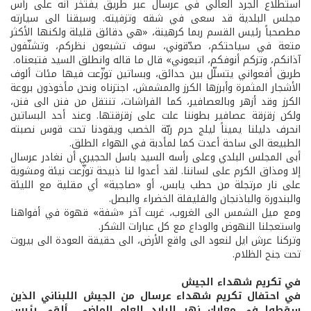
استطلاع الجرد العالي في عرسال عبر طريق يفتخر أنه على رأس
مجلس البلدية قد سعى في شقه وتزفيته. وسبقنا الى سيارته
مطصحباً رئيس القسم ربما كرهينة، «هي دقائق قليلة ولكنها الأكثر
متعة في سياحتكم، صدّقوني، سوف تشبعون نظركم، وتشنّفون
آذانكم، وتزكم أنوفكم، اتبعوني» قال ما قاله وانطلق السيد فتبعناه.
طريق أفعواني يتسلّل بين حدائق، وبساتين توزّعت فيها مئات ألوف
الأشجار المثمرة وأبرزها الكرز والمشمش، اجتزناه ونحن مأخوذون بروعة
الكرز وقد أزهر وبالعصافير، كما الفراشات، تنتقل من فنن الى فنن،
ولكن زقزقة عصافير بطوننا علت على زقزقتها. وعند أحد البساتين
انحرف دليلنا يميناً ليلج حرم ربّة الخصب ويقودنا تحت قوس نصبته
الطبيعة الى ساحة أعدت كما لمأدبة في الهواء الطلق.
أبى المجلس البلدي وعلى رأسه السيد باسل الحجيري أن نغادر عرسال
إلا ومذاق الكرم على لساننا. لقد أعدوا لنا ذبيحة توزّعت نيئة ومشوية
على نار مرتجلة من حطب يابس، أو «صاجية» أي مقلية مع الليئة
والبندورة والباذنجان والفليفلة الخضراء والبصل.
ومع ميل الشمس الى الغروب، غربت آخر «شفة» قهوة في أفواهنا
واستعجلنا النهوض والوداع مع كل عبارات الشكر.
وتركنا عرش ايل لنعود الى واقع الأرض، الى حقيقة العودة الى بيروت
تحت جنح الظلام.
في تكريم شهداء الجيش
في احتفال تكريم شهداء عرسال من الجيش اللبناني الذين
سقطوا في معارك نهر البارد العام الماضي، ألقى رئيس