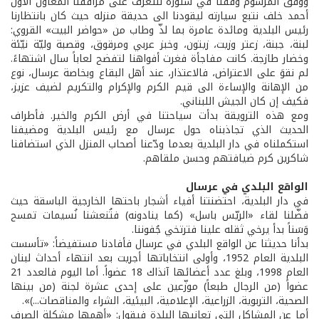
ووفق المرسوم وقفنا في شتوره لنتعرّف على مرافقنا المعاون الأول
أحمد خلف نتبع سيارته ليقودنا الى حديقة منزله حيث كان بانتظارنا
رئيس البلدية ومائدة عامرة بما لذّ وطاب من «حواضر البيت» القروي:
لبنة، جبنة، زعتر وزيت، زيتون، وخبز عربي ومرقوق، وقصبة وليّة نيّئة
وخضار طازجة. كانت مفاجأة فغرت أفواهنا لتفضح لعاباً سال اشتهاءً.
لم نقوَ على الاعتراض، فالاعتذار، عند أهل البقاع وبخاصة عرسال، نوع
من الإهانة والإساءة الى قيم الكرم والإكرام والتكريم لضيف عزيز،
فكيف إن كان الجيش اللبناني.
ومع هذه الترويقة بدأت سياحتنا في أرض الكرم والخير. فأطراف
الحديث الذي تجاذبناه حول عرسال مع رئيس البلدية ومضيفنا
استكملناه في دار البلدية بعدما ودّعنا أصحاب المنزل الذي استضافنا
شاكرين كرم ضيافتهم وحسن ملقاهم.
الواقع البلدي في عرسال
في دار البلدية، احتضنتنا أفياء أشجار باحتها الخارجية الباسقة حيث
فضّلنا لقاء «الريّس باسل» (كما ينادونه) فتُنعشنا نُسيمات تمسح
وَسَناً بدأ يرخي ثقله علينا فترتخي جُفوننا.
بدأنا حديثنا عن الواقع البلدي في عرسال فأفادنا مستفيضاً: «تأسست
البلدية العام 1952، وأولى انتخاباتها أجريت بعد انتهاء أحداث لبنان
العام 1998، وبلغ عدد أعضائها آنذاك 18 عضواً. أما اليوم فالعدد 21
عضواً (من الرجال طبعاً) موزّعين على إحدى عشرة لجنة (من بينها
الصحية، التربوية، الزراعية، الإعلامية، البيئية، الشراء والمناقصات...)».
أما عن المشاكل التي تعانيها البلدة فيقول: «أهمها مشكلة الصرف