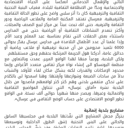
النائي والإهمال الخدماتي انعكسا على الحياة الاقتصادية
والاجتماعية وحدّا من الانطلاقة الثقافية للبلدة. فغياب البنية التحتية
الثقافية والترفيهية كان ذا أثر سلبي واضح على تطور الحالة الثقافية
والترفيهية. فعرسال تفتقد المكتبة العامة والملاعب الرياضية ودور
الثقافة والترفيه، حتى انك تبحث عبثاً عن مركز لبيع الصحف والمجلات،
وأكثر تنعدم النشاطات الثقافية أو الرياضية حتى في المدارس
باستثناء بعض الحفلات التي تقام بمناسبة عيد المعلم وعيد الأم.
وإذا علمنا أن عدد الأطفال التلامذة في مدارس عرسال يقدّر بحوالى
6000 تلميذ محرومين من أي مدينة ترفيهية أو ملاعب رياضية أو
حدائق عامة، أدركنا هول الجريمة المرتكبة بحقهم وحق مستقبلهم.
ولكن البلدية، ووعياً منها لهذا الواقع المرير، عمدت وبالتعاون مع
منظمة اليونسكو الى إنشاء نواة مركز ثقافي متعدد الأغراض وإنما
محدود الإمكانات والقدرات لكنه يشكل مكان لقاء للأولاد والشباب
بدلاً من ساحات الضيعة وشوارعها وأزقتها: وهنا اسمحوا لي بالكلام
على تحدّي مثقفي بلدتي وهم كثر كثر لواقعهم فأصدروا من خلال
البلدية نشرة «آفاق عرسال» التي تتناول المواضيع الثقافية
والانمائية وغيرها، ويصدر منها شهرياً حوالى ألف نسخة. في الواقع
تطور الوضع الاقتصادي على حساب الوضع الثقافي في عرسال».
مشاريع بلدية إنمائية
يتركّز مجمل المشاريع التي نفّذتها البلدية في مجلسيها السابق
والحالي على البنى التحتية (شق الطرق الداخلية وتوسيعها
وتعبيدها، إنارة، تلزيم النفايات الصلبة). وقد شقّ المجلس البلدي