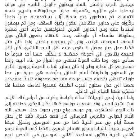
فيجبلون التراب والقش بالماء ويصبّون «الوحل الناتج» في قوالب
ليحصلوا على «اللِبن» يشقعونه جدراناً «يطيّنونها» بالمزيج نفسه
لتتماسك. ثم يقطعون جذع شجرة لزّاب يستخدمونه جسراً طويلاً
يركّزونه على جدارين متقابلين ليكون ركيزة السقف. ومن ثم يرصفون
استناداً عليه وبين الجدارين الآخرين المتواجهين جذوعاً أخرى صغيرة
يسمّونها «شمط» أو «أوطة»، وعند الانتهاء يضعون البلاّن فوق
السقف المرصوف الجديد، ومن ثم يمرحونه بالطين. ولما كان مثل
هكذا عمل جبار ومضنٍ لا يقوى عليه أهل البيت الناشئ، كان أهل
الضيعة يتنادون الى «عونة» مقدّسة لا يتخلّف عنها أحد فيوماً ما
سيأتي دوره. وما كانت العونة تنتهي مع الفراغ من بناء البيت وإنما
تستمر مع كل مطرة وثلج إذ كان يسارع شباب الضيعة يجرفون الثلوج
عن السطوح والطرقات أمام المنازل بـ«زُحف» هي عبارة عن عصا
طويلة تنتهي بقطعة خشب عريضة معترضة معقوفة قليلاً، ويعمدون
بعدها الى حدل سطوح البيوت الطينية ليعيدوا تماسك طينها فلا
تتسرّب منها المياه الى الداخل.
ولما انبرت إحدى الزميلات تسأله بكياسة وظرف عن أعراس تلك الأيام.
افترّ الشيخ الجليل وقد اشتعلت حواسه كلها وكأن الذكرى خطفته إلى
ذاك اليوم المشهود، يوم عرسه، وراح يروي بصوت جذلٍ: «سقى الله
الأيام الخوالي. فالعرس العرسالي كان قصة كبيرة، فقد كان يحتل
سبعة أيام من عمر القرية كما من عمر العروسين ويتحوّل فيها
العريس شيخاً للشباب ومحور اهتمام الجميع. وهكذا كانت العونة تجمع
أهالي القرية يهبّون لمساعدة أهالي العروسين في التحضير ليوم