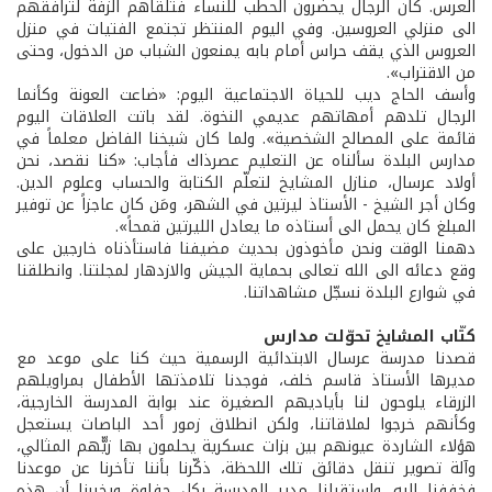
العرس. كان الرجال يحضرون الحطب للنساء فتلقاهم الزفة لترافقهم
الى منزلي العروسين. وفي اليوم المنتظر تجتمع الفتيات في منزل
العروس الذي يقف حراس أمام بابه يمنعون الشباب من الدخول، وحتى
من الاقتراب».
وأسف الحاج ديب للحياة الاجتماعية اليوم: «ضاعت العونة وكأنما
الرجال تلدهم أمهاتهم عديمي النخوة. لقد باتت العلاقات اليوم
قائمة على المصالح الشخصية». ولما كان شيخنا الفاضل معلماً في
مدارس البلدة سألناه عن التعليم عصرذاك فأجاب: «كنا نقصد، نحن
أولاد عرسال، منازل المشايخ لتعلّم الكتابة والحساب وعلوم الدين.
وكان أجر الشيخ - الأستاذ ليرتين في الشهر، ومَن كان عاجزاً عن توفير
المبلغ كان يحمل الى أستاذه ما يعادل الليرتين قمحاً».
دهمنا الوقت ونحن مأخوذون بحديث مضيفنا فاستأذناه خارجين على
وقع دعائه الى الله تعالى بحماية الجيش والازدهار لمجلتنا. وانطلقنا
في شوارع البلدة نسجّل مشاهداتنا.
كتّاب المشايخ تحوّلت مدارس
قصدنا مدرسة عرسال الابتدائية الرسمية حيث كنا على موعد مع
مديرها الأستاذ قاسم خلف، فوجدنا تلامذتها الأطفال بمراويلهم
الزرقاء يلوحون لنا بأياديهم الصغيرة عند بوابة المدرسة الخارجية،
وكأنهم خرجوا لملاقاتنا، ولكن انطلاق زمور أحد الباصات يستعجل
هؤلاء الشاردة عيونهم بين بزات عسكرية يحلمون بها زيّّهم المثالي،
وآلة تصوير تنقل دقائق تلك اللحظة، ذكّرنا بأننا تأخرنا عن موعدنا
فخففنا اليه. واستقبلنا مدير المدرسة بكل حفاوة ويخبرنا أن هذه