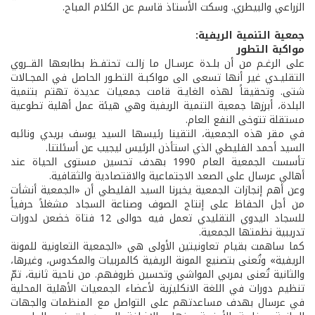
الزراعي والبيطري. وسكت الأستاذ قاسم عن الكلام المباح.
جمعية التنمية الريفية:
مواكبة التطور
على الرغـم من أن بلـدة عرسـال ما زالـت تحتفـظ بطابعها القــروي
التقليـدي غير أنها تسعى الى مواكبـة التطـور الحاصل في المجـالات
شتى. وتحقيقاً لهذه الغايـة قامت جمعيات عديدة تهتم بتنمية
البلدة، أبرزها جمعية التنمية الريفية وهي هيئة عمل أهلية تطوعية
مستقلة تتوخى النفع العام.
في مقر هذه الجمعية، التقينا رئيسها السيد يوسف بريدي ونائبه
السيد أحمد الفليطي الذي استأذن الرئيس ليجيب عن أسئلتنا.
تأسست الجمعية العام 1990 بهدف تحسين مستوى الحياة عند
أهالي عرسال على الصعد الاجتماعية والاقتصادية والثقافية.
وعن أهم إنجازات الجمعية يخبرنا السيد الفليطي أن «الجمعية أنشأت
من أجل الحفاظ على إنتاج الصوف وصناعة السجاد مشغلاً حرفياً
للسجاد اليدوي التقليدي تعمل فيه حوالى 12 فتاة خضعن لدورات
تدريبية نظمتها الجمعية.
كما ساهمت بقيام تعاونيتين الأولى هي «الجمعية التعاونية للمونة
الريفية» وتُعنى بتصنيع المونة الريفية كالمربيات والمكدوس، وغيرها،
والثانية تُعنى بمربي المواشي وتحسين ظروفهم. من ناحية ثانية، تمّ
تنظيم دورات في اللغة الانكليزية لأعضاء الجمعيات الأهلية المحلية
في عرسال بهدف مساعدتهم على التواصل مع المنظمات والجهات