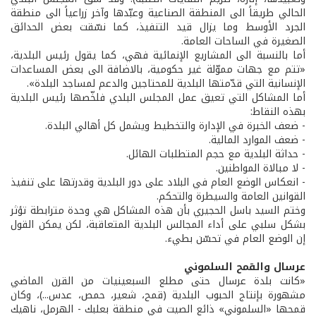
الحالي طريقاً الى المنطقة الصناعية وعبّدها وآخر زراعياً الى منطقة
الجرد الأوسط وما يزال قيد التنفيذ، كما نسّقت بعض الحدائق
الصغيرة في الساحات العامة.
أما بالنسبة الى المشاريع الإنمائية فهي، كما يقول رئيس البلدية،
«تتم مع جهات مموّلة غير حكومية، بالاضافة الى بعض المساعدات
الإنسانية التي قدّمتها البلدية للمحتاجين والدعم لمساجد البلدة».
أما المشاكل التي تعيق عمل المجلس البلدي فلخّصها رئيس البلدية
بهذه النقاط:
- ضعف الخبرة في الإدارة والتخطيط ويشمل كل أهالي البلدة.
- ضعف الموارد المالية.
- حداثة البلدية مع حجم المتطلبات الهائل.
- لا مبالاة المواطنين.
- انعكاس الوضع العام في البلاد على دور البلدية وقدرتها على تنفيذ
القوانين العامة والسيطرة والتحكم.
وختم السيد باسل الحجيري بأن هذه المشاكل هي وحدة مترابطة تؤثر
بشكل سلبي على أداء المجالس البلدية المتعاقبة، لكن يمكن القول
إن الوضع العام في تحسّن بطيء.
عرسال والقمح السلموني
«كانت بلدة عرسال حتى مطلع السبعينيات من القرن الماضي
مشهورة بإنتاج الحبوب البلدية (قمح، شعير، حمص، عدس...)، وكان
قمحها «السلموني» ذائع الصيت في منطقة بعلبك - الهرمل، ناهيك