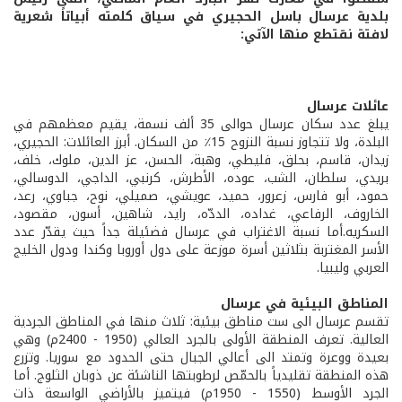
بلدية عرسال باسل الحجيري في سياق كلمته أبياتاً شعرية
لافتة نقتطع منها الآتي:
عائلات عرسال
يبلغ عدد سكان عرسال حوالى 35 ألف نسمة، يقيم معظمهم في
البلدة، ولا تتجاوز نسبة النزوح 15٪ من السكان. أبرز العائلات: الحجيري،
زيدان، قاسم، بحلق، فليطي، وهبة، الحسن، عز الدين، ملوك، خلف،
بريدي، سلطان، الشب، عوده، الأطرش، كرنبي، الداجي، الدوسالي،
حمود، أبو فارس، زعرور، حميد، عويشي، صميلي، نوح، جباوي، رعد،
الخاروف، الرفاعي، غداده، الددّه، رايد، شاهين، أسون، مقصود،
السكريه.أما نسبة الاغتراب في عرسال فضئيلة جداً حيث يقدّر عدد
الأسر المغتربة بثلاثين أسرة موزعة على دول أوروبا وكندا ودول الخليج
العربي وليبيا.
المناطق البيئية في عرسال
تقسم عرسال الى ست مناطق بيئية: ثلاث منها في المناطق الجردية
العالية. تعرف المنطقة الأولى بالجرد العالي (1950 - 2400م) وهي
بعيدة ووعرة وتمتد الى أعالي الجبال حتى الحدود مع سوريا. وتزرع
هذه المنطقة تقليدياً بالحمّص لرطوبتها الناشئة عن ذوبان الثلوج. أما
الجرد الأوسط (1550 - 1950م) فيتميز بالأراضي الواسعة ذات