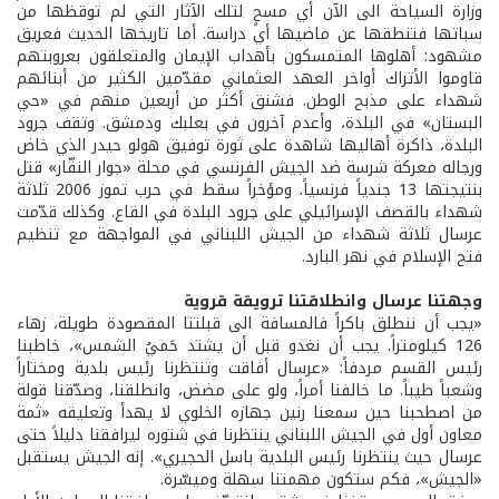
وزارة السياحة الى الآن أي مسحٍ لتلك الآثار التي لم توقظها من
سباتها فتنطقها عن ماضيها أي دراسة. أما تاريخها الحديث فعريق
مشهود: أهلوها المتمسكون بأهداب الإيمان والمتعلقون بعروبتهم
قاوموا الأتراك أواخر العهد العثماني مقدّمين الكثير من أبنائهم
شهداء على مذبح الوطن. فشنق أكثر من أربعين منهم في «حي
البستان» في البلدة، وأعدم آخرون في بعلبك ودمشق. وتقف جرود
البلدة، ذاكرة أهاليها شاهدة على ثورة توفيق هولو حيدر الذي خاض
ورجاله معركة شرسة ضد الجيش الفرنسي في محلة «جوار النقّار» قتل
بنتيجتها 13 جندياً فرنسياً. ومؤخراً سقط في حرب تموز 2006 ثلاثة
شهداء بالقصف الإسرائيلي على جرود البلدة في القاع. وكذلك قدّمت
عرسال ثلاثة شهداء من الجيش اللبناني في المواجهة مع تنظيم
فتح الإسلام في نهر البارد.
وجهتنا عرسال وانطلاقتنا ترويقة قروية
«يجب أن ننطلق باكراً فالمسافة الى قبلتنا المقصودة طويلة، زهاء
126 كيلومتراً. يجب أن نغدو قبل أن يشتد حَميُ الشمس»، خاطبنا
رئيس القسم مردفاً: «عرسال أفاقت وتنتظرنا رئيس بلدية ومختاراً
وشعباً طيباً. ما خالفنا أمراً، ولو على مضض، وانطلقنا، وصدّقنا قولة
من اصطحبنا حين سمعنا رنين جهازه الخلوي لا يهدأ وتعليقه «ثمة
معاون أول في الجيش اللبناني ينتظرنا في شتوره ليرافقنا دليلاً حتى
عرسال حيث ينتظرنا رئيس البلدية باسل الحجيري». إنه الجيش يستقبل
«الجيش»، فكم ستكون مهمتنا سهلة وميسّرة.