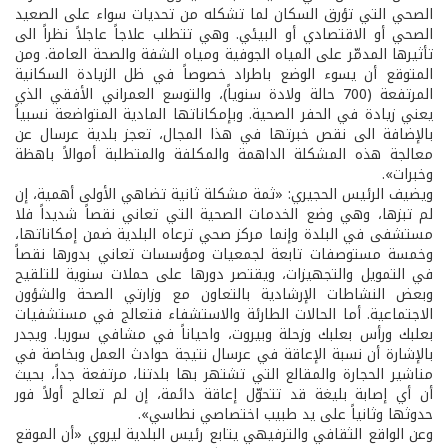
الصحي التي تؤرق السكان لما تشكله من تحديات سواء على الصعيد
الصحي أو الاقتصادي أو البيئي. وهي تتطلب علاجاً عاجلاً نظراً الى
تأثيرها المدمّر على المياه الجوفية ومياه الشفة والصحة العامة. ومن
المتوقع أن يسوء الوضع باطراد خصوصاً في ظل الزيادة السكانية
المرتفعة (700 حالة ولادة سنوياً)، والتوسع العمراني الأفقي الذي
يعني زيادة في الحفر الصحية. وبإمكاناتها المادية المتواضعة نسبياً
بالإضافة الى نقص خبرتها في هذا المجال، تعجز بلدية عرسال عن
معالجة هذه المشكلة الداهمة والمكلفة والمتطلبة أموالاً باهظة
وخبرات».
ويضيف الرئيس الحجيري: «ثمة مشكلة ثانية تضاهي الأولى أهمية، إن
لم تبزها، وهي وضع الخدمات الصحية التي تعاني نقصاً شديداً فلا
مستشفى في البلدة وإنما مركز صحي ترعاه البلدية ضمن إمكاناتها،
وخمسة مستوصفات تابعة لجمعيات ومؤسسات تعاني بدورها نقصاً
في التمويل والتجهيزات، ويقتصر دورها على حملات سنوية للتلقيح
وبعض النشاطات الإرشادية بالتعاون مع وزارتي الصحة والشؤون
الاجتماعية. أما الحالات الطارئة والاستشفاء فتعالج في مستشفيات
بعلبك ورأس بعلبك وزحلة وبيروت، واحياناً في مشافي سوريا. ويجدر
بالإشارة أن نسبة الإعاقة في عرسال نتيجة حوادث العمل وبخاصة في
مناشير الحجارة والمقالع التي تشتهر بها بلدتنا، مرتفعة جداً، بحيث
أن أي إصابة بليغة قد تتحوّل إعاقة دائمة، إن لم تعالج أولاً فور
حدوثها وثانياً على يد طبيب اختصاصي نطاسي».
وعن الواقع الثقافي والترفيهي يتابع رئيس البلدية ليروي «أن الموقع