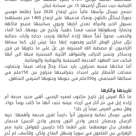
اللبنانية حيث تشكّل أراضيها 5٪ من مساحة لبنان.
تشمخ عرسال برأسها عالياً حتى ارتفاع 2620 متراً (طلعة موسى
جنوباً) ليتكلّل بالثلوج، وتمدّد قدميها على ارتفاع 1400 متر تغسلهما
بسيول الخير والبركة تغذي آبارها وتروي بساتينها فتينع فاكهة
وخضاراً، وسهولها فتنبت قمحاً ذهبياً، وتُخرج من جوفها، كما الماء
والخصب، صخوراً تُقدُّ منها إرادة أبنائها وتنحت حجارة وآيات جمالية
تزيّن منازل الوطن الكبير وقصوره. إنها حقاً عرش إيل، كما سماها
الآراميون، أو مصطبة الله المشرفة من علُ على ما جاورها من قرى
ودساكر. وتشير الخرائب والشواهد الأثرية المنتشرة فيها الى أنها
سُكنت منذ العهود القديمة الفينيقية واليونانية والرومانية.
أما مناخها فشبه صحراوي، بارد شتاءً وحارّ وجاف صيفاً. وتتفاوت
معدلات الأمطار على امتداد جغرافيتها فتراوح بين 150ملم في
شمالها المنخفض، و350ملم في جنوبها وجنوبها الشرقي الشاهق.
تاريخها وآثارها
ما خُطَّ لعرش إيل تاريخ مكتوب لعمره الزمني، أهي مجرد صدفة أم
إرادة إيل في نثر آثار في أرجاء عرشه تثبت أنها ما كانت يوماً خواءً،
وهل يبقى العرش عرشاً إن خلا؟
ففي عرسال ثمانية وعشرون أثراً دارساً لقرى قديمة وأهمها: خربة
الرعيان وحصنان (حصن وادي التون وحصن وادي الحنين) قديمان
مهمان يدل موقعهما على أنهما كانا حارسين للقوافل عابرة ممر
الزهراني بين القلمون في سوريا وسهل البقاع. ولكن، وللأسف، لم تُجرِ