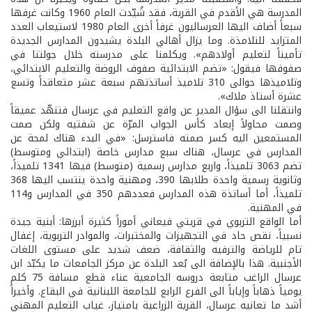
المدرسة هي الأقدم في القرية، فقد شُيّدت العام 1960 وكانت غرفها
سبعاً أضاف اليها العرساليون غرفاً أخرى العام 1980 لاستيعاب العدد
المتزايد للتلامذة. وما يزال أهالي البلدة يشيدون المدارس الجديدة
تأميناً لتعليم أولادهم». ويكلمنا على مدرسته خلال جولتنا في
صفوفها فيقول: «تضم الابتدائية صفوف الروضة والتعليم الابتدائي،
وتلاميذها حوالى 310 تلاميذ أساتذتهم سبعة عشر متعاقداً وتسع
عشرة أستاذ ملاك».
وانتقلنا الى سؤال المدير عن واقع التعليم في عرسال فتنهّد عميقاً
وصمت محاولاً إبعاد كأس الجواب المرّة عن شفتيه ولكن صمت
المستمعين اليه كسر صمته فاسترسل: «في البدء هناك لمحة عن
المدارس في عرسال، هناك سبع مدارس خاصة (ابتدائي ومتوسط)
تضم 3063 تلميذاً، واربع مدارس رسمية (متوسط) فيها 1341 تلميذاً،
وثانوية رسمية واحدة طلابها 390، ومهنية واحدة ينتسب اليها 368
تلميذاً، أما أساتذة هذه المدارس فعددهم 350 في المدارس و114
في المهنية.
أما الواقع التربوي في قريتي فيعاني أموراً كثيرة أبرزها: أبنية جيدة
نسبياً، نقص حاد في التجهيزات والمختبرات، والموادر التربوية، إغفال
تام للرياضة والترفيه والثقافة، ضعف شديد على مستوى اللغات
الأجنبية. هذا بالإضافة الى بُعد البلدة عن مركز الجامعات ما يكبّد ابن
عرسال الراغب متابعة دروسه الجامعية عناء قطع مسافة 75 كلم
يومياً ذهاباً وإياباً الى الفرع الرابع للجامعة اللبنانية في البقاع. وأخيراً
أشد ما تعانيه عرسال، القرية الزراعية بامتياز، غياب التعليم المهني