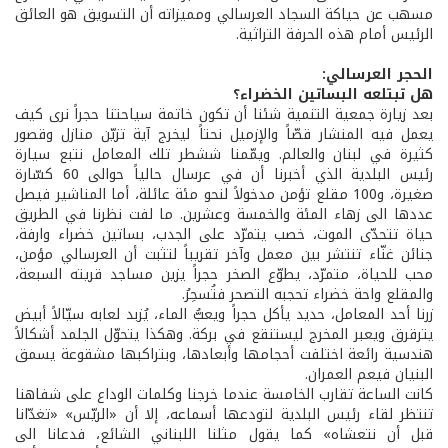
مسهب عن حياكة السجاد العرسالي ومميزاته أن التسويق هو العائق
الرئيس أمام هذه الحرفة التراثية.
الحجر العرسالي:
هل تبتلعه البساتين الخضراء؟
بعد زيارة جمعية التنمية شئنا أن تكون خاتمة سياحتنا حجراً نرى كيف
يعمل فيه المنشار قصّاً والإزميل نحتاً ليخرج آية تزيّن منازل وقصور
كثيرة في لبنان والعالم. ويمّمنا ششطر تلك المعامل نتبع سيارة
رئيس البلدية الذي أخبرنا أن في عرسال حالياً حوالى 60 كسّارة
صغيرة، و100 مقلع تؤمن مدخولاً لنحو مئة عائلة، أما المناشير فيصل
عددها الى زهاء المئة والخمسة وعشرين. ما لفت نظرنا في الطريق
حياة تتحدّى الموت، خصب يتمرّد على الجدب، بساتين خضراء وارفة،
جنائن غنّاء تنتشر بين معمل وآخر تقريباً لتثبت أن العرسالي مؤمن،
محب للحياة، متمرّد، يطوّع الصخر حجراً يزين مساجد قريته السبعة،
والمقلع واحة خضراء تحجبه التصحر فتُسحِرُ.
زرنا أحد المعامل، حديد يأكل حجراً ويعبُّ الماء، يُزبد لعابه سيّالاً أبيض
يترقرق ويعبر المخرج ليستنقع في بركة. وهكذا يتحوّل الجلمد أشكالاً
هندسية رائعة اختلفت أحجامها وأبعادها، وبتراكبها مشقوعة يسمق
البنيان فيعم العمران.
كانت الساعة تقارب الخامسة عندما خرجنا وكلمات الوداع على شفاهنا
تنتظر لقاء رئيس البلدية لتودعها أسماعه، إلا أن «الريّس» «تغدّانا
قبل أن نتعشاه» كما يقول مثلنا اللبناني الشائع، فدعانا الى