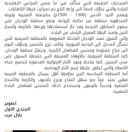
المنحدرات الخفيفة التي شكّلت في ما مضى المراعي التقليدية
للبلدة والتي تحوّلت لاحقاً الى زراعة الكرز ثم تمركزت فيها الكسّارات.
ويعتبر الجرد الأدنى (1300 - 1500م) بطبيعته الصخرية وتربته
المتدهورة منطقة غير صالحة للزراعة. وتقع منطقة الوديان على
سفوح المناطق الجردية وقد تمّ استصلاحها وزرعها بالكرمة وأشجار
التين وامتد اليها العمران الزاحف من البلدة.
والى الشرق تمتد الوديان القاحلة المعروفة بالمنطقة الشرقية التي
تشكّل المدخل الى البادية السورية. وكانت تزرع بالشعير وتحوّلت اليوم
الى مراعٍ مفتوحة ومشتى للقطعان الكبيرة. وتتميّز منطقة الوديان،
كما المنطقة الشرقية، بالأوهاد العميقة التي حفرتها السيول على
مدى السنين. كما يلاحظ وجود الآبار الارتوازية المحفورة لتجميع مياه
الأمطار والتي يُطلق عليها إسم الآبار الرومانية.
أما المنطقة السادسة التي يعرّفها أهل عرسال بالمنطقة الغربية
فهي تمتد غرباً نحو سهل البقاع وتزرع بالحبوب والكرمة والأشجار
المثمرة وحديثاً بالزيتون. وتستخدم كذلك كمشتى لقطعان البلدة
الصغيرة.
تصوير:
الجندي الأول
بلال عرب