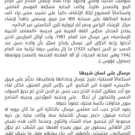
للتوضيب الحديث والآلي والتزوّد براداً نقّالاً لإيصال الانتاج الى مراكز
البيع والتصدير طازجاً. وكانت البداية مشجّعة الموسم الماضي.
واستكمالاً للمشروع يُكِبُّ الإئتلاف حالياً على تشييد مبنى براد ثابت
لحفظ الفاكهة على مساحة 400 متر مربع، ويسعى جاهداً لإنشاء
مركز للإرشاد الزراعي وحفر آبار ارتوازية للري التكميلي غير الدائم».
يفاخر المختار، مدرّس اللغة العربية في مدرسة «المقاصد الخيرية
الإسلامية» في عرسال منذ العام 1981، وأحد أوائل المزارعين الذين
أدخلوا زراعة الدرّاق الى عرسال بإنتاج مميّز، بأن والده حسن عبد
الحميد عز الدين (مواليد 1923) ما زال يمارس حرفة تراثية منذ العام
1942 وهي صناعة المحراث أو آلة الفلاحة القديمة (الصمد) وتوابعها
(معاول، فؤوس...).
عرسال على لسان شيبها
استكمالاً لاستقراء تاريخ عرسال وعاداتها وتقاليدها، تحتّم على فريق
«الجيش» العودة الى الينابيع، الى حرّاس الزمن العتيق، فكان لقاء
مع أحد معمّري البلدة الحاج ديب حسن عز الدين الذي لم تجرؤ السنوات
الخمس والثمانون أن تخطّ على وجنتيه المورّدتين وجبينه الشامخ
سوى محاولات يائسة فتترك غضوناً خجولة.
يعود الحاج ديب، أحد معلمي عرسال، بالذاكرة الى ما كان يرويه له
أجداده فيقول: «عمر عرسال ثلاثماية سنة وكانت عبارة عن خربة
مجموعة آبار لتجميع مياه الشتاء والثلوج. وعندما كانت هذه تفيض
كان الأهالي يستقون من عيون بعيدة أهمها عين الشُعُب. ثم تحوّل
العرساليون، متشبثين بأرضهم، الى بناء بيوتهم وفق ما يتيسّر لهم.