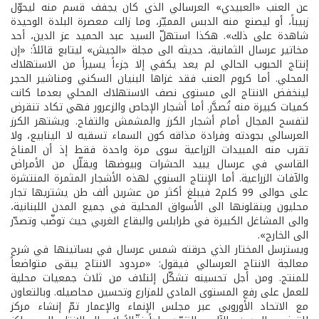
عن العنب «العبيدي» العرسالي الذي كان يجفف قسم منه ليحوّل
زبيباً، أو ليصنع منه الدبس المميّز، وما زالت معصرة البلدة الوحيدة
شاهدة على ذلك». هكذا استهلّ السيد عبد الحميد عز الدين، أحد
مخاتير عرسال الثمانية، حديثه الى مجلة «الجيش» ليتابع قائلاً: «إن
إنتاج الحبوب الحالي لم يعد يكفي إلا جزءاً يسيراً من الاستهلاك
المحلي. أما كروم العنب فقد غزاها البنيان السكني ومناشير الحجر
لينخفض الانتاج الى مستوى نصف الاستهلاك المحلي بعدما كانت
كميات كبيرة منه تُصدَّر. أما أشجار الإجاص والزعرور فهي تكاد تنقرض
لتفسح المجال أمام أشجار الكرز والمشمش والتفاح. ويشتهر الكرز
العرسالي بجودته وفرادة مذاقه كون السماء تسقيه لا الينابيع، ولا
تقرب منه المبيدات الزراعية سوى مرة واحدة فقط إذ أن المناخ
القاسي في عرسال يبيد الحشرات وبيوضها ويقلّل من الأمراض
والآفات الزراعية. أما الإنتاج السنوي لهذه الأشجار المثمرة المنتشرة
على حوالى 99 كلم2 فيبلغ أكثر من عشرين ألف طن يشتريها تجار
محليون وينقلونها الى الأسواق المحلية في جميع المدن اللبنانية،
والى المشاغل الكبيرة في طرابلس والبقاع الغربي حيث توضّب وتصدّر
الى الخارج».
ويسترسل المختار الذي حرقته شمس عرسال في بساتينها في شرح
معالجة الانتاج العرسالي فيقول: «مردود الانتاج يبقى متواضعاً
للمنتج. ومن أجل تحسينه تشكّل إئتلاف من ثلاث جمعيات محلية
للعمل على رفع المستوى المادي للمزارع وتحسين محاصيله. وبالتعاون
مع الاتحاد الأوروبي عبر مجلس الإنماء والإعمار تمّ إنشاء مركز