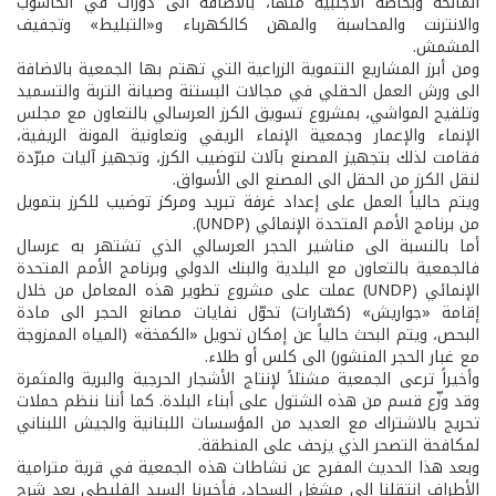
المانحة وبخاصة الأجنبية منها، بالاضافة الى دورات في الحاسوب
والانترنت والمحاسبة والمهن كالكهرباء و«التبليط» وتجفيف
المشمش.
ومن أبرز المشاريع التنموية الزراعية التي تهتم بها الجمعية بالاضافة
الى ورش العمل الحقلي في مجالات البستنة وصيانة التربة والتسميد
وتلقيح المواشي، بمشروع تسويق الكرز العرسالي بالتعاون مع مجلس
الإنماء والإعمار وجمعية الإنماء الريفي وتعاونية المونة الريفية،
فقامت لذلك بتجهيز المصنع بآلات لتوضيب الكرز، وتجهيز آليات مبرّدة
لنقل الكرز من الحقل الى المصنع الى الأسواق.
ويتم حالياً العمل على إعداد غرفة تبريد ومركز توضيب للكرز بتمويل
من برنامج الأمم المتحدة الإنمائي (UNDP).
أما بالنسبة الى مناشير الحجر العرسالي الذي تشتهر به عرسال
فالجمعية بالتعاون مع البلدية والبنك الدولي وبرنامج الأمم المتحدة
الإنمائي (UNDP) عملت على مشروع تطوير هذه المعامل من خلال
إقامة «جواريش» (كسّارات) تحوّل نفايات مصانع الحجر الى مادة
البحص، ويتم البحث حالياً عن إمكان تحويل «الكمخة» (المياه الممزوجة
مع غبار الحجر المنشور) الى كلس أو طلاء.
وأخيراً ترعى الجمعية مشتلاً لإنتاج الأشجار الحرجية والبرية والمثمرة
وقد وزّع قسم من هذه الشتول على أبناء البلدة. كما أننا ننظم حملات
تحريج بالاشتراك مع العديد من المؤسسات اللبنانية والجيش اللبناني
لمكافحة التصحر الذي يزحف على المنطقة.
وبعد هذا الحديث المفرح عن نشاطات هذه الجمعية في قرية مترامية
الأطراف انتقلنا الى مشغل السجاد، فأخبرنا السيد الفليطي بعد شرح