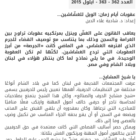
العدد 362 - 363 - أيلول 2015
عقوبات أيام زمان: الويل للغشّاشين...
إعداد: د. شادية علاء الدين
يعاقب القانون على الغشّ وينزل بمرتكبيه عقوبات تراوح بين
الغرامة والسجن وذلك بما يتناسب مع توصيف القضاء للجرم
الذي اقترفه الغشاس. في الماضي كانت «الجرصة» من أبرز
العقوبات التي تردع الغشاشين، لكنّها لم تكن العقوبة
الوحيدة. في ما يلي نماذج لما كان ينتظر هؤلاء في لبنان
وبلاد الشام وفي مصر.
يا شيخ المشايخ...
عرفت المجتمعات القديمة في لبنان كما في بلاد الشام أنواعًا
مختلفة من التنظيمات الحرفية، أهمها تعيين رئيس للحرفيين يسمى
«شيخ مشايخ الحرف والصنائع». وكان هذا الشيخ يتمتع بصلاحيات
لمحاسبة تاجر أو حرفي خالف أصول المهنة وارتكب فعلًا منافيًا
للمبادىء التي ترعاها. وكان بمقدوره أن يلقي القبض على المذنب
ويضعه في السجن أو أن يقرر بحقه الجزاء المناسب من تكبيل وضرب
بالعصي وما إلى ذلك.
ويمكن حصر أساليب القصاص التي كانت معتمدة في حق الحرفيين
الذين يخالفون أصول المهنة ويرتكبون الغش بثلاثة:
أولًا: طرد الغشّاش من حرفته، وشنّ ما يشبه الحرب عليه للحؤول دون