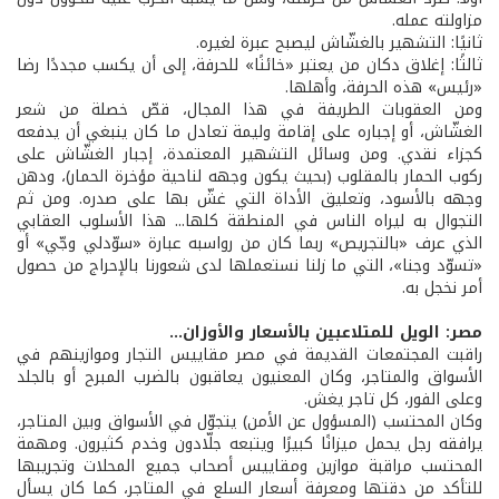
مزاولته عمله.
ثانيًا: التشهير بالغشّاش ليصبح عبرة لغيره.
ثالثًا: إغلاق دكان من يعتبر «خائنًا» للحرفة، إلى أن يكسب مجددًا رضا
«رئيس» هذه الحرفة، وأهلها.
ومن العقوبات الطريفة في هذا المجال، قصّ خصلة من شعر
الغشّاش، أو إجباره على إقامة وليمة تعادل ما كان ينبغي أن يدفعه
كجزاء نقدي. ومن وسائل التشهير المعتمدة، إجبار الغشّاش على
ركوب الحمار بالمقلوب (بحيث يكون وجهه لناحية مؤخرة الحمار)، ودهن
وجهه بالأسود، وتعليق الأداة التي غشّ بها على صدره. ومن ثم
التجوال به ليراه الناس في المنطقة كلها... هذا الأسلوب العقابي
الذي عرف «بالتجريص» ربما كان من رواسبه عبارة «سوّدلي وجّي» أو
«تسوّد وجنا»، التي ما زلنا نستعملها لدى شعورنا بالإحراج من حصول
أمر نخجل به.
مصر: الويل للمتلاعبين بالأسعار والأوزان...
راقبت المجتمعات القديمة في مصر مقاييس التجار وموازينهم في
الأسواق والمتاجر، وكان المعنيون يعاقبون بالضرب المبرح أو بالجلد
وعلى الفور، كل تاجر يغش.
وكان المحتسب (المسؤول عن الأمن) يتجوّل في الأسواق وبين المتاجر،
يرافقه رجل يحمل ميزانًا كبيرًا ويتبعه جلّادون وخدم كثيرون. ومهمة
المحتسب مراقبة موازين ومقاييس أصحاب جميع المحلات وتجريبها
للتأكد من دقتها ومعرفة أسعار السلع في المتاجر، كما كان يسأل