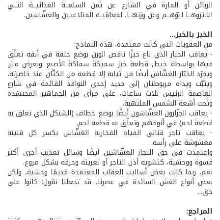
الزبائن أو المارة في الشارع عن ثمن السلعــة الغذائيــة التــي
اشتروهــا لتوّهــم وعن وزنهــا، لمعاقبــة المتلاعبـين والغشّاشين.
الخبز بالخبز...
من العقوبات التي كانت معتمدة، هذه النماذج:
- يعاقب الخباز الذي باع خبزًا ناقص الوزن بوضع حلقة في أنفه تعلّق
فيها بواسطة خيط, قطعة خبز سميكة سماكة الأصبع وبعرض متر.
ويجرّد الخبّاز الغشّاش أيضًا من ثيابه إلا قطعة من الكتّان عند خاصرته،
ويثبّت ويداه مربوطتان إلى حديد إحدى النوافذ القائمة في شارع
العاصمة الرئيس ثلاث ساعات، على مرأى من الجماهير المحتشدة
وتحت أشعة الشمس الملتهبة.
- يعاقب الجزّارون الغشّاشون أيضًا بوضع خطاف (الشنكل الذي تعلق به
قطعة لحم) في أنوفهم وتعلّق به قطعة لحم.
- يعاقب تاجر قناني المياه الفخارية الغشّاش بكسر كل قنينة
مغشوشة على رأسه.
واعتمدت في حق التجار الغشّاشين أيضًا وسائل تعذيب أخرى أكثر
قسوة ووحشية، كتشويه أذن التاجر أو تعريته وحرقه بشكل مروع.
نعم، ربما كانت بعض أساليب العقاب المعتمدة قديمًا وحشية، ولكن
بعض أنواع الغش السائدة في عصرنا، قد تجعلنا نقول: كانوا على
حق...
المراجع: