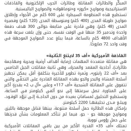
المبكّر والطائرات المقاتلة وطائرات الحرب الإلكترونية والقاذفات
الاستراتيجية وصواريخ «كروز» و«توماهوك» والصواريخ الباليستية.
تستطيع هذه المنظومة السيطرة على 600 كلم من الأجواء وإطلاق
صواريخ طويلة المدى (400 كلم) ومتوسطة المدى (120 كلم) وقصيرة
المدى (48 كلم). وهي قادرة على متابعة حوالى 300 هدف دفعة
واحدة وتدمير 35 منها في الوقت نفسه، حتى وإن بلغت سرعة هذه
الأهداف 4800 كلم بالساعة، فيما يبلغ عدد الصواريخ الموجهة في
وقت واحد 72 صاروخًا.
القاذفة الأميركية «أف 35 لايتنغ الثانية»
هي مقاتلة متعددة المهمات (رماية أهداف أرضية وبحرية ومهاجمة
طائرات)، أحادية المقعد والمحرك، وهي ثانية مقاتلات الجيل الخامس
بعد «أف 22 رابتور»، وثمرة تطوير للأخيرة بتكلفةٍ أقل. يمكن تجهيز
أسلحة المشاة والبحر والجو بهذه المقاتلة القادرة على التخفّي والتي
تتفوق على المقاتلة الشبحية «أف 117» وعلى «أل ب 2» بقدرةٍ أكبر
على المناورة. تصل سرعتها إلى نحو ألفي كيلومتر في الساعة،
وتستطيع التحليق لمسافاتٍ بعيدة من دون الحاجــة إلـى تزوّد الوقـود،
ويبلـغ مـدى تحليقهـا 2200 كيلومتر.
بإمكان هذه الطائرة حمل أسلحة متنوعة، بينها قنابل موجهة بالليزر،
وصواريخ موجهة جو - جو، فيما لم تتأكد المعلومات بشأن قدرتها
على حمل رؤوس نووية.
تمتلك «أف 35» القدرة الأكبر من بين باقي المقاتلات الأميركية