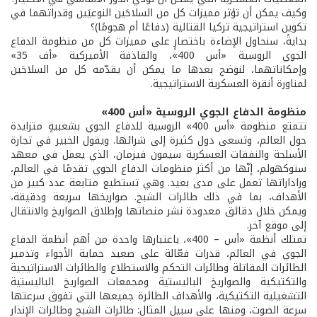
وكيف يمكن أن تؤثر مميزات كل من السلاحَين النوعيَين وقدراتهما في
تكوين استراتيجية تركيا القتالية (دفاعًا أم هجومًا)؟
بدايةً، سنحاول الإضاءة باختصارٍ على مميزات كل من منظومة الدفاع
الجوي الروسية «أس 400»، والقاذفة الأميركية «أف 35»
وإمكاناتهما، لنوضح بعدها ما يمكن أن يقدّمه كل من السلاحَين
لمناورة أنقرة العسكرية الاستراتيجية.
منظومة الدفاع الجوي الروسية «أس 400»
تتمتع منظومة «أس 400» الروسية للدفاع الجوي بشعبيةٍ متزايدة
حول العالم، وتسعى دول كثيرة إلى شرائها. ويقول الخبير في تجارة
الأسلحة والنفقات العسكرية سيمون فيزمان، الذي يعمل في معهد
ستوكهولم، إنّها من أكثر منظومات الدفاع الجوي تقدمًا في العالم،
وراداراتها تعمل على مدى بعيد. وهي تستطيع متابعة عدد كبير من
الأهداف، بما في ذلك طائرات الشبح. صواريخها سريعة ودقيقة،
ويمكن خلال دقائق معدودة نشر منصاتها وإطلاق الصواريخ والانتقال
إلى موقع آخر.
تمتلك أنظمة «أس – 400»، باعتبارها واحدة من أهم أنظمة الدفاع
الجوي في العالم، قدرات فعّالة على صعيد حماية الأجواء وتدمير
الطائرات المقاتلة وطائرات التحكم والاستطلاع والطائرات الاستراتيجية
والتكتيكية والصواريخ الباليستية ومجمعات الصواريخ الباليستية
التشغيلية التكتيكية، والأهداف الطائرة جميعها التي تفوق سرعتها
سرعة الصوت، ومنها على سبيل المثال: طائرات الشبح وطائرات الإنذار