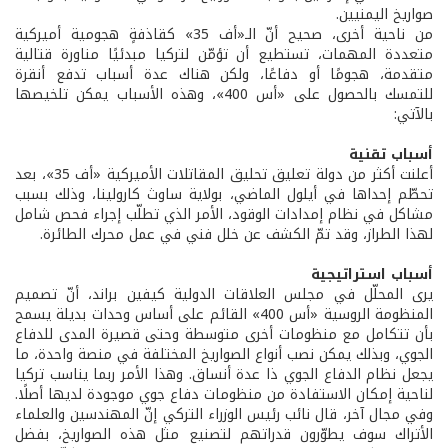
صواريخ اليمنيين.
من ناحية أخرى، صحيح أنّ الـ«أف 35» كقاذفةٍ هجومية أميركية
متعددة المهمات، تستطيع أن تؤمّن لتركيا مبدئيًا مناورة قتالية
متقدمة، هجومًا أو دفاعًا، ولكن هناك عدة أسباب تدفع أنقرة
للتمسك بالحصول على «أس 400»، وهذه الأسباب يمكن تلخيصها
بالآتي:
أسباب تقنية
أعلنت أكثر من دولة تعليق تحليق المقاتلات الأميركية «أف 35»، بعد
تحطّم إحداها في أيلول الماضي، بولاية ساوث كارولينا، وذلك بسبب
مشاكل في نظام إمدادات الوقود، الأمر الذي تطلّب إجراء فحص شامل
لهذا الطراز، وقد تمّ الكشف عن خلل فني في عمل محرك الطائرة.
أسباب استراتيجية
يرى المحلّل في مجلس العلاقات الدولية كيفين براند، أنّ تصميم
المنظومة الروسية «أس 400» القائم على أساس وحدات بديلة يسمح
بأن تتكامل مع منظومات أخرى متوسطة وحتى قصيرة المدى للدفاع
الجوي، وبذلك يمكن نصب أنواع الصواريخ المختلفة في منصة واحدة، ما
يجعل نظام الدفاع الجوي ذا عدة أنساق. وهذا الأمر ربما يناسب تركيا
لناحية إمكان الاستفادة من منظومات دفاع جوي موجودة لديها أصلًا.
وفي مجال آخر، قال نائب رئيس الوزراء التركي إنّ المهندسين والعلماء
الأتراك سوف يطوّرون قدراتهم لتصنيع مثل هذه الصواريخ، بفضل