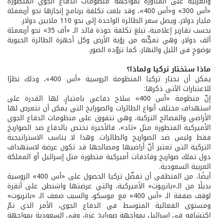
والغربية على المناورة بمواجهة منظومات الدفاع الجوي المتطورة
«أس 300» و«أس 400»، وقد بلغت تكلفة برنامج إنجازها نحو أربعمئة
مليار دولار، ويصل سعر الطائرة الواحدة إلى نحو 110 ملايين دولار.
بحسب تقارير إعلامية، تبلغ تكلفة خوذة قائد الـ «أف 35» نحو أربعمئة
ألف دولار، وهي تمكِّنه من رؤية الأرض وكل أجهزة الطائرة الحيوية
بوضوحٍ في الليل والنهار، كما تزوّده الصور.
ماذا ستختار تركيا ولماذا؟
يمكن أن تختار تركيا المنظومة الروسية «أس 400»، وذلك نظرًا
للاعتبارات الآتي ذكرها:
إنّ منظومة «أس 400» سلاح دفاعي بامتيازٍ، لها القدرة على
استهداف مختلف أنواع الطائرات والصورايخ التي يمكن أن تتعرض لها
الأراضي والمصالح التركية، وهي تتفوق على منظومات الدفاع الجوي
الأميركية المتطورة مثل «ثاد»، فالأخيرة تختص بالدفاع ضد الصواريخ
فقط وليس ضد الصواريخ والطائرات. وهذا لا يناسب الاستراتيجية
التركية التي تعتبر أنّ أراضيها ومصالحها قد تكون عرضة لاستهداف
دول تملك صواريخ وقاذفات أميركية متطورة مثل إسرائيل أو المملكة
العربية السعودية.
أيضًا، من المنطقي أن تفضّل تركيا الحصول على «أس 400» الروسية
بديلًا من الـ«باتريوت» الأميركية، والتي عرضتها واشنطن على أنقرة
لوقف صفقة الـ «أس 400» مع موسكو، والسبب ضعف الـ «باتريوت»
ومستوى الفعالية المتوسط في الدفاع الجوي، الأمر الذي تمّ
اكتشافه في إسرائيل بمواجهة صورايخ غزة، وفي السعودية بمواجهة