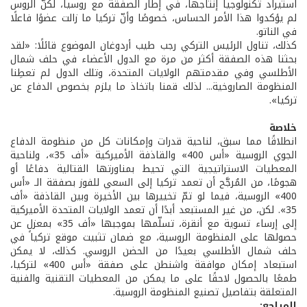
استيراد تكنولوجيا إنتاجها، في إطار الصفقة مع روسيا، لكنّ الروس
لم يؤكدوا هذا الأمر الحساس، خصوصًا وأنّ تركيا ما زالت عضوًا فاعلًا
في الناتو.
كذلك، تناول الرئيس التركي رجب طيب أردوغان الموضوع قائلًا: «لقد
بحثنا هذه الصفقة أكثر من مرة مع الدول الأعضاء في حلف شمال
الأطلسي وفي مقدمتهم الولايات المتحدة، وتلك الدول لم تعطِنا
المنظومة الصاروخية... لذلك قمنا باتخاذ ما يلزم بخصوص الدفاع عن
تركيا».
خلاصة
انطلاقًا مما سبق، لناحية قدرات وإمكانات كل من منظومة الدفاع
الجوي الروسية «أس 400» والقاذفة الأميركية «أف 35»، ولناحية
المعطيات الاستراتيجية التي تحيط بمناورتها القتالية دفاعًا أو
هجومًا، من المُرجَّح أن تعمد تركيا إلى السعي للفوز بصفقة الـ «أس
400» الروسية، فيما لو تمّ تخييرها بين الأخيرة وبين القاذفة «أف
35». لكن، من غير المستبعد أبدًا أن تعمد الولايات المتحدة الأميركية
إلى إرساء تسوية مع أنقرة، تسلّمها بموجبها «أف 35» بمعزلٍ عن
حصولها على المنظومة الروسية، مع ضمان تثبيت موقع تركيا في
حلف شمال الأطلسي بعيدًا من الحضن الروسي. كذلك، لا يمكن
استبعاد إمكان موافقة واشنطن على صفقة «أس 400» لتركيا،
طمعًا بالحصول لاحقًا على ما يمكن من المعطيات التقنية والفنية
المتعلقة بتفاصيل تصنيع المنظومة الروسية.
المراجع: