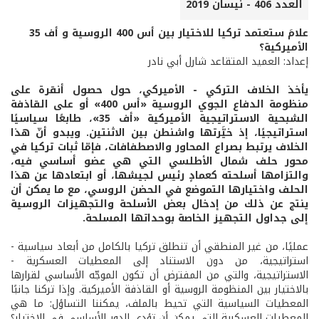
العدد 406 - نيسان 2019
علامَ ستعتمد تركيا للاختيار بين أس 400 الروسية و أف 35
الأميركية؟
إعداد: العميد المتقاعد شارل أبي نادر
يأخذ الخلاف التركي - الأميركي، حول حصول أنقرة على
منظومة الدفاع الجوي الروسية «أس 400» أو على القاذفة
الشبحية الاستراتيجية الأميركية «أف 35»، طابعًا سياسيًا
استراتيجيًا، إذ خيَّرتها واشنطن بين الاثنتين. ويبدو أنّ هذا
الخلاف يرتبط بصراع المحاور والاصطفافات، فإمّا ثبات تركيا في
محور حلف شمال الأطلسي التي هي عضو أساسي فيه،
والتزامها أسلحته كعمادٍ رئيس لجيشها، أو ابتعادها عن هذا
الحلف واختيارها التموضع في الحضن الروسي، مع ما يمكن أن
ينتج عن ذلك من إدخال بعض الأسلحة والتجهيزات الروسية
إلى جداول التجهيز الخاصة بوحداتها المسلحة.
عمليًا، من غير المنطقي أن تنطلق تركيا بالكامل من أبعاد سياسية -
استراتيجية، من دون الاستناد إلى المعطيات العسكرية -
الاستراتيجية، والتي من المفترض أن تكون الموجّه الأساسي لقرارها
بالاختيار بين المنظومة الروسية أو القاذفة الأميركية. وإذا تركنا جانبًا
المعطيات السياسية التي تحيط بالملف، يمكننا التساؤل: ما هي
المعطيات العسكرية التي يمكن أن تؤدي الدور الأساسي في الاختيار؟