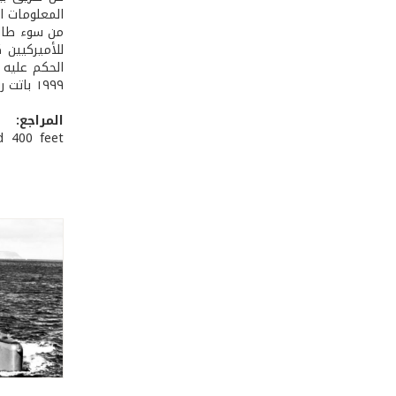
المعلومات التي بحوزته
من سوء طالع 
للأميركيين 
١٩٩٩ باتت رؤيته متاحة للعموم بعد عرضه في متحف الحرب الوطنية الكبرى في موسكو.
المراجع:
ed 400 feet