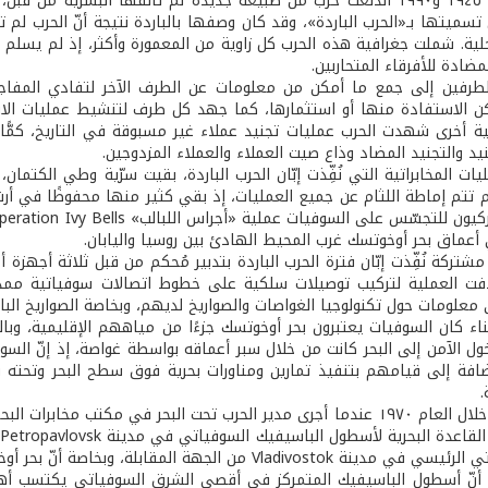
بين العامين ١٩٤٥ و١٩٩٠ اندلعت حرب من طبيعة جديدة لم تألفها البشر
 تسميتها بـ«الحرب الباردة»، وقد كان وصفها بالباردة نتيجة أنّ الحرب لم
ية. شملت جغرافية هذه الحرب كل زاوية من المعمورة وأكثر، إذ لم يسلم ال
مضادة للأفرقاء المتحاربين.
لطرفين إلى جمع ما أمكن من معلومات عن الطرف الآخر لتفادي المفاج
 الاستفادة منها أو استثمارها، كما جهد كل طرف لتنشيط عمليات الاست
ية أخرى شهدت الحرب عمليات تجنيد عملاء غير مسبوقة في التاريخ، كمًّ
يد والتجنيد المضاد وذاع صيت العملاء والعملاء المزدوجين.
ت المخابراتية التي نُفِّذت إبّان الحرب الباردة، بقيت سرّية وطي الكتمان
 تتم إماطة اللثام عن جميع العمليات، إذ بقي كثير منها محفوظًا في أرشي
عماق بحر أوخوتسك غرب المحيط الهادئ بين روسيا واليابان.
شتركة نُفِّذت إبّان فترة الحرب الباردة بتدبير مُحكم من قبل ثلاثة أجهزة أم
ت العملية لتركيب توصيلات سلكية على خطوط اتصالات سوفياتية ممدودة
علومات حول تكنولوجيا الغواصات والصواريخ لديهم، وبخاصة الصواريخ الباليس
ناء كان السوفيات يعتبرون بحر أوخوتسك جزءًا من مياههم الإقليمية، وبال
ول الآمن إلى البحر كانت من خلال سبر أعماقه بواسطة غواصة، إذ إنّ السوف
فة إلى قيامهم بتنفيذ تمارين ومناورات بحرية فوق سطح البحر وتحته
.
بدأت الخطة خلال العام ١٩٧٠ عندما أجرى مدير الحرب تحت البحر في مكت
Vladivosto من الجهة المقابلة، وبخاصة أنّ بحر أوخوتسك يفصل بينهما.
ي أنّ أسطول الباسيفيك المتمركز في أقصى الشرق السوفياتي يكتسب أه