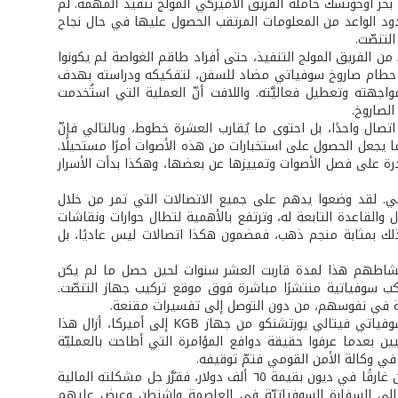
الأول ١٩٧١ بوشر تنفيذ العملية، دخلت الغواصة الأميركية USS Halibut إلى بحر أوخوتسك حاملة الفريق الأميركي المولج تنفيذ المهمة. لم
دود الواعد من المعلومات المرتقب الحصول عليها في حال نجاح
ا من الفريق المولج التنفيذ، حتى أفراد طاقم الغواصة لم يكونوا
شال حطام صاروخ سوفياتي مضاد للسفن، لتفكيكه ودراسته بهدف
اجهته وتعطيل فعاليَّته. واللافت أنّ العملية التي استُخدمت
لصاروخ.
ل واحدًا، بل احتوى ما يُقارب العشرة خطوط، وبالتالي فإنّ
 يجعل الحصول على استخبارات من هذه الأصوات أمرًا مستحيلًا.
درة على فصل الأصوات وتمييزها عن بعضها، وهكذا بدأت الأسرار
مي. لقد وضعوا يدهم على جميع الاتصالات التي تمر من خلال
 والقاعدة التابعة له، وترتفع بالأهمية لتطال حوارات ونقاشات
لك بمثابة منجم ذهب، فمضمون هكذا اتصالات ليس عاديًا، بل
 بنشاطهم هذا لمدة قاربت العشر سنوات لحين حصل ما لم يكن
ر المراقبة والتجسّس الأميركية في العام ١٩٨١ أسطول مراكب سوفياتية منتشرًا مباشرة فوق موقع تركيب جهاز التنصّت.
ريبة في نفوسهم، من دون التوصل إلى تفسيرات مقنعة.
بقي الغموض سيد الموقف حوالى أربع سنوات، ففي تموز ١٩٨٥، وإثر فرار العقيد السوفياتي فيتالي يورتشنكو من جهاز KGB إلى أميركا، أزال هذا
ن بعدما عرفوا حقيقة دوافع المؤامرة التي أطاحت بالعمليّة
في وكالة الأمن القومي فتمّ توقيفه.
وفي خلاصة المؤامرة، فإنّ الموظف رونالد بيلتون من وكالة الأمن القومي الأميركية كان غارقًا في ديون بقيمة ٦٥ ألف دولار، فقرَّر حل مشكلته المالية
ر التنصّت على الكابل إلى السوفيات. في كانون الثاني ١٩٨٠ توجَّه إلى السفارة السوفياتيّة في العاصمة واشنطن وعرض عليهم