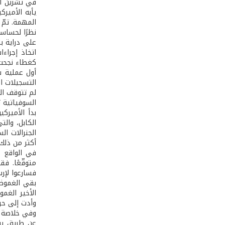
يأبه الأمير
المهمة. تمّ العثور ع
نظرًا لحساسي
على دراية ب
اتخاذ إجراء
كغطاء نجحت 
أول عملية س
التسجيلات ا
لم تتوقف ال
السوفياتية ت
بدأ الأميرك
الكابل، والت
الجنرالات ا
أكثر من ذلك، 
في الواقع ح
فسارعوا لإر
الأخير الغم
وأدت إلى حر