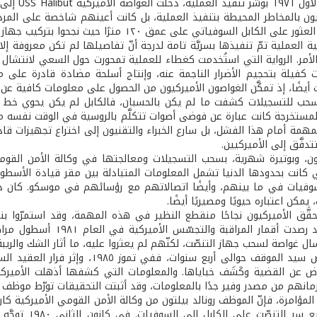
في تشرين 
كيون بالمخاطر المحيطة بتنفيذ العملية، بل كانت أعينهم شاخصة على المر
لى الكابل السوفياتي على عمق ١٢٠ مترًا حيث نجحوا بتركيب جهاز التنصّت.
ة العملية تمّ تنفيذها بسريَّة تامة لدرجة أنّ تفاصيلها لم تكن معروفة إل
الأمر. الرواية التي استُخدمت كغطاء للعملية تمحورت حول السعي لانت
ات كفيلة بتحجيم الأضرار الناجمة عنه، وإنتاج أسلحة مضادة قادرة على مو
أيضًا، إذ تمكَّن الغواصون الأميركيون من الحصول على معلومات كافية عن ا
حب للتسجيلات كشفت ما لم يكن بالحسبان، فالكابل لم يكن يحوي خط اتصا
لمستخرجة كانت عبارة عن فوضى أصوات تتكلَّم بالروسية في الوقت نفسه ما
مهمة أمام هذا الفشل، بل سارع الخبراء والتقنيون إلى اختراع تجهيزات قا
تدفَّق إلى الأميركيين.
يون، وبوتيرة شهرية، بسحب التسجيلات ومعالجتها في وكالة الأمن القو
ي كانت بحدودها الدنيا تشمل المعلومات المتبادلة بين مقر قيادة الأسطول
لسوفيات في ما بينهم، وأيضًا اتصالاتهم مع رؤسائهم في موسكو. كان ذ
يمكن اعتباره حيويًا ومصيريًا أيضًا.
قَّق الأميركيون نجاحًا منقطع النظير في هذه المهمة، وقد استمرّوا
متوقّعًا. فقد رصدت أقما
سال غواصة لسحب جهاز التنصّت، لكنّهم لم يعثروا عليه، ما أثار الشك وال
وض عن القضية وكَشَف خباياها. والمعلومات التي كشفها أذهلت الأميركيي
مانهم من مصدر وفير جدًا بالمعلومات، وقد أثبتت التحقيقات تورّط موظف 
عن طريق بيع س