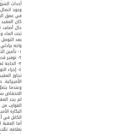
أحداث الشرق 
وجود اتصال م
في عمق البح
كان العقيد 
حال أصابت تح
تحت الماء وع
بعد التوصل 
واجه برادلي 
١- تأمين التمويل اللازم.
٢- توفير قدرة التنفّس لفريق الغواصين على عمق يُقارب ١٤٠ مترًا تحت سطح البحر لعدة ساعات.
٣- الحاجة لمسح بحر أوخوتسك البالغة مساحته ما يُقارب ١٥٠٠ كلم
٤- إجراء التوصيلات على الكابل من دون تعطيله.
تجاوز العقي
الأميركية. 
وعندما يتعر
الانخفاض بس
لم يجد العق
القوارب من 
البحّارة الأ
الكابل في أ
بغلافه. تمّت