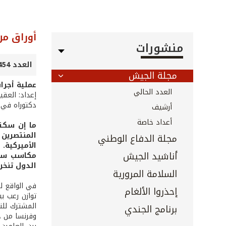
أوراق من 
منشورات
العدد 454 - أيار 2023
مجلة الجيش
عملية أجراس اللبالب 
العدد الحالي
إعداد: العق
دكتوراه في 
أرشيف
أعداد خاصة
المنتصرين 
مجلة الدفاع الوطني
الأميركية.
أناشيد الجيش
مكاسب سياس
الدول تنخ
السلامة المرورية
في الواقع لم
إحذروا الألغام
توازن رعب ب
المشترك للن
برنامج الجندي
وفرنسا من جه