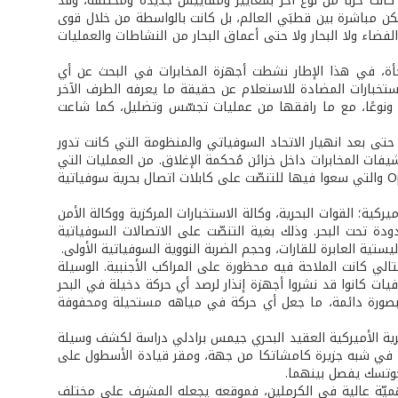
ية من قبل، كانت حربًا من نوع آخر بمعايير ومقاييس جديدة ومختلفة، وقد
 تكن مباشرة بين قطبَي العالم، بل كانت بالواسطة من خلال قوى
فضاء ولا البحار ولا حتى أعماق البحار من النشاطات والعمليات
أة، في هذا الإطار نشطت أجهزة المخابرات في البحث عن أي
خبارات المضادة للاستعلام عن حقيقة ما يعرفه الطرف الآخر
ا ونوعًا، مع ما رافقها من عمليات تجسّس وتضليل، كما شاعت
، حتى بعد انهيار الاتحاد السوفياتي والمنظومة التي كانت تدور
فات المخابرات داخل خزائن مُحكمة الإغلاق. من العمليات التي
نفَّذها الأميركيون للتجسّس على السوفيات عملية «أجراس اللبالب» Operation Ivy Bells والتي سعوا فيها للتنصّت على كابلات اتصال بحرية سوفياتية
يركية؛ القوات البحرية، وكالة الاستخبارات المركزية ووكالة الأمن
 تحت البحر. وذلك بغية التنصّت على الاتصالات السوفياتية
تية العابرة للقارات، وحجم الضربة النووية السوفياتية الأولى.
تالي كانت الملاحة فيه محظورة على المراكب الأجنبية. الوسيلة
يات كانوا قد نشروا أجهزة إنذار لرصد أي حركة دخيلة في البحر
 بصورة دائمة، ما جعل أي حركة في مياهه مستحيلة ومحفوفة
ب مخابرات البحرية الأميركية العقيد البحري جيمس برادلي دراسة لكشف وسيلة
الاتصال بين القاعدة البحرية لأسطول الباسيفيك السوفياتي في مدينة Petropavlovsk في شبه جزيرة كامشاتكا من جهة، ومقر قيادة الأسطول على
ميّة عالية في الكرملين، فموقعه يجعله المشرف على مختلف