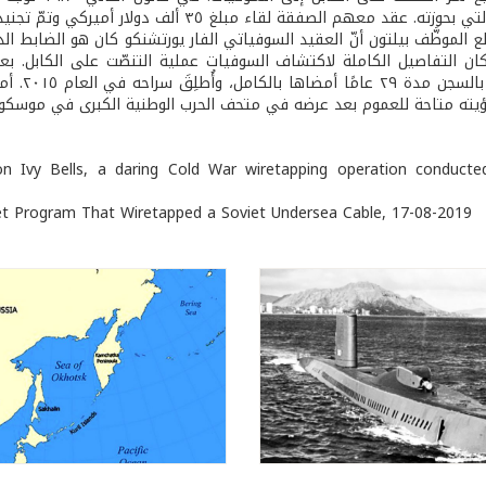
. عقد معهم الصفقة لقاء مبلغ ٣٥ ألف دولار أميركي وتمّ تجنيده لصالح السوفيات.
الموظَّف بيلتون أنّ العقيد السوفياتي الفار يورتشنكو كان هو الضابط الذي 
كان التفاصيل الكاملة لاكتشاف السوفيات عملية التنصّت على الكابل. بع
الحكم عل
ation Ivy Bells, a daring Cold War wiretapping operation conduct
cret Program That Wiretapped a Soviet Undersea Cable, 17-08-2019