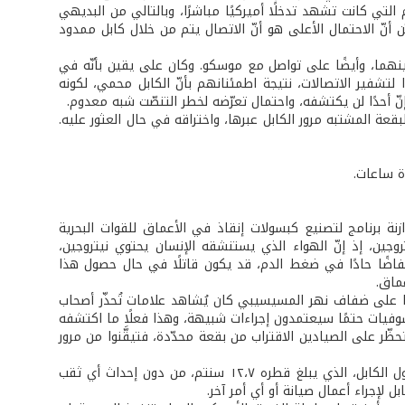
التي كانت تشهد تدخلًا أميركيًا مباشرًا، وبالتالي من البديهي
َن أنّ الاحتمال الأعلى هو أنّ الاتصال يتم من خلال كابل ممدود
بينهما، وأيضًا على تواصل مع موسكو. وكان على يقين بأنّه في
ا لتشفير الاتصالات، نتيجة اطمئنانهم بأنّ الكابل محمي، لكونه
نّ أحدًا لن يكتشفه، واحتمال تعرّضه لخطر التنصّت شبه معدوم.
عة المشتبه مرور الكابل عبرها، واختراقه في حال العثور عليه.
نة برنامج لتصنيع كبسولات إنقاذ في الأعماق للقوات البحرية
تروجين، إذ إنّ الهواء الذي يستنشقه الإنسان يحتوي نيتروجين،
خفاضًا حادًا في ضغط الدم، قد يكون قاتلًا في حال حصول هذا
ماق.
ا على ضفاف نهر المسيسيبي كان يُشاهد علامات تُحذّر أصحاب
سوفيات حتمًا سيعتمدون إجراءات شبيهة، وهذا فعلًا ما اكتشفه
حظّر على الصيادين الاقتراب من بقعة محدّدة، فتيقَّنوا من مرور
أما العقبة الرابعة والأخيرة، فتمّ تذليلها من خلال تصميم جهاز طوله ٦ أمتار يلتفّ حول الكابل، الذي يبلغ قطره ١٢،٧ سنتم، من دون إحداث أي ثقب
ل لإجراء أعمال صيانة أو أي أمر آخر.