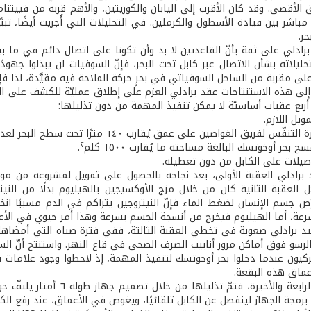
الأقصى. وقد كان الأقرب إلى اليابان والكوريتين، والأهم قربه من فييتنام 
باشر بين قيادة الأسطول والكرملين. في التحليلات التي أُجريت أيضًا، تبيّ
ر.
برادلي على ثقة بأنّ القاعدتين لا بد وأن تكونا على اتصال دائم في ما 
ليلاته بشأن الاتصال عبر كابل تحت البحر، فإنّ السوفيات لن يبذلوا جهودً
لى مقربة من الساحل السوفياتي في بحرٍ حركة الملاحة فيه مقيَّدة، لذا فإ
إلى هذه الاستنتاجات عقد برادلي العزم على إطلاق عمليّة للكشف على البق
أربع عقبات أساسيّة لا يمكن تنفيذ المهمة من دون تذليلها:
٢
.
د برادلي العقبة الأولى، بعد نجاحه بالحصول على تمويل لمشروعه من مواز
حل العقبة الثانية كان من خلال مزج الأوكسيجين بالهيليوم بدلًا من الني
ّض جسم الإنسان لضغط الماء فإنّ النيتروجين يتراكم في الدم مسببًا ان
رعة، أما الهيليوم فيخرج من أنسجة الجسم بسرعة وهذا أمر حيوي في الأع
يد برادلي صعوبة في تخطي العقبة الثالثة، ففي فترة صباه التي أمضاه
الرسو فوق أماكن مرور أنابيب الصرف الصحي في قاع النهر. واستنتج أنّ ال
ميركيون عندما دخلوا بحر أوخوتسك لتنفيذ المهمة، إذ لاحظوا وجود علامات ت
عماق هذه البقعة.
 برمجة الجهاز لينفصل عن الكابل تلقائيًا، ويغوص في الأعماق، عند رفع الكاب