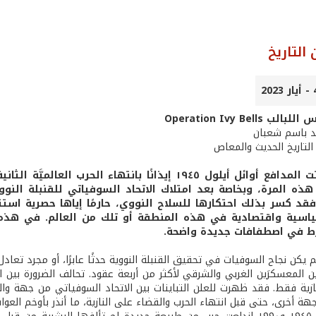
التاريخ
Operation Ivy Bells
يد باسم شعبان
التاريخ الحديث والمعاص
ما إن سكتت المدافع أوائل أيلول ١٩٤٥ إيذانًا بانته
هذه المرة، وبخاصة بعد امتلاك الاتحاد السوفياتي للقنبلة الن
 فقد كسر بذلك احتكارها للسلاح النووي، حارمًا إياها حصرية اس
ية واقتصادية في هذه المنطقة أو تلك من العالم. في هذه الم
رط في اصطفافات جديدة واضحة.
 يكن نجاح السوفيات في تحقيق القنبلة النووية حدثًا عابرًا، أو مجرد تعادل
ين المعسكرَين الغربي والشرقي لأكثر من أربعة عقود. تحالف الضرورة بين 
ازية فقط. فقد ظهرت للعلن التباينات بين الاتحاد السوفياتي من جهة والو
ة أخرى، حتى قبل انتهاء الحرب والقضاء على النازية، ما أنذر بأوخم العوا