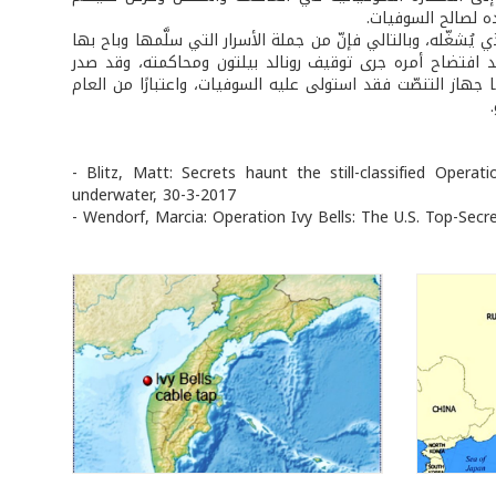
يُشغّله، وبالتالي فإنّ من جملة الأسرار التي سلَّمها وباح بها
د افتضاح أمره جرى توقيف رونالد بيلتون ومحاكمته، وقد صدر
يه بالسجن مدة ٢٩ عامًا أمضاها بالكامل، وأُطلِقَ سراحه في العام ٢٠١٥. أما جهاز التنصّت فقد استولى عليه السوفيات، واعتبارًا من العام
- Blitz, Matt: Secrets haunt the still-classified Oper
underwater, 30-3-2017
- Wendorf, Marcia: Operation Ivy Bells: The U.S. Top-Se