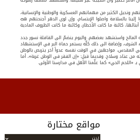
ّ الأمر خطير وأنّ النتيجة غير سليمة. واستشهد معمّقاً رسوخه
تهم وتحيل الكثير من مهماتهم العسكرية والوطنية والإنسانية،
إلينا بالسلامة واصلوا الإبتسام، وإن لوى الدهر أجنحتهم هبّ
ائها، كائنة ما كانت الأخطار، وكائنة ما كانت الظروف المادية
ره المالح واستشهد بعضهم. واليوم ينضمّ الى القافلة نسور جدد
أجواء الشرف، وإضافة الى ذلك كلّه يستمر حماة البر في الإستشهاد
طني المقدس، مواجهين في الوقت نفسه عدواً آخر يتربص بالوطن
 من عتاد وسلاح. وقديماً قيل: «إن الفقر في الوطن غربة»، أما
ـ «اللحم الحي» كما علّمنا الأهل في مدارسنا الأولى.
مواقع مختارة