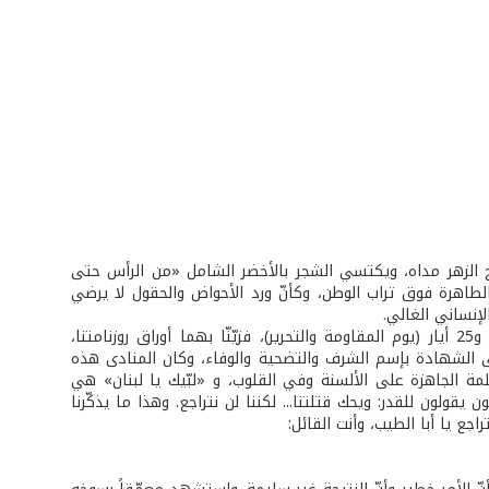
ح الزهر مداه، ويكتسي الشجر بالأخضر الشامل «من الرأس حتى
 الطاهرة فوق تراب الوطن، وكأنّ ورد الأحواض والحقول لا يرضي
لإنساني الغالي.
كنا نظن أننا اكتفينا بالمناسبتين الوطنيتين: 6 أيار (يوم شهداء الحرية والاستقلال)، و25 أيار (يوم المقاومة والتحرير)، فزيّنّا بهما أوراق روزنامتنا،
تى ليطرح طلب انتساب جديد الى الشهادة بإسم الشرف والتضحية والوفاء، وكان المنادى هذه
مة الجاهزة على الألسنة وفي القلوب، و «لبّيك يا لبنان» هي
ن يقولون للقدر: ويحك قتلتنا... لكننا لن نتراجع. وهذا ما يذكّرنا
اجع يا أبا الطيب، وأنت القائل: