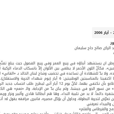
ر
د الركن صالح حاج سليمان
لوطن ان يستشهد أبناؤه في ربيع العمر وفي ربيع الفصول حيث يبلغ تفتّ
»، فكأنّ اللون الأحمر لا يطغى بين الألوان إلاّ بانسكاب الدماء الزكية
ه، ولا بدّ للشهادة أن تساعده في تخضيب وشاح لبنان الخالد بـ «القاني» ا
وأوصينا المطابع بأن تكتفي بهما، لكنّ يوم 12 أيار أ
 من نسور الجو في جيشنا، ولم يكن بدّ من الإجابة، والـ «نعم» هي الكل
تنفرة دائماً. لا بد من تلبية النداء، وها هم أبطالنا هادي وألبير ونزار وريمو
ن تعرّض لتجربة البطولة، وحاول أن يؤجّل مصيره، فانبرى مرافقه يقول له: أتتر
ل والبيداء تعرفني
مح والقرطاس والقلم»