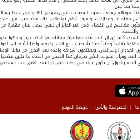
ر العربي الى غلامه قائلاً: ويحك قتلتني، وأقدم يجابه مصيره وهو يعرف أن
يلاً بعد جيل.
عندنا نعرفهم جميعاً، ونعرف المصاعب التي يتعرضون لها والتي تحيط برسال
.. الى مغامرات ومجازفات. ونعرف أنهم يواجهون ذلك مبتسمين، فإن عادوا 
ّون مكانهم في الفضاء، فمن غير الجائز أن تبقى سماء لبنان مقفرة من أبن
والتقنية.
لبعيد، كانت لرجال البحر عندنا مغامرات مماثلة مع الماء، حيث واجهوا غد
هادة تقليداً وطنياً وعائلياً، بحيث يتبع النسر رفيقه، وأحياناً أباه، الى 
 العدوان الإسرائيلي، ويقتلعون أشواكه واحدة بعد الأخرى من ترابنا الو
ليد، وفراغ الجيوب، اللذين يحرمان هذا الجيش من اقتناء ما يليق بتضحياته
اليوم بالقول: لن نكون غرباء في وطننا حتى لو ابتعد الغنى عنا، وسنضحي ب
نا
الخصوصية والأمن
خريطة الموقع