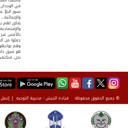
فالتفت الشاع
في الوجدان ج
نسور الجوّ 
والإنمائية.
رفاق لهم يحل
والإقتصادية 
بالأمس غير ا
جعلوا من الش
وهم يواجهون
هو ضيق ذات ا
نحن، فنكتفي 
قيادة الجيش - مديرية التوجيه
إتصل ب
© جميع الحقوق محفوظة