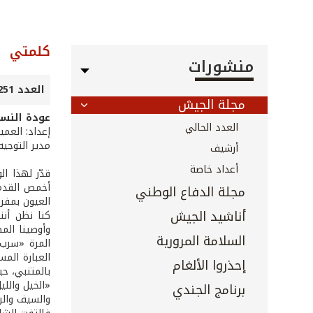
كلمتي
منشورات
العدد 251 - أيار 2006
مجلة الجيش
عودة النسو
العدد الحالي
إعداد: العمي
مدير التوجيه
أرشيف
أعداد خاصة
قدّر لهذا ا
أخمص القدمين
مجلة الدفاع الوطني
العيون بمفرد
أناشيد الجيش
السلامة المرورية
المرة «سرب»
العبارة المس
إحذروا الألغام
بالمتنبي، حي
«الخيل واللي
برنامج الجندي
والسيف والر