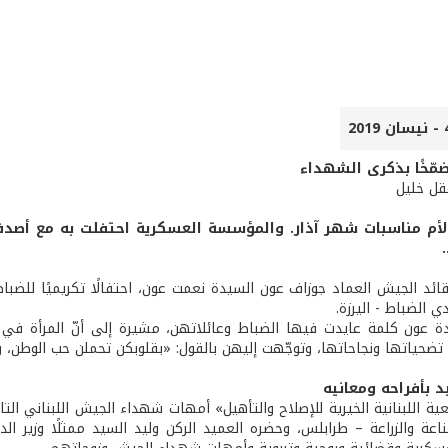
ضمّخًا بذكرى الشهداء
عقل خليل
الأم مناسبات شهر آذار. والمؤسسة العسكرية احتفلت به مع أصدقاء
ائد الجيش العماد جوزاف عون السيدة نعمت عون، احتفالًا تكريميًا للضبا
 الضباط - اليرزة.
ة عون كلمة عايدت فيها الضباط وعائلاتهن، مشيرة إلى أنّ المرأة في ال
 تضحياتها ونجاحاتها، وتوجّهت إليهن بالقول: «بقلوبكن تحملن حب الوطن، 
د بأفراحه ومعانيه
ية اللبنانية الخيرية للإصلاح والتأهيل» أمهات شهداء الجيش اللبناني ال
صناعة والزراعة – طرابلس، وحضره العميد الركن وليد السيد ممثلًا وزير 