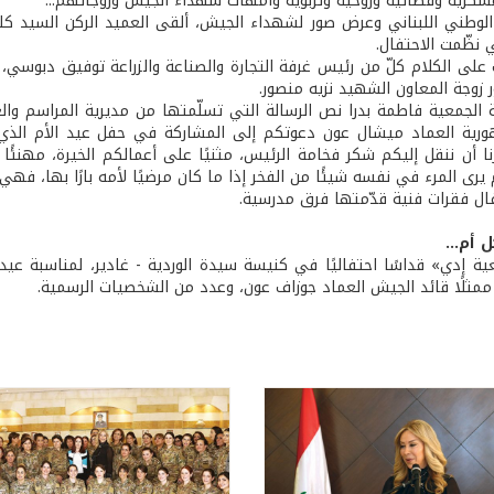
رية وقضائية وروحية وتربوية وأمهات شهداء الجيش وزوجاتهم...
الوطني اللبناني وعرض صور لشهداء الجيش، ألقى العميد الركن السيد كلم
 نظّمت الاحتفال.
 على الكلام كلّ من رئيس غرفة التجارة والصناعة والزراعة توفيق دبوسي،
 زوجة المعاون الشهيد نزيه منصور.
 الجمعية فاطمة بدرا نص الرسالة التي تسلّمتها من مديرية المراسم وال
ورية العماد ميشال عون دعوتكم إلى المشاركة في حفل عيد الأم الذي
نا أن ننقل إليكم شكر فخامة الرئيس، مثنيًا على أعمالكم الخيرة، مهنئً
يرى المرء في نفسه شيئًا من الفخر إذا ما كان مرضيًا لأمه بارًا بها، فه
فال فقرات فنية قدّمتها فرق مدرسية.
 أم...
ة إدي» قداسًا احتفاليًا في كنيسة سيدة الوردية - غادير، لمناسبة عيد 
مثلًا قائد الجيش العماد جوزاف عون، وعدد من الشخصيات الرسمية.