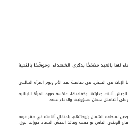
 لها بالعيد مضمّخًا بذكرى الشهداء، وموشّحًا بالتحية
ط الإناث في الجيش، في مناسبة عيد الأم ويوم المرأة العالمي
جيش أثبتت جدارتها وكفاءتها، عاكسة صورة المرأة اللبنانية
وعلى أكتافكن تحملن مسؤوليته والدفاع عنه».
تابعين لمنطقة الشمال وزوجاتهم، باحتفالٍ أقامته في مقر غرفة
الدفاع الوطني الياس بو صعب وقائد الجيش العماد جوزاف عون،