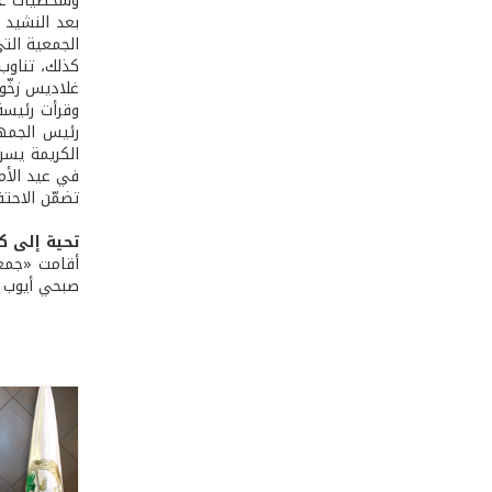
وشخصيات عسك
بعد النشيد 
الجمعية التي
كذلك، تناوب
غلاديس زخّور
وقرأت رئيسة
رئيس الجمه
الكريمة يسر
في عيد الأم 
تضمّن الاحت
تحية إلى كل
أقامت «جمعي
صبحي أيوب م