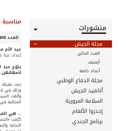
مناسبة
منشورات
العدد 406 - نيسان 2019
مجلة الجيش
عيد الأم م
العدد الحالي
إعداد: نينا 
أرشيف
يتوّج عيد 
أعداد خاصة
لأمهاتهن...
مجلة الدفاع الوطني
رعت عقيلة ق
أناشيد الجيش
وذلك في نادي
وألقت السيد
السلامة المرورية
المثالية في
إحذروا الألغام
... هي العي
كرّمت «الجمع
برنامج الجندي
التجارة وال