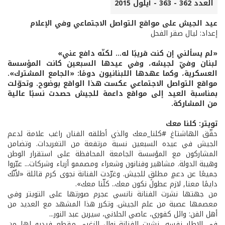
العدد 362 - 363 - أيلول 2015
عيد الجيش على مواقع التواصل الاجتماعي وفي الإعلام
إعداد: ليال صقر الفحل
«لم يسألني إن كنت قريبًا له... لكنّه دافع عني»
لبنان وفيّ لجيشه، وفي عيدها السبعين كانت المؤسسة
العسكرية، وكما عهدها اللبنانيون دومًا: «الجامع المشترك».
مواقع التواصل الاجتماعي عكست هذا الواقع بوضوح. وتحوّلت
بمناسبة العيد إلى مواقع داعمة للجيش حصدت نسبًا عالية
من المشاركة.
تويتر: كلنا معك
حقّق الهاشتاغ #كلنا_معك والذي أطلقه الفنان راغب علامة لدعم
الجيش في عيده السبعين نسبة مرتفعة من التغريدات. وتضامن
المشاركون مع المؤسسة الجامعة المحافظة على استقرار الوطن
وهيبة الدولة. مشاهير وفنانون وشعراء ومصممو أزياء وشركات... عبّروا
جميعًا عن دعمٍ مطلقٍ للجيش. وغرّدت الفنانة نجوى كرم قائلة «لأنّك
دايمًا معنا, لازم عطول نكون معك.. كلّنا معك».
من جهتها نشرت الفنانة نانسي عجرم صورتها على التويتر وفي
معصمها عصبة من علم الجيش. وتكرر هذا المشهد مع العديد من
أهل الفن: وائل كفوري، عاصي الحلاني، سيرين عبد النور...
في الإطار نفسه، نشرت الفنانة نوال الزغبي مقطع فيديو لها من