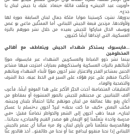
«أوبريت عيد الجيش» وعلّقت قائلة «ينعاد عليك يا جيش لبنان يا
جدع».
بدورها، نشرت كرستينا صوايا ملكة جمال لبنان السابقة صورة لها
ولأولادها، مرتدين قبعة الجيش اللبناني، أما الممثّلين ماغي بو غصن
ويوسف الخال فباركوا للجيش بعيده من خلال نشر صورهم بالبزة
العسكرية، التي ارتداها أيضًا كثيرون.
...فايسبوك يستذكر شهداء الجيش ويتعاطف مع أهالي
المخطوفين
بينما نشر ذوو الضباط والعسكريين الشهداء عبر فايسبوك صورًا
لأبنائهم بالبزات العسكرية واستذكروهم بعبارات امتزجت فيها مشاعر
الحنين بمشاعر الفخر والاعتزاز، نشر آخرون صورًا لأبناء الشهداء وبناتهم
تأكيدًا منهم على عزم هؤلاء على السير في الخط عينه، خط الشرف
والتضحية والوفاء.
التعليقات المتضامنة أخذت الحيّز الأكبر على هذا الموقع أيضًا، فأعرب
آلاف اللبنانيين عن محبتهم للجيش بالصور المنشورة أو بمقاطع من
أغانٍ رفع بها عمالقة من لبنان صوتهم عاليًا احتفالًا بلبنان وجيشه.
فكتب البعض «كيف ما كنت بحبك» ليردّ آخرون بـ«تسلم يا عسكر
لبنان»، فيما ذهب آخرون إلى الشعر والخواطر تضامنًا فقيل: «في
مدرسة واحدة بتعلّمنا إنو الإيمان هو مصدر القيم والمبادىء بحياتنا...
وهالمدرسة بتعلّمنا نآمن بأرض لبنان، ولا مرة سألنا أي عنصر بالجيش
اللبناني إذا نحنا منقربو ليدافع عنا أو نحنا من طائفتو... أخذ هالدور عنّا