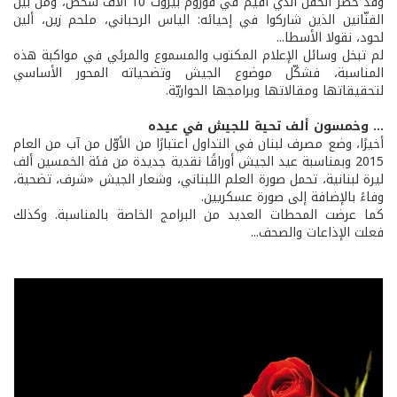
وقد حضر الحفل الذي أقيم في فوروم بيروت 10 آلاف شخص، ومن بين
الفنّانين الذين شاركوا في إحيائه: الياس الرحباني، ملحم زين، ألين
لحود، نقولا الأسطا...
لم تبخل وسائل الإعلام المكتوب والمسموع والمرئي في مواكبة هذه
المناسبة، فشكّل موضوع الجيش وتضحياته المحور الأساسي
لتحقيقاتها ومقالاتها وبرامجها الحواريّة.
... وخمسون ألف تحية للجيش في عيده
أخيرًا، وضع مصرف لبنان في التداول اعتبارًا من الأوّل من آب من العام
2015 وبمناسبة عيد الجيش أوراقًا نقدية جديدة من فئة الخمسين ألف
ليرة لبنانية، تحمل صورة العلم اللبناني، وشعار الجيش «شرف، تضحية،
وفاءً بالإضافة إلى صورة عسكريين.
كما عرضت المحطات العديد من البرامج الخاصة بالمناسبة. وكذلك
فعلت الإذاعات والصحف...