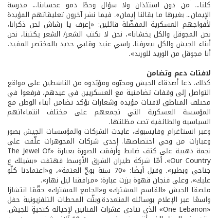
كلنا... من دون استئذان ولا سؤال وحطّ دمو عحسابنا... مدرسة
الإيمان... بغيرها ما بقالنا إيمان». فيما نشر آخرون تعليقاتهم المؤيدة
لأفواجهم العسكرية المفضّلة قائلين: «إعزف يا رشاش لحن ذكرانا،
نحن المجوقل والكل يخشانا»، نحن لا نكتب الشعر/ الشعر يكتبنا، نحن
أبناء الجيش والكل بيعرفنا. راسي عنيد وقلبي حديد بالمختصر المفيد،
أنا مجوقل من الوريد للوريد».
لافتات دعم وتضامن
كذلك، دعا أصدقاء الجيش ومحبّوه ومؤيّدوه من الناشطين على مواقع
التواصل إلى وقفات تضامنية مع العسكريين في عيدهم، فرفعوا في
مختلف المناطق لافتات مؤيدة وشعارات تؤكد تضامن أبناء الوطن مع
المؤسسة العسكرية التي تجمعهم على مختلف انتماءاتهم
السياسية والطائفية تحت مظلتها.
وعبر انستاغرام وفايسبوك، عايدت الشركات والمؤسسات الجيش بصور
وعبارات من وحي اختصاصها. إحدى شركات المجوهرات علّقت على
نجمة ذهبية على كتف ضابط وأرفقت الصورة بعبارة «The Jewel Of
Our Country». أمّا شركة طيران الشرق الأوسط فهتفت «بشيلك ع
جناحي وبطير». وقيل أيضًا: «70 سنة بوجّ العتمة»، و«اعتمادنا كلّو
عليك». وعلى فنجان قهوة برزت عبارة: «مرافقنا ليل نهار».
ملصقا الجيش «القاسم المشترك» و«الجامع المشترك» حقّقا انتشارًا
واسعًا عبر الإعلام بوسائله المتعددة.وبثّت المحطات التلفزيونية حفل
«One Lebanon» الذي تنادى عشرات الفنانين لإحيائه كتحيةٍ للجيش.