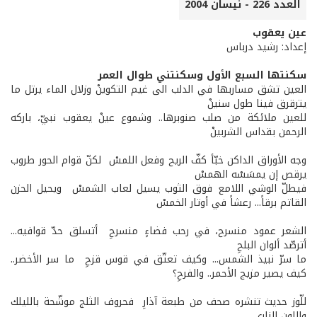
العدد 226 - نيسان 2004
عين يعقوب
إعداد: رشيد درباس
سكنتها السبع الأول وسكنتني طوال العمر
العين تشق مساربها في الدلب الى غيم التكوينْ وزلال الماء يرتل ما
يترقرق فينا طول سنينْ
للعين ملائكة من صلب صنوبرها.. وشموع عينْ يعقوب نبيّ، باركه
الرحمن بقداس الشربينْ
وجه الأوراق الداكن خبّأ كفّ الريح وفعل اللمسْ لكنّ قوام الحور طروب
يرقص إن يمسَسْه الهمسْ
فيطلّ الوشي اللامع فوق الثوب يسيل لعاب الشمسْ ويحيل الحزن
القاتم برقاً... رعشاً في أوتار الخمسْ
الشعر عمود منسرح، في رحب فضاءٍ منسرحِ أتسلق حدّ قوافيه...
أترصّد ألوان البلحِ
ما سرّ نبيذ الشمس... وكيف تعتّق في قوس قزحِ ما سر الأخضر..
كيف يصير مزيج الأحمر.. والفرحِ؟
للّوز حديث تنشره صحف من طبعة آذارِ فحروف الثلج موشّحة بالليلك
واللون الناري