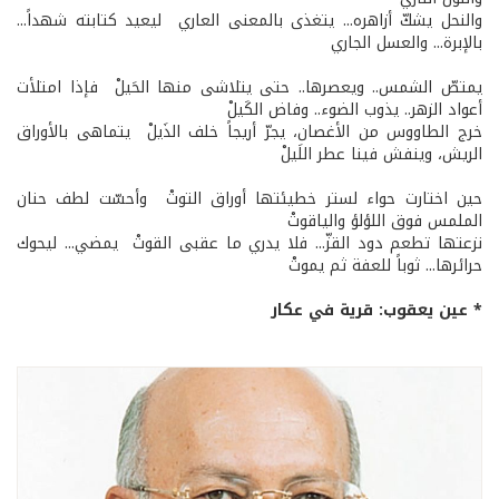
والنحل يشكّ أزاهره... يتغذى بالمعنى العاري ليعيد كتابته شهداً...
بالإبرة... والعسل الجاري
يمتصّ الشمس.. ويعصرها.. حتى يتلاشى منها الحَيلْ فإذا امتلأت
أعواد الزهر.. يذوب الضوء.. وفاض الكَيلْ
خرج الطاووس من الأغصان، يجرّ أريجاً خلف الذَيلْ يتماهى بالأوراق
الريش، وينفش فينا عطر اللَيلْ
حين اختارت حواء لستر خطيئتها أوراق التوتْ وأحسّت لطف حنان
الملمس فوق اللؤلؤ والياقوتْ
نزعتها تطعم دود القزّ... فلا يدري ما عقبى القوتْ يمضي... ليحوك
حرائرها... ثوباً للعفة ثم يموتْ
* عين يعقوب: قرية في عكار