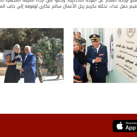
ميع لإزاحة الستار عن اللوحة التذكارية، وجالوا في أرجاء الغرفة المجهّزة 
قيم حفل غداء، تخلله تكريم رجل الأعمال سالم عكاري لوقوفه إلى جانب ال