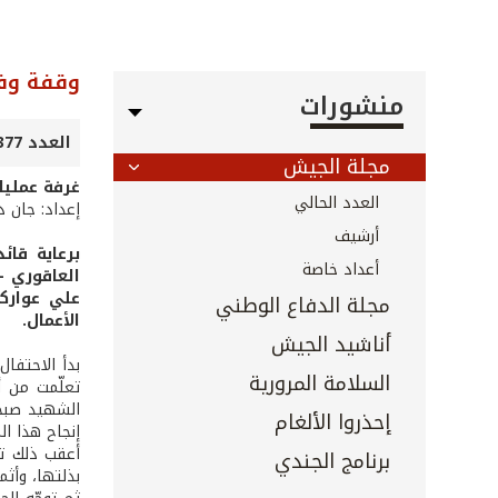
وقفة وف
منشورات
العدد 377 - تشرين الثاني 2016
مجلة الجيش
غرفة عمليا
العدد الحالي
إعداد: جان د
أرشيف
برعاية قا
أعداد خاصة
العاقوري -
علي عوارك
مجلة الدفاع الوطني
الأعمال.
أناشيد الجيش
بدأ الاحتفا
السلامة المرورية
تعلّمت من أ
الشهيد صبحي
إحذروا الألغام
إنجاح هذا ال
أعقب ذلك تق
برنامج الجندي
بذلتها، وأث