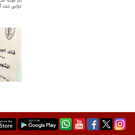
ثم توجّه الج
عرابي حيث أ