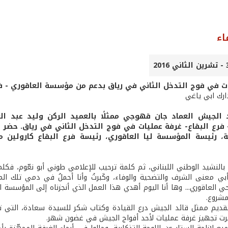
اء
ت في فوج التدخل الثاني في رياق بدعم من مؤسسة العاقوري - فر
ارك ابي ياغي
ئد الجيش العماد جان قهوجي ممثلًا بالعميد الركن وليد عبد
 فرع البقاع- غرفة عمليات في فوج التدخل الثاني في رياق. حضر ا
ة، رئيسة المؤسسة ليا العاقوري، رئيسة فرع البقاع كارولين 
ل بالنشيد الوطني اللبناني، ثم كلمة ترحيب للإعلامي طوني أبو نعّوم، فك
بي معنى الشرف والتضحية والوفاء، وكَبرتُ وأنا أحملُ في دمي تلك ال
 العاقوري... وها أنا اليوم أهدي هذا العمل الذي أنجزناه إلى المؤسسة
مشروع.
ديم ممثل قائد الجيش درع القيادة وكتاب شكر للسيدة سعادة، التي تسلم
مرت تجهيز غرفة عمليات لأحد أفواج الجيش في غضون شهر.