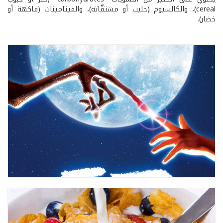
cereal)، والكالسيوم (حليب أو مشتقّاته)، والفيتامينات (فاكهة أو
خضار).