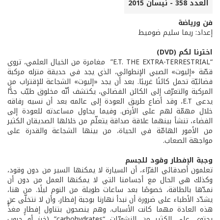
العدد 358 - نيسان 2015
فن ورياضة
إعداد: ريما سليم ضوميط
اخترنا لكم (DVD)
“E.T. THE EXTRA-TERRESTRIAL” مغامرة من الخيال العلمي، تروي
قصّة «إليوت» الصبي الإنطوائي، الذي يجد في حديقة منزله مركبة
فضائيّة تحمل كائنًا غريبًا. بعد أن يجد «إليوت» الشجاعة للإقتراب من
المركبة والتعرّف إلى الكائن الفضائي، يكتشف أنّه مخلوق طيّب جدًّا
يدعى E.T، وقد أضاع طريق العودة إلى عالمه بعد أن نسيه رفاقه
خلال مهمّة لهم على الأرض. وفيما يحاول مساعدته للعودة إلى
الفضاء، تنشأ بينهما علاقة صداقة يتعلّم من خلالها الصديقان الكثير
من الأمور الهامّة في الحياة، من بينها الشجاعة والقدرة على
مواجهة الصعاب.
وجبة الإفطار وقود للجسم
تعلمون أصدقائي القرّاء، أن السيارة لا يمكنها السير من دون وقود،
وكذلك هي الحال مع أجسامنا التي لا يمكنها العمل من دون أن
نمدّها بالطاقة، خصوصًا بعد ساعات طويلة من النوم ليلًا. من هنا،
يشدّد الأطباء على ضرورة أن نبدأ نهارنا بوجبة إفطار، وأن لا نتخلّى عن
هذه العادة مهما كانت الأسباب. وهم ينصحون بتناول إفطارٍ مغذٍّ
يحتوي على الكثير من النشويّات “carbohydrates” (خبز أو حبوب