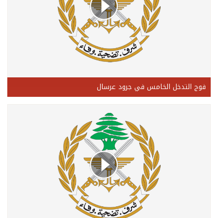
فوج التدخل الخامس في جرود عرسال