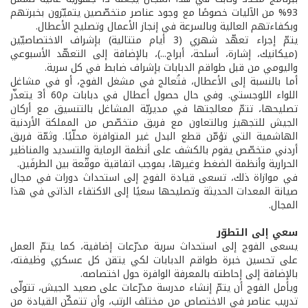
93% من الآليات خصوصًا مع وجود عناصر متخصّصين يتميّزون بخبرتهم
وبكفاءتهم العالية وبالسرعة في إنجاز الأعمال وتصليح الأعطال.
يتمّ إجراء تعهّد شهري (3 أيام متتالية) بإشراف الاختصاصيّين
(ميكانيك، إشارة، أسلحة، أبراج...)، بالإضافة إلى التعهّد الأسبوعي
واليومي من قبل طواقم الدبابات بإشراف ضابط في كل سرية.
أما بالنسبة إلى الأعطال، فتُعالج في مشغل الفوج، أو في مشاغل
اللواء اللوجستي. وفي حال حصول أعطال في دبابات م60 أ3 يتعذّر
تصليحها، تتمّ معالجتها في مديريّة المشاغل بالتنسيق مع أركان
الجيش للتجهيز وبالتعاون مع فريق متخصّص من المملكة الأردنية
الهاشمية التي تؤمّن قطع البدل غير المتوافرة محلّيًا. وثمّة فريق
أردني متخصّص يقوم بالكشف على أنظمة الرماية والتسديد والمناظير
الحرارية وأنظمة الضغط وغيرها، بموجب اتفاقية موقّعة بين الطرفَين.
في موازاة ذلك، تسعى قيادة الفوج إلى استحداث دورات في مجال
صيانة المعدات الحديثة وتصليحها سعيًا إلى الاكتفاء الذاتي في هذا
المجال.
سعي إلى التطوّر
يسعى الفوج إلى استحداث سرية مدرّعات إضافية، كما يتمّ العمل
على تحسين خبرة طواقم الدبابات لكي يتقن كل عسكري وظيفته،
بالإضافة إلى إحاطته بالمعرفة الوافرة حول اختصاصه.
ويأمل الفوج أن يتمّ إنشاء مدرسة مدرّعات على صعيد الجيش، تتولّى
تدريب عناصر في الاختصاص من مختلف الرتب، وأن تتمكّن القيادة من