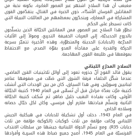
مغبغب أن هذا السلاح اشتهر عبر العصور الغابرة، بكونه نخبة من
المقاتلين الفرسان الأشدّاء، ذوي الخبرة في القتال، يتقدّمون القوى
المشاركة في المعارك، ويتحدّرون بمعظمهم من العائلات النبيلة التي
كانت تسيطر على الحكم.
تطوّر هذا السلاح عبر العصور، فمن المقاتلين الخيّالة الذين يتسلّحون
بالدروع الحديديّة، إلى العربات الخفيفة التدريع، وصولاً إلى الآليات
المدرّعة (الدبابات) الحديثة والمتطوّرة، وهذه الأخيرة تتميّز بسرعة
الحركة والقدرة على مفاجأة العدو بقوّة الصدم، مع الاحتفاظ
بموقعها في طليعة القوى المهاجمة.
السلاح المدرّع اللبناني
يقول قائد الفوج أنّ جذوره تعود إلى أوائل ثلاثينيات القرن الماضي،
عندما شكّل الحلفاء فرقة الشرق التي ضمّت في صفوفها عناصر
لبنانيين وسوريّين. وفي هذا السياق، كان من بين الوحدات التي أنشئت
كتيبة مرّت بعدّة مراحل قبل أن تُسمّى في العام 1940 كتيبة الخيّالة
الأولى، وكانت بقيادة النقيب خليل ضاهر. ثم شُكلت كتيبة الخيّالة
الثانية وتسلّم قيادتها ملازم أول فرنسي، وكان لكل خيّال حصانه
وسلاحه الخاص.
في العام 1943، دخلت أول تشكيلة للدبابات في هيكلية الجيش
اللبناني وكانت مؤلفة من ثلاث كوكبات (الكوكبة مؤلفة من ثلاث
دبابات R35). ومع تسلّم الدولة اللبنانية جيشها من سلطات الانتداب
الفرنسيّة في العام 1945، أصبح جميع ضباط هذه السريـة وأفرادها