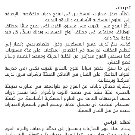
تدريبات
يتطلّب صقل مهارات العسكريين في الفوج دورات متخصّصة، بالإضافة
إلى العلوم العسكرية الأساسية واللياقة البدنية.
يركّز الفوج على التدريب على مستوى الفرد، لكي يصبح ملمًّا بمختلف
الوظائف ومتمرّسًا في مختلف أنواع المهمات، وبذلك يشكّل كل فرد
طاقة بحدّ ذاته.
كذلك، يتمّ تدريب جميع العسكريين وفق اختصاصاتهم، ويُصار إلى
تنظيم المكاتب الدراسية في اختصاص المدرّعات، على عدّة مستويات.
كما يستقبل الفوج متدرّبين من الكلية الحربيّة ومعهد التعليم وسائر
قطع الجيش.
إلى ما سبق، تخضع سرايا الفوج بالتتابع لتدريب تكتي (في مدرسة
القوات الخاصة)، على القتال في الأماكن المبنيّة بإشـراف فـرق تدريب
أميركية وبريطانية.
وتشارك فصائل دبابات من الفوج مع طواقمها في مناورات تدريبيّة
بالذخيرة الحيّة تنفّذ على صعيد الألوية والأفواج. كما تفتتح دورات
بحسب التوجيهات العامة في العلوم العسكرية الأساسية، من كيفيّة
استخدام البندقية إلى تشغيل الدبابة، ويخضع الفوج باستمرار لاختبارات
تقييم من قبل اللجان المعنيّة.
تعهّد إلزامي
يحتاج عتاد فوج المدرّعات باستمرار إلى تعهّد وصيانة، والتزام الفوج
ببرنامج محدّد وثابت في هذا المجال يجعله ذا جهوزيّة عالية تشمل