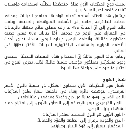
يمتلك فوج المدرّعات الأول عتادًا متخصّصًا يتطلّب استخدامه مؤهــلات
تقنـية خاصة لدى العسكـريـين.
ويشمل هذا العتاد أسلحـة ثقيلة قوامـها مدافـع الدبابات ومدافع
مضادة للطائرات، إضافة إلى الأسلحة المتوسّطة والخفيفة. ويلفت
قائد الفوج إلى أنّ الدبابة م48 ما زالت تعطي نتائج مذهلة بالرمايات
في المعارك على الرغم من قدمها. أمّا دبابات م60 فهي حديثة
ومتطورة وفعّالة، وأنظمة الرمي وإدارة الرمي فيها، توازي أحدث
الأنظمة الحرارية والشاشات الإلكترونية للدبابات الأكثر تطوّرًا في
العالم.
ويتابع قائد الفوج قائلاً: إنّ استخدام هذه التقنيات الحديثة، يقتضي
وجود عسكريّين يمتلكون مؤهلات علمية عالية، لذلك، يحرص الفوج في
اختيار عناصره على مراعاة هذا الشرط.
شعار الفوج
شعار فوج المدرّعات الأول بيضاوي الشكل، ذو خلفية باللون الأحمر
القرميدي، تتوسّطه دائرة زرقاء في داخلها شعار سلاح المدرّعات
باللون الذهبي، وهو عبارة عن درع وخوذة ومدفعين متقاطعين.
- اللون القرميدي يرمز بالإضافة إلى التعلّق بالأرض، إلى امتزاج دماء
الشهداء بتراب الوطن.
- اللون الأزرق هو اللون المعتمد لسلاح المدرّعات.
- الدرع والخوذة يرمزان إلى الصلابة والقوّة والحماية.
- المدفعان يرمزان إلى قوة النيران وغزارتها.