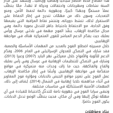
هذا القطاع محطّ الأنظار سياحيًا وثقافيًا ورياضيًا... ويشهد على مدار
السنة نشاطات ومهرجانات واحتفالات وحركة لا تهدأ، ممّا يتطلّب
عملاً مستمرًّا وجهدًا كبيرًا، وجهوزية دائمة لحفظ الأمن، ومنع
التعديات، وسوى ذلك من مهمّات تندرج في إطار الحفاظ على
الاستقرار. لذلك، تنشط دورياته، وتنتشر نقاط المراقبة التي يقيمها
وفق الحاجة، مع الاحتفاظ باحتياط جاهز للتدخل بصورة دائمة. وفي
مجال مكافحة الإرهاب، ينفّذ الفوج مهمة في بلدتَي عرسال ورأس
بعلبك حيث يقدّم الدعم المباشر للقوى المتمركزة هناك في مواجهة
الإرهابيين.
خلال مسيرته اضطلع الفوج بالعديد من المهمات الأساسيّة والصعبة.
فقد شارك في التصدّي للعدوان الإسرائيلي في العام 2006، وقدّم
الدعم للألوية والأفواج خلال معركتَي نهر البارد (2007) وعبرا (2013)،
وشارك في التصدّي للتنظيمات الإرهابية في عرسال وفي رأس بعلبك
والقاع والفاكهة، حيث ما زالت وحدات منه متمركزة في مواقع
متقدّمة في مواجهة الإرهابيين. وأيضًا في إطار مكافحة الإرهاب،
عمل الفوج على تعزيز مواقع الجيش بالدبابات ومؤازرة فوج المغاوير
في أثناء مداهمته خلايا إرهابية في الشمال (2014). يُضاف إلى ذلك،
المهمات الأمنية الاستثنائيّة في مناسبات مختلفة.
وتبقى سرايا الفوج في جهوزية تامة للتدخّل كاحتياط للقيادة في أي
مهمّة توكَل إليها وفي أي مكان، فحيث يتطلّب الوضع تدخل الدبابات،
يكون الفوج حاضرًا.
عتاد ومؤهلات