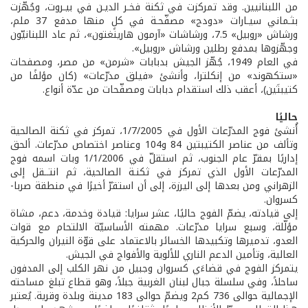
من اللبنانيين. وقد تمركزت في ثكنة فخـر الديـن في بيـروت، وجُهّزت
بثـماني سيـارات «دودج» مصفّحـة في كلٍ منها مدفع 37 ملم،
ورشاش «روبيل» 7.5، ورشاشات «آرمون هارينغتون»، ثم عاد اللبنانيّون
وجهّزوها بمدفع رطلين ورشاش «روبيل».
في العام 1949، جُهّز الجيش بدبابات «شرمن» من مصر، ومصفحات
«ستكهوند» من إنكلترا، وأنشئ «فيلق مدرّعات» (كان مؤلفًا من
كتيبتَين)، أعقب ذلك استقدام دبابات ومصفّحات من عدّة أنواع.
حاليًا
أُنشئ فوج المدرّعات الأول في 1/7/2005، تمركز في ثكنة الصالحية
وتألف من عناصر الكتيبتين 84 و104 وعناصر اختصاص مدرّعات. ألحق
إداريًا بمقرّ عام الجنوب، ثم استقلّ في 1/1/2006 وبات اسمه فوج
المدرّعات الأول الذي تمركز في ثكنـة الصالحية، ثم انتــقل إلى
الزهراني ومن بعدها إلى اليرزة، إلى أن استقرّ أخيرًا في منطقة صربا-
كسروان.
إلى قيادته، يضمّ الفوج حاليًا، عشر سرايا: قيادة وخدمة، دعم، مشاة
مؤلّلة، وسبع سرايا مدرّعات. مهمته الأساسيّة الالتحام مع قوات
العدو، تدميرها وتكبيدها الخسائر بالاعتماد على قوّة النيران والحركية
العالية، وتأمين الدعم الناري للألوية والأفواج في الجيش.
يتمركز الفوج في قضاءَي كسروان وجبيل من نهر الكلب إلى المدفون
ساحلاً، وفي سلسلة جبال لبنان الغربية جبلاً، وهو قطاع تبلغ مساحته
الإجمالية حوالى 736 كم2 ويضمّ حوالى 183 مدينة وبلدة وقرية. يُعتبر