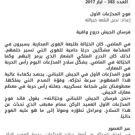
العدد 383 - أيار 2017
فوج المدرّعات الأول
إعداد: ندين البلعة خيرالله
فرسان الجيش دروع واقية
في الماضي، كان الخيّالة طليعة القوى المحاربة. يسيرون في
المقدّمة مشكّلين درعًا حامية للقوى التي تسير خلفهم،
لذلك كان الدرع الملكي الشعار الذي يرمز إليهم. وكما
الخيّالة في الماضي، يشكّل سلاح المدرّعات اليوم رأس الحربة
في المعارك.
فوج المدرّعات الأول في الجيش اللبناني، يجسّد بكفاءة عالية
هذا المفهوم: سرعة تحرّكه، وقوّة الصدم التي يملكها،
معطوفتان على شجاعة عسكرييه، جعلته رأس حربة في معظم
معارك الجيش.
«نحن فرسان الجيش اللبناني وخيّالته»، يقول قائد فوج
المدرّعات الأول العميد الركن عصام مغبغب الذي تحدّث عن
هذا السلاح، ومراحل تطوّره وصولاً إلى ما هو عليه الفوج
حاليًا.
عبر العصور
في لمحة تاريخيّة عن أصول سلاح المدرّعات، يخبرنا العميد الركن