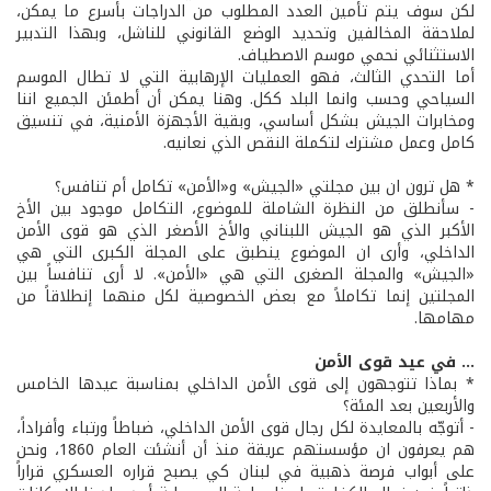
لكن سوف يتم تأمين العدد المطلوب من الدراجات بأسرع ما يمكن،
لملاحقة المخالفين وتحديد الوضع القانوني للناشل، وبهذا التدبير
الاستثنائي نحمي موسم الاصطياف.
أما التحدي الثالث، فهو العمليات الإرهابية التي لا تطال الموسم
السياحي وحسب وانما البلد ككل. وهنا يمكن أن أطمئن الجميع اننا
ومخابرات الجيش بشكل أساسي، وبقية الأجهزة الأمنية، في تنسيق
كامل وعمل مشترك لتكملة النقص الذي نعانيه.
* هل ترون ان بين مجلتي «الجيش» و«الأمن» تكامل أم تنافس؟
- سأنطلق من النظرة الشاملة للموضوع، التكامل موجود بين الأخ
الأكبر الذي هو الجيش اللبناني والأخ الأصغر الذي هو قوى الأمن
الداخلي، وأرى ان الموضوع ينطبق على المجلة الكبرى التي هي
«الجيش» والمجلة الصغرى التي هي «الأمن». لا أرى تنافساً بين
المجلتين إنما تكاملاً مع بعض الخصوصية لكل منهما إنطلاقاً من
مهامها.
... في عيد قوى الأمن
* بماذا تتوجهون إلى قوى الأمن الداخلي بمناسبة عيدها الخامس
والأربعين بعد المئة؟
- أتوجّه بالمعايدة لكل رجال قوى الأمن الداخلي، ضباطاً ورتباء وأفراداً،
هم يعرفون ان مؤسستهم عريقة منذ أن أنشئت العام 1860، ونحن
على أبواب فرصة ذهبية في لبنان كي يصبح قراره العسكري قراراً