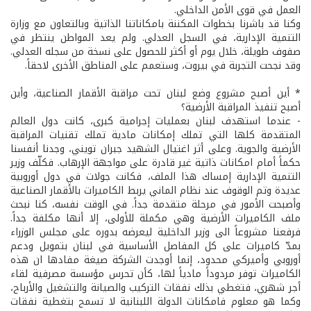
العمل في قوى الأمن الداخلي.
وكنا قد باشرنا بخطوات المكننة بامكاناتنا الذاتية وبالتعاون مع وزارة
التنمية الإدارية، في السجل العدلي. ولم يعد المواطن ينتظر في
صفوف طويلة، خلال يوم أو أكثر للحصول على نسخة من سجله العدلي.
وقد نجحت التجربة في بيروت، وستعمم على المناطق الأخرى لاحقاً.
* أين أصبح مشروع وضع لبنان تحت مراقبة الأقمار الصناعية، وأين
أصبح تنفيذ المراقبة الأرضية؟
- عندما استهدف لبنان بعمليات إجرامية كبرى، كانت دول العالم
المتقدمة كلها التي تملك إمكانات مادية تملك تقنيات المراقبة
الأرضية والجوية. وعلى أثر اغتيال الشهيد جبران تويني، وجدنا أنفسنا
حكماً أمام امكانات ذاتية غير قادرة على مواجهة الإرهاب. فكلّف وزير
التنمية الإدارية إمساك هذا الملف، فكانت جولات في دول أوروبية
عديدة وتم الوقوف عند نظام الماني يربط الكاميرات بالأقمار الصناعية
وأصبحت الأمور في مرحلة متقدمة جداً. في الوقت نفسه، كنا نبحث
ملف الكاميرات الأرضية وهي مكملة للأولى، إلا أنها مكلفة جداً.
فرفعنا مشروعاً الى وزير الداخلية ليعرضه بدوره على مجلس الوزراء
بمدّ كاميرات على كل المفاصل الأساسية في لبنان بتمويل ودعم
أوروبي وأميركي محدود، إنما أوجدت الشركة صيغة مفادها ان هذه
الكاميرات توفر مردوداً مادياً لها، كأن تحرس مؤسسة مصرفية لقاء
أجر شهري، فتغطي بذلك نفقات التركيب والصيانة والتشغيل والأرباح،
وكما هو معلوم فامكانات الدولة اللبنانية لا تسمح بتغطية نفقات