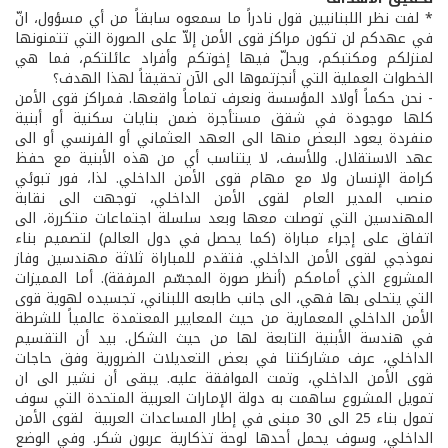
* لفت نظر اللبنانيين قول نادراً ما سمعوه سابقاً من أي مسؤول، انّ
في عهدكم لن تكون مراكز قوى الأمن إلاّ على الصورة التي تتمنونها
لمنزلكم ومكتبكم، ويحلّ فيها إخوتكم وأفراد عائلتكم، فما هي
الخطوات العملية التي أنجزتموها الى الآن تحقيقاً لهذا الهدف؟
- نحن حكماً أولاد المؤسسة ونعرف تماماً واقعها. فمراكز قوى الأمن
كلها موجودة في شقق مستأجرة ضمن بنايات سكنية أو أبنية
منفردة يعود البعض منها الى العهد العثماني أو الفرنسي أو الى
عهد الاستقلال. وللأسف، لا يتناسب أي من هذه الأبنية مع حفظ
كرامة الإنسان ولا مع مهام قوى الأمن الداخلي. لذا، فور تبوئي
منصب المدير العام لقوى الأمن الداخلي، توجهت الى نقابة
المهندسين التي توصلت معها وبعد سلسلة اجتماعات متكررة، الى
اتفاق على إجراء مباراة (كما يحصل في دول العالم) لتصميم بناء
نموذجي لقوى الأمن الداخلي. فتقدم للمباراة ثلاثة مهندسين وفاز
المشروع الذي أمامكم (أنظر صورة المجسّم المرفقة). أما المميزات
التي يتحلى بها فهي، الى جانب طابعه اللبناني، تجسيده لهوية قوى
الأمن الداخلي المعمارية من حيث المعايير المعتمدة عالمياً للشرطة
في هندسة الأبنية التابعة لها من حيث الشكل. بيد أن التقسيم
الداخلي، عرف مشاركتنا في بعض التعديلات الضرورية وفق حاجات
قوى الأمن الداخلي، وتمت الموافقة عليه. يبقى أن نشير الى ان
تمويل المشروع ساهمت به دولة الإمارات العربية المتحدة التي سوف
تمول بناء 25 الى 30 مبنى في إطار المساعدات العربية لقوى الأمن
الداخلي، وسوف يحمل أحدها لوحة تذكارية عربون شكر. وفي الوضع