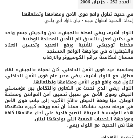
العدد 252 - حزيران 2006
في حديث تناول واقع قوى الأمن ومهامها وتطلعاتها
إعداد: العقيد انطوان نجيم - جان دارك أبي ياغي
اللواء أشرف ريفي لمجلة «الجيش»: نحن والجيش جسم واحد
في بذتين نعمل بتنسيق تام لتأمين المصلحة الوطنية
مخطط توجيهي للأبنية ورفع العديد وتحسين العتاد
والتجهيزات في مواجهة الواقع المستجد
قسمان لمكافحة جرائم الكومبيوتر والارهاب
بمناسبة عيد قوى الأمن الداخلي، كان لمجلة «الجيش» لقاء
مطوّل مع اللواء أشرف ريفي مدير عام قوى الأمن الداخلي،
تناول فيه واقع قوى الأمن ومهامها وتطلعاتها.
اللواء ريفي الذي تحدث عن التعاون والتكامل بين مؤسستي
الجيش وقوى الأمن في سبيل تحقيق أمن المواطن ومصلحة
الوطن، حيّا وقفة الجيش «الأخ الأكبر» إلى جانب قوى الأمن
في مرحلة تجديد نشأتها، معلناً أن ثمة ورشة كبيرة تشهدها
هذه المؤسسة العريقة لتصبح قادرة على أداء مهامها كافة
ومواجهة التحديات الصعبة التي يواجهها لبنان.
هنا نص الحديث مع اللواء ريفي.
تحقيق الأهداف