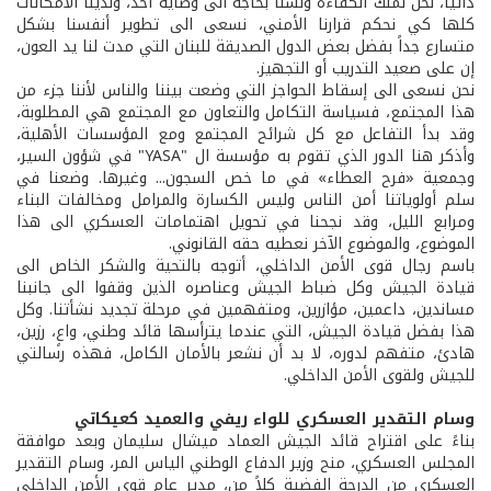
ذاتياً، نحن نملك الكفاءة ولسنا بحاجة الى وصاية أحد، ولدينا الامكانات
كلها كي نحكم قرارنا الأمني، نسعى الى تطوير أنفسنا بشكل
متسارع جداً بفضل بعض الدول الصديقة للبنان التي مدت لنا يد العون،
إن على صعيد التدريب أو التجهيز.
نحن نسعى الى إسقاط الحواجز التي وضعت بيننا والناس لأننا جزء من
هذا المجتمع، فسياسة التكامل والتعاون مع المجتمع هي المطلوبة،
وقد بدأ التفاعل مع كل شرائح المجتمع ومع المؤسسات الأهلية،
وأذكر هنا الدور الذي تقوم به مؤسسة ال "YASA" في شؤون السير،
وجمعية «فرح العطاء» في ما خص السجون... وغيرها. وضعنا في
سلم أولوياتنا أمن الناس وليس الكسارة والمرامل ومخالفات البناء
ومرابع الليل، وقد نجحنا في تحويل اهتمامات العسكري الى هذا
الموضوع، والموضوع الآخر نعطيه حقه القانوني.
باسم رجال قوى الأمن الداخلي، أتوجه بالتحية والشكر الخاص الى
قيادة الجيش وكل ضباط الجيش وعناصره الذين وقفوا الى جانبنا
مساندين، داعمين، مؤازرين، ومتفهمين في مرحلة تجديد نشأتنا. وكل
هذا بفضل قيادة الجيش، التي عندما يترأسها قائد وطني، واعٍ، رزين،
هادئ، متفهم لدوره، لا بد أن نشعر بالأمان الكامل، فهذه رسالتي
للجيش ولقوى الأمن الداخلي.
وسام التقدير العسكري للواء ريفي والعميد كعيكاتي
بناءً على اقتراح قائد الجيش العماد ميشال سليمان وبعد موافقة
المجلس العسكري، منح وزير الدفاع الوطني الياس المر، وسام التقدير
العسكري من الدرجة الفضية كلاً من، مدير عام قوى الأمن الداخلي