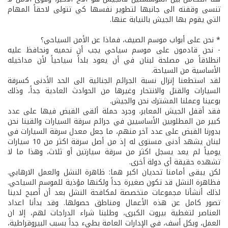
تنسى وقفته الى جانبها لتطوير نفسها كي تتولى لاحقاً المهام
التي يقوم بها الجيش بالنيابة عنها.
* نحن على أبواب موسم الصيف، فماذا عن الأمن السياحي؟
- نحن قادمون على موسم سياحي يجب أن نحميه ونحافظ عليه
انطلاقاً من مصلحة لبنان في أن يعود بلداً سياحياً لأن مداخيله
الأساسية من السياحة.
لقد استطعنا إنزال نسبة الجرائم الجنائية الى الحد الأدنى كسرقة
السيارات والقتل والانتحار وغيرها من الحوادث العادية جداً، وذلك
بوعينا وعملنا المشترك نحن والجيش.
فقد أقفل الجيش المعابر، وجرد حملة ألقى القبض فيها على عدد
كبير من المطلوبين الأساسيين في جرائم سرقة السيارات والقينا نحن
بدورنا القبض على عدد آخر منهم، ما جعل معدل سرقة السيارات في
لبنان يشهد أدنى مستوى له إذ من أصل سرقة اكثر من 10 سيارات
يومياً لم يعد يسجل اكثر من سرقة سيارتين أو ثلاث، وهذا ما لا
تشهده حقيقة أي دولة أخرى.
لكن يبقى أمامنا تحديان اكبر هما: ظاهرة النشل والعمل الارهابي.
فظاهرة النشل قد تكون صغيرة جداً ولكنها مؤذية للموسم السياحي.
لذلك أنشأنا مجموعات متخصصة لمكافحة النشل بعد أن أصبح لدينا
تصور كامل عن هذه الأعمال ومناطق حصولها. وقد بدأنا اعداد
العناصر لتغطية بيروت الكبرى، وطلبنا شراء الدراجات لهم، إلا ان
العمل، وبكل أسف، في الإدارات العامة بطيء جداً بسبب البيروقراطية،