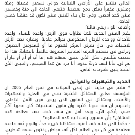
الحالي ينتشر على الأراضي اللبنانية حوالى تسعين فصيلة ومئة
وعشرين مخفراً يمكن دمج بعضها، فتبقى الحاجة الى مئة وخمسين
مبنى كحد أقصى، وفي حال بناء ثلاثين مبنى نكون قد حققنا خمس
الحاجة.
وأضاف اللواء ريفي قائلاً:
يضم المبنى الحديث ثلاث نظارات فوق الأرض: واحدة للنساء، واحدة
للأحداث وواحدة للرجال المحكومين بجرائم عادية، ونظارة تحت الأرض
للاحتياط في حال تعرض المركز لهجوم ما أو للمجرمين الخطرين،
وتراعى في تصميم الغرف المعايير المعروفة عالمياً. بالنهاية، هذا ما
قصدته بكلمتي، فكل الذين نحقق معهم هم إما أب أو أخ أو جار أو
عم لي، فأنا لست دولة عدوة، أنا جزء من هذا المجتمع، والمبنى الذي
اعتُمد يلبي طموحات الناس.
العديد والتجهيزات والقوانين
* قلتم في حديث الى إحدى المجلات في تموز العام 2005 ان
المؤسسة تعاني المشاكل الكثيرة: نقص في العديد والتجهيزات
والأعتدة، ومشاكل في القانون الذي يرعى قوى الأمن الداخلي،
واعتبرتم أن فيه عيوباً كثيرة وأن قانون الستينيات كان عصرياً أكثر
حسب رأيكم. الآن، وبعد أقل من سنة، كيف تمت معالجة هذه
المشاكل؟ وأي مستوى بلغت اليه هذه المعالجة؟
- حكماً الذي قلته كنت أعنيه. مشاكلنا كبيرة جداً، واليوم ثمة قاعدة
معتمدة في كل دول العالم: لكل ألف مواطن يفترض سبعة شرطيين،