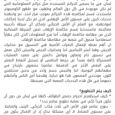
لبنان، في ما يسمى الجرائم المستجدة مثل جرائم المعلوماتية التي
لم تكن موجودة في كل دول العالم وظهرت مع ظهور الكومبيوتر.
فاستحدث قسم لمكافحة هذه الجرائم بموجب قرار اتخذ، ثم واجهتنا
تحديات كبرى على مستوى الأمن الإرهابي الذي لم تكن لدينا إمكانات
لمواجهته، مع العلم أن الأمن الجنائي بإمكان أي شرطة تأديبية
معالجته. فاستحدثنا قسم مكافحة الإرهاب ضمن الشرطة القضائية
الذي من مهامه مكافحة الإرهاب. أما فرع المعلومات الذي كان جهازاً
استعلامياً فتحول الى شعبة من مهامها مكافحة الإرهاب.
ان أهم نقطة لإقفال الثغرات الأمنية هي التنسيق مع مخابرات
الجيش. وهنا أبشر اللبنانيين اننا ومخابرات الجيش والجيش ككل، نعمل
في تنسيق تام وتعاون وتواصل دائمين على صعيد العمليات
المشتركة كافة بعيداً عن ذريعة التنافس أو تسجيل النقاط البعض
على البعض الآخر. في الحقيقة عناصرنا يشعرون بارتياح في
مهماتهم اليومية. اننا والجيش جسم واحد في بذتين مختلفتي
اللون، موحدتي المضمون. هذا هو خيارنا، وهدفنا أمن الناس وأمانهم
خصوصاً في ظل هذه التحديات الصعبة التي نعيشها.
كيف يتم التطويع؟
* كيف استطعتم احترام حصص الطوائف كلها في لبنان من دون أن
تكون قيداً لكم، في عملية تطويع عناصر جدد؟
- يتوزع عناصر قوى الأمن الى ثلاث فئات: الدركي، الرتيب والضابط.
على مستوى الضباط، لا أرى مشكلة تذكر إذ ان الاقبال يكون من