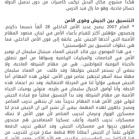
هكذا مشروع، فكان البديل تركيب كاميرات من دون تحميل الدولة
خسائر مادية، وهو ما زال قيد الدرس.
التنسيق بين الجيش وقوى الأمن
* العام 2007 يصبح عديد الأمن الداخلي 28 ألفاً حسبما ذكرتم،
وتصبحون مؤهلين أكثر للقيام بأعباء الأمن في لبنان، فتعود المهام
الأمنية التي أخذها الجيش على عاتقه إلى قوى الأمن الداخلي، فما
هي خطوات التنسيق بين المؤسستين؟
- في هذا الموضوع، يرى قائد الجيش العماد ميشال سليمان ان توفير
الأمن في الجامعات والمباريات الرياضية وسواها من أمور تتعلق
بالحياة اليومية للمواطنين... هي من مهام الشرطة العادية، ولا
ينبغي أن يستمر الجيش بتوليها. وقد طلبت من العماد سليمان
مهلة ستة أشهر لتجهيز عناصر قوى الأمن، لتولي هذه المهام، أما
الجيش فيبقى مؤازراً لنا في المرحلة الانتقالية، وقد تم اعتماد هذه
الخطة. وأنا أوافق الجنرال سليمان في طرحه، فتولي يوميات الحياة
الأمنية من مهام الشرطة. وقد بدأ التنسيق فعلياً مع قيادة الجيش
لتولي قوى الأمن هذه المهام تدريجاً بعد ان ينتهي تدريب العناصر،
ونصبح جاهزين لهذه المهمة. يبقى أن نشير الى ان الجيش قدم لنا
معسكري الوروار وعرمان لتدريب العناصر لأن قوى الأمن لا تملك
معسكرات تدريب كافية، وأغلب عسكرنا المتعاقدين هم مجندون
سابقون تدربوا في معسكرات الجيش. وقد انتهى تدريب الدفعة
الأولى علماً ان الجيش أعطانا 800 قطعة سلاح فردي للتدريب، من
هنا التكامل بين المؤسستين فالجيش هو الأخ الأكبر، وقوى الأمن لا