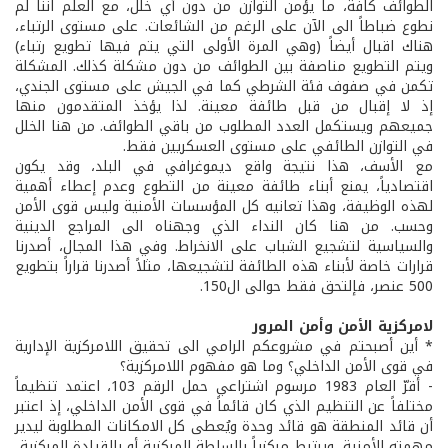
الطوائف كافة، ما يؤمن التوازن من دون أي خلل، مع العلم اننا لم
نطوع ضباطاً الى الآن على الرغم من الشائعات. على مستوى الرتباء،
هناك اقبال أيضاً (وهي المرة الأولى التي يتم فيها تطويع رتباء)
ويتم التطويع مناصفة بين الطوائف من دون مشكلة كذلك. المشكلة
تكمن في صفوف فئة الشرطي كما في الجيش على مستوى الجندي،
إذ لا إقبال من قبل طائفة معينة. لذا يؤخذ المتقدمون منها
جميعهم ويستكمل العدد المطلوب من باقي الطوائف. من هنا الخلل
في التوازن الطائفي على مستوى العسكريين فقط.
مع الأسف، هذا نتيجة واقع ديموغرافي في البلد، وقد يكون
اقتصادياً، يمنع أبناء طائفة معينة من التطوع وعدم إعطاء أهمية
لهذه الوظيفة، وهذا تعانيه كل المؤسسات الأمنية وليس قوى الأمن
وحسب. من هنا كان النداء الذي وجهناه الى المراجع الدينية
والسياسية لتشجيع الشباب على الانخراط. وفي هذا المجال، أصدرنا
قرارات خاصة لأبناء هذه الطائفة لتشجيعها، مثلاً أصدرنا قراراً بتطويع
500 عنصر، فإلتحق فقط حوالى ال150.
لامركزية الأمن وأمن المرور
* أين أصبحتم في مشروعكم الرامي الى تحقيق اللامركزية الإدارية
في قوى الأمن الداخلي؟ وما هو مفهوم اللامركزية؟
- أقرّ العام 1983 مرسوم اشتراعي حمل الرقم 103، اعتمد تنظيماً
مختلفاً عن التنظيم الذي كان قائماً في قوى الأمن الداخلي، إذ اعتبر
أن قائد المنطقة هو قائد وحدة ويُعطى كل الامكانات المطلوبة ليدير
مهمته الأمنية، ويرتبط مركزياً بالسلطة المركزية أو بالقيادة المركزية.