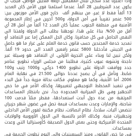
واذا اعتبرنا عدد سكان لبنان المقيمين أربعة ملايين مواطن، فيجب أن
يكون عدد الشرطيين 28 ألفاً. عندما استلمنا قوى الأمن كان العديد
13 ألفاً فقط لا غير، من بينهم ألف خارج قوى الأمن موزعون بين:
500 عنصر تقريباً في أمن الدولة، و500 آخرين في إطار المجموعة
الأمنية في منطقة الجنوب. عملياً كان العدد 12 ألفاً من أصل 28 أي
أقل من 50%. بناءً على هذا، توجهنا بطلب الى الدولة ولفتنا الى
النقص الحاصل في كل مخافرنا. وكان الحل الممكن إما عبر التعاقد أو
تمديد خدمة المجندين حسب قانون خدمة العلم على غرار ما هو حاصل
في الجيش. فأدخلنا 5800 عنصر رافعين العدد الى حدود 19 ألفاً.
ولكن تبين لنا وبناء على التجربة الأولى، ان التعاقد هو وسيلة غير
ناجحة وتشوبه عيوب كثيرة، فطلبنا من مجلس الوزراء تطويع عناصر
جدد ووافقت الدولة على تطويع 1400 دركي، و1000 رتيب و100
ضابط. ونأمل في أن يصبح عددنا حوالى 21.500 في نهاية العام
2006. أما الأبنية، وكما هو معلوم، فكانت بحالة مزرية جداً قبل البدء
في تنفيذ المخطط التوجيهي لتغييرها، وكذلك الأمر في ما خص
التجهيز وفي ظل الميزانية المحدودة جداً، نحن بانتظار المساعدات
المرتقبة من عدة دول أبدت استعدادها، فقطر مثلاً قدمت 100
شاحنة، والإمارات وعدت بمساعدات قيمة تصل في غضون شهر حزيران
تتضمن: آليات، سلاحاً، نظام اتصالات، نظام مكننة لقوى الأمن الداخلي
وتجهيزات فنية. وكذلك الأمر بالنسبة الى الدول الأوروبية والولايات
المتحدة الأميركية وحتى بعض الدول الصديقة كأوستراليا التي وعدت
بمساعدات.
في ما خص القانون، ومنذ السبعينيات والى اليوم تطورت الجريمة في