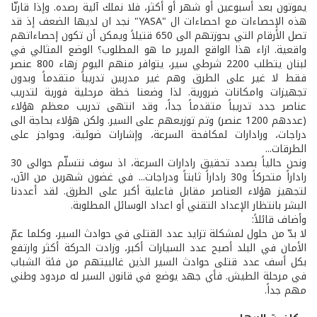
يموتون بعد أسبوعين أو شهر أو أكثر، فلا نملك آلية رصده. وإذا قارنّا
هذه الإحصاءات مع احصاءات ال "YASA" نجد ان لديها الضعف إذ قد
تصل الأرقام التي بحوزتهم الى 650 قتيلاً ويمكن أن تكون إحصاءاتهم
واقعية. ازاء هذا الواقع المرير ما هو المطلوب؟ الوضع المثالي في
لبنان يتطلب 2200 شرطي سير، يتوافر منهم اليوم زهاء 800 عنصر
فقط لا غير على الطرق وهم غير مدربين تدريباً متقدماً وبدون
تجهيزات وامكانات ضرورية. لذا وضعنا خطة مرحلية فورية لتدريب
عناصر جدد تدريباً متقدماً جداً، وقد انتهى تدريب معظم هؤلاء
(عددهم 1200 عنصر) وتم توزيعهم على السير. ولكن هؤلاء بحاجة الى
دراجات، ورادارات لمكافحة السرعة، وإشارات ضوئية، وحواجز على
الطرقات...
ونحن حالياً بصدد تحقيق رادارات السرعة، اذ سوف نتسلّم حوالى 30
راداراً متحركاً و30 راداراً ثابتاً ودراجات... في غضون شهرين من الآن،
لتجهيز هؤلاء العناصر مقابل فاعلية أكبر على الطرق. لقد أعددنا
البشر بانتظار الإعداد التقني أو اعداد الوسائل المطلوبة.
وأضاف قائلاً:
لا بدّ من حلول لمشكلة تزايد عدد القتلى في حوادث السير، وكلما عمّ
الأمان في البلد أصبح عدد السيارات أكبر، وزادت الحركة أكثر وارتفع
بكل أسف عدد قتلى حوادث السير الذين غالبيتهم من فئة الشباب
في مرحلة الطيش. فأي جهد يوضع في قانون السير له مردود وطني
مهم جداً.