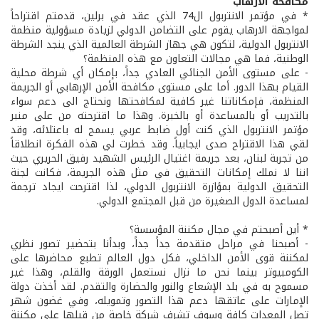
مكافحة الارهاب
* في مؤتمر الانتربول ال74 الذي عقد في برلين، قدمتم اقتراحاً
لمواجهة الارهاب يقوم على التضامن الدولي لزيادة مسؤولية منظمة
الانتربول الدولية، لتكون هي جهاز الشرطة العالمية الذي ينجد الشرطة
الوطنية، فما هي مجالات التعاون مع هذه المنظمة؟
- على مستوى الأمن الجنائي العادي جداً، بإمكان أي شرطة محلية
القيام بهذا الدور. أما على مستوى مكافحة الأمن الإرهابي أو الجريمة
المنظمة، فإمكاناتنا غير كافية لمكافحتها ونحتاج الى دعم سواء
بالتدريب أو بالمساعدة أو بالخبرة. وهذا ما اقترحته من على منبر
مؤتمر الانتربول الذي كنت أول ضابط عربي يسمح له باعتلائه، وقد
لقي هذا الاقتراح صدى ايجابياً. وقد خطرت لي هذه الفكرة انطلاقاً
من تجربة لبنان، بعد جريمة اغتيال الرئيس الشهيد رفيق الحريري حيث
اننا لا نملك إمكانات التحقيق في مثل هذه الجريمة، فكانت لجنة
التحقيق الدولية بمؤازرة الانتربول الدولي، لذا اقترحت ايجاد ترجمة
لمساعدة الدول الصغيرة من قبل المجتمع الدولي.
* أين أصبحتم في مجال مكننة المؤسسة؟
- أصبحنا في مراحل متقدمة جداً جداً، وبدأنا بتحضير تصور نظري
لمكننة قوى الأمن الداخلي، فكل دول العالم تطبع محاضرها على
الكومبيوتر بينما نحن ما نزال نستعمل الورقة والقلم، وهذا غير
مسموح به في بلد الإشعاع والنور والحضارة والتقدم. لقد أخذت دولة
الإمارات على عاتقها دعم هذا التصور وتمويله، وفي غضون شهر
تصل المعدات كافة وسوف تشرف شركة خاصة من قبلها على مكننة