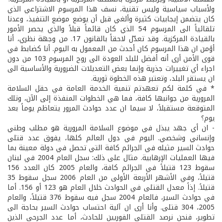
ولأسباب سياسية وليس تقنية، نسف هذا المرسوم الاشتراعي الذي
كان يتضمن إيجابيات كثيرة وألغي قبل أن يوضع موضع التنفيذ، وعدنا
تلقائياً الى المرسوم 54 الذي كان قائماً قبلاً والذي يحصر الأمور
بالقيادة المركزية. وقد تعدّل لاحقاً بالقانون 17. من وجهة نظري، أنا
أؤمن ان هذا المرسوم كان أحدث من المعمول به اليوم. أنا كضابط في
قوى الأمن أرى أنه أفضل للبلد العودة الى روح المرسوم 103 من دون
اجراء أي تغييرات جذرية وإنما بعض التعديلات الضرورية والأساسية الى
ان يستقر البلد، وتعتبر هذه الخطوة ثورية.
* في كلمة لكم تعهدتم تنمية الخدمة العامة في حقل السلامة
المرورية من جوانبها كافة، فما هي الخطوات المنفذة إلى الآن، وتلك
المتوقعة مستقبلاً، لا سيما ان عدد حوادث المرور يتعاظم يوماً بعد
يوم؟
- ان أي جهد يبذل في موضوع السلامة المرورية هو مطلب وطني
وإنساني وشخصي. اليوم في دول العالم كلها، يفوق عدد قتلى
حوادث السير مثيله في الجرائم كافة التي تحصل في دولة معينة بما
فيها العمليات الإرهابية. مثال على ذلك: سجل العام 2004 في لبنان
سقوط 123 قتيلاً في الجرائم كافة، والعام 2005 كان العدد 156
قتيلاً، وفي الأشهر الأربعة الأولى من العام 2006 سجل سقوط 35
قتيلاً. إذاً معدل القتلى في الحوادث خلال العام هو 123 أو 156. أما
في حوادث السير، فالعام 2004 سجل فيه سقوط 376 قتيلاً، والعام
2005، 304 قتلى. وأنا أرى ان آلية احتساب حوادث السير بحاجة الى
تطوير، فنحن نرصد القتلى الفوريين للحادث، أما عدد الجرحى الذين